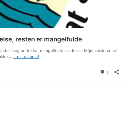
else, resten er mangelfulde
else og andre har mangelfulde tilladelser. Miljøministeren vil
Arven
Løkke …
Læs resten af
efter
Lunde
Kommenta
1
Larsen:
seks
ud
af
19
danske
havbrug
har
ingen