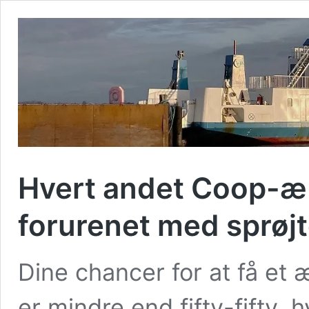
Hvert andet Coop-æbl
forurenet med sprøjt
Dine chancer for at få et 
er mindre end fifty-fifty,