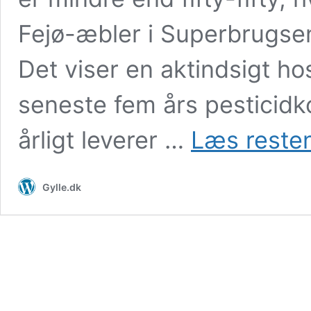
Fejø-æbler i Superbrugsen
Det viser en aktindsigt ho
seneste fem års pesticidko
årligt leverer …
Læs resten
Gylle.dk