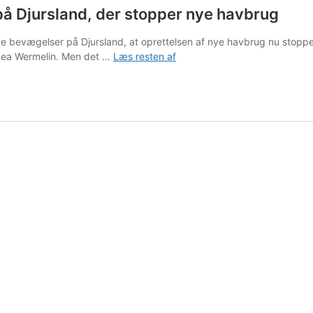
på Djursland, der stopper nye havbrug
lige bevægelser på Djursland, at oprettelsen af nye havbrug nu sto
Baggrund:
r Lea Wermelin. Men det …
Læs resten af
Det
er
folkelige
bevægelser
på
Djursland,
der
stopper
nye
havbrug