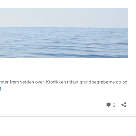
inder frem verden over. Kronikken ridser grundbegreberne op og
NATURRETTIGHEDER
f
bør
skrives
Kommenta
2
ind
i
GRUNDLOVEN