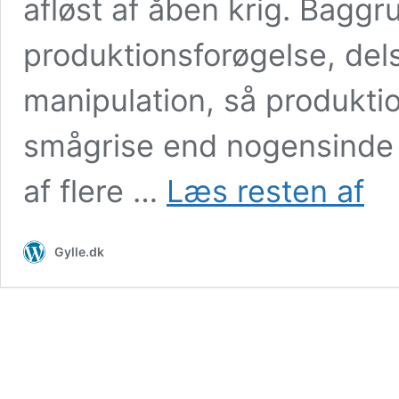
afløst af åben krig. Bagg
produktionsforøgelse, de
manipulation, så produktio
smågrise end nogensinde 
Så
af flere …
Læs resten af
er
den
store
Gylle.dk
FLÆS
brudt
ud!