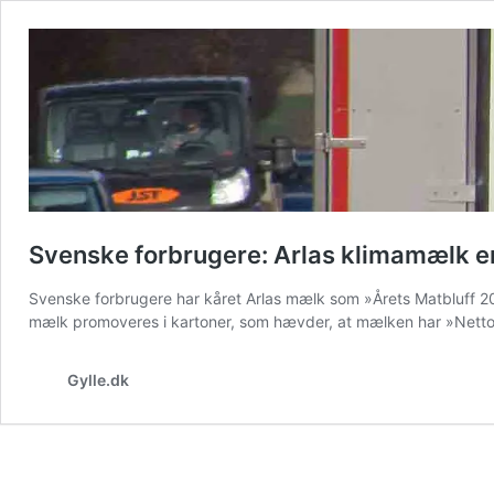
Svenske forbrugere: Arlas klimamælk er
Svenske forbrugere har kåret Arlas mælk som »Årets Matbluff 2
mælk promoveres i kartoner, som hævder, at mælken har »Netto 
Gylle.dk