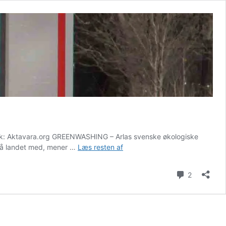
fik: Aktavara.org GREENWASHING – Arlas svenske økologiske
Svenske
 på landet med, mener …
Læs resten af
forbrugere:
Arlas
Kommenta
2
klimamælk
er
»Årets
Matbluff«