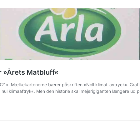
 »Årets Matbluff«
021«. Mælkekartonerne bærer påskriften »Noll klimat-avtryck«. Gra
nul klimaaftryk«. Men den historie skal mejerigiganten længere ud