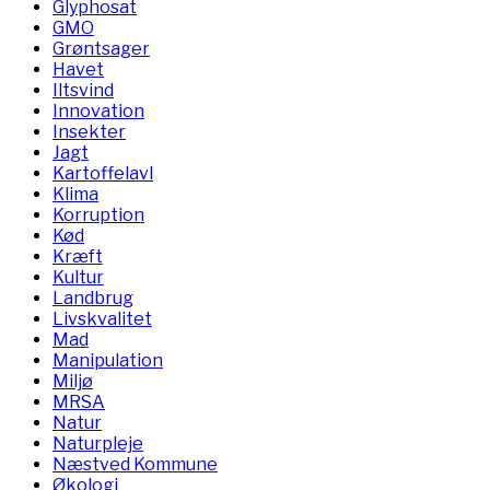
Glyphosat
GMO
Grøntsager
Havet
Iltsvind
Innovation
Insekter
Jagt
Kartoffelavl
Klima
Korruption
Kød
Kræft
Kultur
Landbrug
Livskvalitet
Mad
Manipulation
Miljø
MRSA
Natur
Naturpleje
Næstved Kommune
Økologi