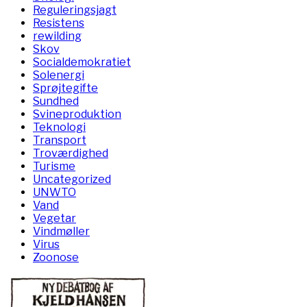
Reguleringsjagt
Resistens
rewilding
Skov
Socialdemokratiet
Solenergi
Sprøjtegifte
Sundhed
Svineproduktion
Teknologi
Transport
Troværdighed
Turisme
Uncategorized
UNWTO
Vand
Vegetar
Vindmøller
Virus
Zoonose