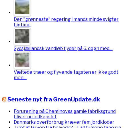
Den ”grønneste” regering i mands minde svigter
bigtime
Sydsjællandsk vandløb flyder på 6. døgn med…
Væltede træer og flyvende tagsten er ikke godt
men…
Seneste nyt fra GreenUpdate.dk
Forurening på Cheminovas gamle fabriksgrund
bliver nu indkapslet
Danmarks overforbrug kræver fem jordkloder
Træt af larven fra helvede? – Lad fuglene tage sig