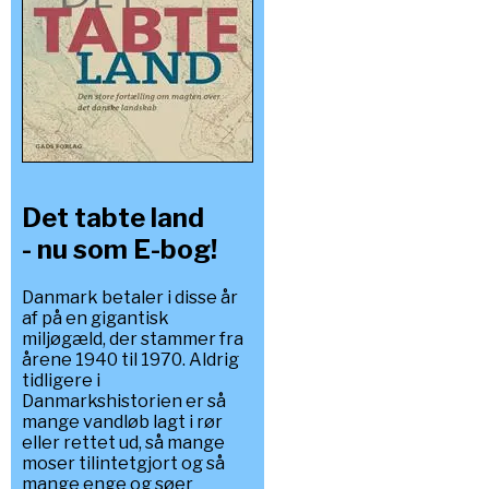
Det tabte land
- nu som E-bog!
Danmark betaler i disse år
af på en gigantisk
miljøgæld, der stammer fra
årene 1940 til 1970. Aldrig
tidligere i
Danmarkshistorien er så
mange vandløb lagt i rør
eller rettet ud, så mange
moser tilintetgjort og så
mange enge og søer