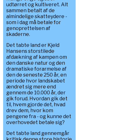
udtørret og kultiveret. Alt
sammen betalt af de
almindelige skatteydere -
som i dag må betale for
genoprettelsen af
skaderne.
Det tabte land er Kjeld
Hansens storstilede
afdækning af kampen om
den danske natur og den
dramatiske forarmelse af
den de seneste 250 år, en
periode hvor landskabet
ændret sig mere end
gennem de 10.000 år, der
gik forud. Hvordan gik det
til, hvem gjorde det, hvad
drev dem, hvor kom
pengene fra - og kunne det
overhovedet betale sig?
Det tabte land gennemgår
kritisk denne store historie