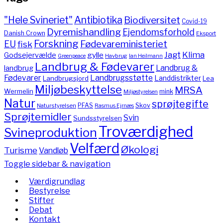
"Hele Svineriet"
Antibiotika
Biodiversitet
Covid-19
Dyremishandling
Ejendomsforhold
Danish Crown
Eksport
Forskning
Fødevareministeriet
EU
fisk
Jagt
Klima
gylle
Godsejervælde
Havbrug
Greenpeace
Ian Heilmann
Landbrug & Fødevarer
Landbrug &
landbrug
Fødevarer
Landbrugsstøtte
Landdistrikter
Landbrugsjord
Lea
Miljøbeskyttelse
MRSA
Wermelin
mink
Miljøstyrelsen
Natur
sprøjtegifte
PFAS
Skov
Naturstyrelsen
Rasmus Ejrnæs
Sprøjtemidler
Svin
Sundsstyrelsen
Troværdighed
Svineproduktion
Velfærd
Økologi
Turisme
Vandløb
Toggle sidebar & navigation
Værdigrundlag
Bestyrelse
Stifter
Debat
Kontakt