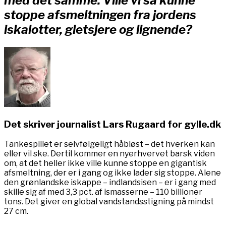
med det samme. Ville vi så kunne
stoppe afsmeltningen fra jordens
iskalotter, gletsjere og lignende?
Det skriver journalist Lars Rugaard for gylle.dk
Tankespillet er selvfølgeligt håbløst – det hverken kan
eller vil ske. Dertil kommer en nyerhvervet barsk viden
om, at det heller ikke ville kunne stoppe en gigantisk
afsmeltning, der er i gang og ikke lader sig stoppe. Alene
den grønlandske iskappe – indlandsisen – er i gang med
skille sig af med 3,3 pct. af ismasserne – 110 billioner
tons. Det giver en global vandstandsstigning på mindst
27 cm.