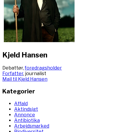
Kjeld Hansen
Debattør,
foredragsholder
Forfatter
, journalist
Mail til Kjeld Hansen
Kategorier
Affald
Aktindsigt
Annonce
Antibiotika
Arbejdsmarked
Biodiversitet