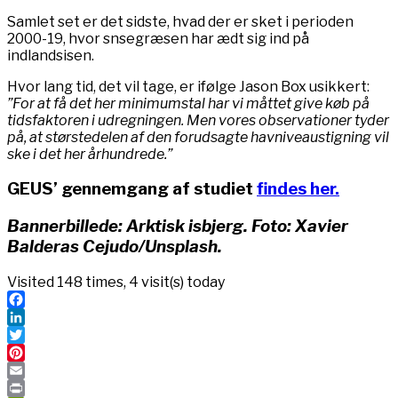
Samlet set er det sidste, hvad der er sket i perioden
2000-19, hvor snsegræsen har ædt sig ind på
indlandsisen.
Hvor lang tid, det vil tage, er ifølge Jason Box usikkert:
”For at få det her minimumstal har vi måttet give køb på
tidsfaktoren i udregningen. Men vores observationer tyder
på, at størstedelen af den forudsagte havniveaustigning vil
ske i det her århundrede.”
GEUS’ gennemgang af studiet
findes her.
Bannerbillede: Arktisk isbjerg. Foto: Xavier
Balderas Cejudo/Unsplash.
Visited 148 times, 4 visit(s) today
Facebook
LinkedIn
Twitter
Pinterest
Email