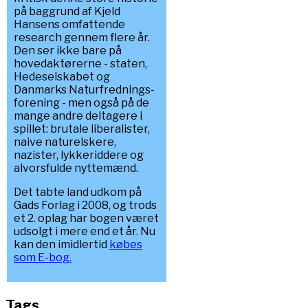
på baggrund af Kjeld
Hansens omfattende
research gennem flere år.
Den ser ikke bare på
hovedaktørerne - staten,
Hedeselskabet og
Danmarks Naturfrednings-
forening - men også på de
mange andre deltagere i
spillet: brutale liberalister,
naive naturelskere,
nazister, lykkeriddere og
alvorsfulde nyttemænd.
Det tabte land udkom på
Gads Forlag i 2008, og trods
et 2. oplag har bogen været
udsolgt i mere end et år. Nu
kan den imidlertid
købes
som E-bog.
Tags