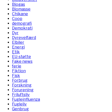
Biogas
Biomasse
Chikane
Coop
demografi
Demokrati
Dyr
Dyrevelfærd
Elbiler
Energi
Etik
EU-støtte
Fake news
ferie
Fiktion
Fisk
Forbrug
Forskning
Forurening
Friluftsliv
Fugleinfluenza
Fugleliv
Genbrug