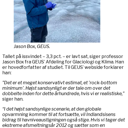
Jason Box, GEUS.
Tallet på issvindet – 3,3 pct. – er lavt sat, siger professor
Jason Box fra GEUS’ Afdeling for Glaciologi og Klima. Han
er hovedforfatter af studiet. Til GEUS’ webside forklarer
han:
”Det er et meget konservativt estimat, et ’rock-bottom
minimum’. Højst sandsynligt er der tale om over det
dobbelte inden for dette århundrede, hvis vi er realistiske,”
siger han.
“I det højst sandsynlige scenarie, at den globale
opvarmning kommer til at fortsætte, vil Indlandsisens
bidrag til havniveaustigningen også stige. Hvis vi tager det
ekstreme afsmeltningsår 2012 og sætter som en