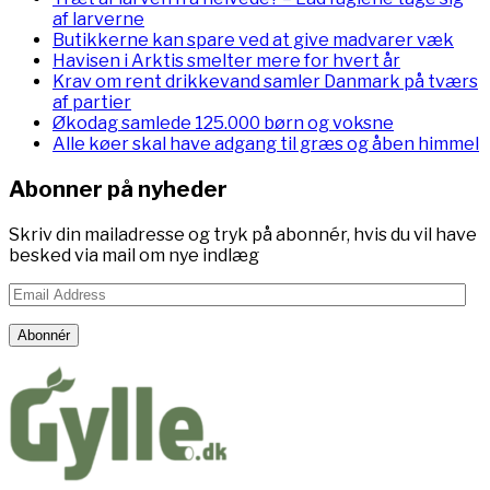
af larverne
Butikkerne kan spare ved at give madvarer væk
Havisen i Arktis smelter mere for hvert år
Krav om rent drikkevand samler Danmark på tværs
af partier
Økodag samlede 125.000 børn og voksne
Alle køer skal have adgang til græs og åben himmel
Abonner på nyheder
Skriv din mailadresse og tryk på abonnér, hvis du vil have
besked via mail om nye indlæg
Email
Address
Abonnér