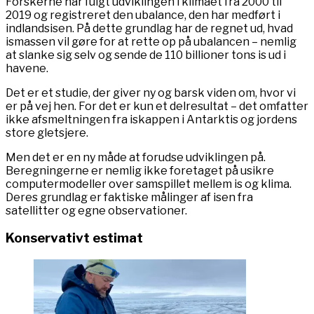
Forskerne har fulgt udviklingen i klimaet fra 2000 til
2019 og registreret den ubalance, den har medført i
indlandsisen. På dette grundlag har de regnet ud, hvad
ismassen vil gøre for at rette op på ubalancen – nemlig
at slanke sig selv og sende de 110 billioner tons is ud i
havene.
Det er et studie, der giver ny og barsk viden om, hvor vi
er på vej hen. For det er kun et delresultat – det omfatter
ikke afsmeltningen fra iskappen i Antarktis og jordens
store gletsjere.
Men det er en ny måde at forudse udviklingen på.
Beregningerne er nemlig ikke foretaget på usikre
computermodeller over samspillet mellem is og klima.
Deres grundlag er faktiske målinger af isen fra
satellitter og egne observationer.
Konservativt estimat