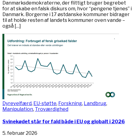
Danmarksdemokraterne, der flittigt bruger begrebet
for at skabe en falsk diskurs om, hvor “pengene tjenes” i
Danmark. Borgerne i 17 østdanske kommuner bidrager
til at holde resten af landets kommuner oven vande –
også […]
Dyrevelfærd
,
EU-støtte
,
Forskning
,
Landbrug
,
Manipulation
,
Troværdighed
Svinekødet står for fald både i EU og globalt i 2026
5. februar 2026