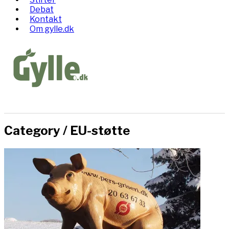
Debat
Kontakt
Om gylle.dk
Category /
EU-støtte