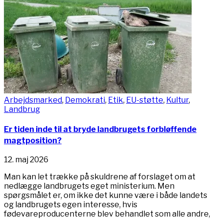
Arbejdsmarked
,
Demokrati
,
Etik
,
EU-støtte
,
Kultur
,
Landbrug
Er tiden inde til at bryde landbrugets forbløffende
magtposition?
12. maj 2026
Man kan let trække på skuldrene af forslaget om at
nedlægge landbrugets eget ministerium. Men
spørgsmålet er, om ikke det kunne være i både landets
og landbrugets egen interesse, hvis
fødevareproducenterne blev behandlet som alle andre,