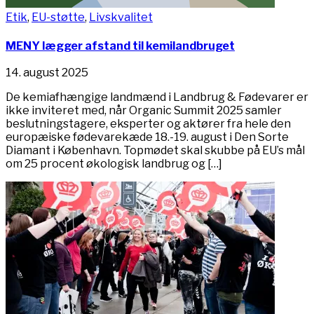
Etik
,
EU-støtte
,
Livskvalitet
MENY lægger afstand til kemilandbruget
14. august 2025
De kemiafhængige landmænd i Landbrug & Fødevarer er
ikke inviteret med, når Organic Summit 2025 samler
beslutningstagere, eksperter og aktører fra hele den
europæiske fødevarekæde 18.-19. august i Den Sorte
Diamant i København. Topmødet skal skubbe på EU’s mål
om 25 procent økologisk landbrug og […]