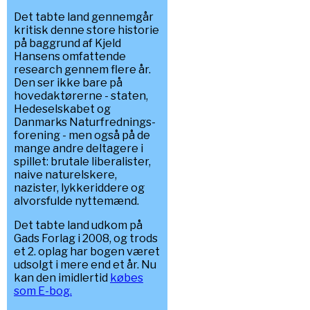
Det tabte land gennemgår
kritisk denne store historie
på baggrund af Kjeld
Hansens omfattende
research gennem flere år.
Den ser ikke bare på
hovedaktørerne - staten,
Hedeselskabet og
Danmarks Naturfrednings-
forening - men også på de
mange andre deltagere i
spillet: brutale liberalister,
naive naturelskere,
nazister, lykkeriddere og
alvorsfulde nyttemænd.
Det tabte land udkom på
Gads Forlag i 2008, og trods
et 2. oplag har bogen været
udsolgt i mere end et år. Nu
kan den imidlertid
købes
som E-bog.