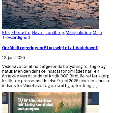
Etik
,
EU-støtte
,
Havet
,
Landbrug
,
Manipulation
,
Miljø
,
Troværdighed
Opråb til regeringen: Stop svigtet af Vadehavet!
12. juni 2026
Vadehavet er af helt afgørende betydning for fugle og
natur. Men den danske indsats for området har i en
årrække været under al kritik DOF BirdLife retter skarp
kritik i en pressemeddelelse 9. juni 2026 mod den danske
indsats for Vadehavet og en kraftig opfordring […]