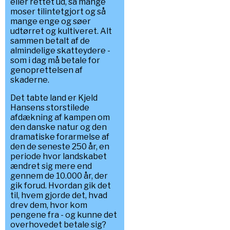
eller rettet ud, så mange
moser tilintetgjort og så
mange enge og søer
udtørret og kultiveret. Alt
sammen betalt af de
almindelige skatteydere -
som i dag må betale for
genoprettelsen af
skaderne.
Det tabte land er Kjeld
Hansens storstilede
afdækning af kampen om
den danske natur og den
dramatiske forarmelse af
den de seneste 250 år, en
periode hvor landskabet
ændret sig mere end
gennem de 10.000 år, der
gik forud. Hvordan gik det
til, hvem gjorde det, hvad
drev dem, hvor kom
pengene fra - og kunne det
overhovedet betale sig?