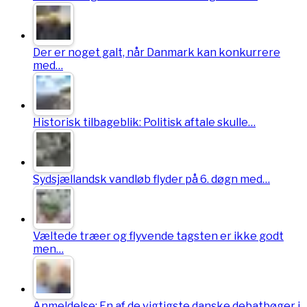
Der er noget galt, når Danmark kan konkurrere
med…
Historisk tilbageblik: Politisk aftale skulle…
Sydsjællandsk vandløb flyder på 6. døgn med…
Væltede træer og flyvende tagsten er ikke godt
men…
Anmeldelse: En af de vigtigste danske debatbøger i