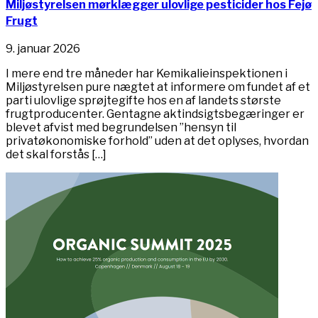
Miljøstyrelsen mørklægger ulovlige pesticider hos Fejø
Frugt
9. januar 2026
I mere end tre måneder har Kemikalieinspektionen i
Miljøstyrelsen pure nægtet at informere om fundet af et
parti ulovlige sprøjtegifte hos en af landets største
frugtproducenter. Gentagne aktindsigtsbegæringer er
blevet afvist med begrundelsen ”hensyn til
privatøkonomiske forhold” uden at det oplyses, hvordan
det skal forstås […]