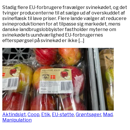
Stadig flere EU-forbrugere fravælger svinekødet, og det
tvinger producenterne til at sælge ud af overskuddet af
svineflæsk til lave priser. Flere lande vælger at reducere
svineproduktionen for at tilpasse sig markedet, mens
danske landbrugslobbyister fastholder myterne om
svinekødets uundværlighed EU-forbrugernes
efterspørgsel på svinekød er ikke […]
Aktindsigt
,
Coop
,
Etik
,
EU-støtte
,
Grøntsager
,
Mad
,
Manipulation