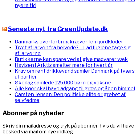
nyere tid
Seneste nyt fra GreenUpdate.dk
Danmarks overforbrug kræver fem jordkloder
Træt af larven fra helvede? – Lad fuglene tage sig
af larverne
Butikkerne kan spare ved at give madvarer væk
Havisen i Arktis smelter mere for hvert år
Krav om rent drikkevand samler Danmark på tværs
af partier
Økodag samlede 125.000 børn og voksne
Alle køer skal have adgang til græs og åben himmel
Carsten Jensen: Den politiske elite er grebet af
selvfedme
Abonner på nyheder
Skriv din mailadresse og tryk på abonnér, hvis du vil have
besked via mail om nye indlæg