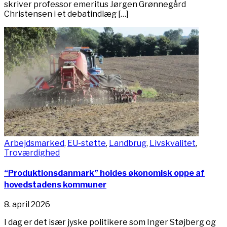
skriver professor emeritus Jørgen Grønnegård
Christensen i et debatindlæg […]
Arbejdsmarked
,
EU-støtte
,
Landbrug
,
Livskvalitet
,
Troværdighed
“Produktionsdanmark” holdes økonomisk oppe af
hovedstadens kommuner
8. april 2026
I dag er det især jyske politikere som Inger Støjberg og