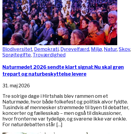
Biodiversitet
,
Demokrati
,
Dyrevelfærd
,
Miljø
,
Natur
,
Skov
,
Sprøjtegifte
,
Troværdighed
Naturmødet 2026 sendte klart signal: Nu skal grøn
trepart og naturbeskyttelse levere
31. maj 2026
Tre solrige dage i Hirtshals blev rammen om et
Naturmøde, hvor både folkefest og politisk alvor fyldte.
Tusindvis af mennesker strømmede til byen til debatter,
koncerter og fællesskab – men også til diskussioner,
hvor fronterne var tydelige, og svarene ikke var enkle.
For naturdebatten står […]