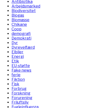
Antibiotika
Arbejdsmarked
Biodiversitet
Biogas
Biomasse
Chikane
Coop
demografi
Demokrati
Dyr
Dyrevelfærd
Elbiler
Energi
Etik
EU-støtte
Fake news
ferie
Fiktion
Fisk
Forbrug
Forskning
Forurening
Friluftsliv
Fugleinfluenza