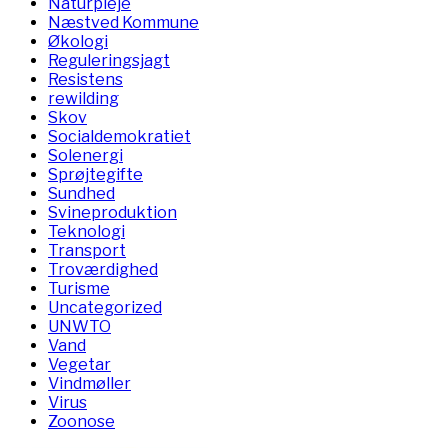
Naturpleje
Næstved Kommune
Økologi
Reguleringsjagt
Resistens
rewilding
Skov
Socialdemokratiet
Solenergi
Sprøjtegifte
Sundhed
Svineproduktion
Teknologi
Transport
Troværdighed
Turisme
Uncategorized
UNWTO
Vand
Vegetar
Vindmøller
Virus
Zoonose