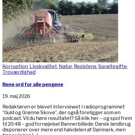
Korruption
,
Livskvalitet
,
Natur
,
Resistens
,
Sprøjtegifte
,
Troværdighed
Rene ord for alle pengene
19. maj 2026
Redaktøren er blevet interviewet i radioprogrammet
“Guld og Grønne Skove”, der også foreligger som en
podcast. Vil du høre resultatet? Så klik her – og spol frem
til 20:48 – god fornøjelse! Bannerbillede: Dansk landbrug
disponerer over mere end halvdelen af Danmark, men