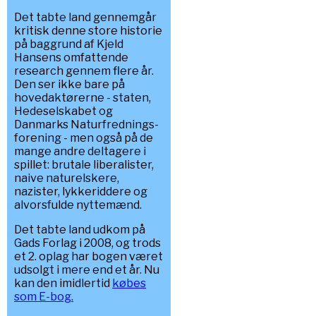
Det tabte land gennemgår
kritisk denne store historie
på baggrund af Kjeld
Hansens omfattende
research gennem flere år.
Den ser ikke bare på
hovedaktørerne - staten,
Hedeselskabet og
Danmarks Naturfrednings-
forening - men også på de
mange andre deltagere i
spillet: brutale liberalister,
naive naturelskere,
nazister, lykkeriddere og
alvorsfulde nyttemænd.
Det tabte land udkom på
Gads Forlag i 2008, og trods
et 2. oplag har bogen været
udsolgt i mere end et år. Nu
kan den imidlertid
købes
som E-bog.