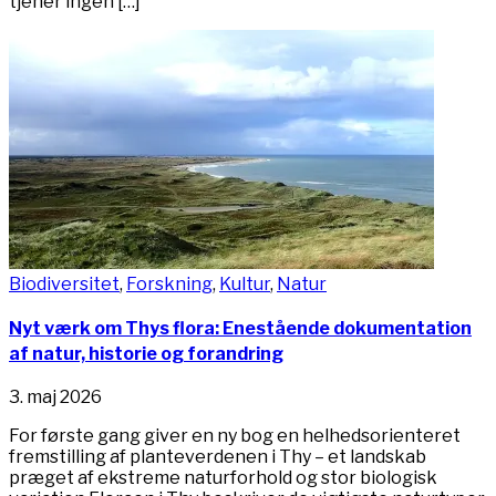
tjener ingen […]
Biodiversitet
,
Forskning
,
Kultur
,
Natur
Nyt værk om Thys flora: Enestående dokumentation
af natur, historie og forandring
3. maj 2026
For første gang giver en ny bog en helhedsorienteret
fremstilling af planteverdenen i Thy – et landskab
præget af ekstreme naturforhold og stor biologisk