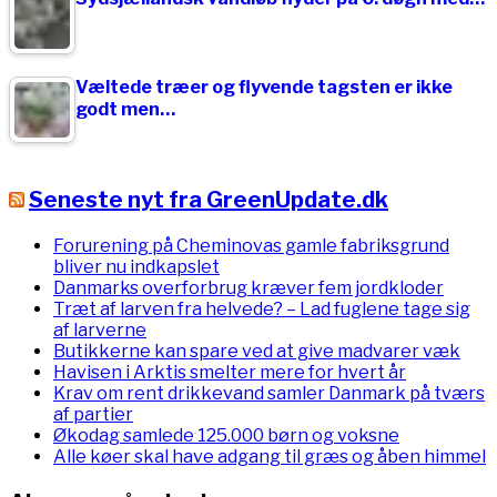
Væltede træer og flyvende tagsten er ikke
godt men…
Seneste nyt fra GreenUpdate.dk
Forurening på Cheminovas gamle fabriksgrund
bliver nu indkapslet
Danmarks overforbrug kræver fem jordkloder
Træt af larven fra helvede? – Lad fuglene tage sig
af larverne
Butikkerne kan spare ved at give madvarer væk
Havisen i Arktis smelter mere for hvert år
Krav om rent drikkevand samler Danmark på tværs
af partier
Økodag samlede 125.000 børn og voksne
Alle køer skal have adgang til græs og åben himmel