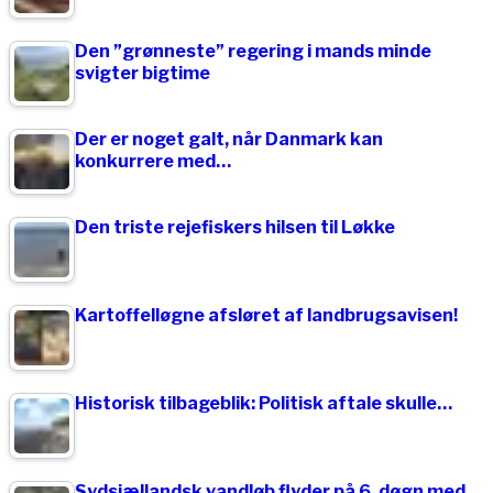
Den ”grønneste” regering i mands minde
svigter bigtime
Der er noget galt, når Danmark kan
konkurrere med…
Den triste rejefiskers hilsen til Løkke
Kartoffelløgne afsløret af landbrugsavisen!
Historisk tilbageblik: Politisk aftale skulle…
Sydsjællandsk vandløb flyder på 6. døgn med…