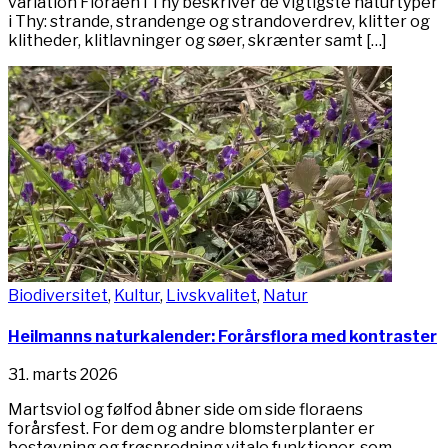
variation Floraen i Thy beskriver de vigtigste naturtyper
i Thy: strande, strandenge og strandoverdrev, klitter og
klitheder, klitlavninger og søer, skrænter samt […]
Biodiversitet
,
Kultur
,
Livskvalitet
,
Natur
Heilmanns naturkalender: Forårsflora med kontraster
31. marts 2026
Martsviol og følfod åbner side om side floraens
forårsfest. For dem og andre blomsterplanter er
bestøvning og frøspredning vitale funktioner, som