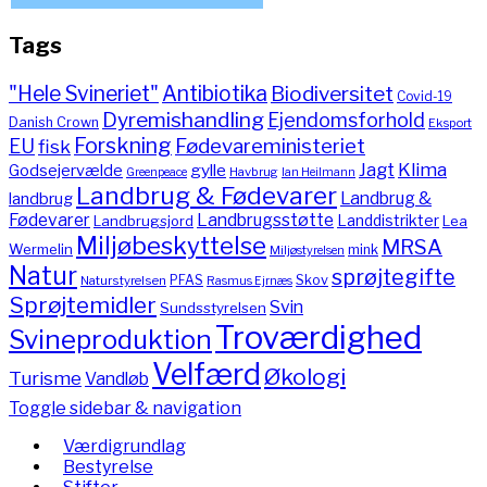
Tags
"Hele Svineriet"
Antibiotika
Biodiversitet
Covid-19
Dyremishandling
Ejendomsforhold
Danish Crown
Eksport
Forskning
Fødevareministeriet
EU
fisk
Jagt
Klima
gylle
Godsejervælde
Havbrug
Greenpeace
Ian Heilmann
Landbrug & Fødevarer
Landbrug &
landbrug
Fødevarer
Landbrugsstøtte
Landdistrikter
Landbrugsjord
Lea
Miljøbeskyttelse
MRSA
Wermelin
mink
Miljøstyrelsen
Natur
sprøjtegifte
PFAS
Skov
Naturstyrelsen
Rasmus Ejrnæs
Sprøjtemidler
Svin
Sundsstyrelsen
Troværdighed
Svineproduktion
Velfærd
Økologi
Turisme
Vandløb
Toggle sidebar & navigation
Værdigrundlag
Bestyrelse