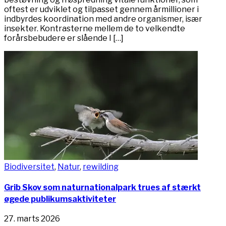
oftest er udviklet og tilpasset gennem årmillioner i
indbyrdes koordination med andre organismer, især
insekter. Kontrasterne mellem de to velkendte
forårsbebudere er slående I […]
Biodiversitet
,
Natur
,
rewilding
Grib Skov som naturnationalpark trues af stærkt
øgede publikumsaktiviteter
27. marts 2026