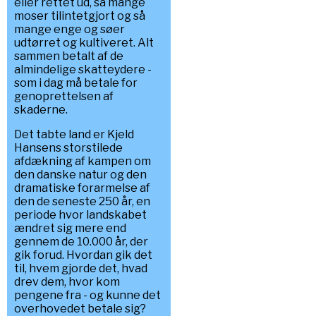
eller rettet ud, så mange
moser tilintetgjort og så
mange enge og søer
udtørret og kultiveret. Alt
sammen betalt af de
almindelige skatteydere -
som i dag må betale for
genoprettelsen af
skaderne.
Det tabte land er Kjeld
Hansens storstilede
afdækning af kampen om
den danske natur og den
dramatiske forarmelse af
den de seneste 250 år, en
periode hvor landskabet
ændret sig mere end
gennem de 10.000 år, der
gik forud. Hvordan gik det
til, hvem gjorde det, hvad
drev dem, hvor kom
pengene fra - og kunne det
overhovedet betale sig?