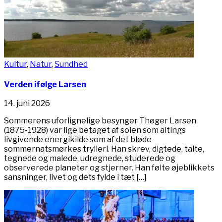
Kultur
,
Natur
,
Sundhed
Verden ifølge Larsen
14. juni 2026
Sommerens uforlignelige besynger Thøger Larsen
(1875-1928) var lige betaget af solen som altings
livgivende energikilde som af det bløde
sommernatsmørkes trylleri. Han skrev, digtede, talte,
tegnede og malede, udregnede, studerede og
observerede planeter og stjerner. Han følte øjeblikkets
sansninger, livet og dets fylde i tæt […]