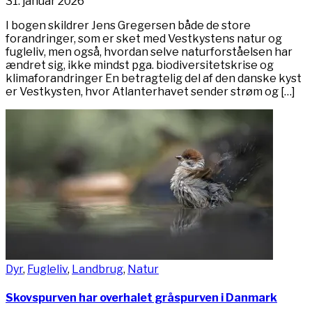
31. januar 2026
I bogen skildrer Jens Gregersen både de store
forandringer, som er sket med Vestkystens natur og
fugleliv, men også, hvordan selve naturforståelsen har
ændret sig, ikke mindst pga. biodiversitetskrise og
klimaforandringer En betragtelig del af den danske kyst
er Vestkysten, hvor Atlanterhavet sender strøm og […]
Dyr
,
Fugleliv
,
Landbrug
,
Natur
Skovspurven har overhalet gråspurven i Danmark