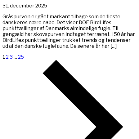
31. december 2025
Gråspurven er gået markant tilbage som de fleste
danskeres nære nabo. Det viser DOF BirdLifes
punkttællinger af Danmarks almindelige fugle. Til
gengæld har skovspurven indtaget terrænet. I 50 år har
BirdLifes punkttællinger trukket trends og tendenser
ud af den danske fuglefauna. De senere år har […]
1
2
3
…
25