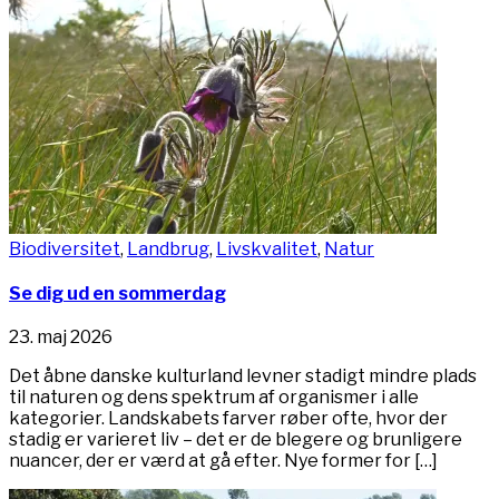
Biodiversitet
,
Landbrug
,
Livskvalitet
,
Natur
Se dig ud en sommerdag
23. maj 2026
Det åbne danske kulturland levner stadigt mindre plads
til naturen og dens spektrum af organismer i alle
kategorier. Landskabets farver røber ofte, hvor der
stadig er varieret liv – det er de blegere og brunligere
nuancer, der er værd at gå efter. Nye former for […]