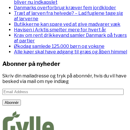
bliver nu indkapslet
Danmarks overforbrug kræver fem jordkloder
Træt af larven fra helvede? – Lad fuglene tage sig
af larverne
Butikkerne kan spare ved at give madvarer væk
Havisen i Arktis smelter mere for hvert år
Krav om rent drikkevand samler Danmark på tværs
af partier
Økodag samlede 125.000 børn og voksne
Alle køer skal have adgang til græs og åben himmel
Abonner på nyheder
Skriv din mailadresse og tryk på abonnér, hvis du vil have
besked via mail om nye indlæg
Email
Address
Abonnér