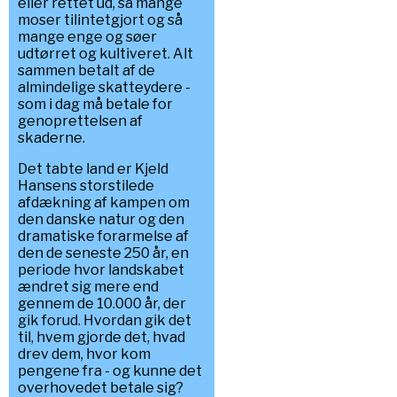
eller rettet ud, så mange
moser tilintetgjort og så
mange enge og søer
udtørret og kultiveret. Alt
sammen betalt af de
almindelige skatteydere -
som i dag må betale for
genoprettelsen af
skaderne.
Det tabte land er Kjeld
Hansens storstilede
afdækning af kampen om
den danske natur og den
dramatiske forarmelse af
den de seneste 250 år, en
periode hvor landskabet
ændret sig mere end
gennem de 10.000 år, der
gik forud. Hvordan gik det
til, hvem gjorde det, hvad
drev dem, hvor kom
pengene fra - og kunne det
overhovedet betale sig?