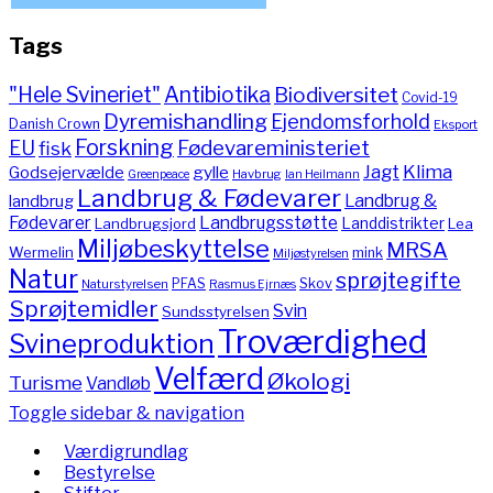
Tags
"Hele Svineriet"
Antibiotika
Biodiversitet
Covid-19
Dyremishandling
Ejendomsforhold
Danish Crown
Eksport
Forskning
Fødevareministeriet
EU
fisk
Jagt
Klima
gylle
Godsejervælde
Havbrug
Greenpeace
Ian Heilmann
Landbrug & Fødevarer
Landbrug &
landbrug
Fødevarer
Landbrugsstøtte
Landdistrikter
Landbrugsjord
Lea
Miljøbeskyttelse
MRSA
Wermelin
mink
Miljøstyrelsen
Natur
sprøjtegifte
PFAS
Skov
Naturstyrelsen
Rasmus Ejrnæs
Sprøjtemidler
Svin
Sundsstyrelsen
Troværdighed
Svineproduktion
Velfærd
Økologi
Turisme
Vandløb
Toggle sidebar & navigation
Værdigrundlag
Bestyrelse