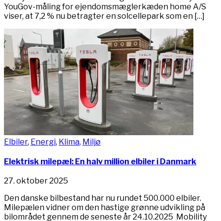
YouGov-måling for ejendomsmæglerkæden home A/S
viser, at 7,2 % nu betragter en solcellepark som en […]
Elbiler
,
Energi
,
Klima
,
Miljø
Elektrisk milepæl: En halv million elbiler i Danmark
27. oktober 2025
Den danske bilbestand har nu rundet 500.000 elbiler.
Milepælen vidner om den hastige grønne udvikling på
bilområdet gennem de seneste år 24.10.2025 Mobility