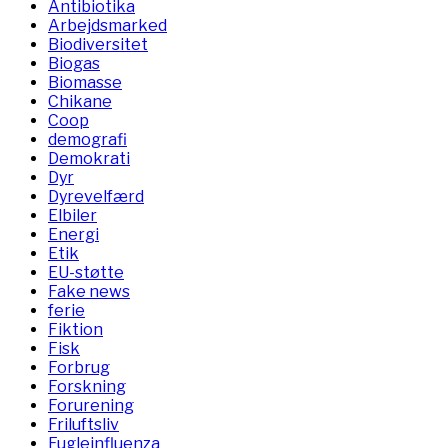
Antibiotika
Arbejdsmarked
Biodiversitet
Biogas
Biomasse
Chikane
Coop
demografi
Demokrati
Dyr
Dyrevelfærd
Elbiler
Energi
Etik
EU-støtte
Fake news
ferie
Fiktion
Fisk
Forbrug
Forskning
Forurening
Friluftsliv
Fugleinfluenza