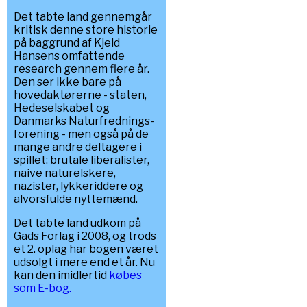
Det tabte land gennemgår
kritisk denne store historie
på baggrund af Kjeld
Hansens omfattende
research gennem flere år.
Den ser ikke bare på
hovedaktørerne - staten,
Hedeselskabet og
Danmarks Naturfrednings-
forening - men også på de
mange andre deltagere i
spillet: brutale liberalister,
naive naturelskere,
nazister, lykkeriddere og
alvorsfulde nyttemænd.
Det tabte land udkom på
Gads Forlag i 2008, og trods
et 2. oplag har bogen været
udsolgt i mere end et år. Nu
kan den imidlertid
købes
som E-bog.