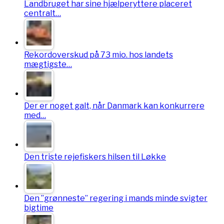
Landbruget har sine hjælperyttere placeret
centralt…
Rekordoverskud på 73 mio. hos landets
mægtigste…
Der er noget galt, når Danmark kan konkurrere
med…
Den triste rejefiskers hilsen til Løkke
Den ”grønneste” regering i mands minde svigter
bigtime