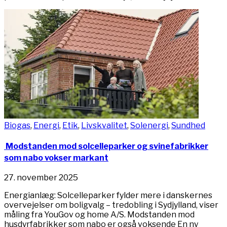
Biogas
,
Energi
,
Etik
,
Livskvalitet
,
Solenergi
,
Sundhed
Modstanden mod solcelleparker og svinefabrikker
som nabo vokser markant
27. november 2025
Energianlæg: Solcelleparker fylder mere i danskernes
overvejelser om boligvalg – tredobling i Sydjylland, viser
måling fra YouGov og home A/S. Modstanden mod
husdyrfabrikker som nabo er også voksende En ny