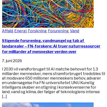
Affald
,
Energi
,
Forskning
,
Forurening
,
Vand
Stigende forurening, vandmangel og tab af ​​
landarealer – FN-forskere: AI truer naturressourcer
for milliarder af mennesker verden over
7. juni 2026
I 2030 vil vandforbruget til AI matche behovet for 1.3
milliarder mennesker, mens strømforbruget tredobles til
at modsvare 650 millioner menneskers behov, advarer
en undersøgelse fra FN-universitetet UNU Kunstig
intelligens skaber en stigning i konsekvenserne for
land, vand og klima, der følger af teknologiens intense
[…]