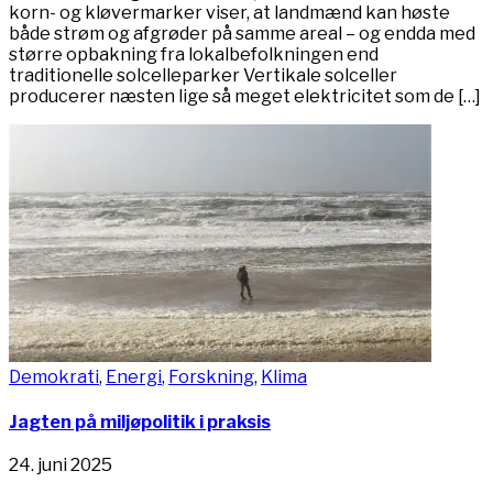
korn- og kløvermarker viser, at landmænd kan høste
både strøm og afgrøder på samme areal – og endda med
større opbakning fra lokalbefolkningen end
traditionelle solcelleparker Vertikale solceller
producerer næsten lige så meget elektricitet som de […]
Demokrati
,
Energi
,
Forskning
,
Klima
Jagten på miljøpolitik i praksis
24. juni 2025