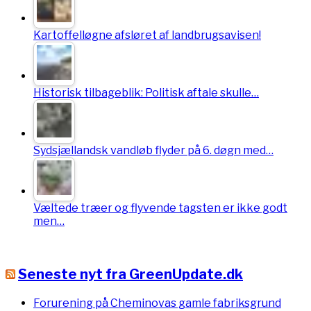
Kartoffelløgne afsløret af landbrugsavisen!
Historisk tilbageblik: Politisk aftale skulle…
Sydsjællandsk vandløb flyder på 6. døgn med…
Væltede træer og flyvende tagsten er ikke godt
men…
Seneste nyt fra GreenUpdate.dk
Forurening på Cheminovas gamle fabriksgrund