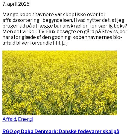
7. april 2025
Mange københavnere var skeptiske over for
affaldssortering i begyndelsen. Hvad nytter det, at jeg
bruger tid på at lægge bananskrællen i en særlig boks?
Men det virker. TV-Flux besøgte en gård på Stevns, der
har stor glæde af den gødning, københavnernes bio-
affald bliver forvandlet til. […]
Affald
,
Energi
RGO og Daka Denmark: Danske fødevarer skal på