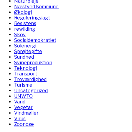
Naturpleje
Næstved Kommune
Økologi
Reguleringsjagt
Resistens
rewilding
Skov
Socialdemokratiet
Solenergi
Sprøjtegifte
Sundhed
Svineproduktion
Teknologi
Transport
Troværdighed
Turisme
Uncategorized
UNWTO
Vand
Vegetar
Vindmøller
Virus
Zoonose