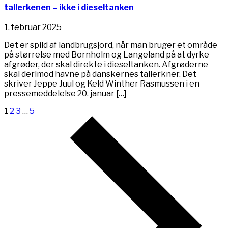
tallerkenen – ikke i dieseltanken
1. februar 2025
Det er spild af landbrugsjord, når man bruger et område
på størrelse med Bornholm og Langeland på at dyrke
afgrøder, der skal direkte i dieseltanken. Afgrøderne
skal derimod havne på danskernes tallerkner. Det
skriver Jeppe Juul og Keld Winther Rasmussen i en
pressemeddelelse 20. januar […]
1
2
3
…
5