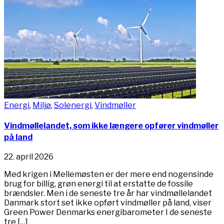
Energi
,
Miljø
,
Solenergi
,
Vindmøller
Vindmøllelandet, som ikke længere opfører vindmøller
på land
22. april 2026
Med krigen i Mellemøsten er der mere end nogensinde
brug for billig, grøn energi til at erstatte de fossile
brændsler. Men i de seneste tre år har vindmøllelandet
Danmark stort set ikke opført vindmøller på land, viser
Green Power Denmarks energibarometer I de seneste
tre […]