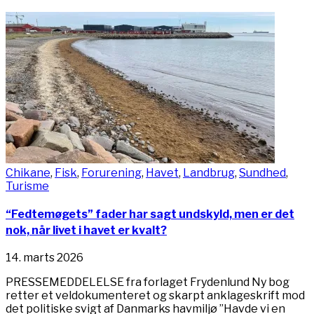
Chikane
,
Fisk
,
Forurening
,
Havet
,
Landbrug
,
Sundhed
,
Turisme
“Fedtemøgets” fader har sagt undskyld, men er det
nok, når livet i havet er kvalt?
14. marts 2026
PRESSEMEDDELELSE fra forlaget Frydenlund Ny bog
retter et veldokumenteret og skarpt anklageskrift mod
det politiske svigt af Danmarks havmiljø ”Havde vi en