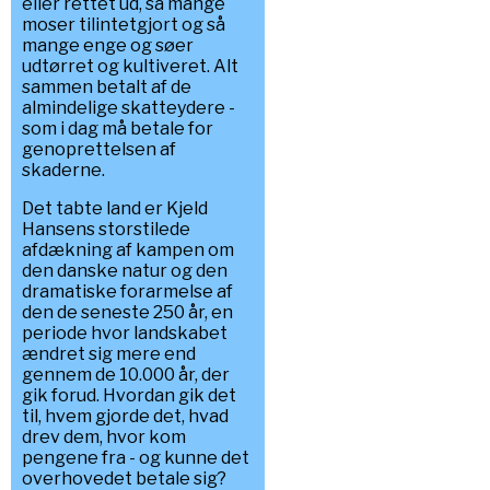
eller rettet ud, så mange
moser tilintetgjort og så
mange enge og søer
udtørret og kultiveret. Alt
sammen betalt af de
almindelige skatteydere -
som i dag må betale for
genoprettelsen af
skaderne.
Det tabte land er Kjeld
Hansens storstilede
afdækning af kampen om
den danske natur og den
dramatiske forarmelse af
den de seneste 250 år, en
periode hvor landskabet
ændret sig mere end
gennem de 10.000 år, der
gik forud. Hvordan gik det
til, hvem gjorde det, hvad
drev dem, hvor kom
pengene fra - og kunne det
overhovedet betale sig?