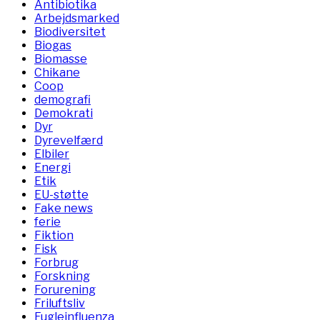
Antibiotika
Arbejdsmarked
Biodiversitet
Biogas
Biomasse
Chikane
Coop
demografi
Demokrati
Dyr
Dyrevelfærd
Elbiler
Energi
Etik
EU-støtte
Fake news
ferie
Fiktion
Fisk
Forbrug
Forskning
Forurening
Friluftsliv
Fugleinfluenza