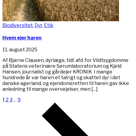
Biodiversitet
,
Dyr
,
Etik
Hvem ejer haren
11. august 2025
Af Bjarne Clausen, dyrlæge, tidl. afd. for Vildtsygdomme
på Statens veterinære Serumlaboratorium og Kjeld
Hansen, journalist og gårdejer KRONIK I mange
hundrede år var haren et talrigt og skattet dyr i det
danske agerland, og ejendomsretten til haren gav ikke
anledning til mange overvejelser, men […]
1
2
3
…
9