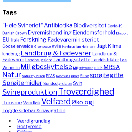
Tags
"Hele Svineriet"
Antibiotika
Biodiversitet
Covid-19
Dyremishandling
Ejendomsforhold
Danish Crown
Eksport
Forskning
Fødevareministeriet
EU
fisk
Jagt
Klima
gylle
Godsejervælde
Havbrug
Greenpeace
Ian Heilmann
Landbrug & Fødevarer
Landbrug &
landbrug
Fødevarer
Landbrugsstøtte
Landdistrikter
Landbrugsjord
Lea
Miljøbeskyttelse
MRSA
Wermelin
mink
Miljøstyrelsen
Natur
sprøjtegifte
PFAS
Skov
Naturstyrelsen
Rasmus Ejrnæs
Sprøjtemidler
Svin
Sundsstyrelsen
Troværdighed
Svineproduktion
Velfærd
Økologi
Turisme
Vandløb
Toggle sidebar & navigation
Værdigrundlag
Bestyrelse