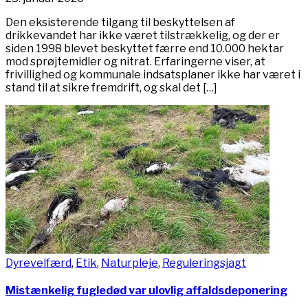
Den eksisterende tilgang til beskyttelsen af
drikkevandet har ikke været tilstrækkelig, og der er
siden 1998 blevet beskyttet færre end 10.000 hektar
mod sprøjtemidler og nitrat. Erfaringerne viser, at
frivillighed og kommunale indsatsplaner ikke har været i
stand til at sikre fremdrift, og skal det […]
Dyrevelfærd
,
Etik
,
Naturpleje
,
Reguleringsjagt
Mistænkelig fugledød var ulovlig affaldsdeponering