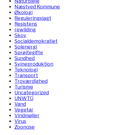
Naturpleje
Næstved Kommune
Økologi
Reguleringsjagt
Resistens
rewilding
Skov
Socialdemokratiet
Solenergi
Sprøjtegifte
Sundhed
Svineproduktion
Teknologi
Transport
Troværdighed
Turisme
Uncategorized
UNWTO
Vand
Vegetar
Vindmøller
Virus
Zoonose