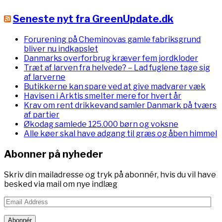
Seneste nyt fra GreenUpdate.dk
Forurening på Cheminovas gamle fabriksgrund
bliver nu indkapslet
Danmarks overforbrug kræver fem jordkloder
Træt af larven fra helvede? – Lad fuglene tage sig
af larverne
Butikkerne kan spare ved at give madvarer væk
Havisen i Arktis smelter mere for hvert år
Krav om rent drikkevand samler Danmark på tværs
af partier
Økodag samlede 125.000 børn og voksne
Alle køer skal have adgang til græs og åben himmel
Abonner på nyheder
Skriv din mailadresse og tryk på abonnér, hvis du vil have
besked via mail om nye indlæg
Email
Address
Abonnér