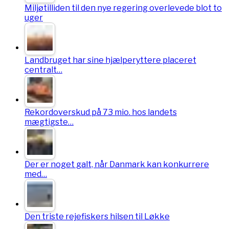
Miljøtilliden til den nye regering overlevede blot to
uger
Landbruget har sine hjælperyttere placeret
centralt…
Rekordoverskud på 73 mio. hos landets
mægtigste…
Der er noget galt, når Danmark kan konkurrere
med…
Den triste rejefiskers hilsen til Løkke