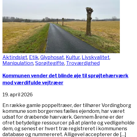
Aktindsigt
,
Etik
,
Glyphosat
,
Kultur
,
Livskvalitet
,
Manipulation
,
Sprøjtegifte
,
Troværdighed
Kommunen vender det blinde øje til sprøjtehærværk
mod værdifulde vejtræer
19. april 2026
En række gamle poppeltræer, der tilhører Vordingborg
kommune som borgernes fælles ejendom, har været
udsat for dræbende hærværk. Gennem årene er der
ofret betydelige ressourcer på at plante og vedligeholde
dem, og senest er hvert træ registreret i kommunens
database og nummereret. Alligevel accepterer de […]