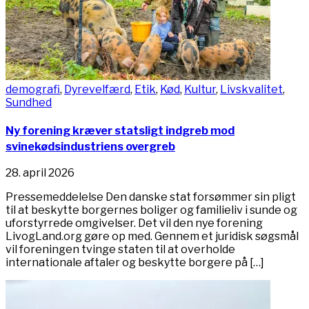
demografi
,
Dyrevelfærd
,
Etik
,
Kød
,
Kultur
,
Livskvalitet
,
Sundhed
Ny forening kræver statsligt indgreb mod
svinekødsindustriens overgreb
28. april 2026
Pressemeddelelse Den danske stat forsømmer sin pligt
til at beskytte borgernes boliger og familieliv i sunde og
uforstyrrede omgivelser. Det vil den nye forening
LivogLand.org gøre op med. Gennem et juridisk søgsmål
vil foreningen tvinge staten til at overholde
internationale aftaler og beskytte borgere på […]