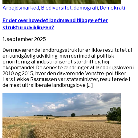
Arbejdsmarked
,
Biodiversitet
,
demografi
,
Demokrati
Er der overhovedet landmænd tilbage efter
strukturudviklingen?
1. september 2025
Den nuværende landbrugsstruktur er ikke resultatet af
en uundgåelig udvikling, men derimod af politisk
prioritering af industrialiseret stordrift og høj
eksportandel. De seneste ændringer af landbrugsloven i
2010 og 2015, hvor den daværende Venstre-politiker
Lars Løkke Rasmussen var statsminister, resulterede i
de mest ultraliberale landbrugslove […]