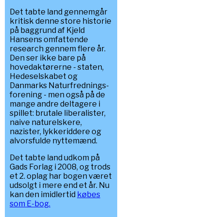
Det tabte land gennemgår
kritisk denne store historie
på baggrund af Kjeld
Hansens omfattende
research gennem flere år.
Den ser ikke bare på
hovedaktørerne - staten,
Hedeselskabet og
Danmarks Naturfrednings-
forening - men også på de
mange andre deltagere i
spillet: brutale liberalister,
naive naturelskere,
nazister, lykkeriddere og
alvorsfulde nyttemænd.
Det tabte land udkom på
Gads Forlag i 2008, og trods
et 2. oplag har bogen været
udsolgt i mere end et år. Nu
kan den imidlertid
købes
som E-bog.