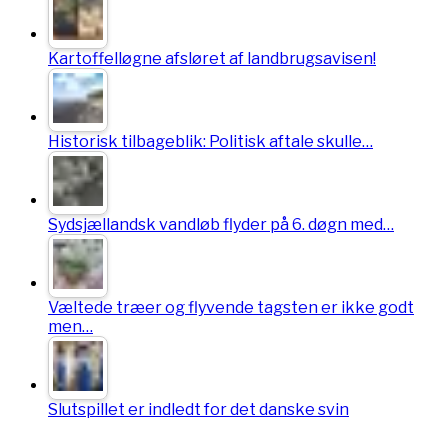
Kartoffelløgne afsløret af landbrugsavisen!
Historisk tilbageblik: Politisk aftale skulle…
Sydsjællandsk vandløb flyder på 6. døgn med…
Væltede træer og flyvende tagsten er ikke godt
men…
Slutspillet er indledt for det danske svin