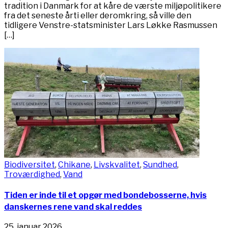
tradition i Danmark for at kåre de værste miljøpolitikere
fra det seneste årti eller deromkring, så ville den
tidligere Venstre-statsminister Lars Løkke Rasmussen
[…]
Biodiversitet
,
Chikane
,
Livskvalitet
,
Sundhed
,
Troværdighed
,
Vand
Tiden er inde til et opgør med bondebosserne, hvis
danskernes rene vand skal reddes
25. januar 2026