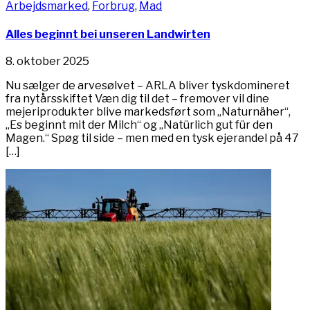
Arbejdsmarked
,
Forbrug
,
Mad
Alles beginnt bei unseren Landwirten
8. oktober 2025
Nu sælger de arvesølvet – ARLA bliver tyskdomineret
fra nytårsskiftet Væn dig til det – fremover vil dine
mejeriprodukter blive markedsført som „Naturnäher“,
„Es beginnt mit der Milch“ og „Natürlich gut für den
Magen.“ Spøg til side – men med en tysk ejerandel på 47
[…]