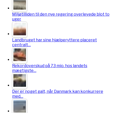
Miljøtilliden til den nye regering overlevede blot to
uger
Landbruget har sine hjælperyttere placeret
centralt…
Rekordoverskud på 73 mio. hos landets
mægtigste…
Der er noget galt, når Danmark kan konkurrere
med…