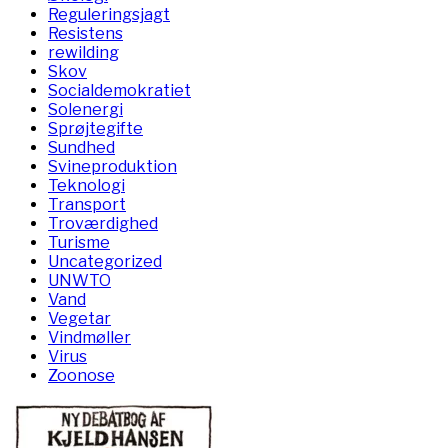
Reguleringsjagt
Resistens
rewilding
Skov
Socialdemokratiet
Solenergi
Sprøjtegifte
Sundhed
Svineproduktion
Teknologi
Transport
Troværdighed
Turisme
Uncategorized
UNWTO
Vand
Vegetar
Vindmøller
Virus
Zoonose