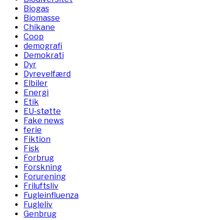
Biogas
Biomasse
Chikane
Coop
demografi
Demokrati
Dyr
Dyrevelfærd
Elbiler
Energi
Etik
EU-støtte
Fake news
ferie
Fiktion
Fisk
Forbrug
Forskning
Forurening
Friluftsliv
Fugleinfluenza
Fugleliv
Genbrug