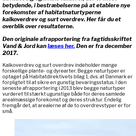
betydende, i bestræbelserne på at etablere nye
forekomster af habitatnaturtyperne
kalkoverdrev og surt overdrev. Her får du et
overblik over resultaterne.
Den originale afrapportering fra fagtidsskriftet
Vand & Jord kan
læses her.
Den er fra december
2017.
Kalkoverdrev og surt overdrev indeholder mange
forskellige plante- og dyrearter. Begge naturtyper er
optaget på Habitatdirektivets bilag 1, dvs. at Danmark er
forpligtet til at sikre en gunstig bevaringsstatus. I den
seneste afrapportering i 2013 blev begge naturtyper
vurderet til stærkt ugunstige både for deres samlede
arealmæssige forekomst og deres struktur. Endelig
fremgår det, at arealerne af de to overdrevstyper er for
små.