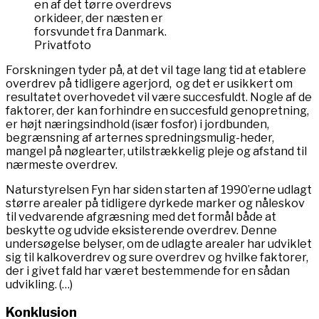
en af det tørre overdrevs
orkideer, der næsten er
forsvundet fra Danmark.
Privatfoto
Forskningen tyder på, at det vil tage lang tid at etablere
overdrev på tidligere agerjord, og det er usikkert om
resultatet overhovedet vil være succesfuldt. Nogle af de
faktorer, der kan forhindre en succesfuld genopretning,
er højt næringsindhold (især fosfor) i jordbunden,
begrænsning af arternes spredningsmulig-heder,
mangel på nøglearter, utilstrækkelig pleje og afstand til
nærmeste overdrev.
Naturstyrelsen Fyn har siden starten af 1990’erne udlagt
større arealer på tidligere dyrkede marker og nåleskov
til vedvarende afgræsning med det formål både at
beskytte og udvide eksisterende overdrev. Denne
undersøgelse belyser, om de udlagte arealer har udviklet
sig til kalkoverdrev og sure overdrev og hvilke faktorer,
der i givet fald har været bestemmende for en sådan
udvikling. (…)
Konklusion