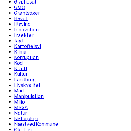
Glyphosat
GMO
Grøntsager
Havet
Iltsvind
Innovation
Insekter
Jagt
Kartoffelavl
Klima
Korruption
Kød
Kræft
Kultur
Landbrug
Livskvalitet
Mad
Manipulation
Miljø
MRSA
Natur
Naturpleje
Næstved Kommune
Økologi