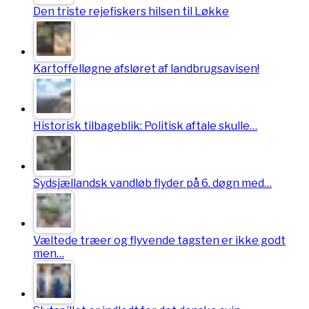
Den triste rejefiskers hilsen til Løkke
Kartoffelløgne afsløret af landbrugsavisen!
Historisk tilbageblik: Politisk aftale skulle…
Sydsjællandsk vandløb flyder på 6. døgn med…
Væltede træer og flyvende tagsten er ikke godt
men…