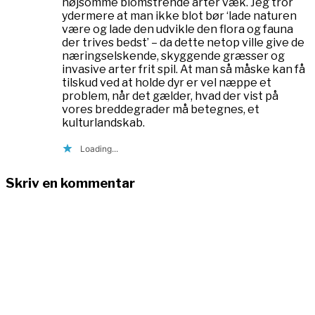
nøjsomme blomstrende arter væk. Jeg tror
ydermere at man ikke blot bør ‘lade naturen
være og lade den udvikle den flora og fauna
der trives bedst’ – da dette netop ville give de
næringselskende, skyggende græsser og
invasive arter frit spil. At man så måske kan få
tilskud ved at holde dyr er vel næppe et
problem, når det gælder, hvad der vist på
vores breddegrader må betegnes, et
kulturlandskab.
Loading...
Skriv en kommentar