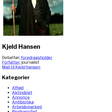
Kjeld Hansen
Debattør,
foredragsholder
Forfatter
, journalist
Mail til Kjeld Hansen
Kategorier
Affald
Aktindsigt
Annonce
Antibiotika
Arbejdsmarked
Biodiversitet