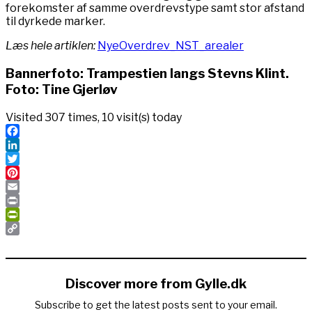
forekomster af samme overdrevstype samt stor afstand
til dyrkede marker.
Læs hele artiklen:
NyeOverdrev_NST_arealer
Bannerfoto: Trampestien langs Stevns Klint.
Foto: Tine Gjerløv
Visited 307 times, 10 visit(s) today
Facebook
LinkedIn
Twitter
Pinterest
Email
Print
PrintFriendly
Copy
Link
Discover more from Gylle.dk
Subscribe to get the latest posts sent to your email.