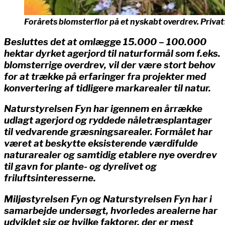
Forårets blomsterflor på et nyskabt overdrev. Priva
Besluttes det at omlægge 15.000 – 100.000
hektar dyrket agerjord til naturformål som f.eks.
blomsterrige overdrev, vil der være stort behov
for at trække på erfaringer fra projekter med
konvertering af tidligere markarealer til natur.
Naturstyrelsen Fyn har igennem en årrække
udlagt agerjord og ryddede nåletræsplantager
til vedvarende græsningsarealer. Formålet har
været at beskytte eksisterende værdifulde
naturarealer og samtidig etablere nye overdrev
til gavn for plante- og dyrelivet og
friluftsinteresserne.
Miljøstyrelsen Fyn og Naturstyrelsen Fyn har i
samarbejde undersøgt, hvorledes arealerne har
udviklet sig og hvilke faktorer, der er mest