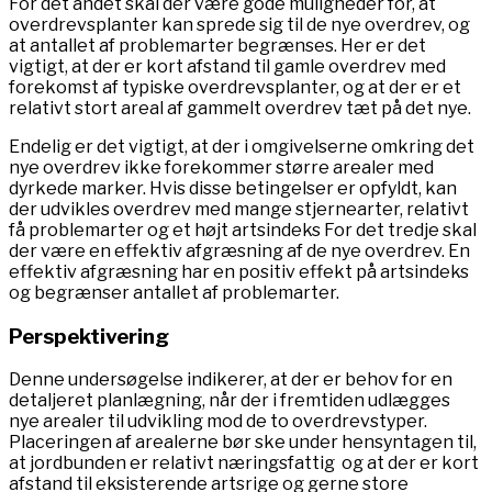
For det andet skal der være gode muligheder for, at
overdrevsplanter kan sprede sig til de nye overdrev, og
at antallet af problemarter begrænses. Her er det
vigtigt, at der er kort afstand til gamle overdrev med
forekomst af typiske overdrevsplanter, og at der er et
relativt stort areal af gammelt overdrev tæt på det nye.
Endelig er det vigtigt, at der i omgivelserne omkring det
nye overdrev ikke forekommer større arealer med
dyrkede marker. Hvis disse betingelser er opfyldt, kan
der udvikles overdrev med mange stjernearter, relativt
få problemarter og et højt artsindeks For det tredje skal
der være en effektiv afgræsning af de nye overdrev. En
effektiv afgræsning har en positiv effekt på artsindeks
og begrænser antallet af problemarter.
Perspektivering
Denne undersøgelse indikerer, at der er behov for en
detaljeret planlægning, når der i fremtiden udlægges
nye arealer til udvikling mod de to overdrevstyper.
Placeringen af arealerne bør ske under hensyntagen til,
at jordbunden er relativt næringsfattig og at der er kort
afstand til eksisterende artsrige og gerne store