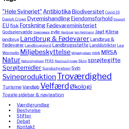
"Hele Svineriet"
Antibiotika
Biodiversitet
Covid-19
Dyremishandling
Ejendomsforhold
Danish Crown
Eksport
Forskning
Fødevareministeriet
EU
fisk
Jagt
Klima
gylle
Godsejervælde
Havbrug
Greenpeace
Ian Heilmann
Landbrug & Fødevarer
Landbrug &
landbrug
Fødevarer
Landbrugsstøtte
Landdistrikter
Landbrugsjord
Lea
Miljøbeskyttelse
MRSA
Wermelin
mink
Miljøstyrelsen
Natur
sprøjtegifte
PFAS
Skov
Naturstyrelsen
Rasmus Ejrnæs
Sprøjtemidler
Svin
Sundsstyrelsen
Troværdighed
Svineproduktion
Velfærd
Økologi
Turisme
Vandløb
Toggle sidebar & navigation
Værdigrundlag
Bestyrelse
Stifter
Debat
Kontakt