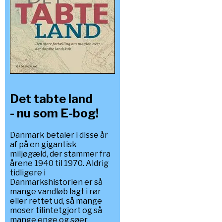
Det tabte land
- nu som E-bog!
Danmark betaler i disse år
af på en gigantisk
miljøgæld, der stammer fra
årene 1940 til 1970. Aldrig
tidligere i
Danmarkshistorien er så
mange vandløb lagt i rør
eller rettet ud, så mange
moser tilintetgjort og så
mange enge og søer