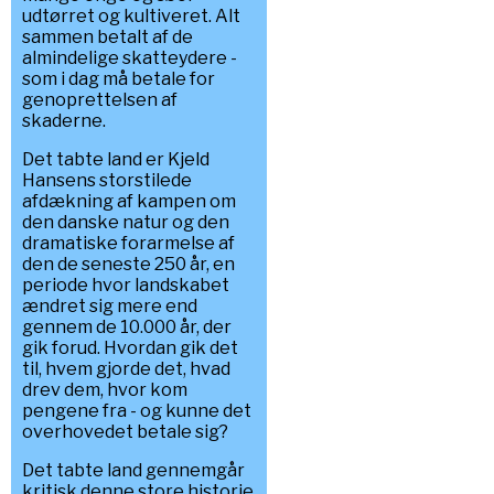
udtørret og kultiveret. Alt
sammen betalt af de
almindelige skatteydere -
som i dag må betale for
genoprettelsen af
skaderne.
Det tabte land er Kjeld
Hansens storstilede
afdækning af kampen om
den danske natur og den
dramatiske forarmelse af
den de seneste 250 år, en
periode hvor landskabet
ændret sig mere end
gennem de 10.000 år, der
gik forud. Hvordan gik det
til, hvem gjorde det, hvad
drev dem, hvor kom
pengene fra - og kunne det
overhovedet betale sig?
Det tabte land gennemgår
kritisk denne store historie