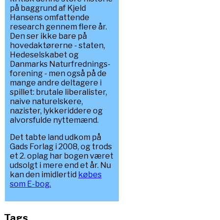
på baggrund af Kjeld
Hansens omfattende
research gennem flere år.
Den ser ikke bare på
hovedaktørerne - staten,
Hedeselskabet og
Danmarks Naturfrednings-
forening - men også på de
mange andre deltagere i
spillet: brutale liberalister,
naive naturelskere,
nazister, lykkeriddere og
alvorsfulde nyttemænd.
Det tabte land udkom på
Gads Forlag i 2008, og trods
et 2. oplag har bogen været
udsolgt i mere end et år. Nu
kan den imidlertid
købes
som E-bog.
Tags