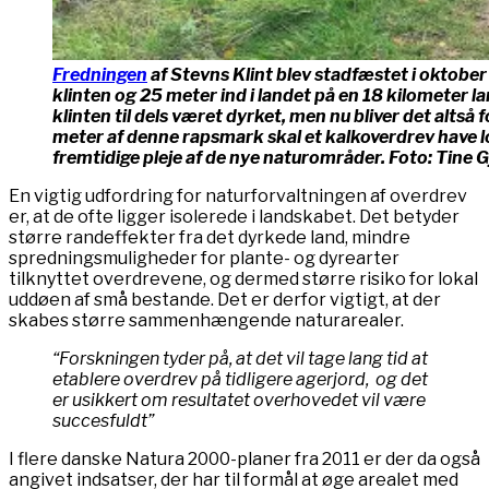
Fredningen
af Stevns Klint blev stadfæstet i oktober
klinten og 25 meter ind i landet på en 18 kilometer l
klinten til dels været dyrket, men nu bliver det altså
meter af denne rapsmark skal et kalkoverdrev have lo
fremtidige pleje af de nye naturområder. Foto: Tine G
En vigtig udfordring for naturforvaltningen af overdrev
er, at de ofte ligger isolerede i landskabet. Det betyder
større randeffekter fra det dyrkede land, mindre
spredningsmuligheder for plante- og dyrearter
tilknyttet overdrevene, og dermed større risiko for lokal
uddøen af små bestande. Det er derfor vigtigt, at der
skabes større sammenhængende naturarealer.
“Forskningen tyder på, at det vil tage lang tid at
etablere overdrev på tidligere agerjord, og det
er usikkert om resultatet overhovedet vil være
succesfuldt”
I flere danske Natura 2000-planer fra 2011 er der da også
angivet indsatser, der har til formål at øge arealet med