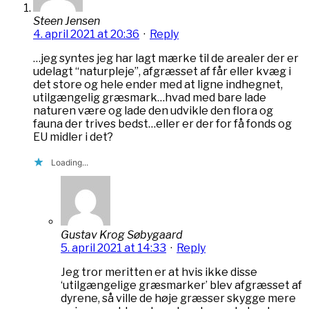
Steen Jensen
4. april 2021 at 20:36
·
Reply
…jeg syntes jeg har lagt mærke til de arealer der er
udelagt “naturpleje”, afgræsset af får eller kvæg i
det store og hele ender med at ligne indhegnet,
utilgængelig græsmark…hvad med bare lade
naturen være og lade den udvikle den flora og
fauna der trives bedst…eller er der for få fonds og
EU midler i det?
Loading...
Gustav Krog Søbygaard
5. april 2021 at 14:33
·
Reply
Jeg tror meritten er at hvis ikke disse
‘utilgængelige græsmarker’ blev afgræsset af
dyrene, så ville de høje græsser skygge mere