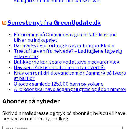
Slutspillet er indledt for det danske svin
Seneste nyt fra GreenUpdate.dk
Forurening på Cheminovas gamle fabriksgrund
bliver nu indkapslet
Danmarks overforbrug kræver fem jordkloder
Træt af larven fra helvede? – Lad fuglene tage sig
af larverne
Butikkerne kan spare ved at give madvarer væk
Havisen i Arktis smelter mere for hvert år
Krav om rent drikkevand samler Danmark på tværs
af partier
Økodag samlede 125.000 børn og voksne
Alle køer skal have adgang til græs og åben himmel
Abonner på nyheder
Skriv din mailadresse og tryk på abonnér, hvis du vil have
besked via mail om nye indlæg
Email