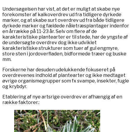
Undersøgelsen har vist, at det er muligt at skabe nye
forekomster af kalkoverdrev ud fra tidligere dyrkede
marker, og at skabe surt overdrev ud fra både tidligere
dyrkede marker og fældede nåletræsplantager indenfor
en årrække på 11-23 år. Selv om flere af de
karakteristiske plantearter er til stede, har de yngste af
de undersøgte overdrev dog ikke udviklet
karakteristiske strukturer som tuer af gul engmyre,
store sten i jordoverfladen, bidformede træer og buske
mm.
Forskerne har desuden udelukkende fokuseret på
overdrevenes indhold af plantearter og ikke medtaget
øvrige organismegrupper som fx svampe, insekter, fugle
og krybdyr.
Etablering af nye artsrige overdrev er afhængig af en
række faktorer.: