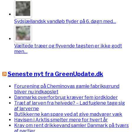
Sydsjællandsk vandløb flyder på 6. døgn med…
Væltede træer og flyvende tagsten er ikke godt
men…
Seneste nyt fra GreenUpdate.dk
Forurening på Cheminovas gamle fabriksgrund
bliver nu indkapslet
Danmarks overforbrug kræver fem jordkloder
Træt af larven fra helvede? – Lad fuglene tage sig
af larverne
Butikkerne kan spare ved at give madvarer væk
Havisen i Arktis smelter mere for hvert år
Krav om rent drikkevand samler Danmark på tværs
af partier