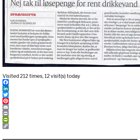
Visited 212 times, 12 visit(s) today
Facebook
LinkedIn
Twitter
Pinterest
Email
Print
PrintFriendly
Copy
Link