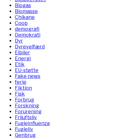
Biogas
Biomasse
Chikane
Coop
demografi
Demokrati
Dyr
Dyrevelfærd
Elbiler
Energi
Etik
EU-støtte
Fake news
ferie
Fiktion
Fisk
Forbrug
Forskning
Forurening
Friluftsliv
Fugleinfluenza
Fugleliv
Genbrug