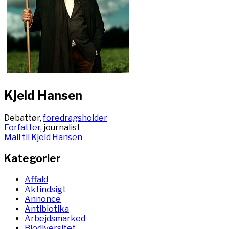
Kjeld Hansen
Debattør,
foredragsholder
Forfatter
, journalist
Mail til Kjeld Hansen
Kategorier
Affald
Aktindsigt
Annonce
Antibiotika
Arbejdsmarked
Biodiversitet