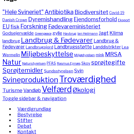
"Hele Svineriet"
Antibiotika
Biodiversitet
Covid-19
Dyremishandling
Ejendomsforhold
Danish Crown
Eksport
Forskning
Fødevareministeriet
EU
fisk
Jagt
Klima
gylle
Godsejervælde
Havbrug
Greenpeace
Ian Heilmann
Landbrug & Fødevarer
Landbrug &
landbrug
Fødevarer
Landbrugsstøtte
Landdistrikter
Landbrugsjord
Lea
Miljøbeskyttelse
MRSA
Wermelin
mink
Miljøstyrelsen
Natur
sprøjtegifte
PFAS
Skov
Naturstyrelsen
Rasmus Ejrnæs
Sprøjtemidler
Svin
Sundsstyrelsen
Troværdighed
Svineproduktion
Velfærd
Økologi
Turisme
Vandløb
Toggle sidebar & navigation
Værdigrundlag
Bestyrelse
Stifter
Debat
Kontakt