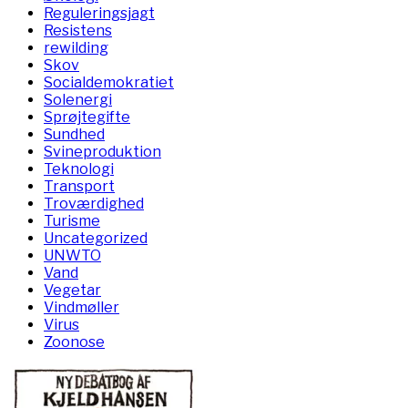
Reguleringsjagt
Resistens
rewilding
Skov
Socialdemokratiet
Solenergi
Sprøjtegifte
Sundhed
Svineproduktion
Teknologi
Transport
Troværdighed
Turisme
Uncategorized
UNWTO
Vand
Vegetar
Vindmøller
Virus
Zoonose