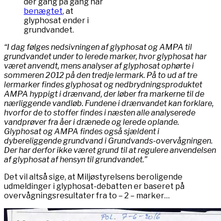
der gang på gang har
benægtet
, at
glyphosat ender i
grundvandet.
“I dag følges nedsivningen af glyphosat og AMPA til
grundvandet under to lerede marker, hvor glyphosat har
været anvendt, mens analyser af glyphosat ophørte i
sommeren 2012 på den tredje lermark. På to ud af tre
lermarker findes glyphosat og nedbrydningsproduktet
AMPA hyppigt i drænvand, der løber fra markerne til de
nærliggende vandløb. Fundene i drænvandet kan forklare,
hvorfor de to stoffer findes i næsten alle analyserede
vandprøver fra åer i drænede og lerede oplande.
Glyphosat og AMPA findes også sjældent i
dybereliggende grundvand i Grundvands-overvågningen.
Der har derfor ikke været grund til at regulere anvendelsen
af glyphosat af hensyn til grundvandet.”
Det vil altså sige, at Miljøstyrelsens beroligende
udmeldinger i glyphosat-debatten er baseret på
overvågningsresultater fra to – 2 – marker…