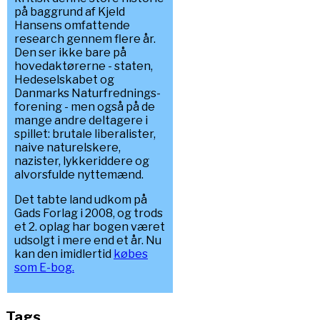
på baggrund af Kjeld
Hansens omfattende
research gennem flere år.
Den ser ikke bare på
hovedaktørerne - staten,
Hedeselskabet og
Danmarks Naturfrednings-
forening - men også på de
mange andre deltagere i
spillet: brutale liberalister,
naive naturelskere,
nazister, lykkeriddere og
alvorsfulde nyttemænd.
Det tabte land udkom på
Gads Forlag i 2008, og trods
et 2. oplag har bogen været
udsolgt i mere end et år. Nu
kan den imidlertid
købes
som E-bog.
Tags