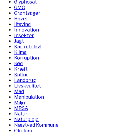
Glyphosat
GMO
Grøntsager
Havet
Iltsvind
Innovation
Insekter
Jagt
Kartoffelavl
Klima
Korruption
Kød
Kræft
Kultur
Landbrug
Livskvalitet
Mad
Manipulation
Miljø
MRSA
Natur
Naturpleje
Næstved Kommune
Økologi