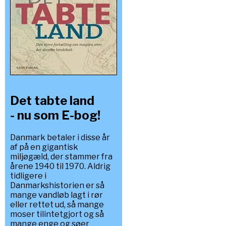
Det tabte land
- nu som E-bog!
Danmark betaler i disse år
af på en gigantisk
miljøgæld, der stammer fra
årene 1940 til 1970. Aldrig
tidligere i
Danmarkshistorien er så
mange vandløb lagt i rør
eller rettet ud, så mange
moser tilintetgjort og så
mange enge og søer