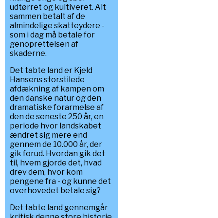
udtørret og kultiveret. Alt
sammen betalt af de
almindelige skatteydere -
som i dag må betale for
genoprettelsen af
skaderne.
Det tabte land er Kjeld
Hansens storstilede
afdækning af kampen om
den danske natur og den
dramatiske forarmelse af
den de seneste 250 år, en
periode hvor landskabet
ændret sig mere end
gennem de 10.000 år, der
gik forud. Hvordan gik det
til, hvem gjorde det, hvad
drev dem, hvor kom
pengene fra - og kunne det
overhovedet betale sig?
Det tabte land gennemgår
kritisk denne store historie