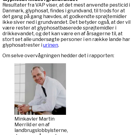
Resultater fra VAP viser, at det mest anvendte pesticid i
Danmark, glyphosat, findes i grundvand, til trods for at
det gang på gang hævdes, at godkendte sprøjtemidler
ikke siver ned i grundvandet. Det betyder også, at der vil
være rester at glyphosatbaserede sprøjtemidler i
drikkevandet, og det kan være en af årsagerne til, at
stort set alle undersøgte personer i en række lande har
glyphosatrester i
urinen
.
Om selve overvågningen hedder det i rapporten:
Minkavler Martin
Merrild er en af
landbrugslobbyisterne,