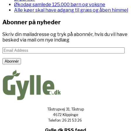
Økodag samlede 125.000 børn og voksne
Alle køer skal have adgang til græs og åben himmel
Abonner på nyheder
Skriv din mailadresse og tryk på abonnér, hvis du vil have
besked via mail om nye indlæg
Email
Address
Abonnér
Tåstrupvej 31, Tåstrup
4672 Klippinge
Telefon: 26 21 53 26
Gylle.dk RSS feed