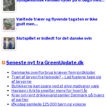
Sydsjællandsk vandløb flyder på 6. døgn med…
Væltede træer og flyvende tagsten er ikke
godt men…
Slutspillet er indledt for det danske svin
Seneste nyt fra GreenUpdate.dk
Danmarks overforbrug kræver fem jordkloder
Træt af larven fra helvede? – Lad fuglene tage sig
af larverne
Butikkerne kan spare ved at give madvarer væk
Havisen i Arktis smelter mere for hvert år
Krav om rent drikkevand samler Danmark på tværs
af partier
Økodag samlede 125.000 børn og voksne