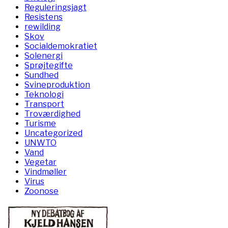
Reguleringsjagt
Resistens
rewilding
Skov
Socialdemokratiet
Solenergi
Sprøjtegifte
Sundhed
Svineproduktion
Teknologi
Transport
Troværdighed
Turisme
Uncategorized
UNWTO
Vand
Vegetar
Vindmøller
Virus
Zoonose