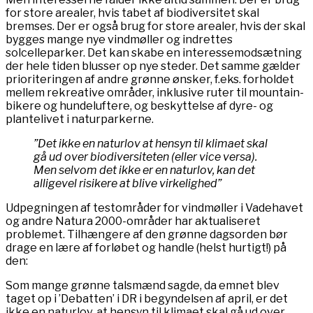
for store arealer, hvis tabet af biodiversitet skal
bremses. Der er også brug for store arealer, hvis der skal
bygges mange nye vindmøller og indrettes
solcelleparker. Det kan skabe en interessemodsætning
der hele tiden blusser op nye steder. Det samme gælder
prioriteringen af andre grønne ønsker, f.eks. forholdet
mellem rekreative områder, inklusive ruter til mountain-
bikere og hundeluftere, og beskyttelse af dyre- og
plantelivet i naturparkerne.
”Det ikke en naturlov at hensyn til klimaet skal
gå ud over biodiversiteten (eller vice versa).
Men selvom det ikke er en naturlov, kan det
alligevel risikere at blive virkelighed”
Udpegningen af testområder for vindmøller i Vadehavet
og andre Natura 2000-områder har aktualiseret
problemet. Tilhængere af den grønne dagsorden bør
drage en lære af forløbet og handle (helst hurtigt!) på
den:
Som mange grønne talsmænd sagde, da emnet blev
taget op i ’Debatten’ i DR i begyndelsen af april, er det
ikke en naturlov, at hensyn til klimaet skal gå ud over