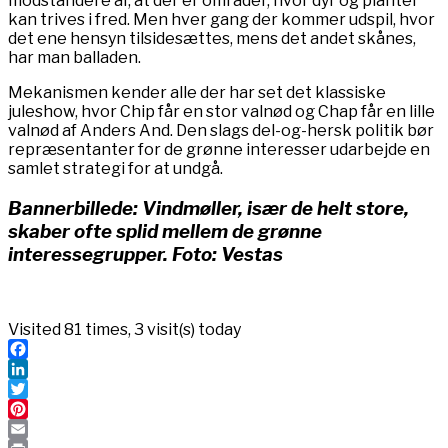
modstandere af, at der er områder, hvor dyr og planter
kan trives i fred. Men hver gang der kommer udspil, hvor
det ene hensyn tilsidesættes, mens det andet skånes,
har man balladen.
Mekanismen kender alle der har set det klassiske
juleshow, hvor Chip får en stor valnød og Chap får en lille
valnød af Anders And. Den slags del-og-hersk politik bør
repræsentanter for de grønne interesser udarbejde en
samlet strategi for at undgå.
Bannerbillede: Vindmøller, især de helt store,
skaber ofte splid mellem de grønne
interessegrupper. Foto: Vestas
Visited 81 times, 3 visit(s) today
Facebook
LinkedIn
Twitter
Pinterest