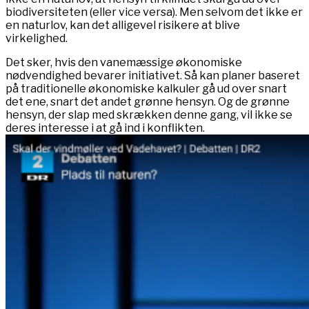
biodiversiteten (eller vice versa). Men selvom det ikke er
en naturlov, kan det alligevel risikere at blive
virkelighed.
Det sker, hvis den vanemæssige økonomiske
nødvendighed bevarer initiativet. Så kan planer baseret
på traditionelle økonomiske kalkuler gå ud over snart
det ene, snart det andet grønne hensyn. Og de grønne
hensyn, der slap med skrækken denne gang, vil ikke se
deres interesse i at gå ind i konflikten.