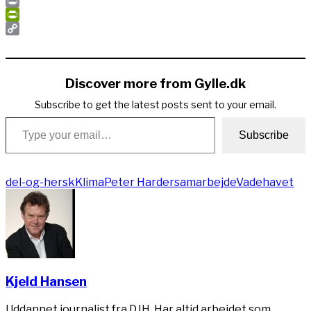
Email
Print
PrintFriendly
Copy
Link
Discover more from Gylle.dk
Subscribe to get the latest posts sent to your email.
Type your email…
Subscribe
del-og-hersk
Klima
Peter Harder
samarbejde
Vadehavet
Kjeld Hansen
Uddannet journalist fra DJH. Har altid arbejdet som