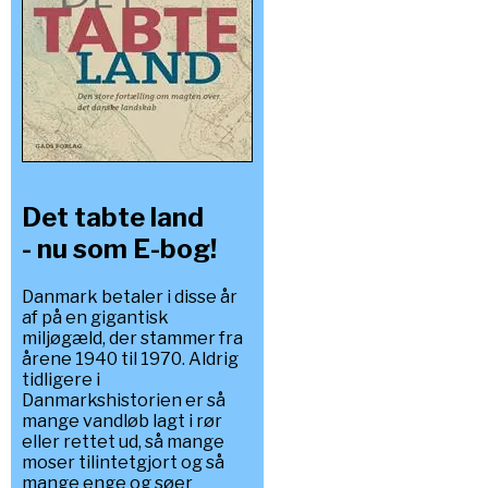
Det tabte land
- nu som E-bog!
Danmark betaler i disse år
af på en gigantisk
miljøgæld, der stammer fra
årene 1940 til 1970. Aldrig
tidligere i
Danmarkshistorien er så
mange vandløb lagt i rør
eller rettet ud, så mange
moser tilintetgjort og så
mange enge og søer