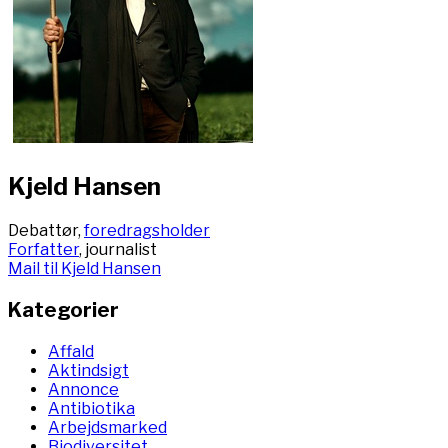
Kjeld Hansen
Debattør,
foredragsholder
Forfatter
, journalist
Mail til Kjeld Hansen
Kategorier
Affald
Aktindsigt
Annonce
Antibiotika
Arbejdsmarked
Biodiversitet