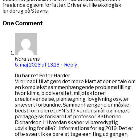
freelance og som forfatter. Driver et lille økologisk
landbrug på Stevns.
One Comment
Nora Tams
6. maj 2023 at 13:13
·
Reply
Du har ret Peter Harder
Vi er nødt til at gøre det mere klart at der er tale om
en komplekst sammenhængende problemstilling,
hvor klima, biodiversitet, miljøfaktorer,
arealanvendelse, planlægning, lovgivning osv. ,er
snævert forbundne. Sammenhængene er måske
bedst formuleret i FN´s 17 verdensmål, og meget
pædagogisk forklaret af professor Katherine
Richardson i “Hvordan skaber vi bæredygtig
udvikling for alle?” Informations forlag 2019. Det er
ofte svært ikke bare at tage een ting ad gangen,