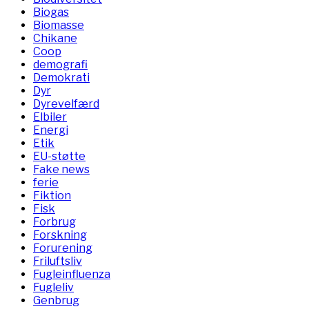
Biogas
Biomasse
Chikane
Coop
demografi
Demokrati
Dyr
Dyrevelfærd
Elbiler
Energi
Etik
EU-støtte
Fake news
ferie
Fiktion
Fisk
Forbrug
Forskning
Forurening
Friluftsliv
Fugleinfluenza
Fugleliv
Genbrug