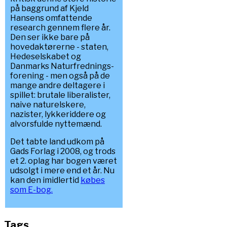
på baggrund af Kjeld
Hansens omfattende
research gennem flere år.
Den ser ikke bare på
hovedaktørerne - staten,
Hedeselskabet og
Danmarks Naturfrednings-
forening - men også på de
mange andre deltagere i
spillet: brutale liberalister,
naive naturelskere,
nazister, lykkeriddere og
alvorsfulde nyttemænd.
Det tabte land udkom på
Gads Forlag i 2008, og trods
et 2. oplag har bogen været
udsolgt i mere end et år. Nu
kan den imidlertid
købes
som E-bog.
Tags