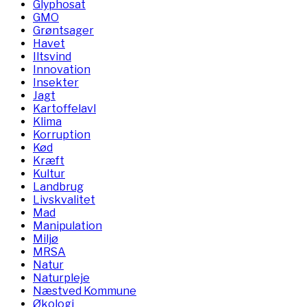
Glyphosat
GMO
Grøntsager
Havet
Iltsvind
Innovation
Insekter
Jagt
Kartoffelavl
Klima
Korruption
Kød
Kræft
Kultur
Landbrug
Livskvalitet
Mad
Manipulation
Miljø
MRSA
Natur
Naturpleje
Næstved Kommune
Økologi