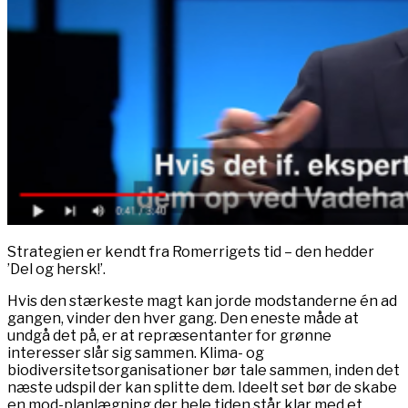
Strategien er kendt fra Romerrigets tid – den hedder
’Del og hersk!’.
Hvis den stærkeste magt kan jorde modstanderne én ad
gangen, vinder den hver gang. Den eneste måde at
undgå det på, er at repræsentanter for grønne
interesser slår sig sammen. Klima- og
biodiversitetsorganisationer bør tale sammen, inden det
næste udspil der kan splitte dem. Ideelt set bør de skabe
en mod-planlægning der hele tiden står klar med et