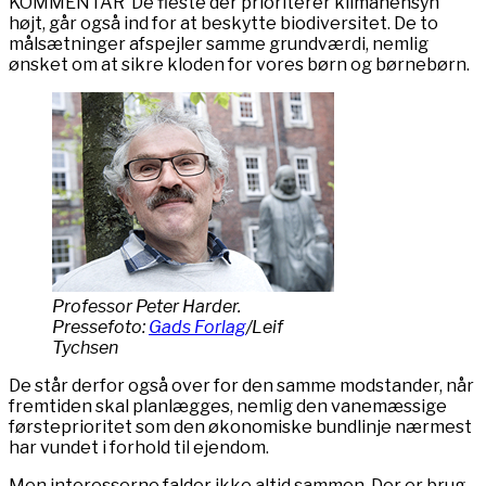
KOMMENTAR De fleste der prioriterer klimahensyn
højt, går også ind for at beskytte biodiversitet. De to
målsætninger afspejler samme grundværdi, nemlig
ønsket om at sikre kloden for vores børn og børnebørn.
Professor Peter Harder.
Pressefoto:
Gads Forlag
/Leif
Tychsen
De står derfor også over for den samme modstander, når
fremtiden skal planlægges, nemlig den vanemæssige
førsteprioritet som den økonomiske bundlinje nærmest
har vundet i forhold til ejendom.
Men interesserne falder ikke altid sammen. Der er brug