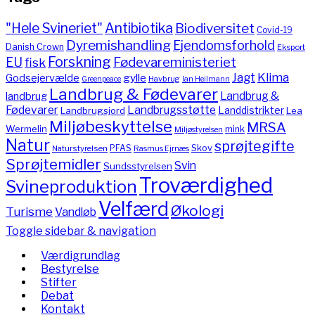
"Hele Svineriet"
Antibiotika
Biodiversitet
Covid-19
Dyremishandling
Ejendomsforhold
Danish Crown
Eksport
Forskning
Fødevareministeriet
EU
fisk
Jagt
Klima
gylle
Godsejervælde
Havbrug
Greenpeace
Ian Heilmann
Landbrug & Fødevarer
Landbrug &
landbrug
Fødevarer
Landbrugsstøtte
Landdistrikter
Landbrugsjord
Lea
Miljøbeskyttelse
MRSA
Wermelin
mink
Miljøstyrelsen
Natur
sprøjtegifte
PFAS
Skov
Naturstyrelsen
Rasmus Ejrnæs
Sprøjtemidler
Svin
Sundsstyrelsen
Troværdighed
Svineproduktion
Velfærd
Økologi
Turisme
Vandløb
Toggle sidebar & navigation
Værdigrundlag
Bestyrelse
Stifter
Debat
Kontakt