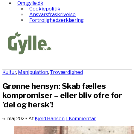
Om gylle.dk
Cookiepolitik
Ansvarsfraskrivelse
Fortrolighedserklæring
Kultur
,
Manipulation
,
Troværdighed
Grønne hensyn: Skab fælles
kompromiser – eller bliv ofre for
’del og hersk’!
6. maj 2023
Af
Kjeld Hansen
1 Kommentar