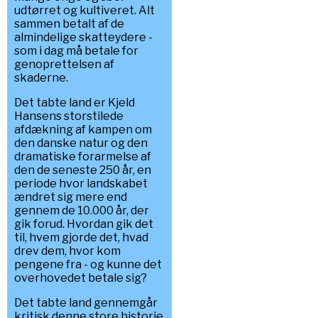
udtørret og kultiveret. Alt
sammen betalt af de
almindelige skatteydere -
som i dag må betale for
genoprettelsen af
skaderne.
Det tabte land er Kjeld
Hansens storstilede
afdækning af kampen om
den danske natur og den
dramatiske forarmelse af
den de seneste 250 år, en
periode hvor landskabet
ændret sig mere end
gennem de 10.000 år, der
gik forud. Hvordan gik det
til, hvem gjorde det, hvad
drev dem, hvor kom
pengene fra - og kunne det
overhovedet betale sig?
Det tabte land gennemgår
kritisk denne store historie