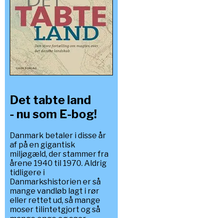
Det tabte land
- nu som E-bog!
Danmark betaler i disse år
af på en gigantisk
miljøgæld, der stammer fra
årene 1940 til 1970. Aldrig
tidligere i
Danmarkshistorien er så
mange vandløb lagt i rør
eller rettet ud, så mange
moser tilintetgjort og så