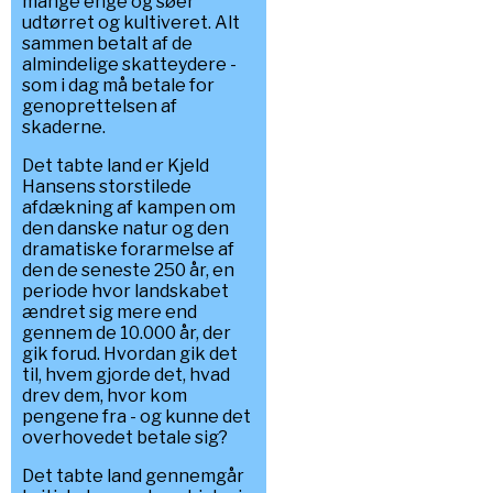
mange enge og søer
udtørret og kultiveret. Alt
sammen betalt af de
almindelige skatteydere -
som i dag må betale for
genoprettelsen af
skaderne.
Det tabte land er Kjeld
Hansens storstilede
afdækning af kampen om
den danske natur og den
dramatiske forarmelse af
den de seneste 250 år, en
periode hvor landskabet
ændret sig mere end
gennem de 10.000 år, der
gik forud. Hvordan gik det
til, hvem gjorde det, hvad
drev dem, hvor kom
pengene fra - og kunne det
overhovedet betale sig?
Det tabte land gennemgår