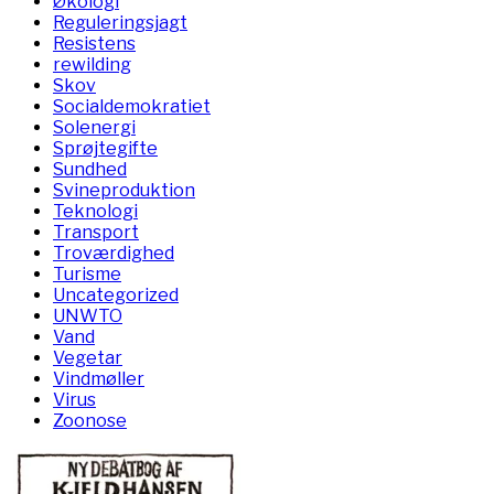
Økologi
Reguleringsjagt
Resistens
rewilding
Skov
Socialdemokratiet
Solenergi
Sprøjtegifte
Sundhed
Svineproduktion
Teknologi
Transport
Troværdighed
Turisme
Uncategorized
UNWTO
Vand
Vegetar
Vindmøller
Virus
Zoonose