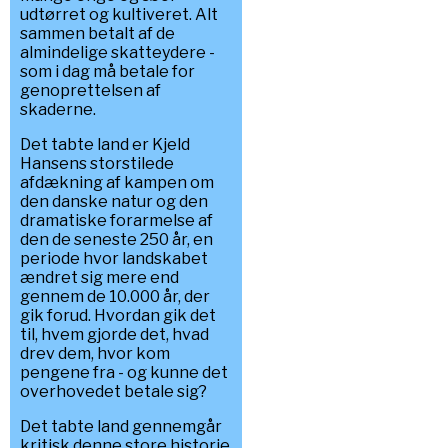
udtørret og kultiveret. Alt
sammen betalt af de
almindelige skatteydere -
som i dag må betale for
genoprettelsen af
skaderne.
Det tabte land er Kjeld
Hansens storstilede
afdækning af kampen om
den danske natur og den
dramatiske forarmelse af
den de seneste 250 år, en
periode hvor landskabet
ændret sig mere end
gennem de 10.000 år, der
gik forud. Hvordan gik det
til, hvem gjorde det, hvad
drev dem, hvor kom
pengene fra - og kunne det
overhovedet betale sig?
Det tabte land gennemgår
kritisk denne store historie