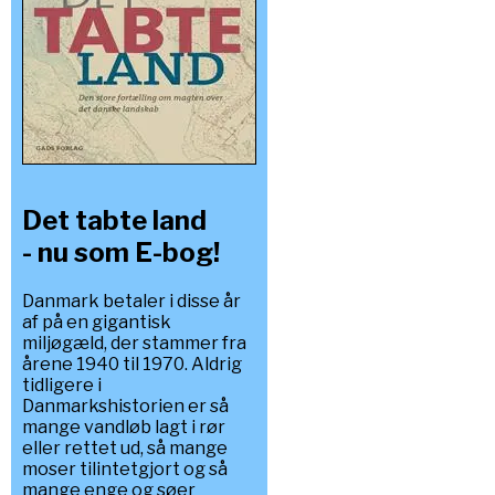
Det tabte land
- nu som E-bog!
Danmark betaler i disse år
af på en gigantisk
miljøgæld, der stammer fra
årene 1940 til 1970. Aldrig
tidligere i
Danmarkshistorien er så
mange vandløb lagt i rør
eller rettet ud, så mange
moser tilintetgjort og så
mange enge og søer