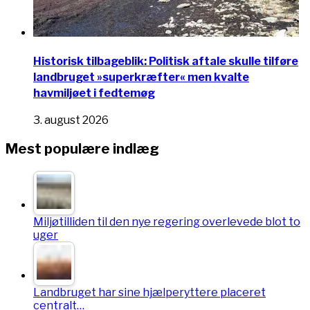
Historisk tilbageblik: Politisk aftale skulle tilføre
landbruget »superkræfter« men kvalte
havmiljøet i fedtemøg
3. august 2026
Mest populære indlæg
Miljøtilliden til den nye regering overlevede blot to
uger
Landbruget har sine hjælperyttere placeret
centralt…