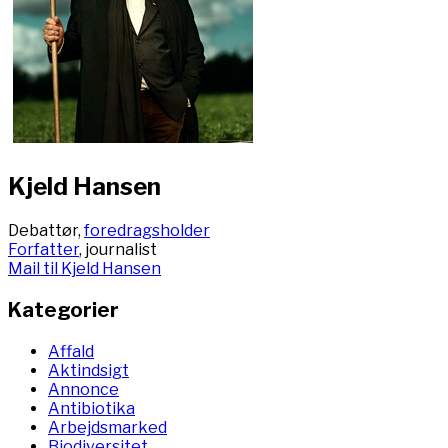
Kjeld Hansen
Debattør,
foredragsholder
Forfatter
, journalist
Mail til Kjeld Hansen
Kategorier
Affald
Aktindsigt
Annonce
Antibiotika
Arbejdsmarked
Biodiversitet