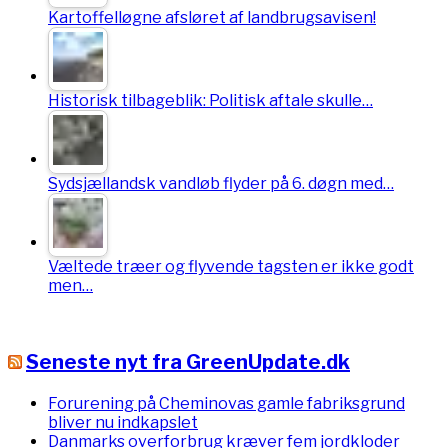
Kartoffelløgne afsløret af landbrugsavisen!
Historisk tilbageblik: Politisk aftale skulle…
Sydsjællandsk vandløb flyder på 6. døgn med…
Væltede træer og flyvende tagsten er ikke godt
men…
Seneste nyt fra GreenUpdate.dk
Forurening på Cheminovas gamle fabriksgrund
bliver nu indkapslet
Danmarks overforbrug kræver fem jordkloder