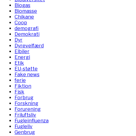
Biogas
Biomasse
Chikane
Coop
demografi
Demokrati
Dyr
Dyrevelfærd
Elbiler
Energi
Etik
EU-støtte
Fake news
ferie
Fiktion
Fisk
Forbrug
Forskning
Forurening
Friluftsliv
Fugleinfluenza
Fugleliv
Genbrug