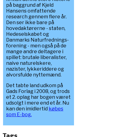
på baggrund af Kjeld
Hansens omfattende
research gennem flere år.
Den ser ikke bare på
hovedaktørerne - staten,
Hedeselskabet og
Danmarks Naturfrednings-
forening - men også på de
mange andre deltagere i
spillet: brutale liberalister,
naive naturelskere,
nazister, lykkeriddere og
alvorsfulde nyttemænd.
Det tabte land udkom på
Gads Forlag i 2008, og trods
et 2. oplag har bogen været
udsolgt i mere end et år. Nu
kan den imidlertid
købes
som E-bog.
Tags