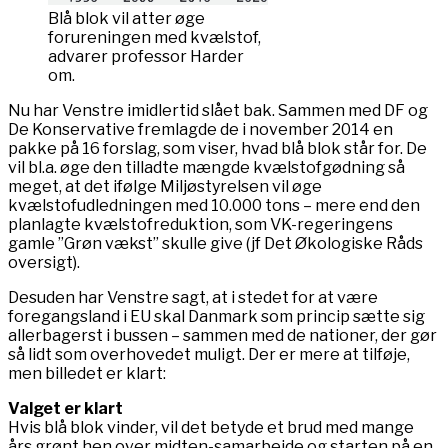
Blå blok vil atter øge
forureningen med kvælstof,
advarer professor Harder
om.
Nu har Venstre imidlertid slået bak. Sammen med DF og
De Konservative fremlagde de i november 2014 en
pakke på 16 forslag, som viser, hvad blå blok står for. De
vil bl.a. øge den tilladte mængde kvælstofgødning så
meget, at det ifølge Miljøstyrelsen vil øge
kvælstofudledningen med 10.000 tons – mere end den
planlagte kvælstofreduktion, som VK-regeringens
gamle ”Grøn vækst” skulle give (jf Det Økologiske Råds
oversigt).
Desuden har Venstre sagt, at i stedet for at være
foregangsland i EU skal Danmark som princip sætte sig
allerbagerst i bussen – sammen med de nationer, der gør
så lidt som overhovedet muligt. Der er mere at tilføje,
men billedet er klart:
Valget er klart
Hvis blå blok vinder, vil det betyde et brud med mange
års grønt hen over midten-samarbejde og starten på en