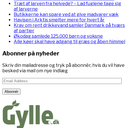
Træt af larven fra helvede? – Lad fuglene tage sig
af larverne
Butikkerne kan spare ved at give madvarer væk
Havisen i Arktis smelter mere for hvert år
Krav om rent drikkevand samler Danmark på tværs
af partier
Økodag samlede 125.000 børn og voksne
Alle køer skal have adgang til græs og åben himmel
Abonner på nyheder
Skriv din mailadresse og tryk på abonnér, hvis du vil have
besked via mail om nye indlæg
Email
Address
Abonnér