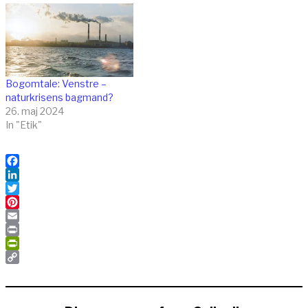
Bogomtale: Venstre –
naturkrisens bagmand?
26. maj 2024
In "Etik"
Facebook
LinkedIn
Twitter
Pinterest
Email
Print
PrintFriendly
Copy
Link