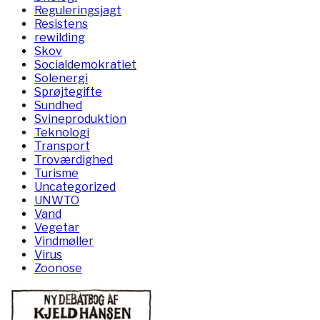
Reguleringsjagt
Resistens
rewilding
Skov
Socialdemokratiet
Solenergi
Sprøjtegifte
Sundhed
Svineproduktion
Teknologi
Transport
Troværdighed
Turisme
Uncategorized
UNWTO
Vand
Vegetar
Vindmøller
Virus
Zoonose