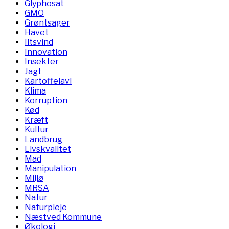
Glyphosat
GMO
Grøntsager
Havet
Iltsvind
Innovation
Insekter
Jagt
Kartoffelavl
Klima
Korruption
Kød
Kræft
Kultur
Landbrug
Livskvalitet
Mad
Manipulation
Miljø
MRSA
Natur
Naturpleje
Næstved Kommune
Økologi