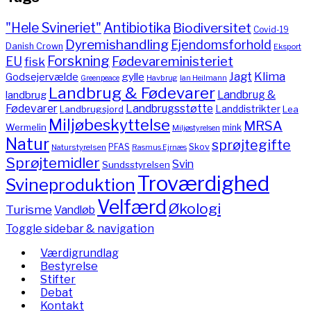
"Hele Svineriet"
Antibiotika
Biodiversitet
Covid-19
Dyremishandling
Ejendomsforhold
Danish Crown
Eksport
Forskning
Fødevareministeriet
EU
fisk
Jagt
Klima
gylle
Godsejervælde
Havbrug
Greenpeace
Ian Heilmann
Landbrug & Fødevarer
Landbrug &
landbrug
Fødevarer
Landbrugsstøtte
Landdistrikter
Landbrugsjord
Lea
Miljøbeskyttelse
MRSA
Wermelin
mink
Miljøstyrelsen
Natur
sprøjtegifte
PFAS
Skov
Naturstyrelsen
Rasmus Ejrnæs
Sprøjtemidler
Svin
Sundsstyrelsen
Troværdighed
Svineproduktion
Velfærd
Økologi
Turisme
Vandløb
Toggle sidebar & navigation
Værdigrundlag
Bestyrelse
Stifter
Debat
Kontakt