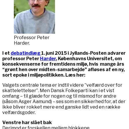
Professor Peter
Harder.
I et
debatindlæg
1. juni 2015 i Jyllands-Posten advarer
professor Peter
Harder
, Københavns Universitet, om
konsekvenserne for fremtidens miljø, hvis mange års
“grønt hen over midten-samarbejde” afløses af en ny,
sort epoke i miljøpolitikken. Læs her:
Valgets centrale tema er indtil videre ”velfærd over for
skattelettelser”. Men Dansk Folkeparti kan i et vist
omfang – til glæde for nogen og til mismod for andre
(såsom Asger Aamund) – ses som en sikkerhed for, at der
ikke bliver rokket mere end ganske lidt ved en række
velfærdsgoder.
Venstre har slået bak
Derimod er forskellen mellem blokkene