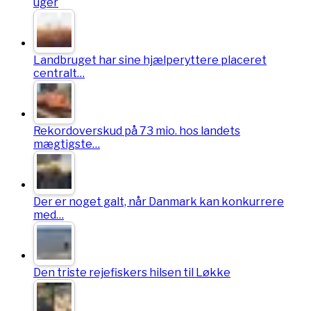
uger
Landbruget har sine hjælperyttere placeret
centralt…
Rekordoverskud på 73 mio. hos landets
mægtigste…
Der er noget galt, når Danmark kan konkurrere
med…
Den triste rejefiskers hilsen til Løkke