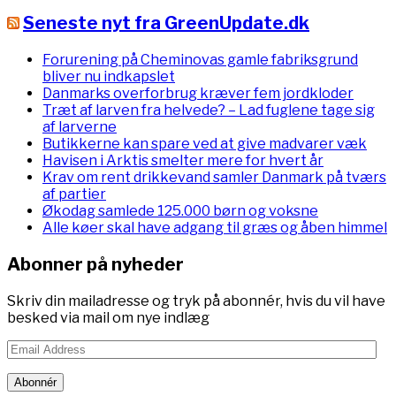
Seneste nyt fra GreenUpdate.dk
Forurening på Cheminovas gamle fabriksgrund
bliver nu indkapslet
Danmarks overforbrug kræver fem jordkloder
Træt af larven fra helvede? – Lad fuglene tage sig
af larverne
Butikkerne kan spare ved at give madvarer væk
Havisen i Arktis smelter mere for hvert år
Krav om rent drikkevand samler Danmark på tværs
af partier
Økodag samlede 125.000 børn og voksne
Alle køer skal have adgang til græs og åben himmel
Abonner på nyheder
Skriv din mailadresse og tryk på abonnér, hvis du vil have
besked via mail om nye indlæg
Email
Address
Abonnér