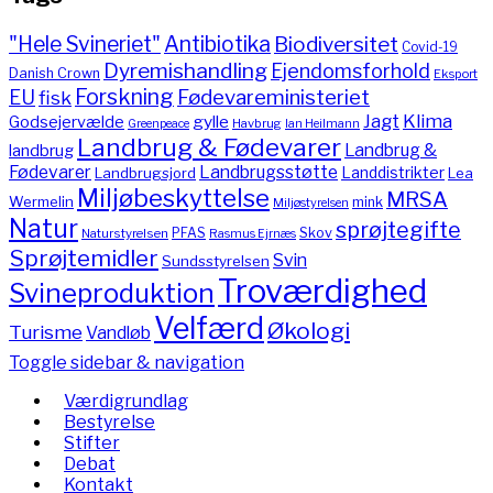
"Hele Svineriet"
Antibiotika
Biodiversitet
Covid-19
Dyremishandling
Ejendomsforhold
Danish Crown
Eksport
Forskning
Fødevareministeriet
EU
fisk
Jagt
Klima
gylle
Godsejervælde
Havbrug
Greenpeace
Ian Heilmann
Landbrug & Fødevarer
Landbrug &
landbrug
Fødevarer
Landbrugsstøtte
Landdistrikter
Landbrugsjord
Lea
Miljøbeskyttelse
MRSA
Wermelin
mink
Miljøstyrelsen
Natur
sprøjtegifte
PFAS
Skov
Naturstyrelsen
Rasmus Ejrnæs
Sprøjtemidler
Svin
Sundsstyrelsen
Troværdighed
Svineproduktion
Velfærd
Økologi
Turisme
Vandløb
Toggle sidebar & navigation
Værdigrundlag
Bestyrelse
Stifter
Debat
Kontakt