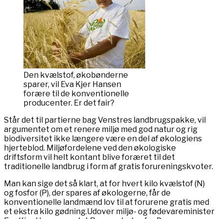
Den kvælstof, økobønderne
sparer, vil Eva Kjer Hansen
forære til de konventionelle
producenter. Er det fair?
Står det til partierne bag Venstres landbrugspakke, vil
argumentet om et renere miljø med god natur og rig
biodiversitet ikke længere være en del af økologiens
hjerteblod. Miljøfordelene ved den økologiske
driftsform vil helt kontant blive foræret til det
traditionelle landbrug i form af gratis forureningskvoter.
Man kan sige det så klart, at for hvert kilo kvælstof (N)
og fosfor (P), der spares af økologerne, får de
konventionelle landmænd lov til at forurene gratis med
et ekstra kilo gødning.Udover miljø- og fødevareminister