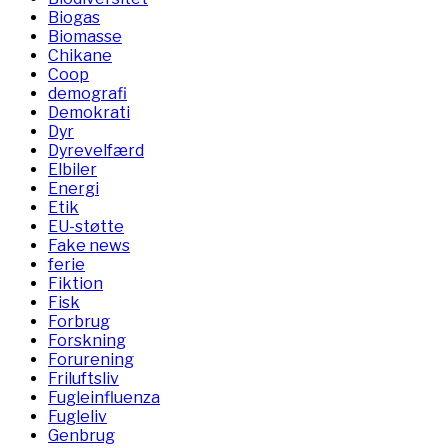
Biogas
Biomasse
Chikane
Coop
demografi
Demokrati
Dyr
Dyrevelfærd
Elbiler
Energi
Etik
EU-støtte
Fake news
ferie
Fiktion
Fisk
Forbrug
Forskning
Forurening
Friluftsliv
Fugleinfluenza
Fugleliv
Genbrug