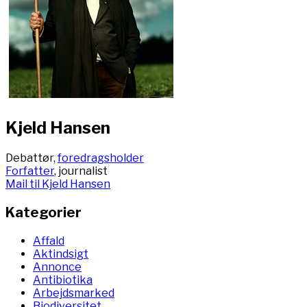
Kjeld Hansen
Debattør,
foredragsholder
Forfatter
, journalist
Mail til Kjeld Hansen
Kategorier
Affald
Aktindsigt
Annonce
Antibiotika
Arbejdsmarked
Biodiversitet