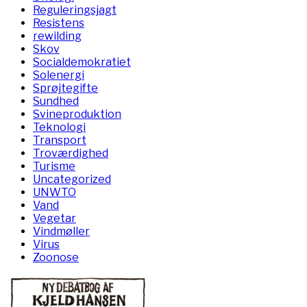
Reguleringsjagt
Resistens
rewilding
Skov
Socialdemokratiet
Solenergi
Sprøjtegifte
Sundhed
Svineproduktion
Teknologi
Transport
Troværdighed
Turisme
Uncategorized
UNWTO
Vand
Vegetar
Vindmøller
Virus
Zoonose