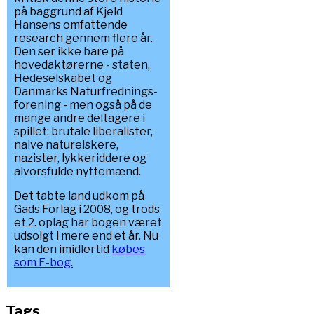
på baggrund af Kjeld
Hansens omfattende
research gennem flere år.
Den ser ikke bare på
hovedaktørerne - staten,
Hedeselskabet og
Danmarks Naturfrednings-
forening - men også på de
mange andre deltagere i
spillet: brutale liberalister,
naive naturelskere,
nazister, lykkeriddere og
alvorsfulde nyttemænd.
Det tabte land udkom på
Gads Forlag i 2008, og trods
et 2. oplag har bogen været
udsolgt i mere end et år. Nu
kan den imidlertid
købes
som E-bog.
Tags