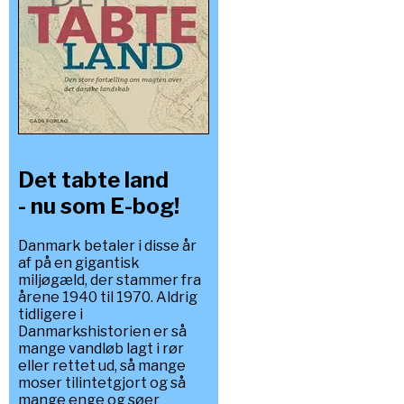
Det tabte land
- nu som E-bog!
Danmark betaler i disse år
af på en gigantisk
miljøgæld, der stammer fra
årene 1940 til 1970. Aldrig
tidligere i
Danmarkshistorien er så
mange vandløb lagt i rør
eller rettet ud, så mange
moser tilintetgjort og så
mange enge og søer