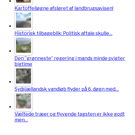
Kartoffelløgne afsløret af landbrugsavisen!
Historisk tilbageblik: Politisk aftale skulle…
Den ”grønneste” regering i mands minde svigter
bigtime
Sydsjællandsk vandløb flyder på 6. døgn med…
Væltede træer og flyvende tagsten er ikke godt
men…