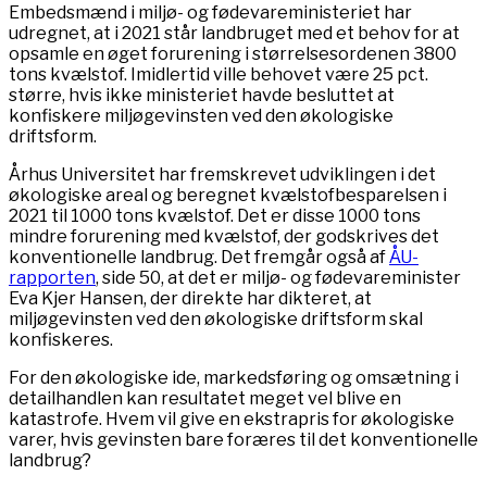
Embedsmænd i miljø- og fødevareministeriet har
udregnet, at i 2021 står landbruget med et behov for at
opsamle en øget forurening i størrelsesordenen 3800
tons kvælstof. Imidlertid ville behovet være 25 pct.
større, hvis ikke ministeriet havde besluttet at
konfiskere miljøgevinsten ved den økologiske
driftsform.
Århus Universitet har fremskrevet udviklingen i det
økologiske areal og beregnet kvælstofbesparelsen i
2021 til 1000 tons kvælstof. Det er disse 1000 tons
mindre forurening med kvælstof, der godskrives det
konventionelle landbrug. Det fremgår også af
ÅU-
rapporten
, side 50, at det er miljø- og fødevareminister
Eva Kjer Hansen, der direkte har dikteret, at
miljøgevinsten ved den økologiske driftsform skal
konfiskeres.
For den økologiske ide, markedsføring og omsætning i
detailhandlen kan resultatet meget vel blive en
katastrofe. Hvem vil give en ekstrapris for økologiske
varer, hvis gevinsten bare foræres til det konventionelle
landbrug?