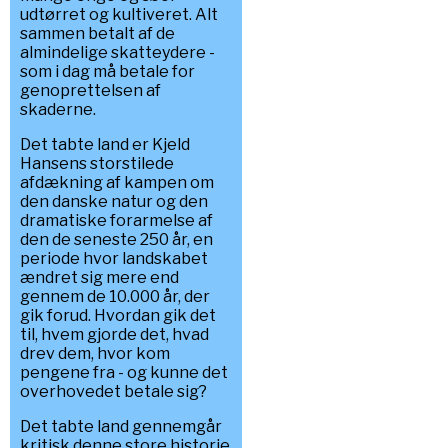
udtørret og kultiveret. Alt
sammen betalt af de
almindelige skatteydere -
som i dag må betale for
genoprettelsen af
skaderne.
Det tabte land er Kjeld
Hansens storstilede
afdækning af kampen om
den danske natur og den
dramatiske forarmelse af
den de seneste 250 år, en
periode hvor landskabet
ændret sig mere end
gennem de 10.000 år, der
gik forud. Hvordan gik det
til, hvem gjorde det, hvad
drev dem, hvor kom
pengene fra - og kunne det
overhovedet betale sig?
Det tabte land gennemgår
kritisk denne store historie