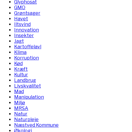
Glyphosat
GMO
Grøntsager
Havet
Iltsvind
Innovation
Insekter
Jagt
Kartoffelavl
Klima
Korruption
Kød
Kræft
Kultur
Landbrug
Livskvalitet
Mad
Manipulation
Miljø
MRSA
Natur
Naturpleje
Næstved Kommune
Økologi