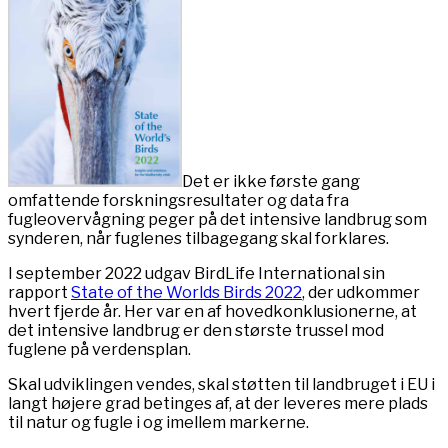
Det er ikke første gang
omfattende forskningsresultater og data fra
fugleovervågning peger på det intensive landbrug som
synderen, når fuglenes tilbagegang skal forklares.
I september 2022 udgav BirdLife International sin
rapport
State of the Worlds Birds 2022
, der udkommer
hvert fjerde år. Her var en af hovedkonklusionerne, at
det intensive landbrug er den største trussel mod
fuglene på verdensplan.
Skal udviklingen vendes, skal støtten til landbruget i EU i
langt højere grad betinges af, at der leveres mere plads
til natur og fugle i og imellem markerne.