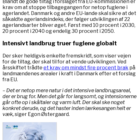
Blandt de gode tiltag i forslaget fra EU-kommissionen er
krav om at stoppe tilbagegangen for netop fuglene i
agerlandet. Danmark og andre EU-lande skal sikre at det
såkaldte agerlandsindeks, der følger udviklingen af 22
agerlandsarter bliver øget. Først med 10 procent i 2030,
20 procent i 2040 og endelig 30 procent i 2050.
Intensivt landbrug truer fuglene globalt
Der sker heldigvis enkelte fremskridt, som viser vejen
for de tiltag, der skal til for at vende udviklingen. Ved
årsskiftet trådte
et krav om mindst fire procent brak
på
landmændenes arealer i kraft i Danmark efter et forslag
fra EU.
– Det er netop mere natur i det intensive landbrugsareal,
der er brug for. Men det går for langsomt, og intensionerne
går ofte op i skåltaler og varm luft. Der skal ske noget
konkret derude, og det haster inden lærkesangen helt er
væk,
siger Egon Østergaard.