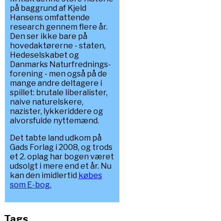
på baggrund af Kjeld
Hansens omfattende
research gennem flere år.
Den ser ikke bare på
hovedaktørerne - staten,
Hedeselskabet og
Danmarks Naturfrednings-
forening - men også på de
mange andre deltagere i
spillet: brutale liberalister,
naive naturelskere,
nazister, lykkeriddere og
alvorsfulde nyttemænd.
Det tabte land udkom på
Gads Forlag i 2008, og trods
et 2. oplag har bogen været
udsolgt i mere end et år. Nu
kan den imidlertid
købes
som E-bog.
Tags