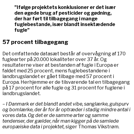
”Ifølge projektets konklusioner er det især
den øgede brug af pesticider og gødning,
der har ført til tilbagegang i mange
fuglebestande, især blandt insektædende
fugle”
57 procent tilbagegang
Det omfattende datasæt består af overvågning af 170
fuglearter på 20.000 lokaliteter over 37 år. Og
resultaterne viser at bestanden af fugle i Europa er
faldet med 25 procent, mens fuglebestandene i
landbrugslandet er gået tilbage med 57 procent i
Europa. Herhjemme er de tilsvarende tal en tilbagegang
på 17 procent for alle fugle og 31 procent for fuglene i
landbrugslandet.
– I Danmark er det blandt andet vibe, sanglærke, gulspurv
og bomlærke, der år for år optræder i stadig mindre antal i
vores data. Og det er de samme arter og samme
tendenser, der gælder, når man kigger på de samlede
europæiske data i projektet,
siger Thomas Vikstrøm.