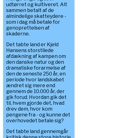
udtørret og kultiveret. Alt
sammen betalt af de
almindelige skatteydere -
som i dag må betale for
genoprettelsen af
skaderne.
Det tabte land er Kjeld
Hansens storstilede
afdækning af kampen om
den danske natur og den
dramatiske forarmelse af
den de seneste 250 år, en
periode hvor landskabet
ændret sig mere end
gennem de 10.000 år, der
gik forud. Hvordan gik det
til, hvem gjorde det, hvad
drev dem, hvor kom
pengene fra - og kunne det
overhovedet betale sig?
Det tabte land gennemgår
kritisk denne store historie