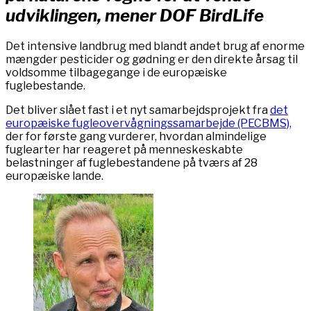
udviklingen, mener DOF BirdLife
Det intensive landbrug med blandt andet brug af enorme
mængder pesticider og gødning er den direkte årsag til
voldsomme tilbagegange i de europæiske
fuglebestande.
Det bliver slået fast i et nyt samarbejdsprojekt fra
det
europæiske fugleovervågningssamarbejde (PECBMS),
der for første gang vurderer, hvordan almindelige
fuglearter har reageret på menneskeskabte
belastninger af fuglebestandene på tværs af 28
europæiske lande.