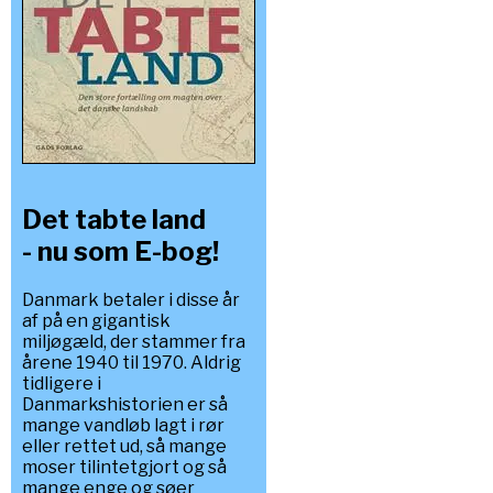
Det tabte land
- nu som E-bog!
Danmark betaler i disse år
af på en gigantisk
miljøgæld, der stammer fra
årene 1940 til 1970. Aldrig
tidligere i
Danmarkshistorien er så
mange vandløb lagt i rør
eller rettet ud, så mange
moser tilintetgjort og så
mange enge og søer