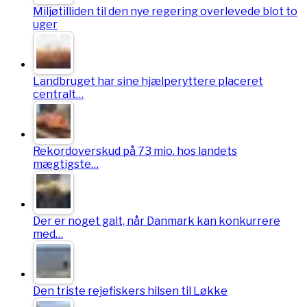
Miljøtilliden til den nye regering overlevede blot to
uger
Landbruget har sine hjælperyttere placeret
centralt…
Rekordoverskud på 73 mio. hos landets
mægtigste…
Der er noget galt, når Danmark kan konkurrere
med…
Den triste rejefiskers hilsen til Løkke