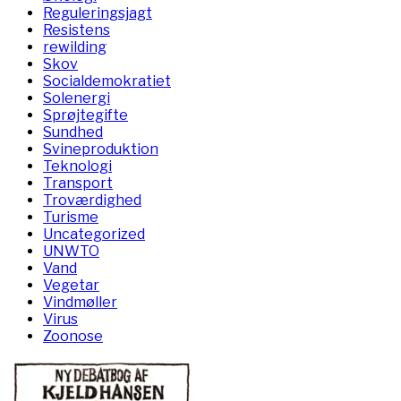
Reguleringsjagt
Resistens
rewilding
Skov
Socialdemokratiet
Solenergi
Sprøjtegifte
Sundhed
Svineproduktion
Teknologi
Transport
Troværdighed
Turisme
Uncategorized
UNWTO
Vand
Vegetar
Vindmøller
Virus
Zoonose