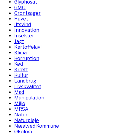
Glyphosat
GMO
Grøntsager
Havet
Iltsvind
Innovation
Insekter
Jagt
Kartoffelavl
Klima
Korruption
Kød
Kræft
Kultur
Landbrug
Livskvalitet
Mad
Manipulation
Miljø
MRSA
Natur
Naturpleje
Næstved Kommune
Økologi