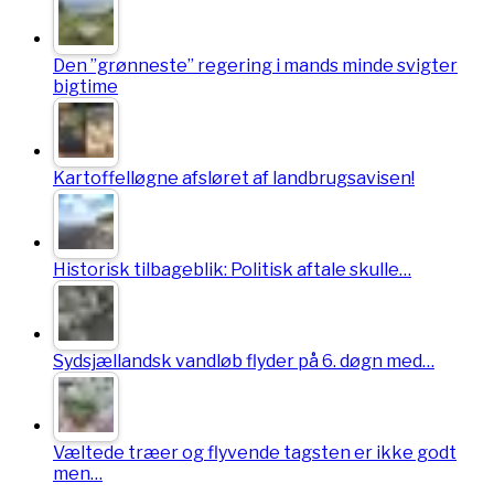
Den ”grønneste” regering i mands minde svigter
bigtime
Kartoffelløgne afsløret af landbrugsavisen!
Historisk tilbageblik: Politisk aftale skulle…
Sydsjællandsk vandløb flyder på 6. døgn med…
Væltede træer og flyvende tagsten er ikke godt
men…