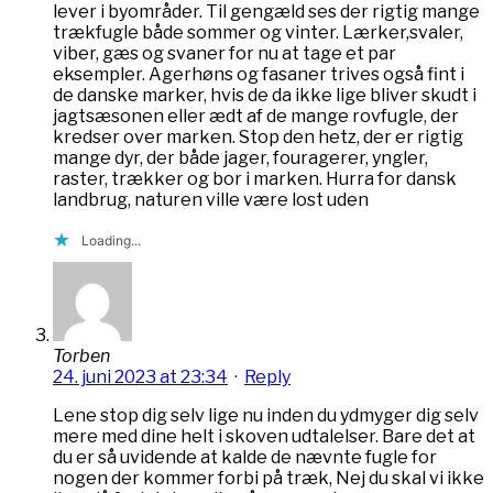
lever i byområder. Til gengæld ses der rigtig mange
trækfugle både sommer og vinter. Lærker,svaler,
viber, gæs og svaner for nu at tage et par
eksempler. Agerhøns og fasaner trives også fint i
de danske marker, hvis de da ikke lige bliver skudt i
jagtsæsonen eller ædt af de mange rovfugle, der
kredser over marken. Stop den hetz, der er rigtig
mange dyr, der både jager, fouragerer, yngler,
raster, trækker og bor i marken. Hurra for dansk
landbrug, naturen ville være lost uden
Loading...
Torben
24. juni 2023 at 23:34
·
Reply
Lene stop dig selv lige nu inden du ydmyger dig selv
mere med dine helt i skoven udtalelser. Bare det at
du er så uvidende at kalde de nævnte fugle for
nogen der kommer forbi på træk, Nej du skal vi ikke