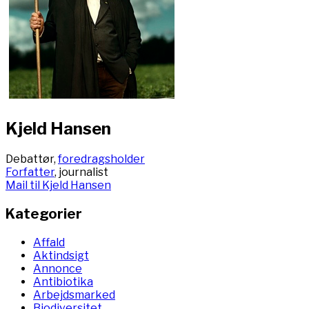
Kjeld Hansen
Debattør,
foredragsholder
Forfatter
, journalist
Mail til Kjeld Hansen
Kategorier
Affald
Aktindsigt
Annonce
Antibiotika
Arbejdsmarked
Biodiversitet