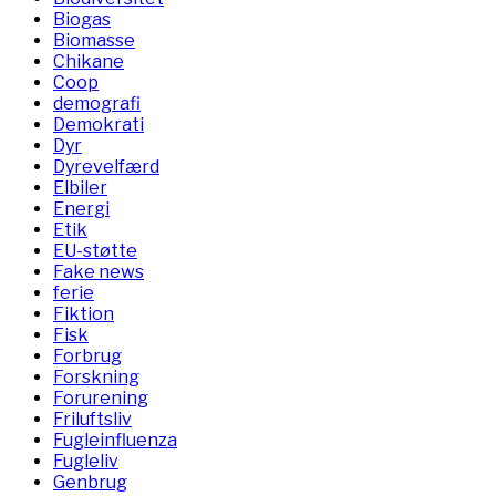
Biogas
Biomasse
Chikane
Coop
demografi
Demokrati
Dyr
Dyrevelfærd
Elbiler
Energi
Etik
EU-støtte
Fake news
ferie
Fiktion
Fisk
Forbrug
Forskning
Forurening
Friluftsliv
Fugleinfluenza
Fugleliv
Genbrug