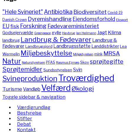
"Hele Svineriet"
Antibiotika
Biodiversitet
Covid-19
Dyremishandling
Ejendomsforhold
Danish Crown
Eksport
Forskning
Fødevareministeriet
EU
fisk
Jagt
Klima
gylle
Godsejervælde
Havbrug
Greenpeace
Ian Heilmann
Landbrug & Fødevarer
Landbrug &
landbrug
Fødevarer
Landbrugsstøtte
Landdistrikter
Landbrugsjord
Lea
Miljøbeskyttelse
MRSA
Wermelin
mink
Miljøstyrelsen
Natur
sprøjtegifte
PFAS
Skov
Naturstyrelsen
Rasmus Ejrnæs
Sprøjtemidler
Svin
Sundsstyrelsen
Troværdighed
Svineproduktion
Velfærd
Økologi
Turisme
Vandløb
Toggle sidebar & navigation
Værdigrundlag
Bestyrelse
Stifter
Debat
Kontakt