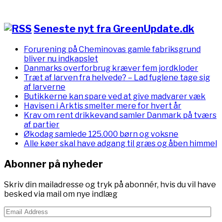
Seneste nyt fra GreenUpdate.dk
Forurening på Cheminovas gamle fabriksgrund
bliver nu indkapslet
Danmarks overforbrug kræver fem jordkloder
Træt af larven fra helvede? – Lad fuglene tage sig
af larverne
Butikkerne kan spare ved at give madvarer væk
Havisen i Arktis smelter mere for hvert år
Krav om rent drikkevand samler Danmark på tværs
af partier
Økodag samlede 125.000 børn og voksne
Alle køer skal have adgang til græs og åben himmel
Abonner på nyheder
Skriv din mailadresse og tryk på abonnér, hvis du vil have
besked via mail om nye indlæg
Email
Address