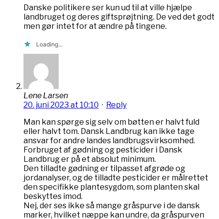
Danske politikere ser kun ud til at ville hjælpe
landbruget og deres giftsprøjtning. De ved det godt
men gør intet for at ændre på tingene.
Loading...
Lene Larsen
20. juni 2023 at 10:10
·
Reply
Man kan spørge sig selv om bøtten er halvt fuld
eller halvt tom. Dansk Landbrug kan ikke tage
ansvar for andre landes landbrugsvirksomhed.
Forbruget af gødning og pesticider i Dansk
Landbrug er på et absolut minimum.
Den tilladte gødning er tilpasset afgrøde og
jordanalyser, og de tilladte pesticider er målrettet
den specifikke plantesygdom, som planten skal
beskyttes imod.
Nej, der ses ikke så mange gråspurve i de dansk
marker, hvilket næppe kan undre, da gråspurven