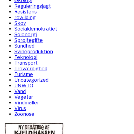
Økologi
Reguleringsjagt
Resistens
rewilding
Skov
Socialdemokratiet
Solenergi
Sprøjtegifte
Sundhed
Svineproduktion
Teknologi
Transport
Troværdighed
Turisme
Uncategorized
UNWTO
Vand
Vegetar
Vindmøller
Virus
Zoonose