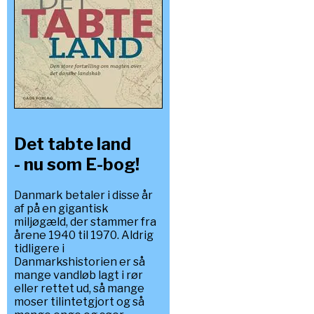
Det tabte land
- nu som E-bog!
Danmark betaler i disse år
af på en gigantisk
miljøgæld, der stammer fra
årene 1940 til 1970. Aldrig
tidligere i
Danmarkshistorien er så
mange vandløb lagt i rør
eller rettet ud, så mange
moser tilintetgjort og så