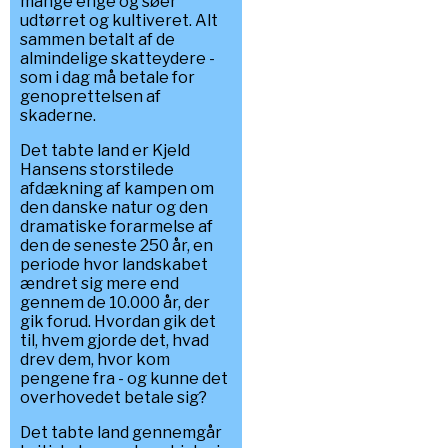
mange enge og søer
udtørret og kultiveret. Alt
sammen betalt af de
almindelige skatteydere -
som i dag må betale for
genoprettelsen af
skaderne.
Det tabte land er Kjeld
Hansens storstilede
afdækning af kampen om
den danske natur og den
dramatiske forarmelse af
den de seneste 250 år, en
periode hvor landskabet
ændret sig mere end
gennem de 10.000 år, der
gik forud. Hvordan gik det
til, hvem gjorde det, hvad
drev dem, hvor kom
pengene fra - og kunne det
overhovedet betale sig?
Det tabte land gennemgår