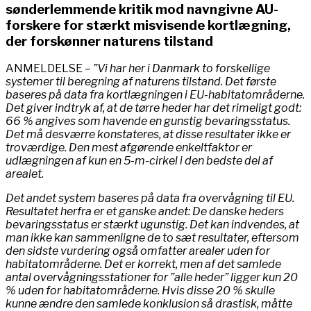
sønderlemmende kritik mod navngivne AU-
forskere for stærkt misvisende kortlægning,
der forskønner naturens tilstand
ANMELDELSE –
”Vi har her i Danmark to forskellige
systemer til beregning af naturens tilstand. Det første
baseres på data fra kortlægningen i EU-habitatområderne.
Det giver indtryk af, at de tørre heder har det rimeligt godt:
66 % angives som havende en gunstig bevaringsstatus.
Det må desværre konstateres, at disse resultater ikke er
troværdige. Den mest afgørende enkeltfaktor er
udlægningen af kun en 5-m-cirkel i den bedste del af
arealet.
Det andet system baseres på data fra overvågning til EU.
Resultatet herfra er et ganske andet: De danske heders
bevaringsstatus er stærkt ugunstig. Det kan indvendes, at
man ikke kan sammenligne de to sæt resultater, eftersom
den sidste vurdering også omfatter arealer uden for
habitatområderne. Det er korrekt, men af det samlede
antal overvågningsstationer for ”alle heder” ligger kun 20
% uden for habitatområderne. Hvis disse 20 % skulle
kunne ændre den samlede konklusion så drastisk, måtte