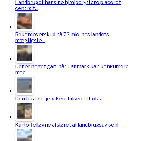
Landbruget har sine hjælperyttere placeret
centralt…
Rekordoverskud på 73 mio. hos landets
mægtigste…
Der er noget galt, når Danmark kan konkurrere
med…
Den triste rejefiskers hilsen til Løkke
Kartoffelløgne afsløret af landbrugsavisen!