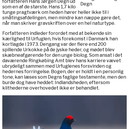
forfatteren Hans Jørgen Degn ud
Degn
som en af de største. Hans 1,7 kilo
tunge pragtværk om heden hører heller ikke til i
småtingsafdelingen, men mindre kan næppe gøre det,
når man skriver gravskriften over en hel naturtype.
Forfatteren indleder forordet med at bekende sin
kærlighed til Urfuglen, hvis forekomst i Danmark han
kortlagde i 1973. Dengang var der flere end 200
spillende Urkokke på de jyske heder, og mødet blev
skæbneafgørende for den unge biolog. Som ansat i det
daværende Ringkøbing Amt blev hans karriere vævet
ubrydeligt sammen med Urfuglenes forsvinden og
hedernes forringelse. Bogen, der er holdt i en personlig
tone, kan læses som Degns faglige testamente, men den
burde dog have heddet: Indlandsheden, eftersom
klithederne overhovedet ikke er behandlet.