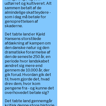
udtørret og kultiveret. Alt
sammen betalt af de
almindelige skatteydere -
som i dag må betale for
genoprettelsen af
skaderne.
Det tabte land er Kjeld
Hansens storstilede
afdækning af kampen om
den danske natur og den
dramatiske forarmelse af
den de seneste 250 år, en
periode hvor landskabet
ændret sig mere end
gennem de 10.000 år, der
gik forud. Hvordan gik det
til, hvem gjorde det, hvad
drev dem, hvor kom
pengene fra - og kunne det
overhovedet betale sig?
Det tabte land gennemgår
kritisk denne store historie