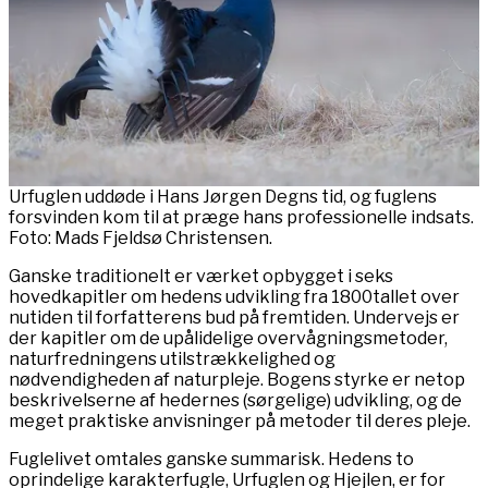
Urfuglen uddøde i Hans Jørgen Degns tid, og fuglens
forsvinden kom til at præge hans professionelle indsats.
Foto: Mads Fjeldsø Christensen.
Ganske traditionelt er værket opbygget i seks
hovedkapitler om hedens udvikling fra 1800tallet over
nutiden til forfatterens bud på fremtiden. Undervejs er
der kapitler om de upålidelige overvågningsmetoder,
naturfredningens utilstrækkelighed og
nødvendigheden af naturpleje. Bogens styrke er netop
beskrivelserne af hedernes (sørgelige) udvikling, og de
meget praktiske anvisninger på metoder til deres pleje.
Fuglelivet omtales ganske summarisk. Hedens to
oprindelige karakterfugle, Urfuglen og Hjejlen, er for