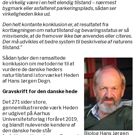
de virkelig være i en helt elendig tilstand – nærmest
bygmark eller asfalteret parkeringsplads, sådan ser
virkeligheden ikke ud.
Den helt kontante konklusion er, at resultatet fra
kortlægningen om naturtilstand og bevaringsstatus er så
misvisende, at de fremover ikke bør anvendes eller citeres.
Der må udvikles et bedre system til beskrivelse af naturens
tilstand.”
Sådan lyder den ramsaltede
konklusion om metoderne til at
vurdere de danske heders
naturtilstand i storværket Heden
af Hans Jørgen Degn.
Gravskrift for den danske hede
Det 271 sider store,
gennemillustrerede værk Heden
er udgivet på Aarhus
Universitetsforlag i foråret 2019,
og blandt nulevende kendere af
den danske hede står
Biolog Hans Jørgen