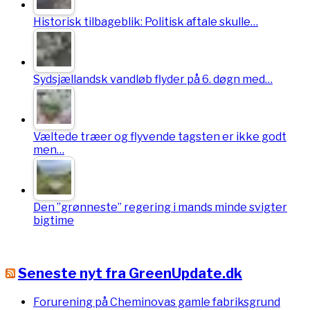
Historisk tilbageblik: Politisk aftale skulle…
Sydsjællandsk vandløb flyder på 6. døgn med…
Væltede træer og flyvende tagsten er ikke godt
men…
Den ”grønneste” regering i mands minde svigter
bigtime
Seneste nyt fra GreenUpdate.dk
Forurening på Cheminovas gamle fabriksgrund