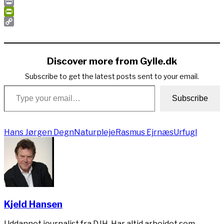
Email
Print
PrintFriendly
Copy
Link
Discover more from Gylle.dk
Subscribe to get the latest posts sent to your email.
Type your email…
Subscribe
Hans Jørgen Degn
Naturpleje
Rasmus Ejrnæs
Urfugl
Kjeld Hansen
Uddannet journalist fra DJH. Har altid arbejdet som