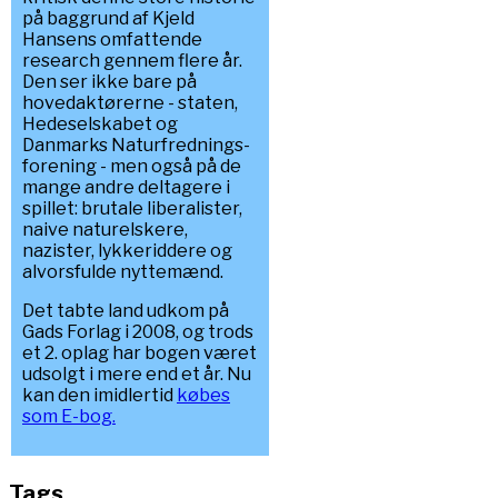
på baggrund af Kjeld
Hansens omfattende
research gennem flere år.
Den ser ikke bare på
hovedaktørerne - staten,
Hedeselskabet og
Danmarks Naturfrednings-
forening - men også på de
mange andre deltagere i
spillet: brutale liberalister,
naive naturelskere,
nazister, lykkeriddere og
alvorsfulde nyttemænd.
Det tabte land udkom på
Gads Forlag i 2008, og trods
et 2. oplag har bogen været
udsolgt i mere end et år. Nu
kan den imidlertid
købes
som E-bog.
Tags