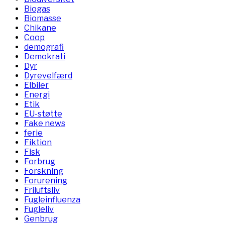
Biogas
Biomasse
Chikane
Coop
demografi
Demokrati
Dyr
Dyrevelfærd
Elbiler
Energi
Etik
EU-støtte
Fake news
ferie
Fiktion
Fisk
Forbrug
Forskning
Forurening
Friluftsliv
Fugleinfluenza
Fugleliv
Genbrug