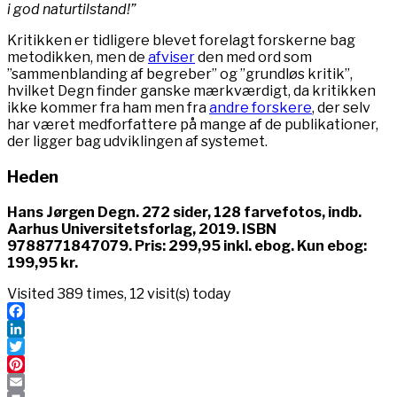
i god naturtilstand!”
Kritikken er tidligere blevet forelagt forskerne bag
metodikken, men de
afviser
den med ord som
”sammenblanding af begreber” og ”grundløs kritik”,
hvilket Degn finder ganske mærkværdigt, da kritikken
ikke kommer fra ham men fra
andre forskere
, der selv
har været medforfattere på mange af de publikationer,
der ligger bag udviklingen af systemet.
Heden
Hans Jørgen Degn. 272 sider, 128 farvefotos, indb.
Aarhus Universitetsforlag, 2019. ISBN
9788771847079. Pris: 299,95 inkl. ebog. Kun ebog:
199,95 kr.
Visited 389 times, 12 visit(s) today
Facebook
LinkedIn
Twitter
Pinterest