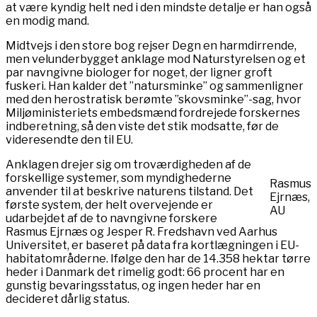
at være kyndig helt ned i den mindste detalje er han også
en modig mand.
Midtvejs i den store bog rejser Degn en harmdirrende,
men velunderbygget anklage mod Naturstyrelsen og et
par navngivne biologer for noget, der ligner groft
fuskeri. Han kalder det ”natursminke” og sammenligner
med den herostratisk berømte ”skovsminke”-sag, hvor
Miljøministeriets embedsmænd fordrejede forskernes
indberetning, så den viste det stik modsatte, før de
videresendte den til EU.
Anklagen drejer sig om troværdigheden af de
forskellige systemer, som myndighederne
Rasmus
anvender til at beskrive naturens tilstand. Det
Ejrnæs,
første system, der helt overvejende er
AU
udarbejdet af de to navngivne forskere
Rasmus Ejrnæs og Jesper R. Fredshavn ved Aarhus
Universitet, er baseret på data fra kortlægningen i EU-
habitatområderne. Ifølge den har de 14.358 hektar tørre
heder i Danmark det rimelig godt: 66 procent har en
gunstig bevaringsstatus, og ingen heder har en
decideret dårlig status.