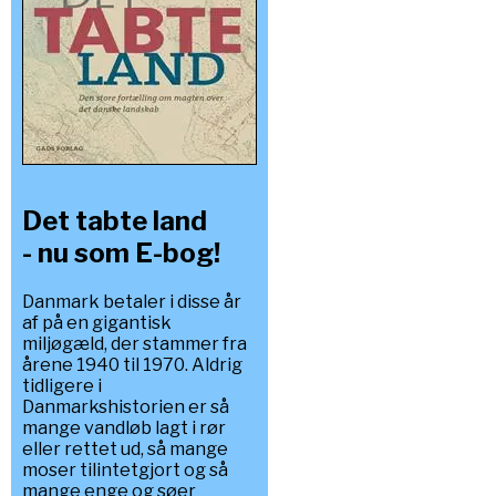
Det tabte land
- nu som E-bog!
Danmark betaler i disse år
af på en gigantisk
miljøgæld, der stammer fra
årene 1940 til 1970. Aldrig
tidligere i
Danmarkshistorien er så
mange vandløb lagt i rør
eller rettet ud, så mange
moser tilintetgjort og så
mange enge og søer