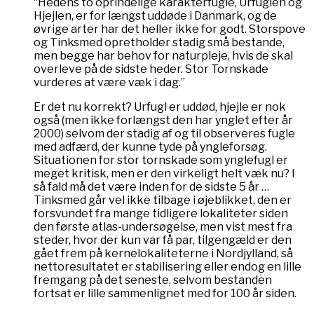
“Hedens to oprindelige karakterfugle, Urfuglen og
Hjejlen, er for længst uddøde i Danmark, og de
øvrige arter har det heller ikke for godt. Storspove
og Tinksmed opretholder stadig små bestande,
men begge har behov for naturpleje, hvis de skal
overleve på de sidste heder. Stor Tornskade
vurderes at være væk i dag.”
Er det nu korrekt? Urfugl er uddød, hjejle er nok
også (men ikke forlængst den har ynglet efter år
2000) selvom der stadig af og til observeres fugle
med adfærd, der kunne tyde på yngleforsøg.
Situationen for stor tornskade som ynglefugl er
meget kritisk, men er den virkeligt helt væk nu? I
så fald må det være inden for de sidste 5 år …
Tinksmed går vel ikke tilbage i øjeblikket, den er
forsvundet fra mange tidligere lokaliteter siden
den første atlas-undersøgelse, men vist mest fra
steder, hvor der kun var få par, tilgengæld er den
gået frem på kernelokaliteterne i Nordjylland, så
nettoresultatet er stabilisering eller endog en lille
fremgang på det seneste, selvom bestanden
fortsat er lille sammenlignet med for 100 år siden.