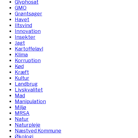
Glyphosat
GMO
Grøntsager
Havet
Iltsvind
Innovation
Insekter
Jagt
Kartoffelavl
Klima
Korruption
Kød
Kræft
Kultur
Landbrug
Livskvalitet
Mad
Manipulation
Miljø
MRSA
Natur
Naturpleje
Næstved Kommune
Økologi