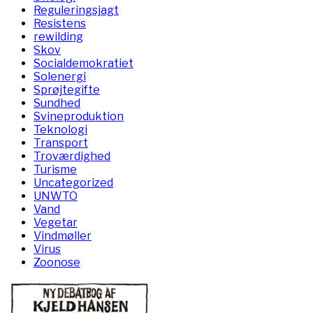
Reguleringsjagt
Resistens
rewilding
Skov
Socialdemokratiet
Solenergi
Sprøjtegifte
Sundhed
Svineproduktion
Teknologi
Transport
Troværdighed
Turisme
Uncategorized
UNWTO
Vand
Vegetar
Vindmøller
Virus
Zoonose