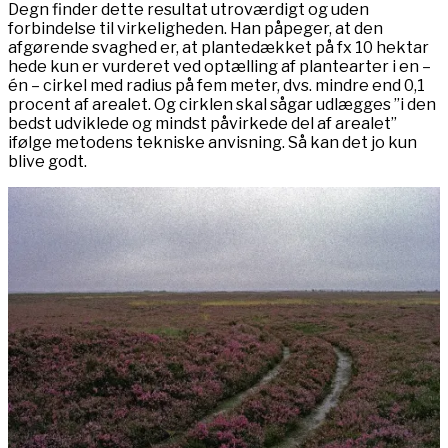
Degn finder dette resultat utroværdigt og uden
forbindelse til virkeligheden. Han påpeger, at den
afgørende svaghed er, at plantedækket på fx 10 hektar
hede kun er vurderet ved optælling af plantearter i en –
én – cirkel med radius på fem meter, dvs. mindre end 0,1
procent af arealet. Og cirklen skal sågar udlægges ”i den
bedst udviklede og mindst påvirkede del af arealet”
ifølge metodens tekniske anvisning. Så kan det jo kun
blive godt.