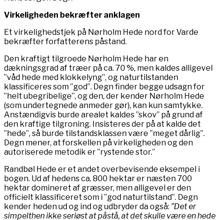
Virkeligheden bekræfter anklagen
Et virkelighedstjek på Nørholm Hede nord for Varde
bekræfter forfatterens påstand.
Den kraftigt tilgroede Nørholm Hede har en
dækningsgrad af træer på ca. 70 %, men kaldes alligevel
”våd hede med klokkelyng”, og naturtilstanden
klassificeres som ”god”. Degn finder begge udsagn for
”helt ubegribelige”, og den, der kender Nørholm Hede
(som undertegnede anmeder gør), kan kun samtykke.
Anstændigvis burde arealet kaldes ”skov” på grund af
den kraftige tilgroning. Insisteres der på at kalde det
”hede”, så burde tilstandsklassen være ”meget dårlig”.
Degn mener, at forskellen på virkeligheden og den
autoriserede metodik er ”rystende stor.”
Randbøl Hede er et andet overbevisende eksempel i
bogen. Ud af hedens ca. 800 hektar er næsten 700
hektar domineret af græsser, men alligevel er den
officielt klassificeret som i ”god naturtilstand”. Degn
kender heden ud og ind og udbryder da også:
”Det er
simpelthen ikke seriøst at påstå, at det skulle være en hede