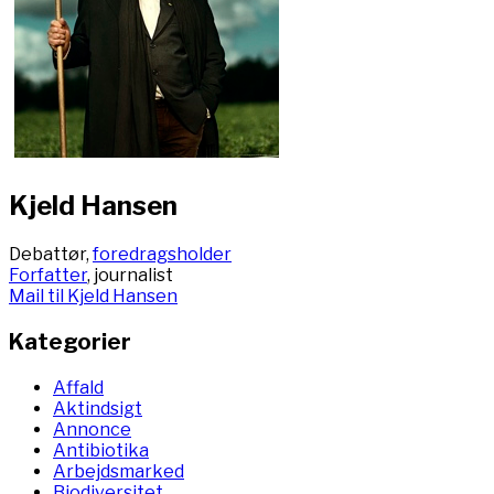
Kjeld Hansen
Debattør,
foredragsholder
Forfatter
, journalist
Mail til Kjeld Hansen
Kategorier
Affald
Aktindsigt
Annonce
Antibiotika
Arbejdsmarked
Biodiversitet