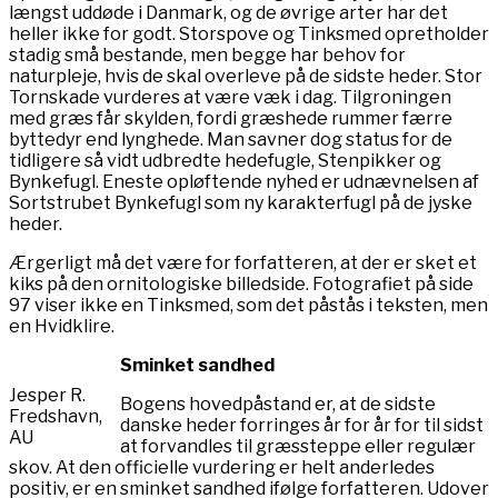
længst uddøde i Danmark, og de øvrige arter har det
heller ikke for godt. Storspove og Tinksmed opretholder
stadig små bestande, men begge har behov for
naturpleje, hvis de skal overleve på de sidste heder. Stor
Tornskade vurderes at være væk i dag. Tilgroningen
med græs får skylden, fordi græshede rummer færre
byttedyr end lynghede. Man savner dog status for de
tidligere så vidt udbredte hedefugle, Stenpikker og
Bynkefugl. Eneste opløftende nyhed er udnævnelsen af
Sortstrubet Bynkefugl som ny karakterfugl på de jyske
heder.
Ærgerligt må det være for forfatteren, at der er sket et
kiks på den ornitologiske billedside. Fotografiet på side
97 viser ikke en Tinksmed, som det påstås i teksten, men
en Hvidklire.
Sminket sandhed
Jesper R.
Bogens hovedpåstand er, at de sidste
Fredshavn,
danske heder forringes år for år for til sidst
AU
at forvandles til græssteppe eller regulær
skov. At den officielle vurdering er helt anderledes
positiv, er en sminket sandhed ifølge forfatteren. Udover