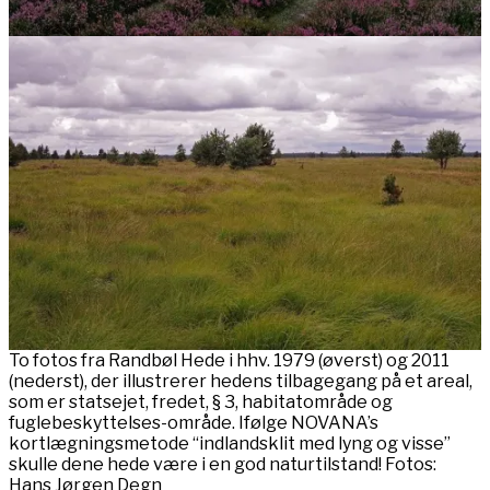
To fotos fra Randbøl Hede i hhv. 1979 (øverst) og 2011
(nederst), der illustrerer hedens tilbagegang på et areal,
som er statsejet, fredet, § 3, habitatområde og
fuglebeskyttelses-område. Ifølge NOVANA’s
kortlægningsmetode “indlandsklit med lyng og visse”
skulle dene hede være i en god naturtilstand! Fotos:
Hans Jørgen Degn