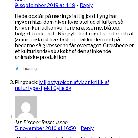
9. september 2019 at 4:19
·
Reply
Hede opstår på næringsfattig jord. Lyng har
mykorrhiza, dom hiver kvælstof ud af luften, så
lyngen kan udkonkurrere græsserne, blåtop,
bølget bunke m.fl. Når gyllelanbruget sender nitrat
(ammoniak) ud fra staldene, falder den ned på
hederne så græsserne får overtaget. Græshede er
et kulturlandskab skabt af den stinkende
animalske produktion
Loading...
Pingback:
Miljøstyrelsen afviser kritik af
naturtype-tjek | Gylle.dk
Jan Fischer Rasmussen
5. november 2019 at 16:50
·
Reply