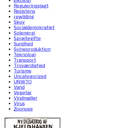
Økologi
Reguleringsjagt
Resistens
rewilding
Skov
Socialdemokratiet
Solenergi
Sprøjtegifte
Sundhed
Svineproduktion
Teknologi
Transport
Troværdighed
Turisme
Uncategorized
UNWTO
Vand
Vegetar
Vindmøller
Virus
Zoonose