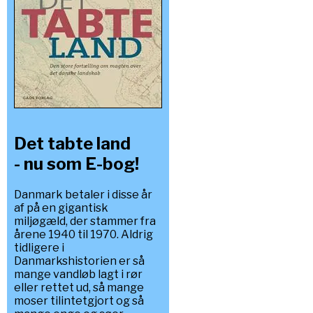
Det tabte land
- nu som E-bog!
Danmark betaler i disse år
af på en gigantisk
miljøgæld, der stammer fra
årene 1940 til 1970. Aldrig
tidligere i
Danmarkshistorien er så
mange vandløb lagt i rør
eller rettet ud, så mange
moser tilintetgjort og så