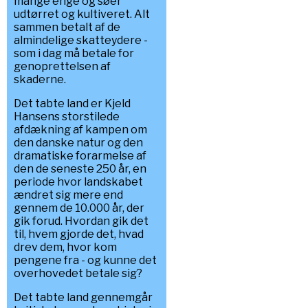
mange enge og søer
udtørret og kultiveret. Alt
sammen betalt af de
almindelige skatteydere -
som i dag må betale for
genoprettelsen af
skaderne.
Det tabte land er Kjeld
Hansens storstilede
afdækning af kampen om
den danske natur og den
dramatiske forarmelse af
den de seneste 250 år, en
periode hvor landskabet
ændret sig mere end
gennem de 10.000 år, der
gik forud. Hvordan gik det
til, hvem gjorde det, hvad
drev dem, hvor kom
pengene fra - og kunne det
overhovedet betale sig?
Det tabte land gennemgår