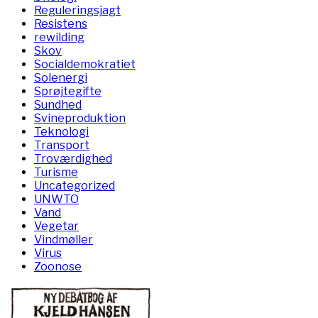
Reguleringsjagt
Resistens
rewilding
Skov
Socialdemokratiet
Solenergi
Sprøjtegifte
Sundhed
Svineproduktion
Teknologi
Transport
Troværdighed
Turisme
Uncategorized
UNWTO
Vand
Vegetar
Vindmøller
Virus
Zoonose