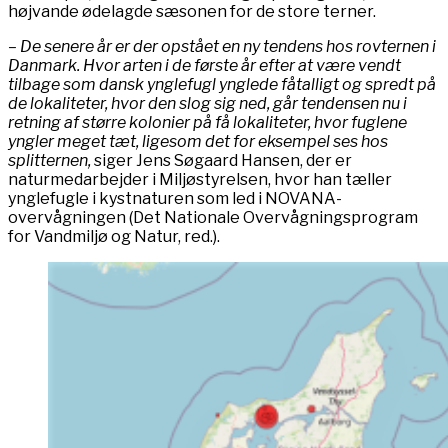
højvande ødelagde sæsonen for de store terner.
– De senere år er der opstået en ny tendens hos rovternen i
Danmark. Hvor arten i de første år efter at være vendt
tilbage som dansk ynglefugl ynglede fåtalligt og spredt på
de lokaliteter, hvor den slog sig ned, går tendensen nu i
retning af større kolonier på få lokaliteter, hvor fuglene
yngler meget tæt, ligesom det for eksempel ses hos
splitternen,
siger Jens Søgaard Hansen, der er
naturmedarbejder i Miljøstyrelsen, hvor han tæller
ynglefugle i kystnaturen som led i NOVANA-
overvågningen (Det Nationale Overvågningsprogram
for Vandmiljø og Natur, red.).