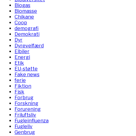
Biogas
Biomasse
Chikane
Coop
demografi
Demokrati
Dyr
Dyrevelfærd
Elbiler
Energi
Etik
EU-støtte
Fake news
ferie
Fiktion
Fisk
Forbrug
Forskning
Forurening
Friluftsliv
Fugleinfluenza
Fugleliv
Genbrug