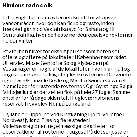
Himlens røde dolk
Efter yngletiden er rovternen kendt for at opsøge
vandområder, hvor den kan fiske og raste, inden
trækket går mod Vestafrika syd for Sahara og til
Centralafrika, hvor de fleste nordeuropæiske rovterner
holder vinter.
Rovternen bliver for eksempel i sensommeren set
oftere og oftere på lokaliteter i Københavnsområdet.
Utterslev Mose, Gentofte Sø og Klydesøen på
Vestamager er nogle af de lokaliteter, hvor man i juli og
august kan være heldig at opleve rovternen. De senere
uger har Ølsemagle Revle og Maribo Søndersø været
hjemsteder for rastende rovterner. Og i Gyrstinge Sø på
Midtsjælland er der set en flok på hele 27 fugle. Samme
antal er for få dage siden talt i Fugleværnsfondens
reservat Tryggelev Nor på Langeland.
I Jylland er Tipperne ved Ringkøbing Fjord, Vejlerne i
Nordvestjylland, Filsø og flere steder i
Vadehavsregionen regelmæssige lokaliteter for
observationer af rovterner i august. På det seneste er