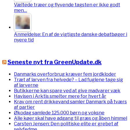
Væltede træer og flyvende tagsten er ikke godt
men…
Anmeldelse: En af de vigtigste danske debatbøger i
nyere tid
Seneste nyt fra GreenUpdate.dk
Danmarks overforbrug kræver fem jordkloder
Træt af larven fra helvede? – Lad fuglene tage sig
af larverne
Butikkerne kan spare ved at give madvarer væk
Havisen i Arktis smelter mere for hvert år
Krav om rent drikkevand samler Danmark på tværs
af partier
Økodag samlede 125.000 børn og voksne
Alle køer skal have adgang til græs og åben himmel
Carsten Jensen: Den politiske elite er grebet af
selvfedme