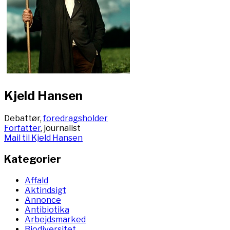
Kjeld Hansen
Debattør,
foredragsholder
Forfatter
, journalist
Mail til Kjeld Hansen
Kategorier
Affald
Aktindsigt
Annonce
Antibiotika
Arbejdsmarked
Biodiversitet