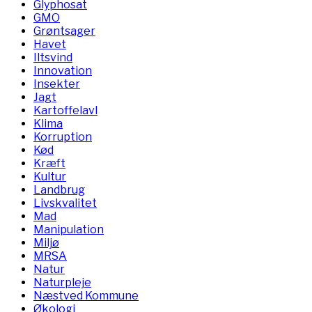
Glyphosat
GMO
Grøntsager
Havet
Iltsvind
Innovation
Insekter
Jagt
Kartoffelavl
Klima
Korruption
Kød
Kræft
Kultur
Landbrug
Livskvalitet
Mad
Manipulation
Miljø
MRSA
Natur
Naturpleje
Næstved Kommune
Økologi