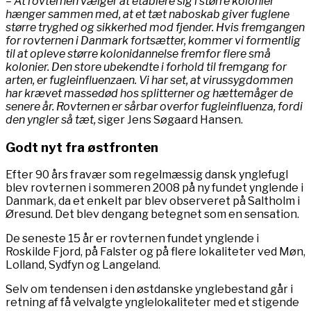
– At rovternen vælger at etablere sig i større kolonier
hænger sammen med, at et tæt naboskab giver fuglene
større tryghed og sikkerhed mod fjender. Hvis fremgangen
for rovternen i Danmark fortsætter, kommer vi formentlig
til at opleve større kolonidannelse fremfor flere små
kolonier. Den store ubekendte i forhold til fremgang for
arten, er fugleinfluenzaen. Vi har set, at virussygdommen
har krævet massedød hos splitterner og hættemåger de
senere år. Rovternen er sårbar overfor fugleinfluenza, fordi
den yngler så tæt,
siger Jens Søgaard Hansen.
Godt nyt fra østfronten
Efter 90 års fravær som regelmæssig dansk ynglefugl
blev rovternen i sommeren 2008 på ny fundet ynglende i
Danmark, da et enkelt par blev observeret på Saltholm i
Øresund. Det blev dengang betegnet som en sensation.
De seneste 15 år er rovternen fundet ynglende i
Roskilde Fjord, på Falster og på flere lokaliteter ved Møn,
Lolland, Sydfyn og Langeland.
Selv om tendensen i den østdanske ynglebestand går i
retning af få velvalgte ynglelokaliteter med et stigende