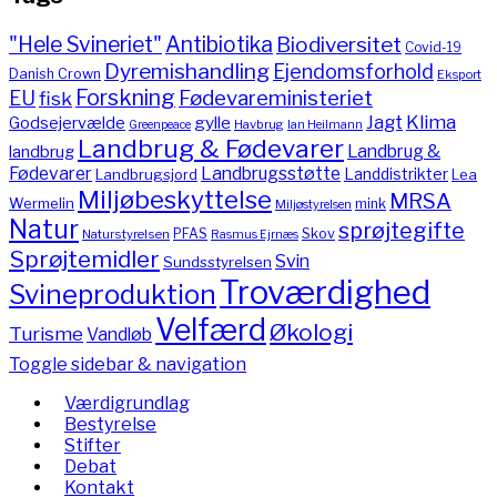
"Hele Svineriet"
Antibiotika
Biodiversitet
Covid-19
Dyremishandling
Ejendomsforhold
Danish Crown
Eksport
Forskning
Fødevareministeriet
EU
fisk
Jagt
Klima
gylle
Godsejervælde
Havbrug
Greenpeace
Ian Heilmann
Landbrug & Fødevarer
Landbrug &
landbrug
Fødevarer
Landbrugsstøtte
Landdistrikter
Landbrugsjord
Lea
Miljøbeskyttelse
MRSA
Wermelin
mink
Miljøstyrelsen
Natur
sprøjtegifte
PFAS
Skov
Naturstyrelsen
Rasmus Ejrnæs
Sprøjtemidler
Svin
Sundsstyrelsen
Troværdighed
Svineproduktion
Velfærd
Økologi
Turisme
Vandløb
Toggle sidebar & navigation
Værdigrundlag
Bestyrelse
Stifter
Debat
Kontakt