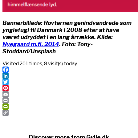
Bannerbillede: Rovternen genindvandrede som
ynglefugl til Danmark i 2008 efter at have
været udryddet i en lang årrække. Kilde:
Nyegaard m.fl. 2014
. Foto: Tony-
Stoddard/Unsplash
Visited 201 times, 8 visit(s) today
Facebook
LinkedIn
Twitter
Pinterest
Email
Print
PrintFriendly
Copy
Link
Discover more from Gylle.dk