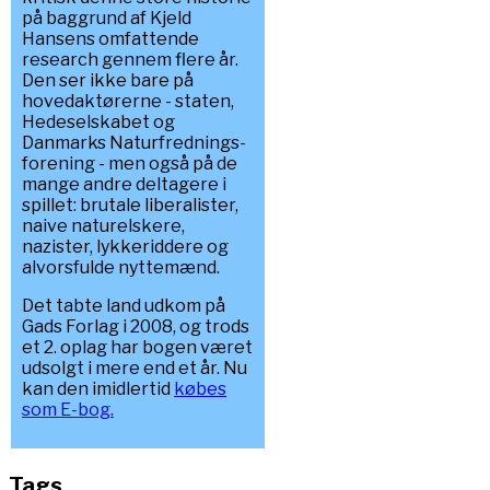
på baggrund af Kjeld
Hansens omfattende
research gennem flere år.
Den ser ikke bare på
hovedaktørerne - staten,
Hedeselskabet og
Danmarks Naturfrednings-
forening - men også på de
mange andre deltagere i
spillet: brutale liberalister,
naive naturelskere,
nazister, lykkeriddere og
alvorsfulde nyttemænd.
Det tabte land udkom på
Gads Forlag i 2008, og trods
et 2. oplag har bogen været
udsolgt i mere end et år. Nu
kan den imidlertid
købes
som E-bog.
Tags