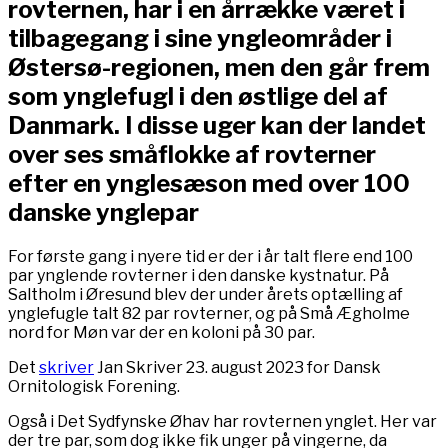
rovternen, har i en årrække været i
tilbagegang i sine yngleområder i
Østersø-regionen, men den går frem
som ynglefugl i den østlige del af
Danmark. I disse uger kan der landet
over ses småflokke af rovterner
efter en ynglesæson med over 100
danske ynglepar
For første gang i nyere tid er der i år talt flere end 100
par ynglende rovterner i den danske kystnatur. På
Saltholm i Øresund blev der under årets optælling af
ynglefugle talt 82 par rovterner, og på Små Ægholme
nord for Møn var der en koloni på 30 par.
Det
skriver
Jan Skriver 23. august 2023 for Dansk
Ornitologisk Forening.
Også i Det Sydfynske Øhav har rovternen ynglet. Her var
der tre par, som dog ikke fik unger på vingerne, da