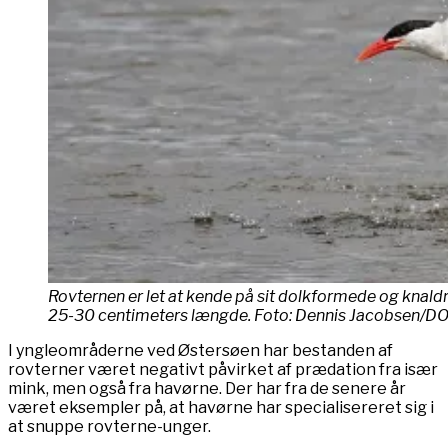
Rovternen er let at kende på sit dolkformede og knaldrø
25-30 centimeters længde. Foto: Dennis Jacobsen/D
I yngleområderne ved Østersøen har bestanden af
rovterner været negativt påvirket af prædation fra især
mink, men også fra havørne. Der har fra de senere år
været eksempler på, at havørne har specialisereret sig i
at snuppe rovterne-unger.