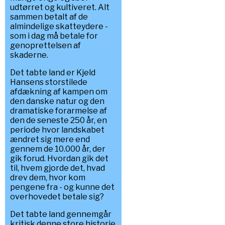
udtørret og kultiveret. Alt
sammen betalt af de
almindelige skatteydere -
som i dag må betale for
genoprettelsen af
skaderne.
Det tabte land er Kjeld
Hansens storstilede
afdækning af kampen om
den danske natur og den
dramatiske forarmelse af
den de seneste 250 år, en
periode hvor landskabet
ændret sig mere end
gennem de 10.000 år, der
gik forud. Hvordan gik det
til, hvem gjorde det, hvad
drev dem, hvor kom
pengene fra - og kunne det
overhovedet betale sig?
Det tabte land gennemgår
kritisk denne store historie