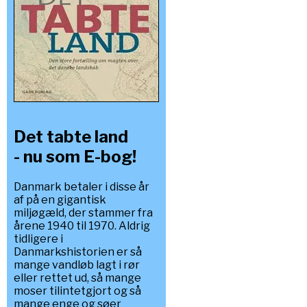
Det tabte land
- nu som E-bog!
Danmark betaler i disse år
af på en gigantisk
miljøgæld, der stammer fra
årene 1940 til 1970. Aldrig
tidligere i
Danmarkshistorien er så
mange vandløb lagt i rør
eller rettet ud, så mange
moser tilintetgjort og så
mange enge og søer