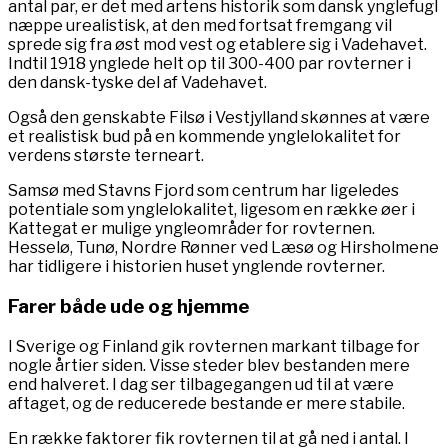
antal par, er det med artens historik som dansk ynglefugl
næppe urealistisk, at den med fortsat fremgang vil
sprede sig fra øst mod vest og etablere sig i Vadehavet.
Indtil 1918 ynglede helt op til 300-400 par rovterner i
den dansk-tyske del af Vadehavet.
Også den genskabte Filsø i Vestjylland skønnes at være
et realistisk bud på en kommende ynglelokalitet for
verdens største terneart.
Samsø med Stavns Fjord som centrum har ligeledes
potentiale som ynglelokalitet, ligesom en række øer i
Kattegat er mulige yngleområder for rovternen.
Hesselø, Tunø, Nordre Rønner ved Læsø og Hirsholmene
har tidligere i historien huset ynglende rovterner.
Farer både ude og hjemme
I Sverige og Finland gik rovternen markant tilbage for
nogle årtier siden. Visse steder blev bestanden mere
end halveret. I dag ser tilbagegangen ud til at være
aftaget, og de reducerede bestande er mere stabile.
En række faktorer fik rovternen til at gå ned i antal. I