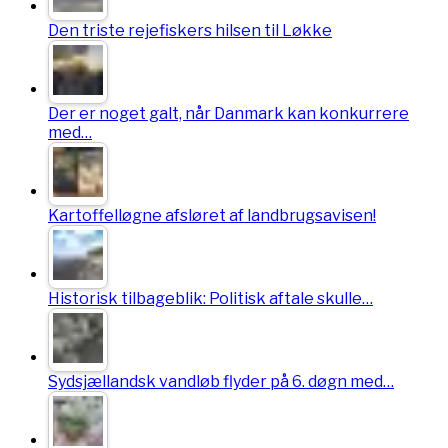
Den triste rejefiskers hilsen til Løkke
Der er noget galt, når Danmark kan konkurrere
med…
Kartoffelløgne afsløret af landbrugsavisen!
Historisk tilbageblik: Politisk aftale skulle…
Sydsjællandsk vandløb flyder på 6. døgn med…