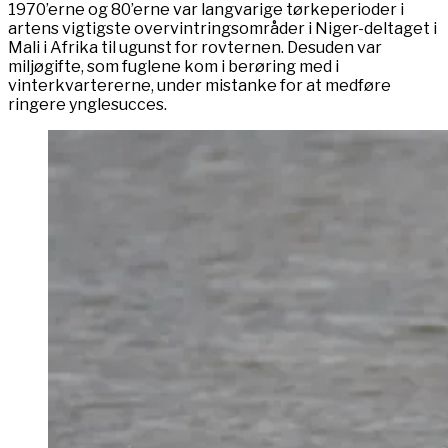
1970’erne og 80’erne var langvarige tørkeperioder i
artens vigtigste overvintringsområder i Niger-deltaget i
Mali i Afrika til ugunst for rovternen. Desuden var
miljøgifte, som fuglene kom i berøring med i
vinterkvartererne, under mistanke for at medføre
ringere ynglesucces.