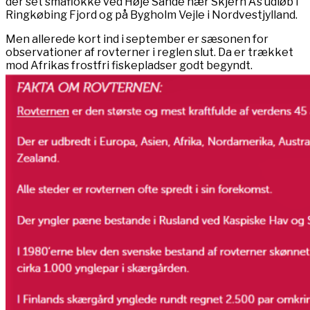
der set småflokke ved Høje Sande nær Skjern Å’s udløb i
Ringkøbing Fjord og på Bygholm Vejle i Nordvestjylland.
Men allerede kort ind i september er sæsonen for
observationer af rovterner i reglen slut. Da er trækket
mod Afrikas frostfri fiskepladser godt begyndt.