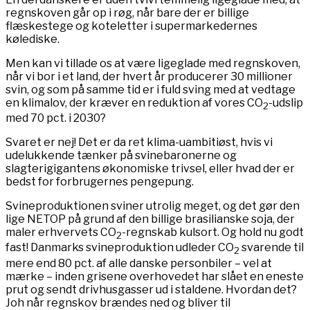
regnskoven går op i røg, når bare der er billige
flæskestege og koteletter i supermarkedernes
kølediske.
Men kan vi tillade os at være ligeglade med regnskoven,
når vi bor i et land, der hvert år producerer 30 millioner
svin, og som på samme tid er i fuld sving med at vedtage
en klimalov, der kræver en reduktion af vores CO
-udslip
2
med 70 pct. i 2030?
Svaret er nej! Det er da ret klima-uambitiøst, hvis vi
udelukkende tænker på svinebaronerne og
slagterigigantens økonomiske trivsel, eller hvad der er
bedst for forbrugernes pengepung.
Svineproduktionen sviner utrolig meget, og det gør den
lige NETOP på grund af den billige brasilianske soja, der
maler erhvervets CO
-regnskab kulsort. Og hold nu godt
2
fast! Danmarks svineproduktion udleder CO
svarende til
2
mere end 80 pct. af alle danske personbiler – vel at
mærke – inden grisene overhovedet har slået en eneste
prut og sendt drivhusgasser ud i staldene. Hvordan det?
Joh når regnskov brændes ned og bliver til