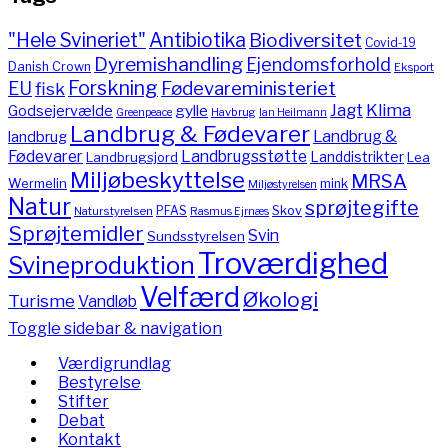
"Hele Svineriet"
Antibiotika
Biodiversitet
Covid-19
Dyremishandling
Ejendomsforhold
Danish Crown
Eksport
Forskning
Fødevareministeriet
EU
fisk
Jagt
Klima
gylle
Godsejervælde
Havbrug
Greenpeace
Ian Heilmann
Landbrug & Fødevarer
Landbrug &
landbrug
Fødevarer
Landbrugsstøtte
Landdistrikter
Landbrugsjord
Lea
Miljøbeskyttelse
MRSA
Wermelin
mink
Miljøstyrelsen
Natur
sprøjtegifte
PFAS
Skov
Naturstyrelsen
Rasmus Ejrnæs
Sprøjtemidler
Svin
Sundsstyrelsen
Troværdighed
Svineproduktion
Velfærd
Økologi
Turisme
Vandløb
Toggle sidebar & navigation
Værdigrundlag
Bestyrelse
Stifter
Debat
Kontakt