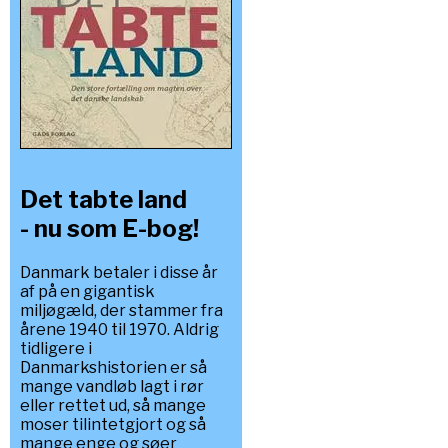
Det tabte land
- nu som E-bog!
Danmark betaler i disse år
af på en gigantisk
miljøgæld, der stammer fra
årene 1940 til 1970. Aldrig
tidligere i
Danmarkshistorien er så
mange vandløb lagt i rør
eller rettet ud, så mange
moser tilintetgjort og så
mange enge og søer