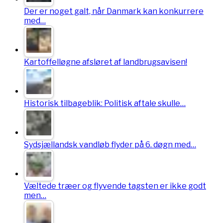
Der er noget galt, når Danmark kan konkurrere
med…
Kartoffelløgne afsløret af landbrugsavisen!
Historisk tilbageblik: Politisk aftale skulle…
Sydsjællandsk vandløb flyder på 6. døgn med…
Væltede træer og flyvende tagsten er ikke godt
men…