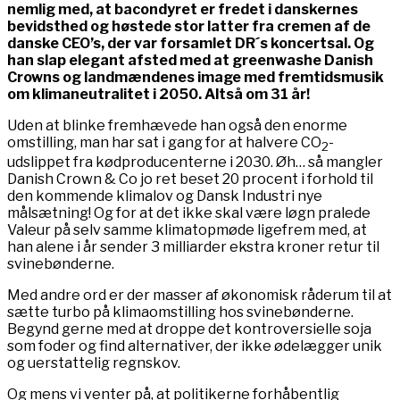
nemlig med, at bacondyret er fredet i danskernes
bevidsthed og høstede stor latter fra cremen af de
danske CEO’s, der var forsamlet DR´s koncertsal. Og
han slap elegant afsted med at greenwashe Danish
Crowns og landmændenes image med fremtidsmusik
om klimaneutralitet i 2050. Altså om 31 år!
Uden at blinke fremhævede han også den enorme
omstilling, man har sat i gang for at halvere CO
-
2
udslippet fra kødproducenterne i 2030. Øh… så mangler
Danish Crown & Co jo ret beset 20 procent i forhold til
den kommende klimalov og Dansk Industri nye
målsætning! Og for at det ikke skal være løgn pralede
Valeur på selv samme klimatopmøde ligefrem med, at
han alene i år sender 3 milliarder ekstra kroner retur til
svinebønderne.
Med andre ord er der masser af økonomisk råderum til at
sætte turbo på klimaomstilling hos svinebønderne.
Begynd gerne med at droppe det kontroversielle soja
som foder og find alternativer, der ikke ødelægger unik
og uerstattelig regnskov.
Og mens vi venter på, at politikerne forhåbentlig