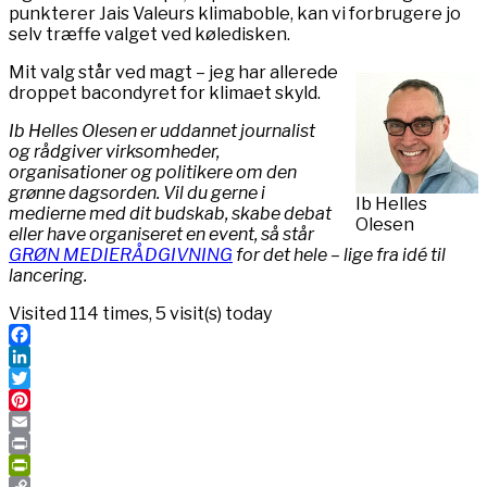
punkterer Jais Valeurs klimaboble, kan vi forbrugere jo
selv træffe valget ved køledisken.
Mit valg står ved magt – jeg har allerede
droppet bacondyret for klimaet skyld.
Ib Helles Olesen er uddannet journalist
og rådgiver virksomheder,
organisationer og politikere om den
grønne dagsorden. Vil du gerne i
Ib Helles
medierne med dit budskab, skabe debat
Olesen
eller have organiseret en event, så står
GRØN MEDIERÅDGIVNING
for det hele – lige fra idé til
lancering.
Visited 114 times, 5 visit(s) today
Facebook
LinkedIn
Twitter
Pinterest
Email
Print
PrintFriendly