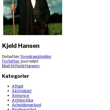
Kjeld Hansen
Debattør,
foredragsholder
Forfatter
, journalist
Mail til Kjeld Hansen
Kategorier
Affald
Aktindsigt
Annonce
Antibiotika
Arbejdsmarked
Biodiversitet