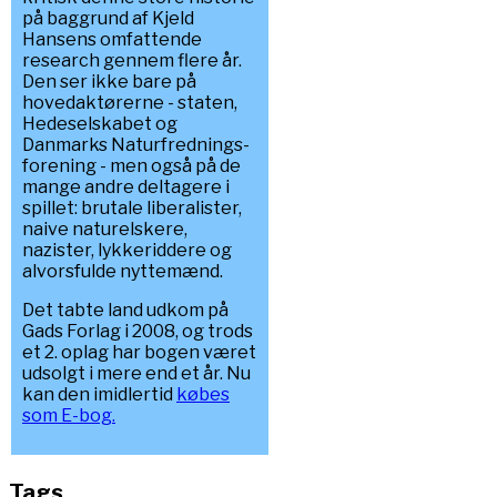
på baggrund af Kjeld
Hansens omfattende
research gennem flere år.
Den ser ikke bare på
hovedaktørerne - staten,
Hedeselskabet og
Danmarks Naturfrednings-
forening - men også på de
mange andre deltagere i
spillet: brutale liberalister,
naive naturelskere,
nazister, lykkeriddere og
alvorsfulde nyttemænd.
Det tabte land udkom på
Gads Forlag i 2008, og trods
et 2. oplag har bogen været
udsolgt i mere end et år. Nu
kan den imidlertid
købes
som E-bog.
Tags