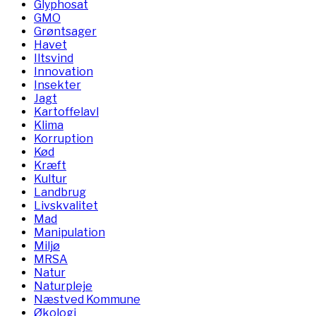
Glyphosat
GMO
Grøntsager
Havet
Iltsvind
Innovation
Insekter
Jagt
Kartoffelavl
Klima
Korruption
Kød
Kræft
Kultur
Landbrug
Livskvalitet
Mad
Manipulation
Miljø
MRSA
Natur
Naturpleje
Næstved Kommune
Økologi