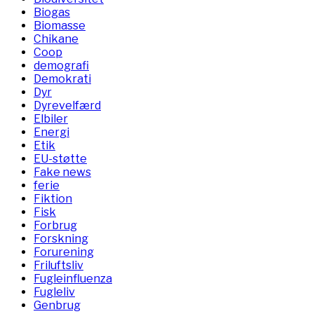
Biogas
Biomasse
Chikane
Coop
demografi
Demokrati
Dyr
Dyrevelfærd
Elbiler
Energi
Etik
EU-støtte
Fake news
ferie
Fiktion
Fisk
Forbrug
Forskning
Forurening
Friluftsliv
Fugleinfluenza
Fugleliv
Genbrug