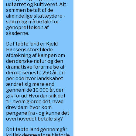
udtørret og kultiveret. Alt
sammen betalt af de
almindelige skatteydere -
som i dag må betale for
genoprettelsen af
skaderne.
Det tabte land er Kjeld
Hansens storstilede
afdækning af kampen om
den danske natur og den
dramatiske forarmelse af
den de seneste 250 år, en
periode hvor landskabet
ændret sig mere end
gennem de 10.000 år, der
gik forud. Hvordan gik det
til, hvem gjorde det, hvad
drev dem, hvor kom
pengene fra - og kunne det
overhovedet betale sig?
Det tabte land gennemgår
kritisk denne store historie