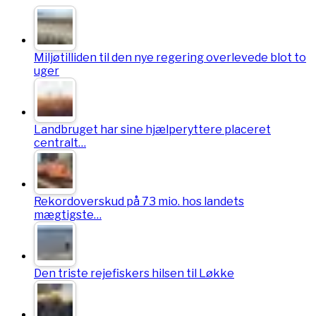
Miljøtilliden til den nye regering overlevede blot to
uger
Landbruget har sine hjælperyttere placeret
centralt…
Rekordoverskud på 73 mio. hos landets
mægtigste…
Den triste rejefiskers hilsen til Løkke