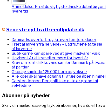
Anmeldelse: En af de vigtigste danske debatbøger i
nyere tid
Seneste nyt fra GreenUpdate.dk
Danmarks overforbrug kræver fem jordkloder
Træt af larven fra helvede? – Lad fuglene tage sig
af larverne
Butikkerne kan spare ved at give madvarer væk
Havisen i Arktis smelter mere for hvert år
Krav om rent drikkevand samler Danmark på tværs
af partier
Økodag samlede 125.000 børn og voksne
Alle køer skal have adgang til græs og åben himmel
Carsten Jensen: Den politiske elite er grebet af
selvfedme
Abonner på nyheder
Skriv din mailadresse og tryk på abonnér, hvis du vil have