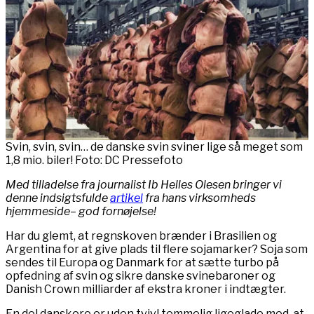
Svin, svin, svin… de danske svin sviner lige så meget som
1,8 mio. biler! Foto: DC Pressefoto
Med tilladelse fra journalist Ib Helles Olesen bringer vi
denne indsigtsfulde
artikel
fra hans virksomheds
hjemmeside– god fornøjelse!
Har du glemt, at regnskoven brænder i Brasilien og
Argentina for at give plads til flere sojamarker? Soja som
sendes til Europa og Danmark for at sætte turbo på
opfedning af svin og sikre danske svinebaroner og
Danish Crown milliarder af ekstra kroner i indtægter.
En del danskere er uden tvivl temmelig ligeglade med, at