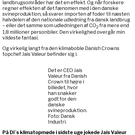
landbrugsområder har det en effekt. Og når forskere
regner effekten af det fænomen med i den danske
svineproduktion, så svarer importen af foder til næsten
halvdelen af den nationale udledning fra dansk landbrug
– eller det samme som udledningen af CO
fra mere end
2
1,8 millioner personbiler. Den virkelighed overgår min
vildeste fantasi.
Og virkelig langt fra den klimaboble Danish Crowns
topchef Jais Valeur befinder sig i.
Det er CEO Jais
Valeur fra Danish
Crown til højre i
billedet, hvor
han snakker
godt for den
danske
svineproduktion.
Foto: Dansk
Industri.
På DI´s klimatopmøde i sidste uge jokede Jais Valeur