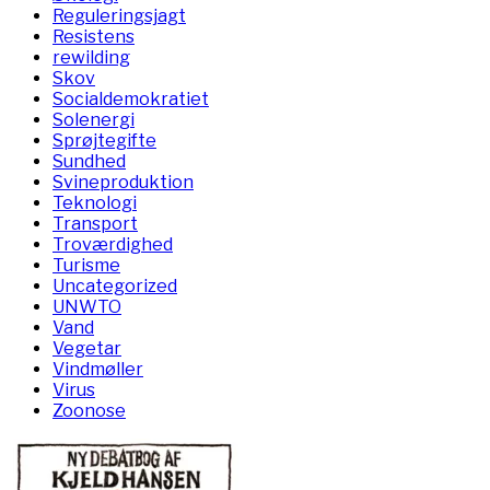
Reguleringsjagt
Resistens
rewilding
Skov
Socialdemokratiet
Solenergi
Sprøjtegifte
Sundhed
Svineproduktion
Teknologi
Transport
Troværdighed
Turisme
Uncategorized
UNWTO
Vand
Vegetar
Vindmøller
Virus
Zoonose