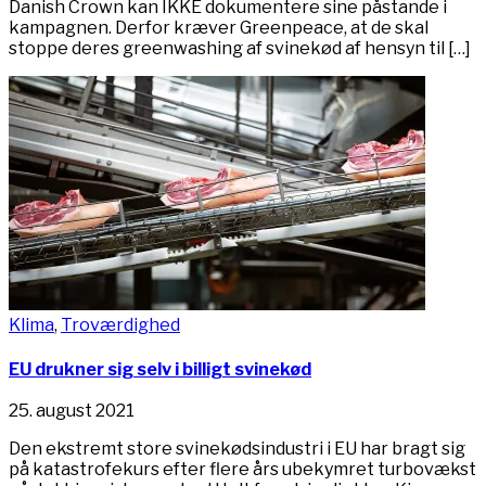
Danish Crown kan IKKE dokumentere sine påstande i
kampagnen. Derfor kræver Greenpeace, at de skal
stoppe deres greenwashing af svinekød af hensyn til […]
Klima
,
Troværdighed
EU drukner sig selv i billigt svinekød
25. august 2021
Den ekstremt store svinekødsindustri i EU har bragt sig
på katastrofekurs efter flere års ubekymret turbovækst