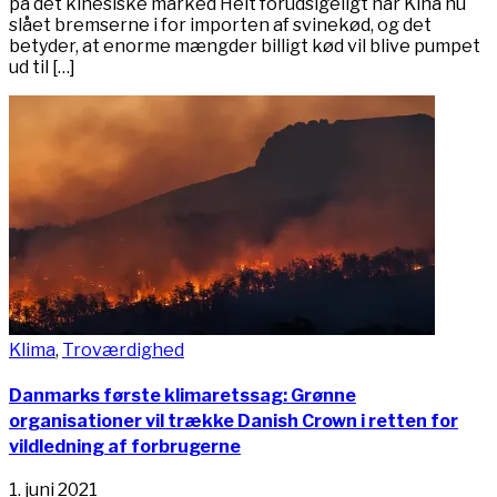
på det kinesiske marked Helt forudsigeligt har Kina nu
slået bremserne i for importen af svinekød, og det
betyder, at enorme mængder billigt kød vil blive pumpet
ud til […]
Klima
,
Troværdighed
Danmarks første klimaretssag: Grønne
organisationer vil trække Danish Crown i retten for
vildledning af forbrugerne
1. juni 2021