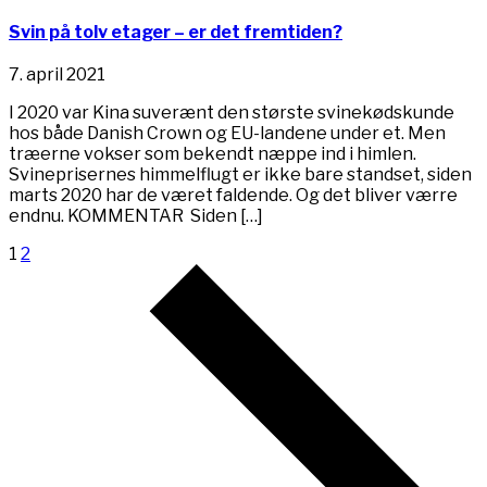
Svin på tolv etager – er det fremtiden?
7. april 2021
I 2020 var Kina suverænt den største svinekødskunde
hos både Danish Crown og EU-landene under et. Men
træerne vokser som bekendt næppe ind i himlen.
Svineprisernes himmelflugt er ikke bare standset, siden
marts 2020 har de været faldende. Og det bliver værre
endnu. KOMMENTAR Siden […]
1
2