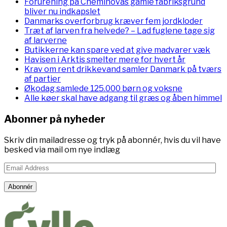
Forurening på Cheminovas gamle fabriksgrund
bliver nu indkapslet
Danmarks overforbrug kræver fem jordkloder
Træt af larven fra helvede? – Lad fuglene tage sig
af larverne
Butikkerne kan spare ved at give madvarer væk
Havisen i Arktis smelter mere for hvert år
Krav om rent drikkevand samler Danmark på tværs
af partier
Økodag samlede 125.000 børn og voksne
Alle køer skal have adgang til græs og åben himmel
Abonner på nyheder
Skriv din mailadresse og tryk på abonnér, hvis du vil have
besked via mail om nye indlæg
Email
Address
Abonnér