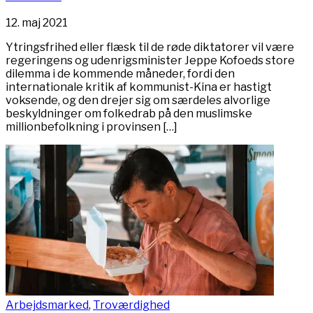
12. maj 2021
Ytringsfrihed eller flæsk til de røde diktatorer vil være
regeringens og udenrigsminister Jeppe Kofoeds store
dilemma i de kommende måneder, fordi den
internationale kritik af kommunist-Kina er hastigt
voksende, og den drejer sig om særdeles alvorlige
beskyldninger om folkedrab på den muslimske
millionbefolkning i provinsen […]
Arbejdsmarked
,
Troværdighed