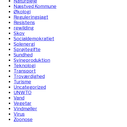
Naturpleje
Næstved Kommune
Økologi
Reguleringsjagt
Resistens
rewilding
Skov
Socialdemokratiet
Solenergi
Sprøjtegifte
Sundhed
Svineproduktion
Teknologi
Transport
Troværdighed
Turisme
Uncategorized
UNWTO
Vand
Vegetar
Vindmøller
Virus
Zoonose