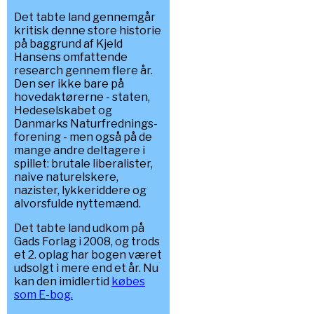
Det tabte land gennemgår
kritisk denne store historie
på baggrund af Kjeld
Hansens omfattende
research gennem flere år.
Den ser ikke bare på
hovedaktørerne - staten,
Hedeselskabet og
Danmarks Naturfrednings-
forening - men også på de
mange andre deltagere i
spillet: brutale liberalister,
naive naturelskere,
nazister, lykkeriddere og
alvorsfulde nyttemænd.
Det tabte land udkom på
Gads Forlag i 2008, og trods
et 2. oplag har bogen været
udsolgt i mere end et år. Nu
kan den imidlertid
købes
som E-bog.