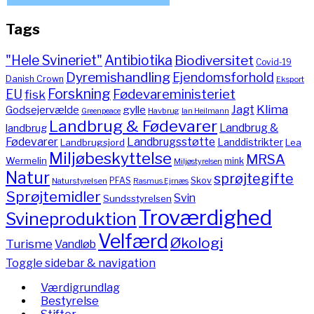
Tags
"Hele Svineriet"
Antibiotika
Biodiversitet
Covid-19
Dyremishandling
Ejendomsforhold
Danish Crown
Eksport
Forskning
Fødevareministeriet
EU
fisk
Jagt
Klima
gylle
Godsejervælde
Havbrug
Greenpeace
Ian Heilmann
Landbrug & Fødevarer
Landbrug &
landbrug
Fødevarer
Landbrugsstøtte
Landdistrikter
Landbrugsjord
Lea
Miljøbeskyttelse
MRSA
Wermelin
mink
Miljøstyrelsen
Natur
sprøjtegifte
PFAS
Skov
Naturstyrelsen
Rasmus Ejrnæs
Sprøjtemidler
Svin
Sundsstyrelsen
Troværdighed
Svineproduktion
Velfærd
Økologi
Turisme
Vandløb
Toggle sidebar & navigation
Værdigrundlag
Bestyrelse