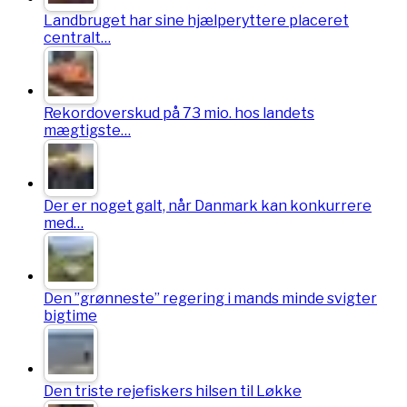
Landbruget har sine hjælperyttere placeret
centralt…
Rekordoverskud på 73 mio. hos landets
mægtigste…
Der er noget galt, når Danmark kan konkurrere
med…
Den ”grønneste” regering i mands minde svigter
bigtime
Den triste rejefiskers hilsen til Løkke