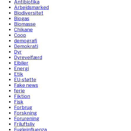
Antibiotika
Arbejdsmarked
Biodiversitet
Biogas
Biomasse
Chikane
Coop
demografi
Demokrati
Dyr
Dyrevelfærd
Elbiler
Energi
Etik
EU-støtte
Fake news
ferie
Fiktion
Fisk
Forbrug
Forskning
Forurening
Friluftsliv
Fugleinfluenza