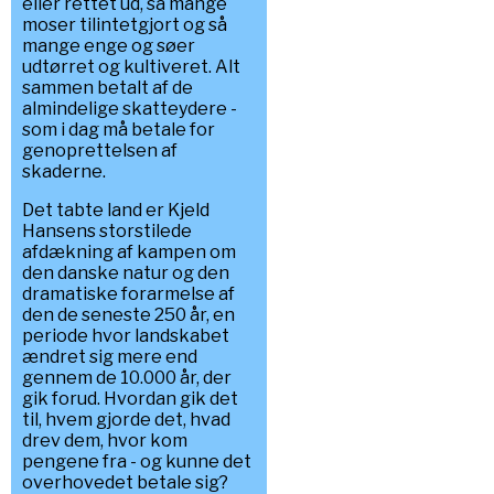
eller rettet ud, så mange
moser tilintetgjort og så
mange enge og søer
udtørret og kultiveret. Alt
sammen betalt af de
almindelige skatteydere -
som i dag må betale for
genoprettelsen af
skaderne.
Det tabte land er Kjeld
Hansens storstilede
afdækning af kampen om
den danske natur og den
dramatiske forarmelse af
den de seneste 250 år, en
periode hvor landskabet
ændret sig mere end
gennem de 10.000 år, der
gik forud. Hvordan gik det
til, hvem gjorde det, hvad
drev dem, hvor kom
pengene fra - og kunne det
overhovedet betale sig?