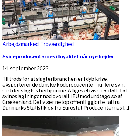
Arbejdsmarked
,
Troværdighed
Svineproducenternes illoyalitet når nye højder
14. september 2023
Til trods for at slagteribranchen er i dyb krise,
eksporterer de danske kødproducenter nu flere svin,
end der slagtes herhjemme. Alligevel rasler antallet af
svineslagtninger ned overalt i EU med undtagelse af
Grækenland. Det viser netop offentliggjorte tal fra
Danmarks Statistik og fra Eurostat Producenternes […]