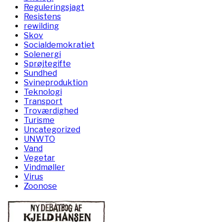
Reguleringsjagt
Resistens
rewilding
Skov
Socialdemokratiet
Solenergi
Sprøjtegifte
Sundhed
Svineproduktion
Teknologi
Transport
Troværdighed
Turisme
Uncategorized
UNWTO
Vand
Vegetar
Vindmøller
Virus
Zoonose