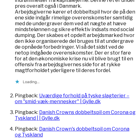
indrømmelser fra kapitalejerne. Denne ret er under
pres overalt også i Danmark.
Arbejdsgiverne kører et dobbeltspil hvor de på den
ene side indgår rimelige overenskomster samtidig
med de undergraver dem ved at nægte at hæve
mindstelønnen og sikre effektiv indsats mod social
dumping. Der skabes et opdelt arbejdsmarked hvor
den ikke organiserede del bruges til at undergrave
de opnåede forbedringer. Vi så det sidst ved de
netop indgåede overenskomster. Der er stor fare
for at den økonomiske krise nu vil blive brugt til en
offensiv fra arbejdsgivernes side for at rykke
magtforholdet yderligere til deres fordel.
Loading...
Pingback:
Uværdige forhold på tyske slagterier –
om "smid-væk-mennesker" | Gylle.dk
Pingback:
Danish Crowns dobbeltspil om Corona og
Tyskland | | Gylle.dk
Pingback:
Danish Crown's dobbeltspil om Corona
og Tyskland