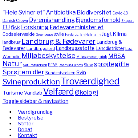
"Hele Svineriet"
Antibiotika
Biodiversitet
Covid-19
Dyremishandling
Ejendomsforhold
Danish Crown
Eksport
Forskning
Fødevareministeriet
EU
fisk
Jagt
Klima
gylle
Godsejervælde
Havbrug
Greenpeace
Ian Heilmann
Landbrug & Fødevarer
Landbrug &
landbrug
Fødevarer
Landbrugsstøtte
Landdistrikter
Landbrugsjord
Lea
Miljøbeskyttelse
MRSA
Wermelin
mink
Miljøstyrelsen
Natur
sprøjtegifte
PFAS
Skov
Naturstyrelsen
Rasmus Ejrnæs
Sprøjtemidler
Svin
Sundsstyrelsen
Troværdighed
Svineproduktion
Velfærd
Økologi
Turisme
Vandløb
Toggle sidebar & navigation
Værdigrundlag
Bestyrelse
Stifter
Debat
Kontakt