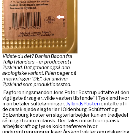
Vidste du det? Danish Bacon fra
Tulip i Randers – er produceret i
Tyskland. Det gælder også den
økologiske variant. Pilen peger på
mærkningen “DE”, der angiver
Tyskland som produktionssted.
Fagforeningsmanden Jens Peter Bostrup udtalte at den
vigtigste årsag er„vilde vesten tilstande“ i Tyskland hvor
man betaler sultelønninger.
JyllandsPosten
omtalte at i
de dansk ejede slagterier i Oldenburg, Schüttorf og
Boizenburg koster en slagteriarbejder kun en tredjedel
så meget som en dansk. Der tales om østeuropæisk
arbejdskraft og tyske kolonneførere hvor
underentreprenører laver årskontrakter om udskæring