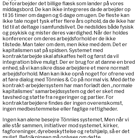
De forarbejder det billige flæsk som lander på vores
middagsbord. De kan ikke integreres da de arbejder op
til 16 timer om dagen og 6 dage om ugen. De fleste kan
ikke tale noget tysk efter flere års ophold, da de ikke har
tid til at deltage i samfundslivet. De nedslides både fysisk
og psykisk og mister deres værdighed. Når der holdes
konferencer om deres arbejdsforhold er de ikke
tilstede. Man taler om dem, men ikke med dem. Det er
kapitalismen sat på spidsen. Systemet med
kontraktarbejde skal afskaffes helt og først da vil
integration blive muligt. Der er brug for at danne en bred
enhed, så vi kan sikre disse arbejdere et mere normalt
arbejdsforhold. Man kan ikke opnå noget for ofrene ved
at føre dialog med Tönnies & Co på normal vis. Med dette
kontrakt-arbejdersystem har man forladt den „normale
kapitalismes“ samarbejdssystem og det er sket med
tavshed og støtte fra regeringer og partier. For
kontraktarbejdere findes der ingen overenskomst,
ingen medbestemmelse eller faglige rettigheder.
Ingen kan alene besejre Tönnies systemet, Men når vi
alle står sammen, initiativer mod systemet, kirker,
fagforeninger, dyrebeskyttelse og retshjælp, så er det
muligt. Befolkningen må oplyses om dette