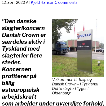
12. april 2020
Af
Kjeld Hansen
5 comments
”Den danske
slagterikoncern
Danish Crown er
særdeles aktiv i
Tyskland med
slagterier flere
steder.
Koncernen
profiterer på
Velkommen til Tulip og
billig
Danish Crown – i Tyskland!
østeuropæisk
Dette slagteri ligger i
Oldenburg.
arbejdskraft
som arbejder under uværdige forhold,