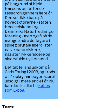
på baggrund af Kjeld
Hansens omfattende
research gennem flere år.
Den ser ikke bare på
hovedaktørerne - staten,
Hedeselskabet og
Danmarks Naturfrednings-
forening - men også på de
mange andre deltagere i
spillet: brutale liberalister,
naive naturelskere,
nazister, lykkeriddere og
alvorsfulde nyttemænd.
Det tabte land udkom på
Gads Forlag i 2008, og trods
et 2. oplag har bogen været
udsolgt i mere end et år. Nu
kan den imidlertid
købes
som E-bog.
Tags