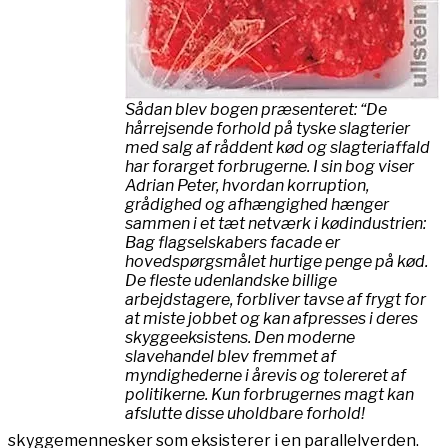
Sådan blev bogen præsenteret: “De
hårrejsende forhold på tyske slagterier
med salg af råddent kød og slagteriaffald
har forarget forbrugerne. I sin bog viser
Adrian Peter, hvordan korruption,
grådighed og afhængighed hænger
sammen i et tæt netværk i kødindustrien:
Bag flagselskabers facade er
hovedspørgsmålet hurtige penge på kød.
De fleste udenlandske billige
arbejdstagere, forbliver tavse af frygt for
at miste jobbet og kan afpresses i deres
skyggeeksistens. Den moderne
slavehandel blev fremmet af
myndighederne i årevis og tolereret af
politikerne. Kun forbrugernes magt kan
afslutte disse uholdbare forhold!
skyggemennesker som eksisterer i en parallelverden.