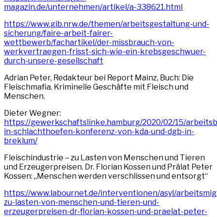
magazin.de/unternehmen/artikel/a-338621.html
https://www.gib.nrw.de/themen/arbeitsgestaltung-und-
sicherung/faire-arbeit-fairer-
wettbewerb/fachartikel/der-missbrauch-von-
werkvertraegen-frisst-sich-wie-ein-krebsgeschwuer-
durch-unsere-gesellschaft
Adrian Peter, Redakteur bei Report Mainz, Buch: Die
Fleischmafia. Kriminelle Geschäfte mit Fleisch und
Menschen.
Dieter Wegner:
https://gewerkschaftslinke.hamburg/2020/02/15/arbeits
in-schlachthoefen-konferenz-von-kda-und-dgb-in-
breklum/
Fleischindustrie – zu Lasten von Menschen und Tieren
und Erzeugerpreisen. Dr. Florian Kossen und Prälat Peter
Kossen: „Menschen werden verschlissen und entsorgt“
https://www.labournet.de/interventionen/asyl/arbeitsmigr
zu-lasten-von-menschen-und-tieren-und-
erzeugerpreisen-dr-florian-kossen-und-praelat-peter-