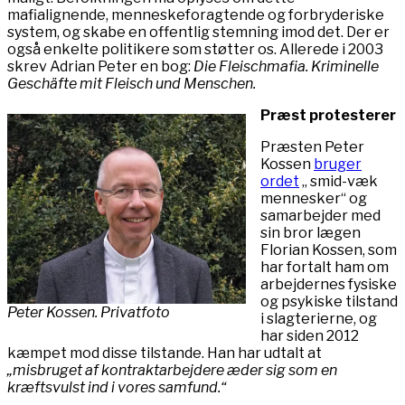
mafialignende, menneskeforagtende og forbryderiske
system, og skabe en offentlig stemning imod det. Der er
også enkelte politikere som støtter os. Allerede i 2003
skrev Adrian Peter en bog:
Die Fleischmafia. Kriminelle
Geschäfte mit Fleisch und Menschen.
Præst protesterer
Præsten Peter
Kossen
bruger
ordet
„ smid-væk
mennesker“ og
samarbejder med
sin bror lægen
Florian Kossen, som
har fortalt ham om
arbejdernes fysiske
og psykiske tilstand
Peter Kossen. Privatfoto
i slagterierne, og
har siden 2012
kæmpet mod disse tilstande. Han har udtalt at
„misbruget af kontraktarbejdere æder sig som en
kræftsvulst ind i vores samfund.“