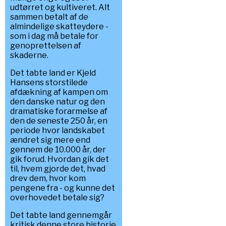
udtørret og kultiveret. Alt
sammen betalt af de
almindelige skatteydere -
som i dag må betale for
genoprettelsen af
skaderne.
Det tabte land er Kjeld
Hansens storstilede
afdækning af kampen om
den danske natur og den
dramatiske forarmelse af
den de seneste 250 år, en
periode hvor landskabet
ændret sig mere end
gennem de 10.000 år, der
gik forud. Hvordan gik det
til, hvem gjorde det, hvad
drev dem, hvor kom
pengene fra - og kunne det
overhovedet betale sig?
Det tabte land gennemgår
kritisk denne store historie