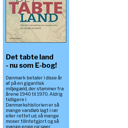
Det tabte land
- nu som E-bog!
Danmark betaler i disse år
af på en gigantisk
miljøgæld, der stammer fra
årene 1940 til 1970. Aldrig
tidligere i
Danmarkshistorien er så
mange vandløb lagt i rør
eller rettet ud, så mange
moser tilintetgjort og så
mange enge og søer