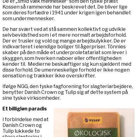
De er
„smid væk mennesker“
som den tyske præst
Kossen så rammende har beskrevet det. De bliver lige
som deres forfædre i 1941 under krigen igen behandlet
som undermennesker.
De har svært ved at stå sammen kollektivt og udvikle
selvbevidsthed som i et mere normalt arbejdsforhold.
Der er trusler og vold og mange arbejdsulykker. De er
indkvarteret i elendige boliger til ågerpriser. Tönnies
skaber på den måde et underproletatariat som lever i
skyggen, som hverken naboer eller offentligheden
kender til. Medierne beskæftiger sig kun sjældent med
disse forhold. De umenneskelige forhold er ikke nogen
sensation og trækker ikke overskrifter.
Ifølge NGG, den tyske fagforening for slagteriarbejdere,
benytter Danish Crown og Tulip sig af dette system på
sine tyske virksomheder.
Et billigløn paradis
I forbindelse med at
Danish Crown og
Tulip lukkede to
store slagterier i