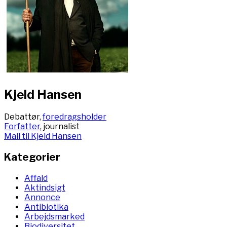
Kjeld Hansen
Debattør,
foredragsholder
Forfatter
, journalist
Mail til Kjeld Hansen
Kategorier
Affald
Aktindsigt
Annonce
Antibiotika
Arbejdsmarked
Biodiversitet