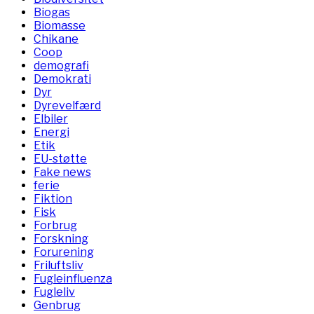
Biogas
Biomasse
Chikane
Coop
demografi
Demokrati
Dyr
Dyrevelfærd
Elbiler
Energi
Etik
EU-støtte
Fake news
ferie
Fiktion
Fisk
Forbrug
Forskning
Forurening
Friluftsliv
Fugleinfluenza
Fugleliv
Genbrug