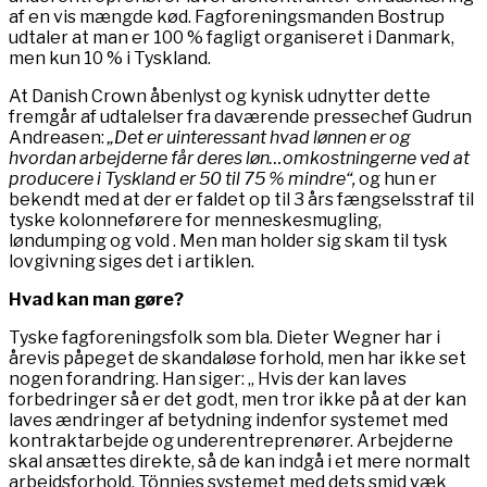
af en vis mængde kød. Fagforeningsmanden Bostrup
udtaler at man er 100 % fagligt organiseret i Danmark,
men kun 10 % i Tyskland.
At Danish Crown åbenlyst og kynisk udnytter dette
fremgår af udtalelser fra daværende pressechef Gudrun
Andreasen:
„Det er uinteressant hvad lønnen er og
hvordan arbejderne får deres løn…omkostningerne ved at
producere i Tyskland er 50 til 75 % mindre“,
og hun er
bekendt med at der er faldet op til 3 års fængselsstraf til
tyske kolonneførere for menneskesmugling,
løndumping og vold . Men man holder sig skam til tysk
lovgivning siges det i artiklen.
Hvad kan man gøre?
Tyske fagforeningsfolk som bla. Dieter Wegner har i
årevis påpeget de skandaløse forhold, men har ikke set
nogen forandring. Han siger: „ Hvis der kan laves
forbedringer så er det godt, men tror ikke på at der kan
laves ændringer af betydning indenfor systemet med
kontraktarbejde og underentreprenører. Arbejderne
skal ansættes direkte, så de kan indgå i et mere normalt
arbejdsforhold. Tönnies systemet med dets smid væk