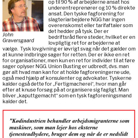
op til 90 % af arbejderne ansat hos
underentreprenører og 10 % direkte
ansat. Den tyske fagforening for
slagteriarbejdere NGG har ingen
overenskomst eller tarifaftaler som
det hedder på tysk. Der er
John
bedriftsråd flere steder, hvilket er en
Graversgaard
lovpligtig ret for arbejderne at
vælge. Tysk lovgivning er iøvrigt svag når det gælder om
at kunne indbringe sager for retten. Der er ikke en ret
for organisationer, men kun en ret for individer til at føre
sager oplyser NGG. Union Busting er udbredt, dvs. man
gør alt hvad man kan for at holde fagforeningerne ude,
også med hjælp af konsulenter og advokater. Tyskerne
kalder også dette for „Fertigmacherei“, hvor man går
efter at knuse forsøg på at organisere sig fagligt. Man
bliver „kaputtgemacht“ som en tysk fagforeningsmand
kalder det.