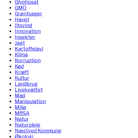
Glyphosat
GMO
Grøntsager
Havet
Iltsvind
Innovation
Insekter
Jagt
Kartoffelavl
Klima
Korruption
Kød
Kræft
Kultur
Landbrug
Livskvalitet
Mad
Manipulation
Miljø
MRSA
Natur
Naturpleje
Næstved Kommune
Økologi