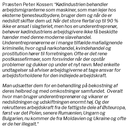
Præsten Peter Kossen:
“Kødindustrien behandler
arbejdsmigranterne som maskiner, som man lejer hos
eksterne tjenesteudbydere, bruger dem og når de er
nedslidt skifter dem ud. Når det store flertal op til 90 %
ikke er ansat i slagteriet, men hos en underentreprenør,
behøver kødindustriens arbejdsgivere ikke få beskidte
hænder med denne moderne slavehandel.
Underentreprenørerne er i mange tilfælde mafialignende
kriminelle, hvor også narkohandel, kvindehandel og
prostitution hører til forretningen. Ofte er det rene
postkassefirmaer, som forsvinder når der opstår
problemer og dukker op under et nyt navn. Med enkelte
undtagelser så afviser arbejdsgiverne at tage ansvar for
arbejdsforholdene for den indlejede arbejdskraft
.
Man udsætter dem for en behandling på bekostning af
deres helbred og med omkostninger samfundet. Overalt
hvor man bruger underentreprenører og vikarer er
nedslidningen og udskiftningen enormt høj. Og der
rekrutteres arbejdskraft fra de fattigste dele af Østeuropa,
først var det Polen, senere Rumænien, Ungarn og
Bulgarien, nu kommer de fra Moldavien og Ukraine og ofte
er de her illegalt.“