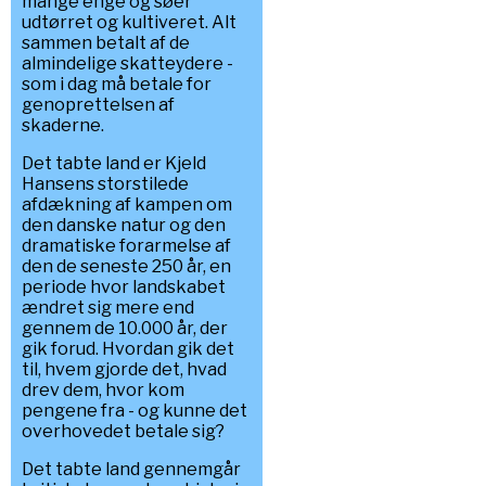
mange enge og søer
udtørret og kultiveret. Alt
sammen betalt af de
almindelige skatteydere -
som i dag må betale for
genoprettelsen af
skaderne.
Det tabte land er Kjeld
Hansens storstilede
afdækning af kampen om
den danske natur og den
dramatiske forarmelse af
den de seneste 250 år, en
periode hvor landskabet
ændret sig mere end
gennem de 10.000 år, der
gik forud. Hvordan gik det
til, hvem gjorde det, hvad
drev dem, hvor kom
pengene fra - og kunne det
overhovedet betale sig?
Det tabte land gennemgår