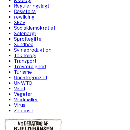
Økologi
Reguleringsjagt
Resistens
rewilding
Skov
Socialdemokratiet
Solenergi
Sprøjtegifte
Sundhed
Svineproduktion
Teknologi
Transport
Troværdighed
Turisme
Uncategorized
UNWTO
Vand
Vegetar
Vindmøller
Virus
Zoonose