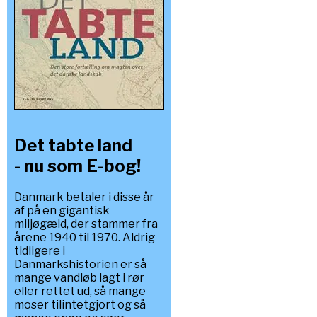
Det tabte land
- nu som E-bog!
Danmark betaler i disse år
af på en gigantisk
miljøgæld, der stammer fra
årene 1940 til 1970. Aldrig
tidligere i
Danmarkshistorien er så
mange vandløb lagt i rør
eller rettet ud, så mange
moser tilintetgjort og så