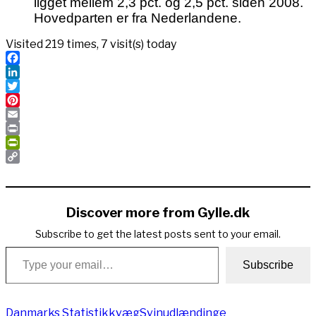
ligget mellem 2,3 pct. og 2,5 pct. siden 2008.
Hovedparten er fra Nederlandene.
Visited 219 times, 7 visit(s) today
Facebook
LinkedIn
Twitter
Pinterest
Email
Print
PrintFriendly
Copy
Link
Discover more from Gylle.dk
Subscribe to get the latest posts sent to your email.
Type your email…
Subscribe
Danmarks Statistik
kvæg
Svin
udlændinge