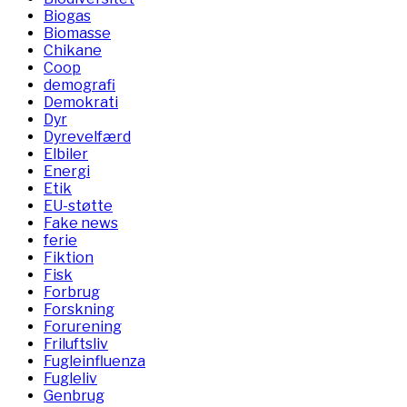
Biogas
Biomasse
Chikane
Coop
demografi
Demokrati
Dyr
Dyrevelfærd
Elbiler
Energi
Etik
EU-støtte
Fake news
ferie
Fiktion
Fisk
Forbrug
Forskning
Forurening
Friluftsliv
Fugleinfluenza
Fugleliv
Genbrug