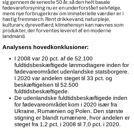
sig gennem de seneste 50 år, så den helt basale
fødevareforsyning nu er en underforstået selvfølge,
mens nye forbrugerkrav om immaterielle værdier er i
hastig fremmarch. Rent drikkevand, naturpleje,
kulturarv, dyrevelfærd, klimahensyn kan nævnes som
produkter, der forventes leveret af en moderne
landmand.
Analysens hovedkonklusioner:
I 2008 var 20 pct. af de 52.100
fuldtidsbeskæftigede lønmodtagere inden for
fødevareområdet udenlandske statsborgere.
I 2020 var andelen steget til 33 pct. og
beskæftigelsen til 52.500
fuldtidsbeskæftigede.
De udenlandske fuldtidsbeskæftigede inden
for fødevareområdet kom i 2020 især fra
Ukraine, Rumænien og Polen. Den største
stigning er blandt rumænere, hvor andelen er
steget fra 1,2 pct. i 2008 til 7,0 pct. i 2020.