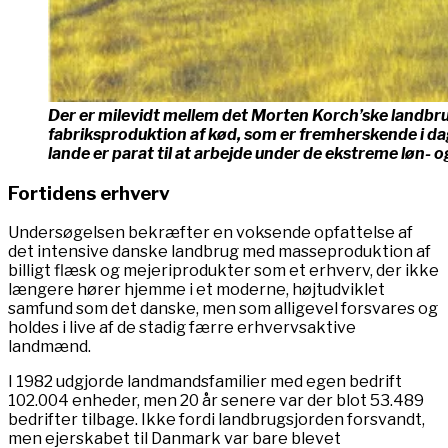
Der er milevidt mellem det Morten Korch’ske landbrug
fabriksproduktion af kød, som er fremherskende i da
lande er parat til at arbejde under de ekstreme løn- 
Fortidens erhverv
Undersøgelsen bekræfter en voksende opfattelse af
det intensive danske landbrug med masseproduktion af
billigt flæsk og mejeriprodukter som et erhverv, der ikke
længere hører hjemme i et moderne, højtudviklet
samfund som det danske, men som alligevel forsvares og
holdes i live af de stadig færre erhvervsaktive
landmænd.
I 1982 udgjorde landmandsfamilier med egen bedrift
102.004 enheder, men 20 år senere var der blot 53.489
bedrifter tilbage. Ikke fordi landbrugsjorden forsvandt,
men ejerskabet til Danmark var bare blevet