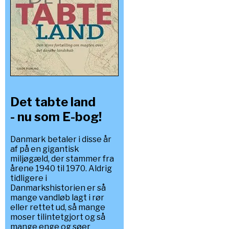
Det tabte land
- nu som E-bog!
Danmark betaler i disse år
af på en gigantisk
miljøgæld, der stammer fra
årene 1940 til 1970. Aldrig
tidligere i
Danmarkshistorien er så
mange vandløb lagt i rør
eller rettet ud, så mange
moser tilintetgjort og så
mange enge og søer