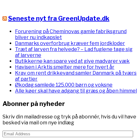
Seneste nyt fra GreenUpdate.dk
Forurening på Cheminovas gamle fabriksgrund
bliver nu indkapslet
Danmarks overforbrug kræver fem jordkloder
Træt af larven fra helvede? – Lad fuglene tage sig
af larverne
Butikkerne kan spare ved at give madvarer væk
Havisen i Arktis smelter mere for hvert år
Krav om rent drikkevand samler Danmark på tværs
af partier
Økodag samlede 125.000 børn og voksne
Alle køer skal have adgang til græs og åben himmel
Abonner på nyheder
Skriv din mailadresse og tryk på abonnér, hvis du vil have
besked via mail om nye indlæg
Email
Address