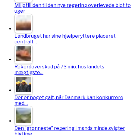
Miljøtilliden til den nye regering overlevede blot to
uger
Landbruget har sine hjælperyttere placeret
centralt…
Rekordoverskud på 73 mio. hos landets
mægtigste…
Der er noget galt, når Danmark kan konkurrere
med…
Den ”grønneste” regering i mands minde svigter
bigtime