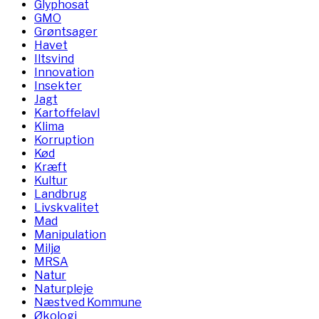
Glyphosat
GMO
Grøntsager
Havet
Iltsvind
Innovation
Insekter
Jagt
Kartoffelavl
Klima
Korruption
Kød
Kræft
Kultur
Landbrug
Livskvalitet
Mad
Manipulation
Miljø
MRSA
Natur
Naturpleje
Næstved Kommune
Økologi