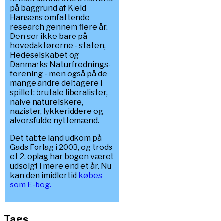
på baggrund af Kjeld
Hansens omfattende
research gennem flere år.
Den ser ikke bare på
hovedaktørerne - staten,
Hedeselskabet og
Danmarks Naturfrednings-
forening - men også på de
mange andre deltagere i
spillet: brutale liberalister,
naive naturelskere,
nazister, lykkeriddere og
alvorsfulde nyttemænd.
Det tabte land udkom på
Gads Forlag i 2008, og trods
et 2. oplag har bogen været
udsolgt i mere end et år. Nu
kan den imidlertid
købes
som E-bog.
Tags