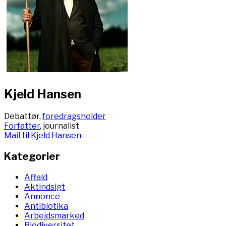
Kjeld Hansen
Debattør,
foredragsholder
Forfatter
, journalist
Mail til Kjeld Hansen
Kategorier
Affald
Aktindsigt
Annonce
Antibiotika
Arbejdsmarked
Biodiversitet