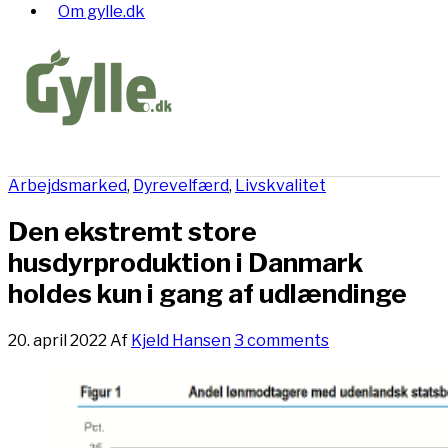
Om gylle.dk
Arbejdsmarked
,
Dyrevelfærd
,
Livskvalitet
Den ekstremt store
husdyrproduktion i Danmark
holdes kun i gang af udlændinge
20. april 2022
Af
Kjeld Hansen
3 comments