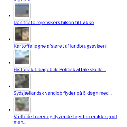
Den triste rejefiskers hilsen til Løkke
Kartoffelløgne afsløret af landbrugsavisen!
Historisk tilbageblik: Politisk aftale skulle…
Sydsjællandsk vandløb flyder på 6. døgn med…
Væltede træer og flyvende tagsten er ikke godt
men…