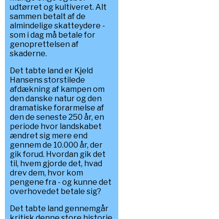
udtørret og kultiveret. Alt
sammen betalt af de
almindelige skatteydere -
som i dag må betale for
genoprettelsen af
skaderne.
Det tabte land er Kjeld
Hansens storstilede
afdækning af kampen om
den danske natur og den
dramatiske forarmelse af
den de seneste 250 år, en
periode hvor landskabet
ændret sig mere end
gennem de 10.000 år, der
gik forud. Hvordan gik det
til, hvem gjorde det, hvad
drev dem, hvor kom
pengene fra - og kunne det
overhovedet betale sig?
Det tabte land gennemgår
kritisk denne store historie