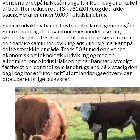
koncentreret på halvt så mange familier. I dag er antallet
af bedrifter reduceret til 34.731 (2017), og det falder
stadig. Heraf er under 9.000 heltidslandbrug.
Samme udvikling har de fleste andre lande gennemgået.
Som et naturligt led i samfundenes modernisering
skifter tyngden fra landbrug til industri og service, men
den danske samfundsudvikling adskiller sig markant på
dette særskilte område. Trods 50 år med en rivende
økonomisk og teknologisk udvikling og med en
altdominerende industrialisering har Danmark stædigt
fastholdt en identitet som landbrugsland, så vi stadig den
dag i dag har et ”unormalt” stort landbrugserhverv, der
producerer billige bulkvarer.