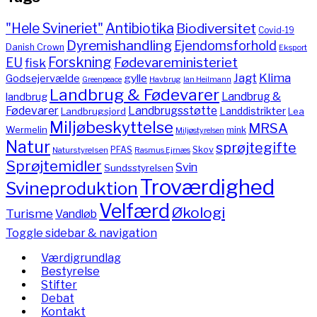
"Hele Svineriet"
Antibiotika
Biodiversitet
Covid-19
Dyremishandling
Ejendomsforhold
Danish Crown
Eksport
Forskning
Fødevareministeriet
EU
fisk
Jagt
Klima
gylle
Godsejervælde
Havbrug
Greenpeace
Ian Heilmann
Landbrug & Fødevarer
Landbrug &
landbrug
Fødevarer
Landbrugsstøtte
Landdistrikter
Landbrugsjord
Lea
Miljøbeskyttelse
MRSA
Wermelin
mink
Miljøstyrelsen
Natur
sprøjtegifte
PFAS
Skov
Naturstyrelsen
Rasmus Ejrnæs
Sprøjtemidler
Svin
Sundsstyrelsen
Troværdighed
Svineproduktion
Velfærd
Økologi
Turisme
Vandløb
Toggle sidebar & navigation
Værdigrundlag
Bestyrelse
Stifter
Debat
Kontakt