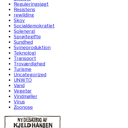
Reguleringsjagt
Resistens
rewilding
Skov
Socialdemokratiet
Solenergi
Sprøjtegifte
Sundhed
Svineproduktion
Teknologi
Transport
Troværdighed
Turisme
Uncategorized
UNWTO
Vand
Vegetar
Vindmøller
Virus
Zoonose