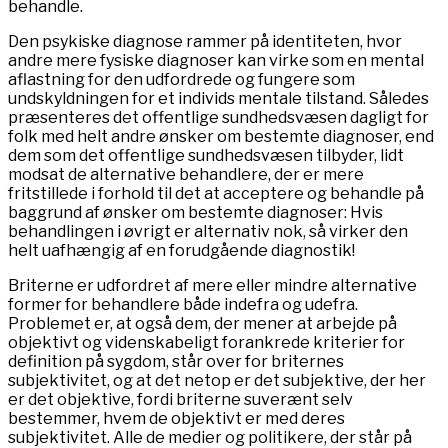
behandle.
Den psykiske diagnose rammer på identiteten, hvor
andre mere fysiske diagnoser kan virke som en mental
aflastning for den udfordrede og fungere som
undskyldningen for et individs mentale tilstand. Således
præsenteres det offentlige sundhedsvæsen dagligt for
folk med helt andre ønsker om bestemte diagnoser, end
dem som det offentlige sundhedsvæsen tilbyder, lidt
modsat de alternative behandlere, der er mere
fritstillede i forhold til det at acceptere og behandle på
baggrund af ønsker om bestemte diagnoser: Hvis
behandlingen i øvrigt er alternativ nok, så virker den
helt uafhængig af en forudgående diagnostik!
Briterne er udfordret af mere eller mindre alternative
former for behandlere både indefra og udefra.
Problemet er, at også dem, der mener at arbejde på
objektivt og videnskabeligt forankrede kriterier for
definition på sygdom, står over for briternes
subjektivitet, og at det netop er det subjektive, der her
er det objektive, fordi briterne suverænt selv
bestemmer, hvem de objektivt er med deres
subjektivitet. Alle de medier og politikere, der står på