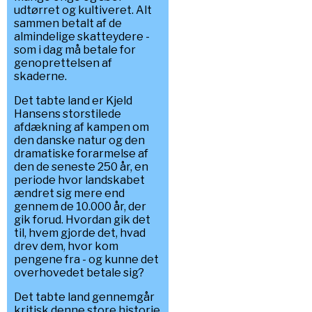
udtørret og kultiveret. Alt
sammen betalt af de
almindelige skatteydere -
som i dag må betale for
genoprettelsen af
skaderne.
Det tabte land er Kjeld
Hansens storstilede
afdækning af kampen om
den danske natur og den
dramatiske forarmelse af
den de seneste 250 år, en
periode hvor landskabet
ændret sig mere end
gennem de 10.000 år, der
gik forud. Hvordan gik det
til, hvem gjorde det, hvad
drev dem, hvor kom
pengene fra - og kunne det
overhovedet betale sig?
Det tabte land gennemgår
kritisk denne store historie