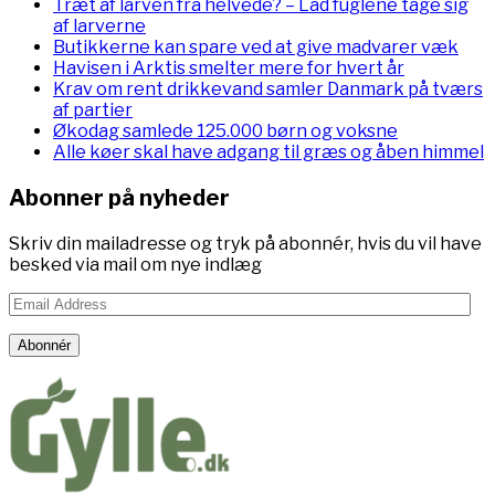
Træt af larven fra helvede? – Lad fuglene tage sig
af larverne
Butikkerne kan spare ved at give madvarer væk
Havisen i Arktis smelter mere for hvert år
Krav om rent drikkevand samler Danmark på tværs
af partier
Økodag samlede 125.000 børn og voksne
Alle køer skal have adgang til græs og åben himmel
Abonner på nyheder
Skriv din mailadresse og tryk på abonnér, hvis du vil have
besked via mail om nye indlæg
Email
Address
Abonnér