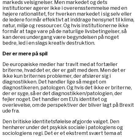
markeds velsignelser. Men markedet og dets
institutioner agerer ikke i overensstemmelse med en
højere rationalitet, for hverken markedet i sig selv eller
de ledere formår effektivt at inddrage hensynet til klima,
natur, miljø og ressourcer. Og hvis institutionerne ikke
formår at tage vare på de naturlige livsbetingelser, så
kan deres undergang være begyndelsen på noget
bedre, led i en slags kreativ destruktion.
Der er mere på spil
De europæiske medier har travlt med at fortæller
briterne, hvad det er, der er galt med dem. Men det er
ikke kun briternes problemer, der afslører sig i
diagnostikken. Det handler lige så meget om
diagnostikeren, patologen. Og hvis det ikke er briterne,
der er syge, så er det diagnostikken/patologien, der
fejler noget. Det handler om EU’s identitet og
overlevelse, om de perspektiver der bliver lagt på Brexit
ude fra.
Den britiske identitetsfølelse afgjorde valget. Den
henhører under det psykisk sociale i patologiens og
sociologiens regi. Det er et ekstremt svært tema at