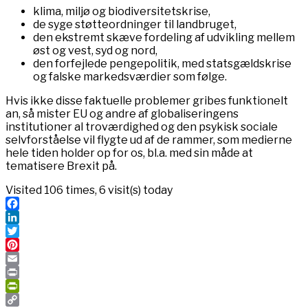
klima, miljø og biodiversitetskrise,
de syge støtteordninger til landbruget,
den ekstremt skæve fordeling af udvikling mellem
øst og vest, syd og nord,
den forfejlede pengepolitik, med statsgældskrise
og falske markedsværdier som følge.
Hvis ikke disse faktuelle problemer gribes funktionelt
an, så mister EU og andre af globaliseringens
institutioner al troværdighed og den psykisk sociale
selvforståelse vil flygte ud af de rammer, som medierne
hele tiden holder op for os, bl.a. med sin måde at
tematisere Brexit på.
Visited 106 times, 6 visit(s) today
Facebook
LinkedIn
Twitter
Pinterest
Email
Print
PrintFriendly