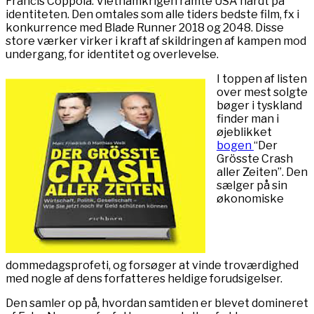
Francis Coppola. Vietnamkrigen ramte USA hårdt på
identiteten. Den omtales som alle tiders bedste film, fx i
konkurrence med Blade Runner 2018 og 2048. Disse
store værker virker i kraft af skildringen af kampen mod
undergang, for identitet og overlevelse.
I toppen af listen
over mest solgte
bøger i tyskland
finder man i
øjeblikket
bogen
“Der
Grösste Crash
aller Zeiten”. Den
sælger på sin
økonomiske
dommedagsprofeti, og forsøger at vinde troværdighed
med nogle af dens forfatteres heldige forudsigelser.
Den samler op på, hvordan samtiden er blevet domineret