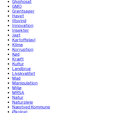
Glyphosat
GMO
Grøntsager
Havet
Iltsvind
Innovation
Insekter
Jagt
Kartoffelavl
Klima
Korruption
Kød
Kræft
Kultur
Landbrug
Livskvalitet
Mad
Manipulation
Miljø
MRSA
Natur
Naturpleje
Næstved Kommune
Økologi