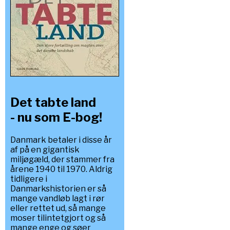
Det tabte land
- nu som E-bog!
Danmark betaler i disse år
af på en gigantisk
miljøgæld, der stammer fra
årene 1940 til 1970. Aldrig
tidligere i
Danmarkshistorien er så
mange vandløb lagt i rør
eller rettet ud, så mange
moser tilintetgjort og så
mange enge og søer