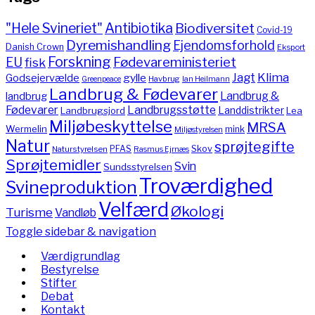
"Hele Svineriet"
Antibiotika
Biodiversitet
Covid-19
Dyremishandling
Ejendomsforhold
Danish Crown
Eksport
Forskning
Fødevareministeriet
EU
fisk
Jagt
Klima
gylle
Godsejervælde
Havbrug
Greenpeace
Ian Heilmann
Landbrug & Fødevarer
Landbrug &
landbrug
Fødevarer
Landbrugsstøtte
Landdistrikter
Landbrugsjord
Lea
Miljøbeskyttelse
MRSA
Wermelin
mink
Miljøstyrelsen
Natur
sprøjtegifte
PFAS
Skov
Naturstyrelsen
Rasmus Ejrnæs
Sprøjtemidler
Svin
Sundsstyrelsen
Troværdighed
Svineproduktion
Velfærd
Økologi
Turisme
Vandløb
Toggle sidebar & navigation
Værdigrundlag
Bestyrelse
Stifter
Debat
Kontakt