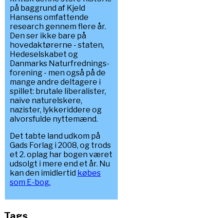
på baggrund af Kjeld
Hansens omfattende
research gennem flere år.
Den ser ikke bare på
hovedaktørerne - staten,
Hedeselskabet og
Danmarks Naturfrednings-
forening - men også på de
mange andre deltagere i
spillet: brutale liberalister,
naive naturelskere,
nazister, lykkeriddere og
alvorsfulde nyttemænd.
Det tabte land udkom på
Gads Forlag i 2008, og trods
et 2. oplag har bogen været
udsolgt i mere end et år. Nu
kan den imidlertid
købes
som E-bog.
Tags