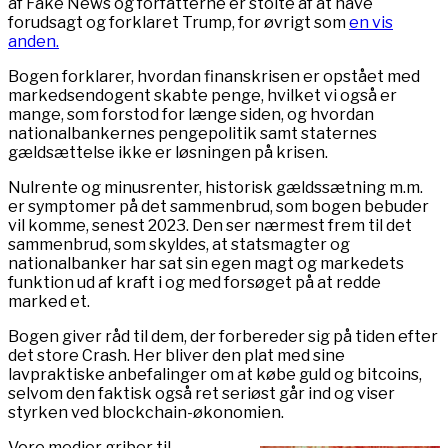
af Fake News og forfatterne er stolte af at have
forudsagt og forklaret Trump, for øvrigt som
en vis
anden.
Bogen forklarer, hvordan finanskrisen er opstået med
markedsendogent skabte penge, hvilket vi også er
mange, som forstod for længe siden, og hvordan
nationalbankernes pengepolitik samt staternes
gældsættelse ikke er løsningen på krisen.
Nulrente og minusrenter, historisk gældssætning m.m.
er symptomer på det sammenbrud, som bogen bebuder
vil komme, senest 2023. Den ser nærmest frem til det
sammenbrud, som skyldes, at statsmagter og
nationalbanker har sat sin egen magt og markedets
funktion ud af kraft i og med forsøget på at redde
marked et.
Bogen giver råd til dem, der forbereder sig på tiden efter
det store Crash. Her bliver den plat med sine
lavpraktiske anbefalinger om at købe guld og bitcoins,
selvom den faktisk også ret seriøst går ind og viser
styrken ved blockchain-økonomien.
Vore medier griber til