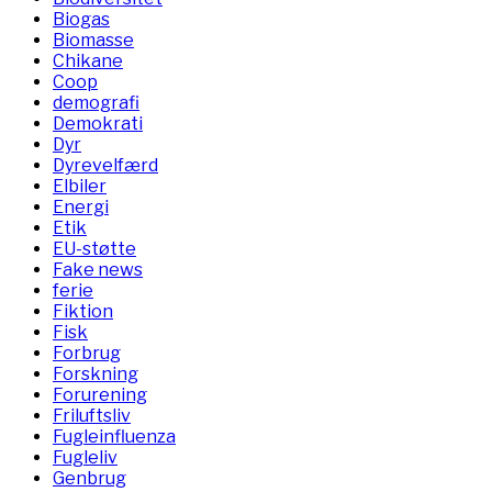
Biogas
Biomasse
Chikane
Coop
demografi
Demokrati
Dyr
Dyrevelfærd
Elbiler
Energi
Etik
EU-støtte
Fake news
ferie
Fiktion
Fisk
Forbrug
Forskning
Forurening
Friluftsliv
Fugleinfluenza
Fugleliv
Genbrug