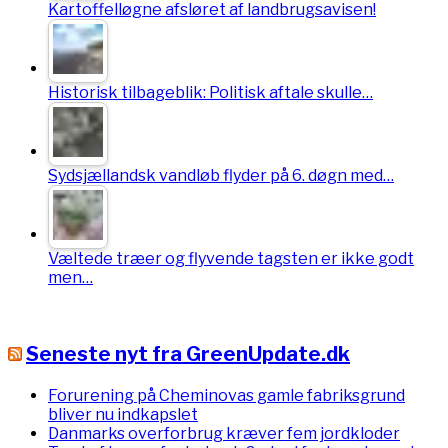
Kartoffelløgne afsløret af landbrugsavisen!
Historisk tilbageblik: Politisk aftale skulle…
Sydsjællandsk vandløb flyder på 6. døgn med…
Væltede træer og flyvende tagsten er ikke godt
men…
Seneste nyt fra GreenUpdate.dk
Forurening på Cheminovas gamle fabriksgrund
bliver nu indkapslet
Danmarks overforbrug kræver fem jordkloder