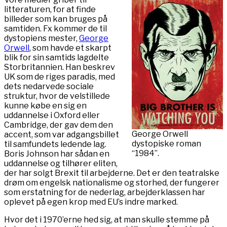
litteraturen, for at finde
billeder som kan bruges på
samtiden. Fx kommer de til
dystopiens mester,
George
Orwell
, som havde et skarpt
blik for sin samtids lagdelte
Storbritannien. Han beskrev
UK som de riges paradis, med
dets nedarvede sociale
struktur, hvor de velstillede
kunne købe en sig en
uddannelse i Oxford eller
Cambridge, der gav dem den
George Orwell
accent, som var adgangsbillet
dystopiske roman
til samfundets ledende lag.
“1984”.
Boris Johnson har sådan en
uddannelse og tilhører eliten,
der har solgt Brexit til arbejderne. Det er den teatralske
drøm om engelsk nationalisme og storhed, der fungerer
som erstatning for de nederlag, arbejderklassen har
oplevet på egen krop med EU’s indre marked.
Hvor det i 1970’erne hed sig, at man skulle stemme på