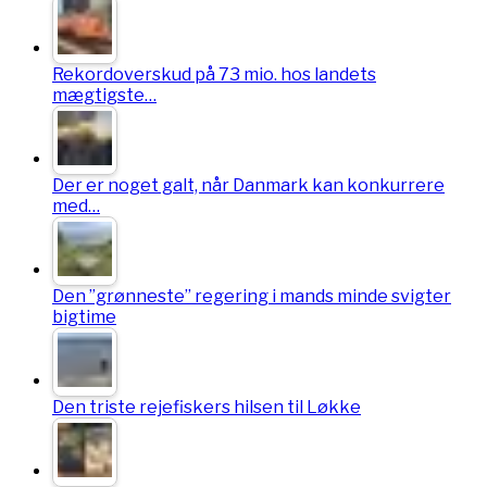
Rekordoverskud på 73 mio. hos landets
mægtigste…
Der er noget galt, når Danmark kan konkurrere
med…
Den ”grønneste” regering i mands minde svigter
bigtime
Den triste rejefiskers hilsen til Løkke