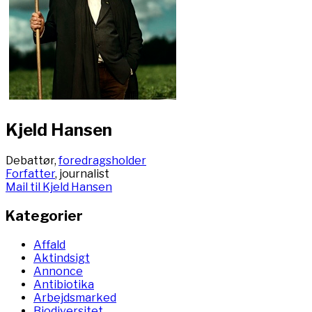
Kjeld Hansen
Debattør,
foredragsholder
Forfatter
, journalist
Mail til Kjeld Hansen
Kategorier
Affald
Aktindsigt
Annonce
Antibiotika
Arbejdsmarked
Biodiversitet