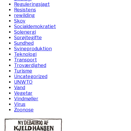
Reguleringsjagt
Resistens
rewilding
Skov
Socialdemokratiet
Solenergi
Sprøjtegifte
Sundhed
Svineproduktion
Teknologi
Transport
Troværdighed
Turisme
Uncategorized
UNWTO
Vand
Vegetar
Vindmøller
Virus
Zoonose