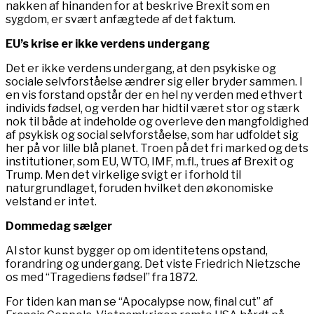
nakken af hinanden for at beskrive Brexit som en
sygdom, er svært anfægtede af det faktum.
EU’s krise er ikke verdens undergang
Det er ikke verdens undergang, at den psykiske og
sociale selvforståelse ændrer sig eller bryder sammen. I
en vis forstand opstår der en hel ny verden med ethvert
individs fødsel, og verden har hidtil været stor og stærk
nok til både at indeholde og overleve den mangfoldighed
af psykisk og social selvforståelse, som har udfoldet sig
her på vor lille blå planet. Troen på det fri marked og dets
institutioner, som EU, WTO, IMF, m.fl., trues af Brexit og
Trump. Men det virkelige svigt er i forhold til
naturgrundlaget, foruden hvilket den økonomiske
velstand er intet.
Dommedag sælger
Al stor kunst bygger op om identitetens opstand,
forandring og undergang. Det viste Friedrich Nietzsche
os med “Tragediens fødsel” fra 1872.
For tiden kan man se “Apocalypse now, final cut” af