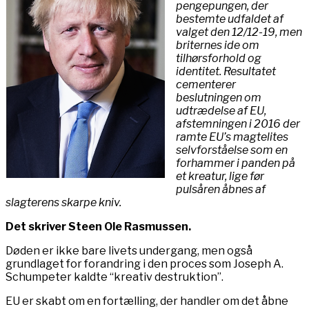
pengepungen, der
bestemte udfaldet af
valget den 12/12-19, men
briternes ide om
tilhørsforhold og
identitet. Resultatet
cementerer
beslutningen om
udtrædelse af EU,
afstemningen i 2016 der
ramte EU’s magtelites
selvforståelse som en
forhammer i panden på
et kreatur, lige før
pulsåren åbnes af
slagterens skarpe kniv.
Det skriver Steen Ole Rasmussen.
Døden er ikke bare livets undergang, men også
grundlaget for forandring i den proces som Joseph A.
Schumpeter kaldte “kreativ destruktion”.
EU er skabt om en fortælling, der handler om det åbne