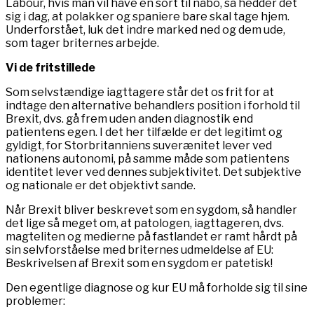
Labour, hvis man vil have en sort til nabo, så hedder det
sig i dag, at polakker og spaniere bare skal tage hjem.
Underforstået, luk det indre marked ned og dem ude,
som tager briternes arbejde.
Vi de fritstillede
Som selvstændige iagttagere står det os frit for at
indtage den alternative behandlers position i forhold til
Brexit, dvs. gå frem uden anden diagnostik end
patientens egen. I det her tilfælde er det legitimt og
gyldigt, for Storbritanniens suverænitet lever ved
nationens autonomi, på samme måde som patientens
identitet lever ved dennes subjektivitet. Det subjektive
og nationale er det objektivt sande.
Når Brexit bliver beskrevet som en sygdom, så handler
det lige så meget om, at patologen, iagttageren, dvs.
magteliten og medierne på fastlandet er ramt hårdt på
sin selvforståelse med briternes udmeldelse af EU:
Beskrivelsen af Brexit som en sygdom er patetisk!
Den egentlige diagnose og kur EU må forholde sig til sine
problemer: