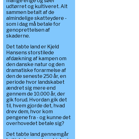
mange enge og søer
udtørret og kultiveret. Alt
sammen betalt af de
almindelige skatteydere -
som i dag må betale for
genoprettelsen af
skaderne.
Det tabte land er Kjeld
Hansens storstilede
afdækning af kampen om
den danske natur og den
dramatiske forarmelse af
den de seneste 250 år, en
periode hvor landskabet
ændret sig mere end
gennem de 10.000 år, der
gik forud. Hvordan gik det
til, hvem gjorde det, hvad
drev dem, hvor kom
pengene fra - og kunne det
overhovedet betale sig?
Det tabte land gennemgår