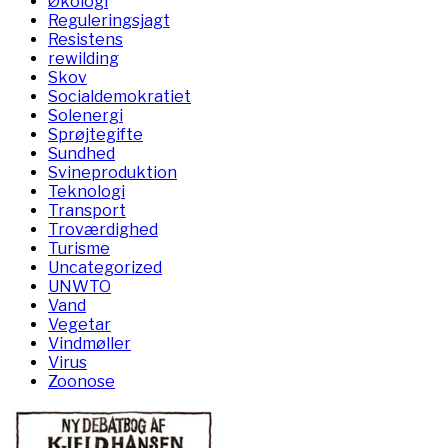
Økologi
Reguleringsjagt
Resistens
rewilding
Skov
Socialdemokratiet
Solenergi
Sprøjtegifte
Sundhed
Svineproduktion
Teknologi
Transport
Troværdighed
Turisme
Uncategorized
UNWTO
Vand
Vegetar
Vindmøller
Virus
Zoonose