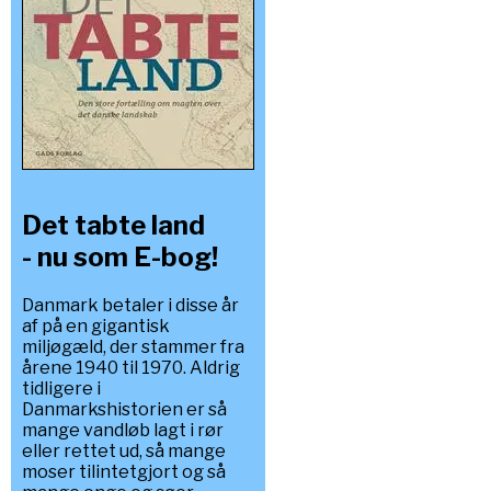
Det tabte land
- nu som E-bog!
Danmark betaler i disse år
af på en gigantisk
miljøgæld, der stammer fra
årene 1940 til 1970. Aldrig
tidligere i
Danmarkshistorien er så
mange vandløb lagt i rør
eller rettet ud, så mange
moser tilintetgjort og så