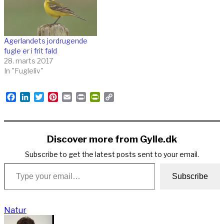
Agerlandets jordrugende
fugle er i frit fald
28. marts 2017
In "Fugleliv"
Facebook
LinkedIn
Twitter
Pinterest
Email
Print
PrintFriendly
Copy
Link
Discover more from Gylle.dk
Subscribe to get the latest posts sent to your email.
Type your email…
Subscribe
Natur