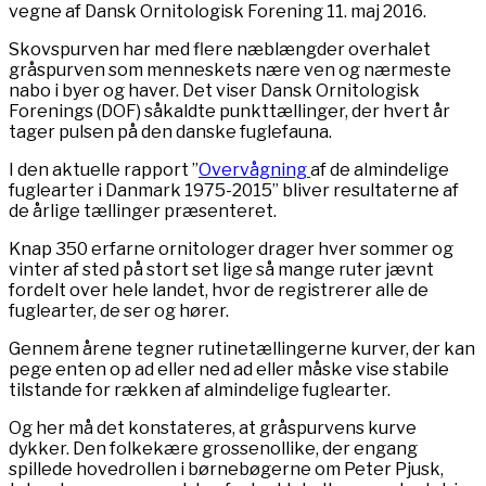
vegne af Dansk Ornitologisk Forening 11. maj 2016.
Skovspurven har med flere næblængder overhalet
gråspurven som menneskets nære ven og nærmeste
nabo i byer og haver. Det viser Dansk Ornitologisk
Forenings (DOF) såkaldte punkttællinger, der hvert år
tager pulsen på den danske fuglefauna.
I den aktuelle rapport ”
Overvågning
af de almindelige
fuglearter i Danmark 1975-2015” bliver resultaterne af
de årlige tællinger præsenteret.
Knap 350 erfarne ornitologer drager hver sommer og
vinter af sted på stort set lige så mange ruter jævnt
fordelt over hele landet, hvor de registrerer alle de
fuglearter, de ser og hører.
Gennem årene tegner rutinetællingerne kurver, der kan
pege enten op ad eller ned ad eller måske vise stabile
tilstande for rækken af almindelige fuglearter.
Og her må det konstateres, at gråspurvens kurve
dykker. Den folkekære grossenollike, der engang
spillede hovedrollen i børnebøgerne om Peter Pjusk,