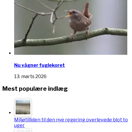
Nu vågner fuglekoret
13. marts 2026
Mest populære indlæg
Miljøtilliden til den nye regering overlevede blot to
uger