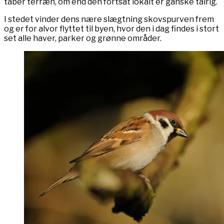
taber terræn, om end den fortsat lokalt er ganske talrig.
I stedet vinder dens nære slægtning skovspurven frem
og er for alvor flyttet til byen, hvor den i dag findes i stort
set alle haver, parker og grønne områder.