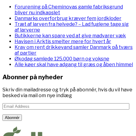
Forurening på Cheminovas gamle fabriksgrund
bliver nu indkapslet
Danmarks overforbrug kræver fem jordkloder
Træt af larven fra helvede? – Lad fuglene tage sig
af larverne
Butikkerne kan spare ved at give madvarer væk
Havisen i Arktis smelter mere for hvert år
Krav om rent drikkevand samler Danmark på tværs
af partier
Økodag samlede 125.000 børn og voksne
Alle køer skal have adgang til græs og åben himmel
Abonner på nyheder
Skriv din mailadresse og tryk på abonnér, hvis du vil have
besked via mail om nye indlæg
Email
Address
Abonnér