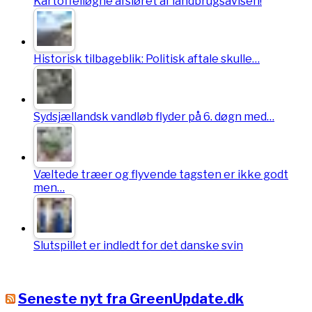
Kartoffelløgne afsløret af landbrugsavisen!
Historisk tilbageblik: Politisk aftale skulle…
Sydsjællandsk vandløb flyder på 6. døgn med…
Væltede træer og flyvende tagsten er ikke godt
men…
Slutspillet er indledt for det danske svin
Seneste nyt fra GreenUpdate.dk