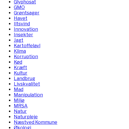
Glyphosat
GMO
Grøntsager
Havet
Iltsvind
Innovation
Insekter
Jagt
Kartoffelavl
Klima
Korruption
Kød
Kræft
Kultur
Landbrug
Livskvalitet
Mad
Manipulation
Miljø
MRSA
Natur
Naturpleje
Næstved Kommune
Økologi