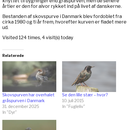
knyttet til bygninger end gråspurven, men de senere
årtier er den for alvor rykket ind på livet af danskerne.
Bestanden af skovspurve i Danmark blev fordoblet fra
cirka 1980 og ti år frem, hvorefter kurven er fladet mere
ud.
Visited 124 times, 4 visit(s) today
Relaterede
Skovspurven har overhalet
Se den lille stær – hvor?
gråspurven i Danmark
10. juli 2015
31. december 2025
In "Fugleliv"
In "Dyr"