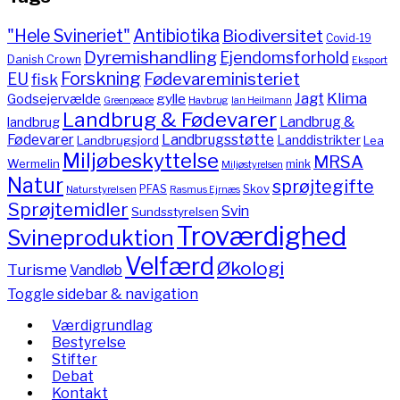
"Hele Svineriet"
Antibiotika
Biodiversitet
Covid-19
Dyremishandling
Ejendomsforhold
Danish Crown
Eksport
Forskning
Fødevareministeriet
EU
fisk
Jagt
Klima
gylle
Godsejervælde
Havbrug
Greenpeace
Ian Heilmann
Landbrug & Fødevarer
Landbrug &
landbrug
Fødevarer
Landbrugsstøtte
Landdistrikter
Landbrugsjord
Lea
Miljøbeskyttelse
MRSA
Wermelin
mink
Miljøstyrelsen
Natur
sprøjtegifte
PFAS
Skov
Naturstyrelsen
Rasmus Ejrnæs
Sprøjtemidler
Svin
Sundsstyrelsen
Troværdighed
Svineproduktion
Velfærd
Økologi
Turisme
Vandløb
Toggle sidebar & navigation
Værdigrundlag
Bestyrelse
Stifter
Debat
Kontakt