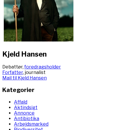
Kjeld Hansen
Debattør,
foredragsholder
Forfatter
, journalist
Mail til Kjeld Hansen
Kategorier
Affald
Aktindsigt
Annonce
Antibiotika
Arbejdsmarked
Biodiversitet