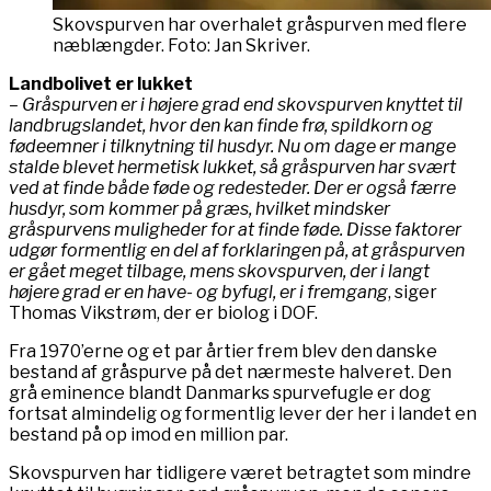
Skovspurven har overhalet gråspurven med flere
næblængder. Foto: Jan Skriver.
Landbolivet er lukket
– Gråspurven er i højere grad end skovspurven knyttet til
landbrugslandet, hvor den kan finde frø, spildkorn og
fødeemner i tilknytning til husdyr. Nu om dage er mange
stalde blevet hermetisk lukket, så gråspurven har svært
ved at finde både føde og redesteder. Der er også færre
husdyr, som kommer på græs, hvilket mindsker
gråspurvens muligheder for at finde føde. Disse faktorer
udgør formentlig en del af forklaringen på, at gråspurven
er gået meget tilbage, mens skovspurven, der i langt
højere grad er en have- og byfugl, er i fremgang
, siger
Thomas Vikstrøm, der er biolog i DOF.
Fra 1970’erne og et par årtier frem blev den danske
bestand af gråspurve på det nærmeste halveret. Den
grå eminence blandt Danmarks spurvefugle er dog
fortsat almindelig og formentlig lever der her i landet en
bestand på op imod en million par.
Skovspurven har tidligere været betragtet som mindre