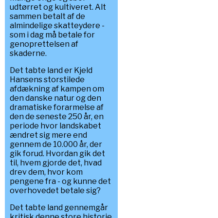
udtørret og kultiveret. Alt
sammen betalt af de
almindelige skatteydere -
som i dag må betale for
genoprettelsen af
skaderne.
Det tabte land er Kjeld
Hansens storstilede
afdækning af kampen om
den danske natur og den
dramatiske forarmelse af
den de seneste 250 år, en
periode hvor landskabet
ændret sig mere end
gennem de 10.000 år, der
gik forud. Hvordan gik det
til, hvem gjorde det, hvad
drev dem, hvor kom
pengene fra - og kunne det
overhovedet betale sig?
Det tabte land gennemgår
kritisk denne store historie