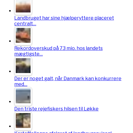
Landbruget har sine hjælperyttere placeret
centralt…
Rekordoverskud på 73 mio. hos landets
mægtigste…
Der er noget galt, når Danmark kan konkurrere
med…
Den triste rejefiskers hilsen til Løkke