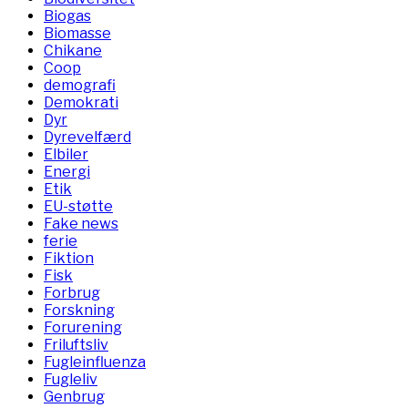
Biogas
Biomasse
Chikane
Coop
demografi
Demokrati
Dyr
Dyrevelfærd
Elbiler
Energi
Etik
EU-støtte
Fake news
ferie
Fiktion
Fisk
Forbrug
Forskning
Forurening
Friluftsliv
Fugleinfluenza
Fugleliv
Genbrug