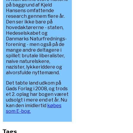
på baggrund af Kjeld
Hansens omfattende
research gennem flere år.
Den ser ikke bare på
hovedaktørerne - staten,
Hedeselskabet og
Danmarks Naturfrednings-
forening - men også på de
mange andre deltagere i
spillet: brutale liberalister,
naive naturelskere,
nazister, lykkeriddere og
alvorsfulde nyttemænd.
Det tabte land udkom på
Gads Forlag i 2008, og trods
et 2. oplag har bogen været
udsolgt i mere end et år. Nu
kan den imidlertid
købes
som E-bog.
Tags