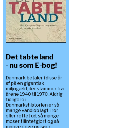
Det tabte land
- nu som E-bog!
Danmark betaler i disse år
af på en gigantisk
miljøgæld, der stammer fra
årene 1940 til 1970. Aldrig
tidligere i
Danmarkshistorien er så
mange vandløb lagt i rør
eller rettet ud, så mange
moser tilintetgjort og så
mange enge og søer