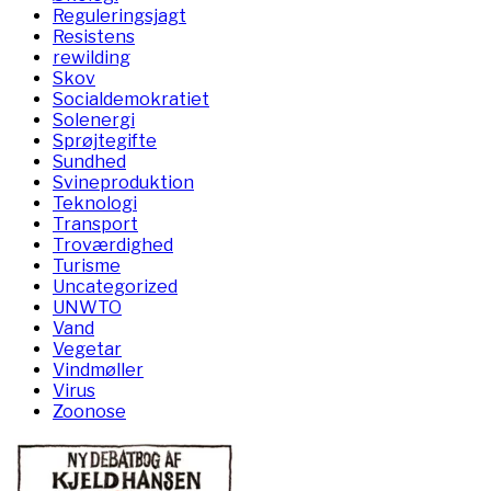
Reguleringsjagt
Resistens
rewilding
Skov
Socialdemokratiet
Solenergi
Sprøjtegifte
Sundhed
Svineproduktion
Teknologi
Transport
Troværdighed
Turisme
Uncategorized
UNWTO
Vand
Vegetar
Vindmøller
Virus
Zoonose