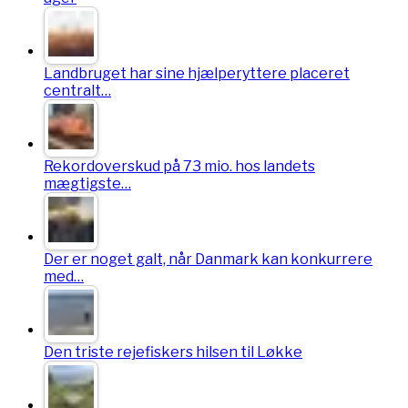
Landbruget har sine hjælperyttere placeret
centralt…
Rekordoverskud på 73 mio. hos landets
mægtigste…
Der er noget galt, når Danmark kan konkurrere
med…
Den triste rejefiskers hilsen til Løkke