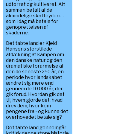
udtørret og kultiveret. Alt
sammen betalt af de
almindelige skatteydere -
som i dag må betale for
genoprettelsen af
skaderne.
Det tabte land er Kjeld
Hansens storstilede
afdækning af kampen om
den danske natur og den
dramatiske forarmelse af
den de seneste 250 år, en
periode hvor landskabet
ændret sig mere end
gennem de 10.000 år, der
gik forud. Hvordan gik det
til, hvem gjorde det, hvad
drev dem, hvor kom
pengene fra - og kunne det
overhovedet betale sig?
Det tabte land gennemgår
kritisk denne store historie