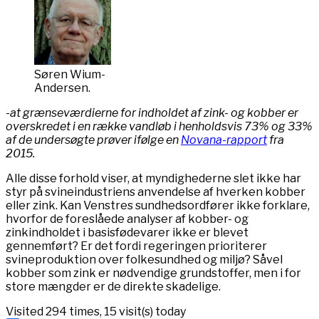
Søren Wium-
Andersen.
-at grænseværdierne for indholdet af zink- og kobber er
overskredet i en række vandløb i henholdsvis 73% og 33%
af de undersøgte prøver ifølge en
Novana-rapport
fra
2015.
Alle disse forhold viser, at myndighederne slet ikke har
styr på svineindustriens anvendelse af hverken kobber
eller zink. Kan Venstres sundhedsordfører ikke forklare,
hvorfor de foreslåede analyser af kobber- og
zinkindholdet i basisfødevarer ikke er blevet
gennemført? Er det fordi regeringen prioriterer
svineproduktion over folkesundhed og miljø? Såvel
kobber som zink er nødvendige grundstoffer, men i for
store mængder er de direkte skadelige.
Visited 294 times, 15 visit(s) today