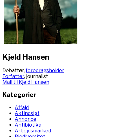
Kjeld Hansen
Debattør,
foredragsholder
Forfatter
, journalist
Mail til Kjeld Hansen
Kategorier
Affald
Aktindsigt
Annonce
Antibiotika
Arbejdsmarked
Biodiversitet