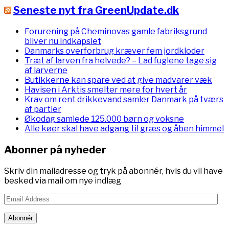
Seneste nyt fra GreenUpdate.dk
Forurening på Cheminovas gamle fabriksgrund
bliver nu indkapslet
Danmarks overforbrug kræver fem jordkloder
Træt af larven fra helvede? – Lad fuglene tage sig
af larverne
Butikkerne kan spare ved at give madvarer væk
Havisen i Arktis smelter mere for hvert år
Krav om rent drikkevand samler Danmark på tværs
af partier
Økodag samlede 125.000 børn og voksne
Alle køer skal have adgang til græs og åben himmel
Abonner på nyheder
Skriv din mailadresse og tryk på abonnér, hvis du vil have
besked via mail om nye indlæg
Email
Address
Abonnér