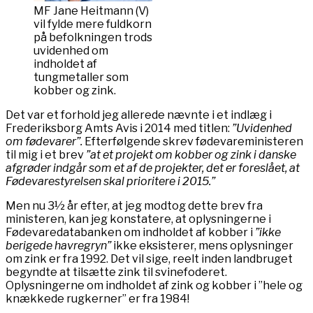
MF Jane Heitmann (V)
vil fylde mere fuldkorn
på befolkningen trods
uvidenhed om
indholdet af
tungmetaller som
kobber og zink.
Det var et forhold jeg allerede nævnte i et indlæg i
Frederiksborg Amts Avis i 2014 med titlen:
”Uvidenhed
om fødevarer”.
Efterfølgende skrev fødevareministeren
til mig i et brev
”at et projekt om kobber og zink i danske
afgrøder indgår som et af de projekter, det er foreslået, at
Fødevarestyrelsen skal prioritere i 2015.”
Men nu 3½ år efter, at jeg modtog dette brev fra
ministeren, kan jeg konstatere, at oplysningerne i
Fødevaredatabanken om indholdet af kobber i
”ikke
berigede havregryn”
ikke eksisterer, mens oplysninger
om zink er fra 1992. Det vil sige, reelt inden landbruget
begyndte at tilsætte zink til svinefoderet.
Oplysningerne om indholdet af zink og kobber i ”hele og
knækkede rugkerner” er fra 1984!