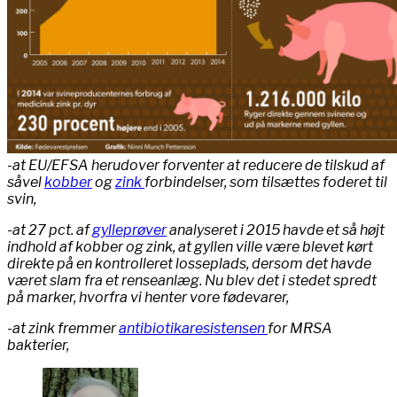
-at EU/EFSA herudover forventer at reducere de tilskud af
såvel
kobber
og
zink
forbindelser, som tilsættes foderet til
svin,
-at 27 pct. af
gylleprøver
analyseret i 2015 havde et så højt
indhold af kobber og zink, at gyllen ville være blevet kørt
direkte på en kontrolleret losseplads, dersom det havde
været slam fra et renseanlæg. Nu blev det i stedet spredt
på marker, hvorfra vi henter vore fødevarer,
-at zink fremmer
antibiotikaresistensen
for MRSA
bakterier,