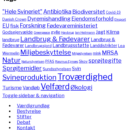
"Hele Svineriet"
Antibiotika
Biodiversitet
Covid-19
Dyremishandling
Ejendomsforhold
Danish Crown
Eksport
Forskning
Fødevareministeriet
EU
fisk
Jagt
Klima
gylle
Godsejervælde
Havbrug
Greenpeace
Ian Heilmann
Landbrug & Fødevarer
Landbrug &
landbrug
Fødevarer
Landbrugsstøtte
Landdistrikter
Landbrugsjord
Lea
Miljøbeskyttelse
MRSA
Wermelin
mink
Miljøstyrelsen
Natur
sprøjtegifte
PFAS
Skov
Naturstyrelsen
Rasmus Ejrnæs
Sprøjtemidler
Svin
Sundsstyrelsen
Troværdighed
Svineproduktion
Velfærd
Økologi
Turisme
Vandløb
Toggle sidebar & navigation
Værdigrundlag
Bestyrelse
Stifter
Debat
Kontakt