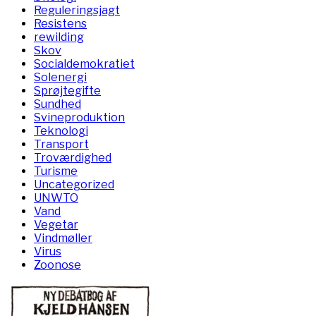
Reguleringsjagt
Resistens
rewilding
Skov
Socialdemokratiet
Solenergi
Sprøjtegifte
Sundhed
Svineproduktion
Teknologi
Transport
Troværdighed
Turisme
Uncategorized
UNWTO
Vand
Vegetar
Vindmøller
Virus
Zoonose