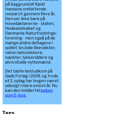
på baggrund af Kjeld
Hansens omfattende
research gennem flere år.
Den ser ikke bare på
hovedaktørerne - staten,
Hedeselskabet og
Danmarks Naturfrednings-
forening - men også på de
mange andre deltagere i
spillet: brutale liberalister,
naive naturelskere,
nazister, lykkeriddere og
alvorsfulde nyttemænd.
Det tabte land udkom på
Gads Forlag i 2008, og trods
et 2. oplag har bogen været
udsolgt i mere end et år. Nu
kan den imidlertid
købes
som E-bog.
Tags