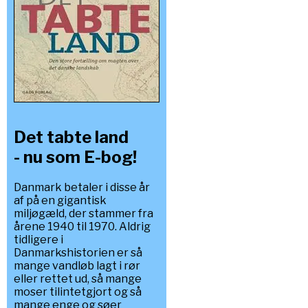
Det tabte land
- nu som E-bog!
Danmark betaler i disse år
af på en gigantisk
miljøgæld, der stammer fra
årene 1940 til 1970. Aldrig
tidligere i
Danmarkshistorien er så
mange vandløb lagt i rør
eller rettet ud, så mange
moser tilintetgjort og så
mange enge og søer