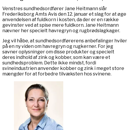
Venstres sundhedsordfører Jane Heitmann slår
Frederiksborg Amts Avis den 12. januar et slag for at øge
anvendelsen af fuldkorn i kosten, da der er en række
gevinster ved at spise mere fuldkorn. Jane Heitmann
nævner her specielt havregryn og rugbrødslagkager.
Jeg vil håbe, at sundhedsordførerens anbefalinger hviler
på en ny viden om havregryn og rugkerner. For jeg
savner oplysninger om disse produkter og specielt
deres indhold af zink og kobber, som kan være et
sundhedsproblem. Dette ikke mindst, fordi
svineindustrien anvender kobber og zink i meget store
mængder for at forbedre tilvæksten hos svinene.