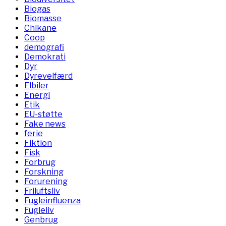
Biogas
Biomasse
Chikane
Coop
demografi
Demokrati
Dyr
Dyrevelfærd
Elbiler
Energi
Etik
EU-støtte
Fake news
ferie
Fiktion
Fisk
Forbrug
Forskning
Forurening
Friluftsliv
Fugleinfluenza
Fugleliv
Genbrug