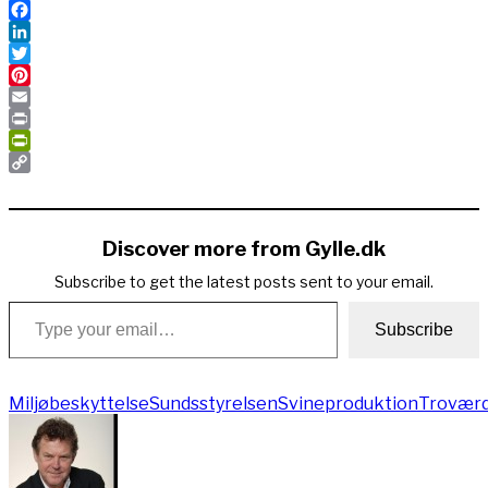
Facebook
LinkedIn
Twitter
Pinterest
Email
Print
PrintFriendly
Copy
Link
Discover more from Gylle.dk
Subscribe to get the latest posts sent to your email.
Type your email…
Subscribe
Miljøbeskyttelse
Sundsstyrelsen
Svineproduktion
Trovær