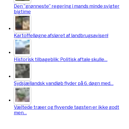
Den ”grønneste” regering i mands minde svigter
bigtime
Kartoffelløgne afsløret af landbrugsavisen!
Historisk tilbageblik: Politisk aftale skulle…
Sydsjællandsk vandløb flyder på 6. døgn med…
Væltede træer og flyvende tagsten er ikke godt
men…