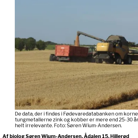
De data, der i findes i Fødevaredatabanken om kornet
tungmetallerne zink og kobber er mere end 25-30 år
helt irrelevante. Foto: Søren Wium-Andersen.
Af biolog Søren Wium-Andersen, Ådalen 15, Hillerød