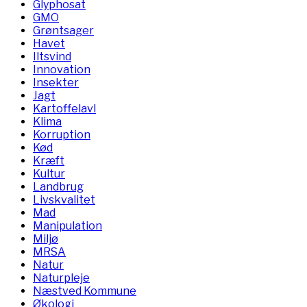
Glyphosat
GMO
Grøntsager
Havet
Iltsvind
Innovation
Insekter
Jagt
Kartoffelavl
Klima
Korruption
Kød
Kræft
Kultur
Landbrug
Livskvalitet
Mad
Manipulation
Miljø
MRSA
Natur
Naturpleje
Næstved Kommune
Økologi