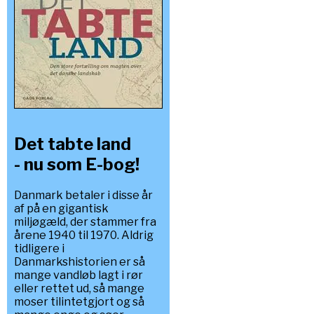
Det tabte land
- nu som E-bog!
Danmark betaler i disse år
af på en gigantisk
miljøgæld, der stammer fra
årene 1940 til 1970. Aldrig
tidligere i
Danmarkshistorien er så
mange vandløb lagt i rør
eller rettet ud, så mange
moser tilintetgjort og så