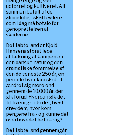
mange enge og søer
udtørret og kultiveret. Alt
sammen betalt af de
almindelige skatteydere -
som i dag må betale for
genoprettelsen af
skaderne.
Det tabte land er Kjeld
Hansens storstilede
afdækning af kampen om
den danske natur og den
dramatiske forarmelse af
den de seneste 250 år, en
periode hvor landskabet
ændret sig mere end
gennem de 10.000 år, der
gik forud. Hvordan gik det
til, hvem gjorde det, hvad
drev dem, hvor kom
pengene fra - og kunne det
overhovedet betale sig?
Det tabte land gennemgår