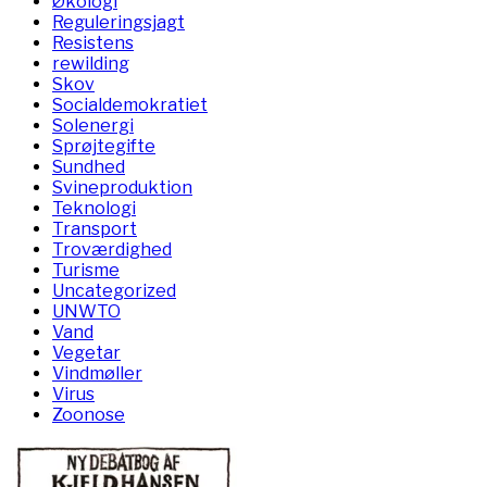
Økologi
Reguleringsjagt
Resistens
rewilding
Skov
Socialdemokratiet
Solenergi
Sprøjtegifte
Sundhed
Svineproduktion
Teknologi
Transport
Troværdighed
Turisme
Uncategorized
UNWTO
Vand
Vegetar
Vindmøller
Virus
Zoonose