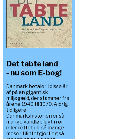
Det tabte land
- nu som E-bog!
Danmark betaler i disse år
af på en gigantisk
miljøgæld, der stammer fra
årene 1940 til 1970. Aldrig
tidligere i
Danmarkshistorien er så
mange vandløb lagt i rør
eller rettet ud, så mange
moser tilintetgjort og så