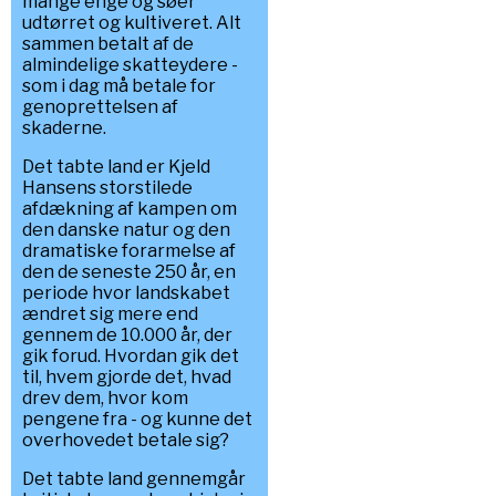
mange enge og søer
udtørret og kultiveret. Alt
sammen betalt af de
almindelige skatteydere -
som i dag må betale for
genoprettelsen af
skaderne.
Det tabte land er Kjeld
Hansens storstilede
afdækning af kampen om
den danske natur og den
dramatiske forarmelse af
den de seneste 250 år, en
periode hvor landskabet
ændret sig mere end
gennem de 10.000 år, der
gik forud. Hvordan gik det
til, hvem gjorde det, hvad
drev dem, hvor kom
pengene fra - og kunne det
overhovedet betale sig?
Det tabte land gennemgår