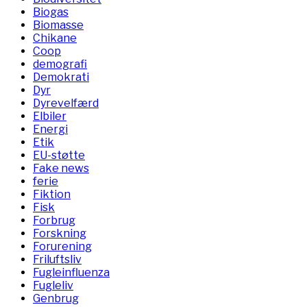
Biogas
Biomasse
Chikane
Coop
demografi
Demokrati
Dyr
Dyrevelfærd
Elbiler
Energi
Etik
EU-støtte
Fake news
ferie
Fiktion
Fisk
Forbrug
Forskning
Forurening
Friluftsliv
Fugleinfluenza
Fugleliv
Genbrug