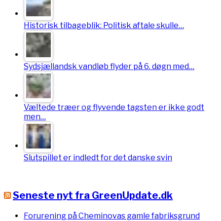
Historisk tilbageblik: Politisk aftale skulle…
Sydsjællandsk vandløb flyder på 6. døgn med…
Væltede træer og flyvende tagsten er ikke godt
men…
Slutspillet er indledt for det danske svin
Seneste nyt fra GreenUpdate.dk
Forurening på Cheminovas gamle fabriksgrund