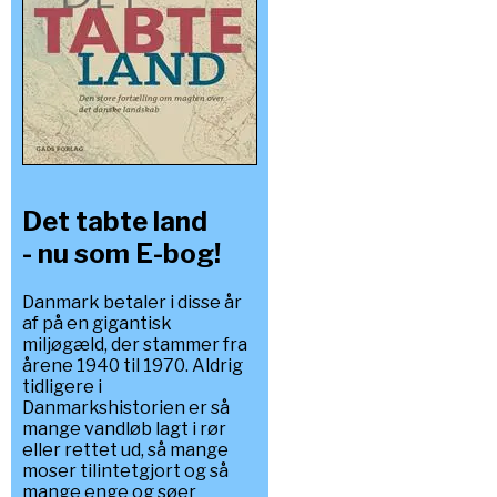
Det tabte land
- nu som E-bog!
Danmark betaler i disse år
af på en gigantisk
miljøgæld, der stammer fra
årene 1940 til 1970. Aldrig
tidligere i
Danmarkshistorien er så
mange vandløb lagt i rør
eller rettet ud, så mange
moser tilintetgjort og så
mange enge og søer