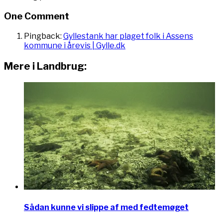
One Comment
Pingback:
Gyllestank har plaget folk i Assens
kommune i årevis | Gylle.dk
Mere i Landbrug:
Sådan kunne vi slippe af med fedtemøget