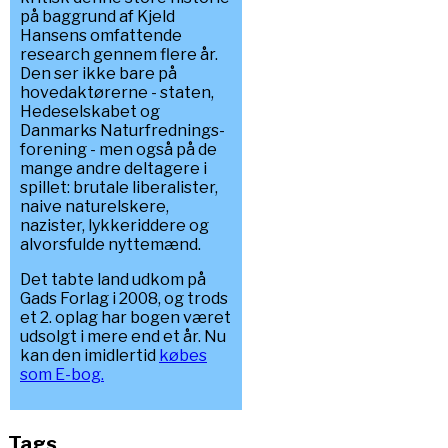
på baggrund af Kjeld
Hansens omfattende
research gennem flere år.
Den ser ikke bare på
hovedaktørerne - staten,
Hedeselskabet og
Danmarks Naturfrednings-
forening - men også på de
mange andre deltagere i
spillet: brutale liberalister,
naive naturelskere,
nazister, lykkeriddere og
alvorsfulde nyttemænd.
Det tabte land udkom på
Gads Forlag i 2008, og trods
et 2. oplag har bogen været
udsolgt i mere end et år. Nu
kan den imidlertid
købes
som E-bog.
Tags