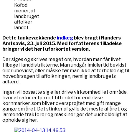
Kofod
mener, at
landbruget
affolker
landet.
Dette tankevækkende
indlæg
blev bragt i Randers
Amtsavis, 23. juli 2015. Med forfatterens tilladelse
bringer vi det her i uforkortet version.
Der siges og skrives meget om, hvordan man får livet
tilbage i landdistrikterne. Man undgår imidlertid bevidst
eller ubevidst, eller måske tør man ikke at forholde sig til
hovedårsagen til affolkningen, nemlig landbrugets
adfærd.
Ingen vil bosætte sig eller drive virksomhed i et område,
hvor al natur er fjernet til fordel for endeløse
kornmarker, som bliver oversprøjtet med gift mange
gange om året. Det stinker af gylle det meste af året, og
larmende traktorer og maskiner gør det uudholdeligt at
opholde sig her.