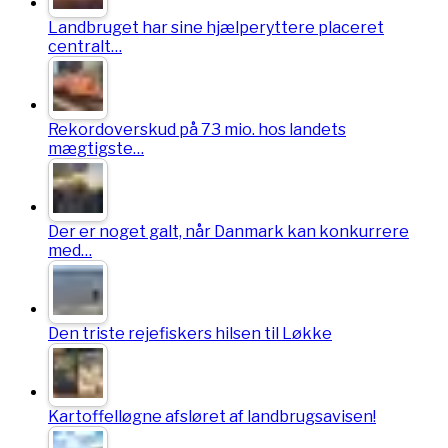
Landbruget har sine hjælperyttere placeret
centralt…
Rekordoverskud på 73 mio. hos landets
mægtigste…
Der er noget galt, når Danmark kan konkurrere
med…
Den triste rejefiskers hilsen til Løkke
Kartoffelløgne afsløret af landbrugsavisen!