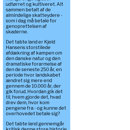
udtørret og kultiveret. Alt
sammen betalt af de
almindelige skatteydere -
som i dag må betale for
genoprettelsen af
skaderne.
Det tabte land er Kjeld
Hansens storstilede
afdækning af kampen om
den danske natur og den
dramatiske forarmelse af
den de seneste 250 år, en
periode hvor landskabet
ændret sig mere end
gennem de 10.000 år, der
gik forud. Hvordan gik det
til, hvem gjorde det, hvad
drev dem, hvor kom
pengene fra - og kunne det
overhovedet betale sig?
Det tabte land gennemgår
kritisk denne store historie