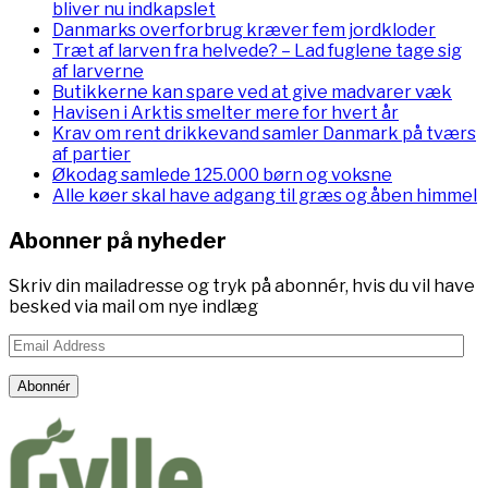
bliver nu indkapslet
Danmarks overforbrug kræver fem jordkloder
Træt af larven fra helvede? – Lad fuglene tage sig
af larverne
Butikkerne kan spare ved at give madvarer væk
Havisen i Arktis smelter mere for hvert år
Krav om rent drikkevand samler Danmark på tværs
af partier
Økodag samlede 125.000 børn og voksne
Alle køer skal have adgang til græs og åben himmel
Abonner på nyheder
Skriv din mailadresse og tryk på abonnér, hvis du vil have
besked via mail om nye indlæg
Email
Address
Abonnér