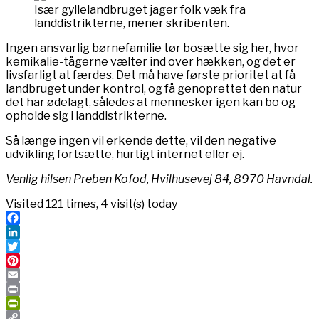
Især gyllelandbruget jager folk væk fra
landdistrikterne, mener skribenten.
Ingen ansvarlig børnefamilie tør bosætte sig her, hvor
kemikalie-tågerne vælter ind over hækken, og det er
livsfarligt at færdes. Det må have første prioritet at få
landbruget under kontrol, og få genoprettet den natur
det har ødelagt, således at mennesker igen kan bo og
opholde sig i landdistrikterne.
Så længe ingen vil erkende dette, vil den negative
udvikling fortsætte, hurtigt internet eller ej.
Venlig hilsen Preben Kofod, Hvilhusevej 84, 8970 Havndal.
Visited 121 times, 4 visit(s) today
Facebook
LinkedIn
Twitter
Pinterest
Email
Print
PrintFriendly