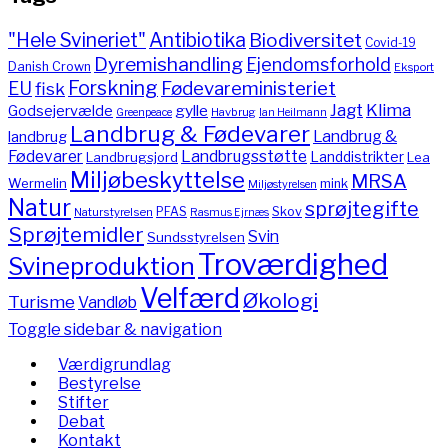
"Hele Svineriet"
Antibiotika
Biodiversitet
Covid-19
Dyremishandling
Ejendomsforhold
Danish Crown
Eksport
Forskning
Fødevareministeriet
EU
fisk
Jagt
Klima
gylle
Godsejervælde
Havbrug
Greenpeace
Ian Heilmann
Landbrug & Fødevarer
Landbrug &
landbrug
Fødevarer
Landbrugsstøtte
Landdistrikter
Landbrugsjord
Lea
Miljøbeskyttelse
MRSA
Wermelin
mink
Miljøstyrelsen
Natur
sprøjtegifte
PFAS
Skov
Naturstyrelsen
Rasmus Ejrnæs
Sprøjtemidler
Svin
Sundsstyrelsen
Troværdighed
Svineproduktion
Velfærd
Økologi
Turisme
Vandløb
Toggle sidebar & navigation
Værdigrundlag
Bestyrelse
Stifter
Debat
Kontakt