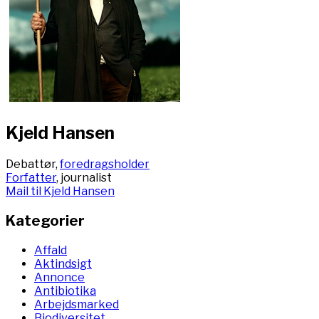
Kjeld Hansen
Debattør,
foredragsholder
Forfatter
, journalist
Mail til Kjeld Hansen
Kategorier
Affald
Aktindsigt
Annonce
Antibiotika
Arbejdsmarked
Biodiversitet