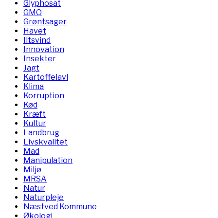
Glyphosat
GMO
Grøntsager
Havet
Iltsvind
Innovation
Insekter
Jagt
Kartoffelavl
Klima
Korruption
Kød
Kræft
Kultur
Landbrug
Livskvalitet
Mad
Manipulation
Miljø
MRSA
Natur
Naturpleje
Næstved Kommune
Økologi