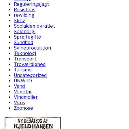
Reguleringsjagt
Resistens
rewilding
Skov
Socialdemokratiet
Solenergi
Sprøjtegifte
Sundhed
Svineproduktion
Teknologi
Transport
Troværdighed
Turisme
Uncategorized
UNWTO
Vand
Vegetar
Vindmøller
Virus
Zoonose