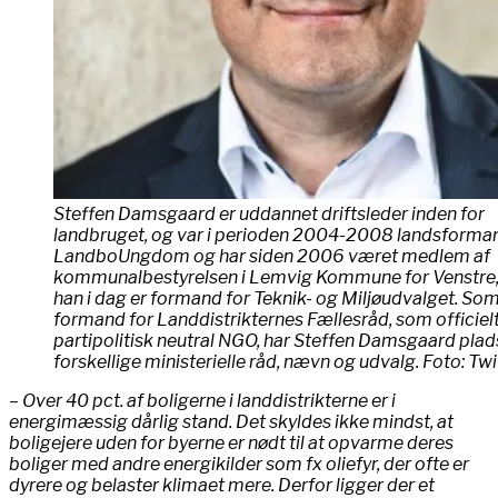
Steffen Damsgaard er uddannet driftsleder inden for
landbruget, og var i perioden 2004-2008 landsforman
LandboUngdom og har siden 2006 været medlem af
kommunalbestyrelsen i Lemvig Kommune for Venstre,
han i dag er formand for Teknik- og Miljøudvalget. So
formand for Landdistrikternes Fællesråd, som officielt
partipolitisk neutral NGO, har Steffen Damsgaard plads
forskellige ministerielle råd, nævn og udvalg. Foto: Twi
– Over 40 pct. af boligerne i landdistrikterne er i
energimæssig dårlig stand. Det skyldes ikke mindst, at
boligejere uden for byerne er nødt til at opvarme deres
boliger med andre energikilder som fx oliefyr, der ofte er
dyrere og belaster klimaet mere. Derfor ligger der et