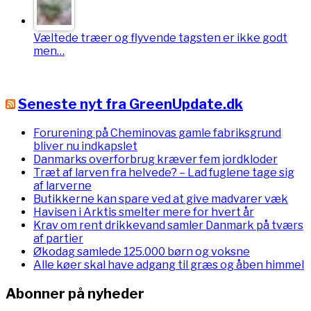
Væltede træer og flyvende tagsten er ikke godt
men…
Seneste nyt fra GreenUpdate.dk
Forurening på Cheminovas gamle fabriksgrund
bliver nu indkapslet
Danmarks overforbrug kræver fem jordkloder
Træt af larven fra helvede? – Lad fuglene tage sig
af larverne
Butikkerne kan spare ved at give madvarer væk
Havisen i Arktis smelter mere for hvert år
Krav om rent drikkevand samler Danmark på tværs
af partier
Økodag samlede 125.000 børn og voksne
Alle køer skal have adgang til græs og åben himmel
Abonner på nyheder