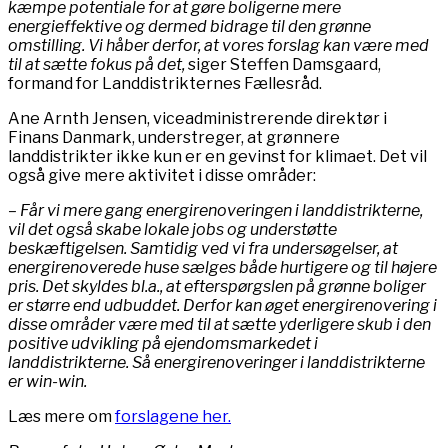
kæmpe potentiale for at gøre boligerne mere
energieffektive og dermed bidrage til den grønne
omstilling. Vi håber derfor, at vores forslag kan være med
til at sætte fokus på det,
siger Steffen Damsgaard,
formand for Landdistrikternes Fællesråd.
Ane Arnth Jensen, viceadministrerende direktør i
Finans Danmark, understreger, at grønnere
landdistrikter ikke kun er en gevinst for klimaet. Det vil
også give mere aktivitet i disse områder:
– Får vi mere gang energirenoveringen i landdistrikterne,
vil det også skabe lokale jobs og understøtte
beskæftigelsen. Samtidig ved vi fra undersøgelser, at
energirenoverede huse sælges både hurtigere og til højere
pris. Det skyldes bl.a., at efterspørgslen på grønne boliger
er større end udbuddet. Derfor kan øget energirenovering i
disse områder være med til at sætte yderligere skub i den
positive udvikling på ejendomsmarkedet i
landdistrikterne. Så energirenoveringer i landdistrikterne
er win-win.
Læs mere om
forslagene her.