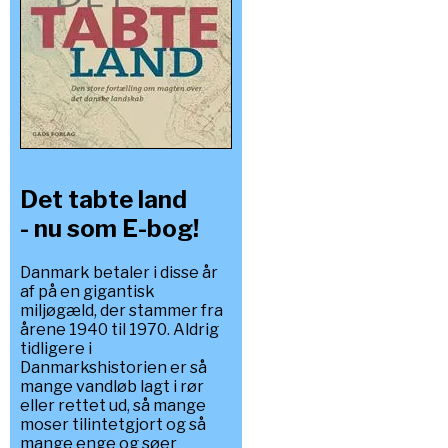
Det tabte land
- nu som E-bog!
Danmark betaler i disse år
af på en gigantisk
miljøgæld, der stammer fra
årene 1940 til 1970. Aldrig
tidligere i
Danmarkshistorien er så
mange vandløb lagt i rør
eller rettet ud, så mange
moser tilintetgjort og så
mange enge og søer