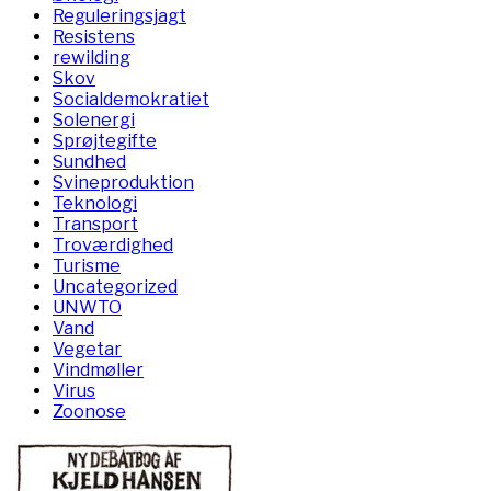
Reguleringsjagt
Resistens
rewilding
Skov
Socialdemokratiet
Solenergi
Sprøjtegifte
Sundhed
Svineproduktion
Teknologi
Transport
Troværdighed
Turisme
Uncategorized
UNWTO
Vand
Vegetar
Vindmøller
Virus
Zoonose