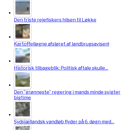
Den triste rejefiskers hilsen til Løkke
Kartoffelløgne afsløret af landbrugsavisen!
Historisk tilbageblik: Politisk aftale skulle…
Den ”grønneste” regering i mands minde svigter
bigtime
Sydsjællandsk vandløb flyder på 6. døgn med…