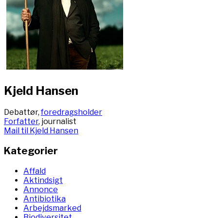
Kjeld Hansen
Debattør,
foredragsholder
Forfatter
, journalist
Mail til Kjeld Hansen
Kategorier
Affald
Aktindsigt
Annonce
Antibiotika
Arbejdsmarked
Biodiversitet