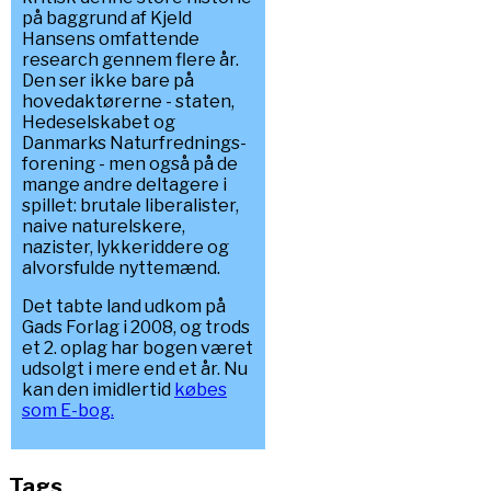
på baggrund af Kjeld
Hansens omfattende
research gennem flere år.
Den ser ikke bare på
hovedaktørerne - staten,
Hedeselskabet og
Danmarks Naturfrednings-
forening - men også på de
mange andre deltagere i
spillet: brutale liberalister,
naive naturelskere,
nazister, lykkeriddere og
alvorsfulde nyttemænd.
Det tabte land udkom på
Gads Forlag i 2008, og trods
et 2. oplag har bogen været
udsolgt i mere end et år. Nu
kan den imidlertid
købes
som E-bog.
Tags