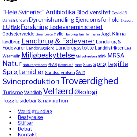
"Hele Svineriet"
Antibiotika
Biodiversitet
Covid-19
Dyremishandling
Ejendomsforhold
Danish Crown
Eksport
Forskning
Fødevareministeriet
EU
fisk
Jagt
Klima
gylle
Godsejervælde
Havbrug
Greenpeace
Ian Heilmann
Landbrug & Fødevarer
Landbrug &
landbrug
Fødevarer
Landbrugsstøtte
Landdistrikter
Landbrugsjord
Lea
Miljøbeskyttelse
MRSA
Wermelin
mink
Miljøstyrelsen
Natur
sprøjtegifte
PFAS
Skov
Naturstyrelsen
Rasmus Ejrnæs
Sprøjtemidler
Svin
Sundsstyrelsen
Troværdighed
Svineproduktion
Velfærd
Økologi
Turisme
Vandløb
Toggle sidebar & navigation
Værdigrundlag
Bestyrelse
Stifter
Debat
Kontakt