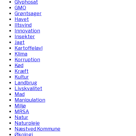
Glyphosat
GMO
Grøntsager
Havet
Iltsvind
Innovation
Insekter
Jagt
Kartoffelavl
Klima
Korruption
Kød
Kræft
Kultur
Landbrug
Livskvalitet
Mad
Manipulation
Miljø
MRSA
Natur
Naturpleje
Næstved Kommune
Økologi