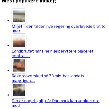
Mest populære indlæg
Miljøtilliden til den nye regering overlevede blot to
uger
Landbruget har sine hjælperyttere placeret
centralt…
Rekordoverskud på 73 mio. hos landets
mægtigste…
Der er noget galt, når Danmark kan konkurrere
med…