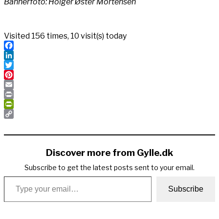
Bannerfoto: Holger Øster Mortensen
Visited 156 times, 10 visit(s) today
Facebook
LinkedIn
Twitter
Pinterest
Email
Print
PrintFriendly
Copy
Link
Discover more from Gylle.dk
Subscribe to get the latest posts sent to your email.
Type your email…
Subscribe