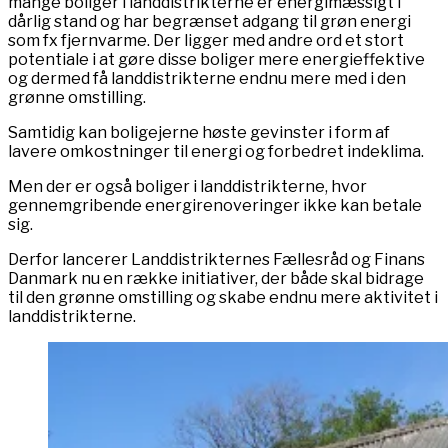
mange boliger i landdistrikterne er energimæssigt i
dårlig stand og har begrænset adgang til grøn energi
som fx fjernvarme. Der ligger med andre ord et stort
potentiale i at gøre disse boliger mere energieffektive
og dermed få landdistrikterne endnu mere med i den
grønne omstilling.
Samtidig kan boligejerne høste gevinster i form af
lavere omkostninger til energi og forbedret indeklima.
Men der er også boliger i landdistrikterne, hvor
gennemgribende energirenoveringer ikke kan betale
sig.
Derfor lancerer Landdistrikternes Fællesråd og Finans
Danmark nu en række initiativer, der både skal bidrage
til den grønne omstilling og skabe endnu mere aktivitet i
landdistrikterne.