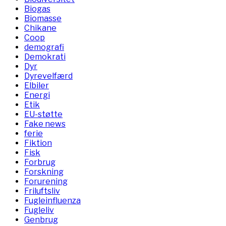
Biogas
Biomasse
Chikane
Coop
demografi
Demokrati
Dyr
Dyrevelfærd
Elbiler
Energi
Etik
EU-støtte
Fake news
ferie
Fiktion
Fisk
Forbrug
Forskning
Forurening
Friluftsliv
Fugleinfluenza
Fugleliv
Genbrug