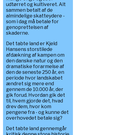
udtørret og kultiveret. Alt
sammen betalt af de
almindelige skatteydere -
som i dag må betale for
genoprettelsen af
skaderne.
Det tabte land er Kjeld
Hansens storstilede
afdækning af kampen om
den danske natur og den
dramatiske forarmelse af
den de seneste 250 år, en
periode hvor landskabet
ændret sig mere end
gennem de 10.000 år, der
gik forud. Hvordan gik det
til, hvem gjorde det, hvad
drev dem, hvor kom
pengene fra - og kunne det
overhovedet betale sig?
Det tabte land gennemgår
kritisk denne store historie