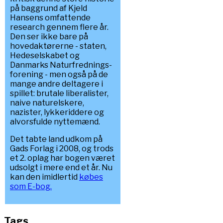
på baggrund af Kjeld
Hansens omfattende
research gennem flere år.
Den ser ikke bare på
hovedaktørerne - staten,
Hedeselskabet og
Danmarks Naturfrednings-
forening - men også på de
mange andre deltagere i
spillet: brutale liberalister,
naive naturelskere,
nazister, lykkeriddere og
alvorsfulde nyttemænd.
Det tabte land udkom på
Gads Forlag i 2008, og trods
et 2. oplag har bogen været
udsolgt i mere end et år. Nu
kan den imidlertid
købes
som E-bog.
Tags