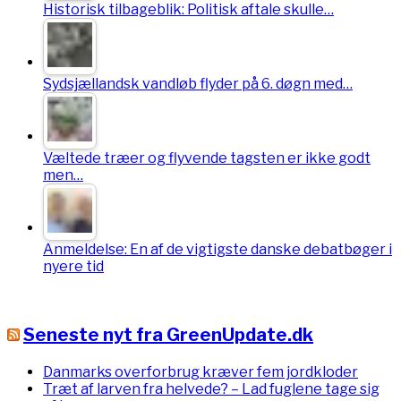
Historisk tilbageblik: Politisk aftale skulle…
Sydsjællandsk vandløb flyder på 6. døgn med…
Væltede træer og flyvende tagsten er ikke godt
men…
Anmeldelse: En af de vigtigste danske debatbøger i
nyere tid
Seneste nyt fra GreenUpdate.dk
Danmarks overforbrug kræver fem jordkloder
Træt af larven fra helvede? – Lad fuglene tage sig