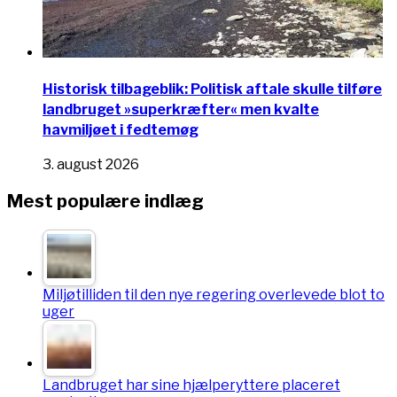
Historisk tilbageblik: Politisk aftale skulle tilføre
landbruget »superkræfter« men kvalte
havmiljøet i fedtemøg
3. august 2026
Mest populære indlæg
Miljøtilliden til den nye regering overlevede blot to
uger
Landbruget har sine hjælperyttere placeret