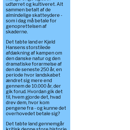
udtørret og kultiveret. Alt
sammen betalt af de
almindelige skatteydere -
som i dag må betale for
genoprettelsen af
skaderne.
Det tabte land er Kjeld
Hansens storstilede
afdækning af kampen om
den danske natur og den
dramatiske forarmelse af
den de seneste 250 år, en
periode hvor landskabet
ændret sig mere end
gennem de 10.000 år, der
gik forud. Hvordan gik det
til, hvem gjorde det, hvad
drev dem, hvor kom
pengene fra - og kunne det
overhovedet betale sig?
Det tabte land gennemgår
kritisk denne store historie