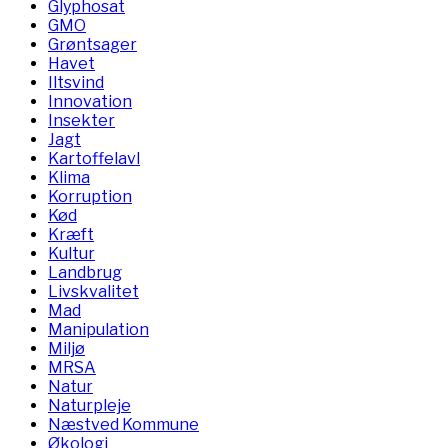
Glyphosat
GMO
Grøntsager
Havet
Iltsvind
Innovation
Insekter
Jagt
Kartoffelavl
Klima
Korruption
Kød
Kræft
Kultur
Landbrug
Livskvalitet
Mad
Manipulation
Miljø
MRSA
Natur
Naturpleje
Næstved Kommune
Økologi