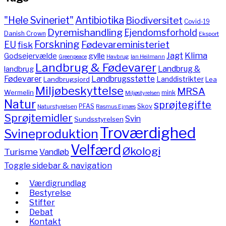
"Hele Svineriet"
Antibiotika
Biodiversitet
Covid-19
Dyremishandling
Ejendomsforhold
Danish Crown
Eksport
Forskning
Fødevareministeriet
EU
fisk
Jagt
Klima
gylle
Godsejervælde
Havbrug
Greenpeace
Ian Heilmann
Landbrug & Fødevarer
Landbrug &
landbrug
Fødevarer
Landbrugsstøtte
Landdistrikter
Landbrugsjord
Lea
Miljøbeskyttelse
MRSA
Wermelin
mink
Miljøstyrelsen
Natur
sprøjtegifte
PFAS
Skov
Naturstyrelsen
Rasmus Ejrnæs
Sprøjtemidler
Svin
Sundsstyrelsen
Troværdighed
Svineproduktion
Velfærd
Økologi
Turisme
Vandløb
Toggle sidebar & navigation
Værdigrundlag
Bestyrelse
Stifter
Debat
Kontakt