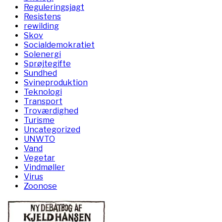
Reguleringsjagt
Resistens
rewilding
Skov
Socialdemokratiet
Solenergi
Sprøjtegifte
Sundhed
Svineproduktion
Teknologi
Transport
Troværdighed
Turisme
Uncategorized
UNWTO
Vand
Vegetar
Vindmøller
Virus
Zoonose