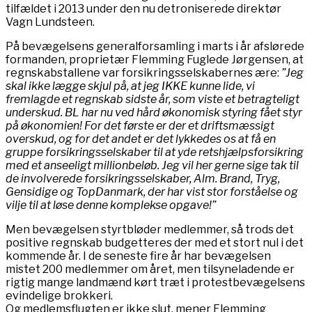
tilfældet i 2013 under den nu detroniserede direktør
Vagn Lundsteen.
På bevægelsens generalforsamling i marts i år afslørede
formanden, proprietær Flemming Fuglede Jørgensen, at
regnskabstallene var forsikringsselskabernes ære:
”Jeg
skal ikke lægge skjul på, at jeg IKKE kunne lide, vi
fremlagde et regnskab sidste år, som viste et betragteligt
underskud. BL har nu ved hård økonomisk styring fået styr
på økonomien! For det første er der et driftsmæssigt
overskud, og for det andet er det lykkedes os at få en
gruppe forsikringsselskaber til at yde retshjælpsforsikring
med et anseeligt millionbeløb. Jeg vil her gerne sige tak til
de involverede forsikringsselskaber, Alm. Brand, Tryg,
Gensidige og TopDanmark, der har vist stor forståelse og
vilje til at løse denne komplekse opgave!”
Men bevægelsen styrtbløder medlemmer, så trods det
positive regnskab budgetteres der med et stort nul i det
kommende år. I de seneste fire år har bevægelsen
mistet 200 medlemmer om året, men tilsyneladende er
rigtig mange landmænd kørt træt i protestbevægelsens
evindelige brokkeri.
Og medlemsflugten er ikke slut, mener Flemming