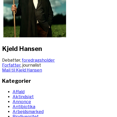
Kjeld Hansen
Debattør,
foredragsholder
Forfatter
, journalist
Mail til Kjeld Hansen
Kategorier
Affald
Aktindsigt
Annonce
Antibiotika
Arbejdsmarked
Biodiversitet