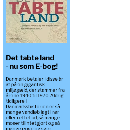
Det tabte land
- nu som E-bog!
Danmark betaler i disse år
af på en gigantisk
miljøgæld, der stammer fra
årene 1940 til 1970. Aldrig
tidligere i
Danmarkshistorien er så
mange vandløb lagt i rør
eller rettet ud, så mange
moser tilintetgjort og så
mange enge og søer