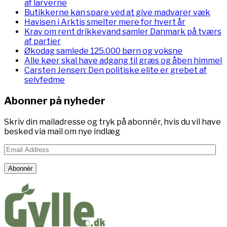
af larverne
Butikkerne kan spare ved at give madvarer væk
Havisen i Arktis smelter mere for hvert år
Krav om rent drikkevand samler Danmark på tværs
af partier
Økodag samlede 125.000 børn og voksne
Alle køer skal have adgang til græs og åben himmel
Carsten Jensen: Den politiske elite er grebet af
selvfedme
Abonner på nyheder
Skriv din mailadresse og tryk på abonnér, hvis du vil have
besked via mail om nye indlæg
Email
Address
Abonnér