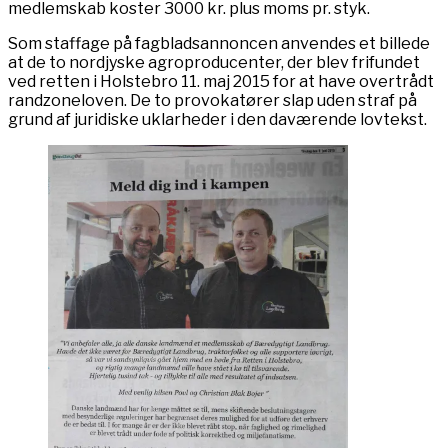
medlemskab koster 3000 kr. plus moms pr. styk.
Som staffage på fagbladsannoncen anvendes et billede
at de to nordjyske agroproducenter, der blev frifundet
ved retten i Holstebro 11. maj 2015 for at have overtrådt
randzoneloven. De to provokatører slap uden straf på
grund af juridiske uklarheder i den daværende lovtekst.