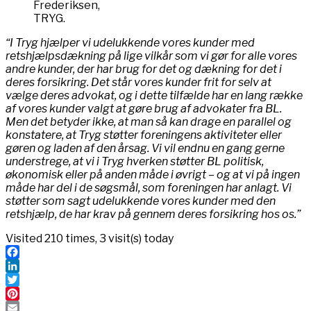
Frederiksen,
TRYG.
“I Tryg hjælper vi udelukkende vores kunder med
retshjælpsdækning på lige vilkår som vi gør for alle vores
andre kunder, der har brug for det og dækning for det i
deres forsikring. Det står vores kunder frit for selv at
vælge deres advokat, og i dette tilfælde har en lang række
af vores kunder valgt at gøre brug af advokater fra BL.
Men det betyder ikke, at man så kan drage en parallel og
konstatere, at Tryg støtter foreningens aktiviteter eller
gøren og laden af den årsag. Vi vil endnu en gang gerne
understrege, at vi i Tryg hverken støtter BL politisk,
økonomisk eller på anden måde i øvrigt – og at vi på ingen
måde har del i de søgsmål, som foreningen har anlagt. Vi
støtter som sagt udelukkende vores kunder med den
retshjælp, de har krav på gennem deres forsikring hos os.”
Visited 210 times, 3 visit(s) today
Facebook
LinkedIn
Twitter
Pinterest