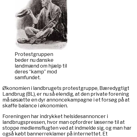
Protestgruppen
beder nu danske
landmænd om hjælp til
deres “kamp” mod
samfundet.
Økonomien i landbrugets protestgruppe, Bæredygtigt
Landbrug (BL), er nu så elendig, at den private forening
må søsætte en dyr annoncekampagne i et forsøg på at
skaffe balance i økonomien.
Foreningen har indrykket helsidesannoncer i
landbrugspressen, hvor man opfordrer læserne til at
stoppe medlemsflugten ved at indmelde sig, og man har
også købt bannerreklamer på internettet. Et