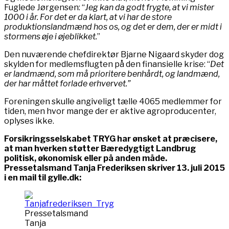
Fuglede Jørgensen: “
Jeg kan da godt frygte, at vi mister
1000 i år. For det er da klart, at vi har de store
produktionslandmænd hos os, og det er dem, der er midt i
stormens øje i øjeblikket.
”
Den nuværende chefdirektør Bjarne Nigaard skyder dog
skylden for medlemsflugten på den finansielle krise: “
Det
er landmænd, som må prioritere benhårdt, og landmænd,
der har måttet forlade erhvervet.”
Foreningen skulle angiveligt tælle 4065 medlemmer for
tiden, men hvor mange der er aktive agroproducenter,
oplyses ikke.
Forsikringsselskabet TRYG har ønsket at præcisere,
at man hverken støtter Bæredygtigt Landbrug
politisk, økonomisk eller på anden måde.
Pressetalsmand Tanja Frederiksen skriver 13. juli 2015
i en mail til gylle.dk:
Pressetalsmand
Tanja