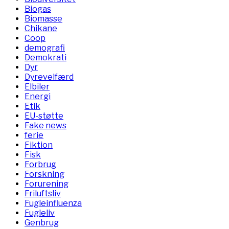
Biogas
Biomasse
Chikane
Coop
demografi
Demokrati
Dyr
Dyrevelfærd
Elbiler
Energi
Etik
EU-støtte
Fake news
ferie
Fiktion
Fisk
Forbrug
Forskning
Forurening
Friluftsliv
Fugleinfluenza
Fugleliv
Genbrug