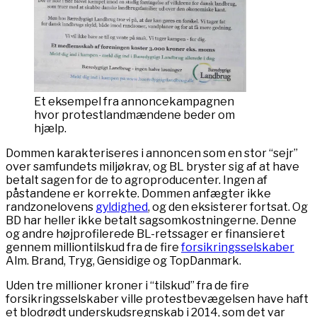
Et eksempel fra annoncekampagnen
hvor protestlandmændene beder om
hjælp.
Dommen karakteriseres i annoncen som en stor “sejr”
over samfundets miljøkrav, og BL bryster sig af at have
betalt sagen for de to agroproducenter. Ingen af
påstandene er korrekte. Dommen anfægter ikke
randzonelovens
gyldighed
, og den eksisterer fortsat. Og
BD har heller ikke betalt sagsomkostningerne. Denne
og andre højprofilerede BL-retssager er finansieret
gennem milliontilskud fra de fire
forsikringsselskaber
Alm. Brand, Tryg, Gensidige og TopDanmark.
Uden tre millioner kroner i “tilskud” fra de fire
forsikringsselskaber ville protestbevægelsen have haft
et blodrødt underskudsregnskab i 2014, som det var