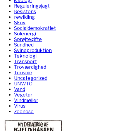
Økologi
Reguleringsjagt
Resistens
rewilding
Skov
Socialdemokratiet
Solenergi
Sprøjtegifte
Sundhed
Svineproduktion
Teknologi
Transport
Troværdighed
Turisme
Uncategorized
UNWTO
Vand
Vegetar
Vindmøller
Virus
Zoonose