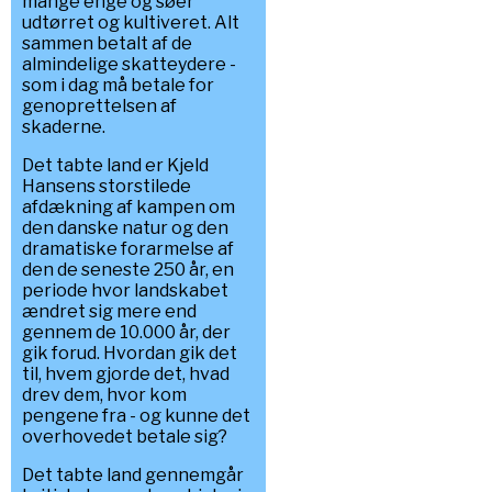
mange enge og søer
udtørret og kultiveret. Alt
sammen betalt af de
almindelige skatteydere -
som i dag må betale for
genoprettelsen af
skaderne.
Det tabte land er Kjeld
Hansens storstilede
afdækning af kampen om
den danske natur og den
dramatiske forarmelse af
den de seneste 250 år, en
periode hvor landskabet
ændret sig mere end
gennem de 10.000 år, der
gik forud. Hvordan gik det
til, hvem gjorde det, hvad
drev dem, hvor kom
pengene fra - og kunne det
overhovedet betale sig?
Det tabte land gennemgår