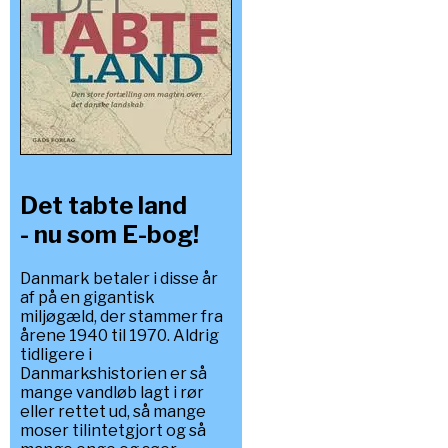
Det tabte land
- nu som E-bog!
Danmark betaler i disse år
af på en gigantisk
miljøgæld, der stammer fra
årene 1940 til 1970. Aldrig
tidligere i
Danmarkshistorien er så
mange vandløb lagt i rør
eller rettet ud, så mange
moser tilintetgjort og så