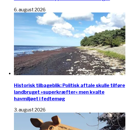
6. august 2026
Historisk tilbageblik: Politisk aftale skulle tilføre
landbruget »superkræfter« men kvalte
havmiljøet i fedtemøg
3. august 2026