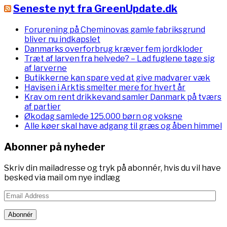
Seneste nyt fra GreenUpdate.dk
Forurening på Cheminovas gamle fabriksgrund
bliver nu indkapslet
Danmarks overforbrug kræver fem jordkloder
Træt af larven fra helvede? – Lad fuglene tage sig
af larverne
Butikkerne kan spare ved at give madvarer væk
Havisen i Arktis smelter mere for hvert år
Krav om rent drikkevand samler Danmark på tværs
af partier
Økodag samlede 125.000 børn og voksne
Alle køer skal have adgang til græs og åben himmel
Abonner på nyheder
Skriv din mailadresse og tryk på abonnér, hvis du vil have
besked via mail om nye indlæg
Email
Address
Abonnér