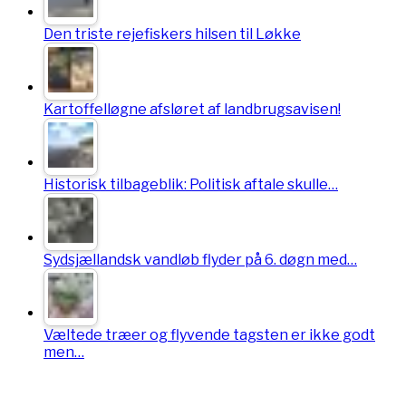
Den triste rejefiskers hilsen til Løkke
Kartoffelløgne afsløret af landbrugsavisen!
Historisk tilbageblik: Politisk aftale skulle…
Sydsjællandsk vandløb flyder på 6. døgn med…
Væltede træer og flyvende tagsten er ikke godt
men…