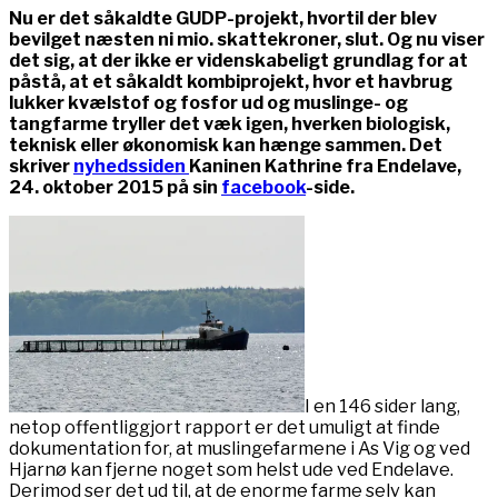
Nu er det såkaldte GUDP-projekt, hvortil der blev
bevilget næsten ni mio. skattekroner, slut. Og nu viser
det sig, at der ikke er videnskabeligt grundlag for at
påstå, at et såkaldt kombiprojekt, hvor et havbrug
lukker kvælstof og fosfor ud og muslinge- og
tangfarme tryller det væk igen, hverken biologisk,
teknisk eller økonomisk kan hænge sammen. Det
skriver
nyhedssiden
Kaninen Kathrine fra Endelave,
24. oktober 2015 på sin
facebook
-side.
I en 146 sider lang,
netop offentliggjort rapport er det umuligt at finde
dokumentation for, at muslingefarmene i As Vig og ved
Hjarnø kan fjerne noget som helst ude ved Endelave.
Derimod ser det ud til, at de enorme farme selv kan