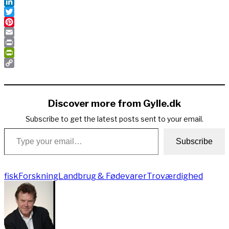
Facebook
LinkedIn
Twitter
Pinterest
Email
Print
PrintFriendly
Copy
Link
Discover more from Gylle.dk
Subscribe to get the latest posts sent to your email.
Type your email…
Subscribe
fisk
Forskning
Landbrug & Fødevarer
Troværdighed