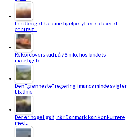
Landbruget har sine hjælperyttere placeret
centralt…
Rekordoverskud på 73 mio. hos landets
mægtigste…
Den ”grønneste” regering i mands minde svigter
bigtime
Der er noget galt, når Danmark kan konkurrere
med…