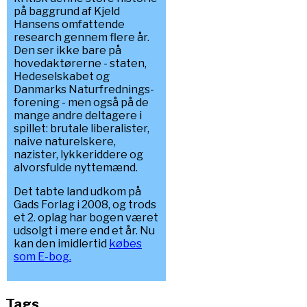
på baggrund af Kjeld
Hansens omfattende
research gennem flere år.
Den ser ikke bare på
hovedaktørerne - staten,
Hedeselskabet og
Danmarks Naturfrednings-
forening - men også på de
mange andre deltagere i
spillet: brutale liberalister,
naive naturelskere,
nazister, lykkeriddere og
alvorsfulde nyttemænd.
Det tabte land udkom på
Gads Forlag i 2008, og trods
et 2. oplag har bogen været
udsolgt i mere end et år. Nu
kan den imidlertid
købes
som E-bog.
Tags