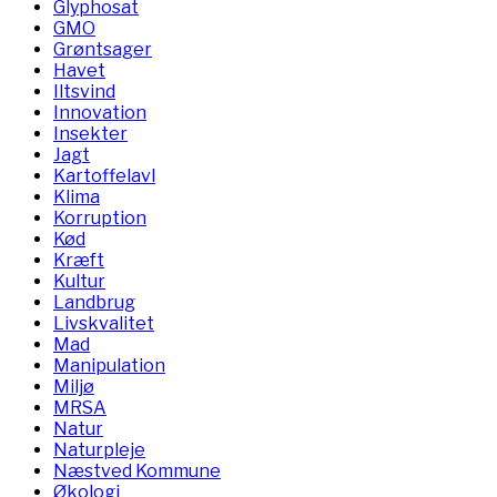
Glyphosat
GMO
Grøntsager
Havet
Iltsvind
Innovation
Insekter
Jagt
Kartoffelavl
Klima
Korruption
Kød
Kræft
Kultur
Landbrug
Livskvalitet
Mad
Manipulation
Miljø
MRSA
Natur
Naturpleje
Næstved Kommune
Økologi