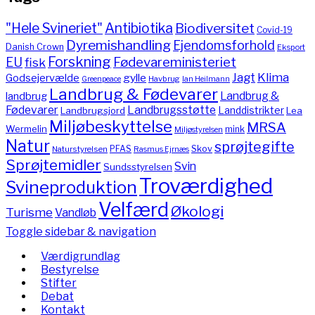
"Hele Svineriet"
Antibiotika
Biodiversitet
Covid-19
Dyremishandling
Ejendomsforhold
Danish Crown
Eksport
Forskning
Fødevareministeriet
EU
fisk
Jagt
Klima
gylle
Godsejervælde
Havbrug
Greenpeace
Ian Heilmann
Landbrug & Fødevarer
Landbrug &
landbrug
Fødevarer
Landbrugsstøtte
Landdistrikter
Landbrugsjord
Lea
Miljøbeskyttelse
MRSA
Wermelin
mink
Miljøstyrelsen
Natur
sprøjtegifte
PFAS
Skov
Naturstyrelsen
Rasmus Ejrnæs
Sprøjtemidler
Svin
Sundsstyrelsen
Troværdighed
Svineproduktion
Velfærd
Økologi
Turisme
Vandløb
Toggle sidebar & navigation
Værdigrundlag
Bestyrelse
Stifter
Debat
Kontakt