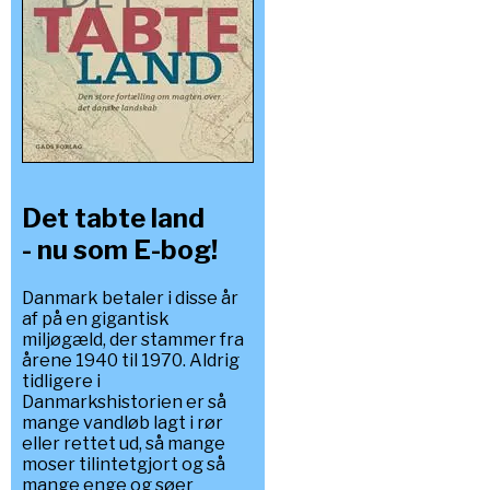
Det tabte land
- nu som E-bog!
Danmark betaler i disse år
af på en gigantisk
miljøgæld, der stammer fra
årene 1940 til 1970. Aldrig
tidligere i
Danmarkshistorien er så
mange vandløb lagt i rør
eller rettet ud, så mange
moser tilintetgjort og så
mange enge og søer