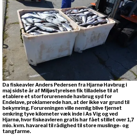
Da fiskeavler Anders Pedersen fra Hjarnø Havbrug i
maj sidste år af Miljøstyrelsen fik tilladelse til at
etablere et storforurenende havbrug syd for
Endelave, proklamerede han, at der ikke var grund til
bekymring. Forureningen ville nemlig blive fjernet
omkring tyve kilometer væk inde i As Vig og ved
Hjarnø, hvor fiskeavleren gratis har fået stillet over 1,7
mio. kvm. havareal til rådighed til store muslinge- og
tangfarme.