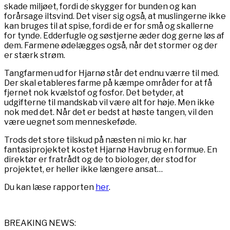
skade miljøet, fordi de skygger for bunden og kan
forårsage iltsvind. Det viser sig også, at muslingerne ikke
kan bruges til at spise, fordi de er for små og skallerne
for tynde. Edderfugle og søstjerne æder dog gerne løs af
dem. Farmene ødelægges også, når det stormer og der
er stærk strøm.
Tangfarmen ud for Hjarnø står det endnu værre til med.
Der skal etableres farme på kæmpe områder for at få
fjernet nok kvælstof og fosfor. Det betyder, at
udgifterne til mandskab vil være alt for høje. Men ikke
nok med det. Når det er bedst at høste tangen, vil den
være uegnet som menneskeføde.
Trods det store tilskud på næsten ni mio kr. har
fantasiprojektet kostet Hjarnø Havbrug en formue. En
direktør er fratrådt og de to biologer, der stod for
projektet, er heller ikke længere ansat…
Du kan læse rapporten
her
.
BREAKING NEWS: