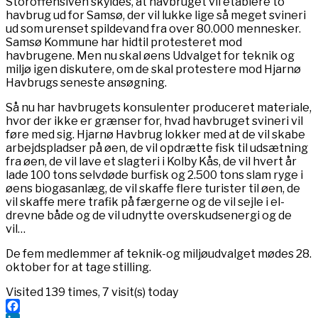
Storoffensiven skyldes, at havbruget vil etablere to
havbrug ud for Samsø, der vil lukke lige så meget svineri
ud som urenset spildevand fra over 80.000 mennesker.
Samsø Kommune har hidtil protesteret mod
havbrugene. Men nu skal øens Udvalget for teknik og
miljø igen diskutere, om de skal protestere mod Hjarnø
Havbrugs seneste ansøgning.
Så nu har havbrugets konsulenter produceret materiale,
hvor der ikke er grænser for, hvad havbruget svineri vil
føre med sig. Hjarnø Havbrug lokker med at de vil skabe
arbejdspladser på øen, de vil opdrætte fisk til udsætning
fra øen, de vil lave et slagteri i Kolby Kås, de vil hvert år
lade 100 tons selvdøde burfisk og 2.500 tons slam ryge i
øens biogasanlæg, de vil skaffe flere turister til øen, de
vil skaffe mere trafik på færgerne og de vil sejle i el-
drevne både og de vil udnytte overskudsenergi og de
vil…
De fem medlemmer af teknik-og miljøudvalget mødes 28.
oktober for at tage stilling.
Visited 139 times, 7 visit(s) today