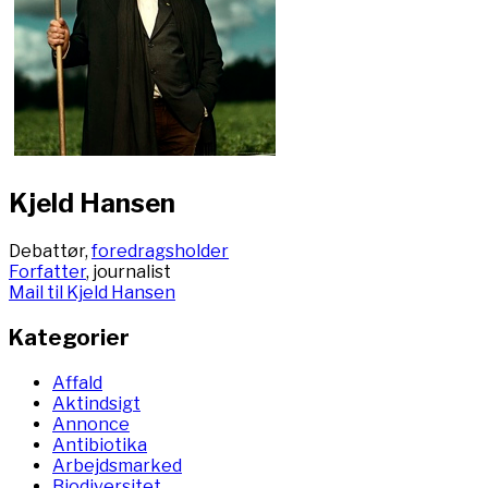
Kjeld Hansen
Debattør,
foredragsholder
Forfatter
, journalist
Mail til Kjeld Hansen
Kategorier
Affald
Aktindsigt
Annonce
Antibiotika
Arbejdsmarked
Biodiversitet