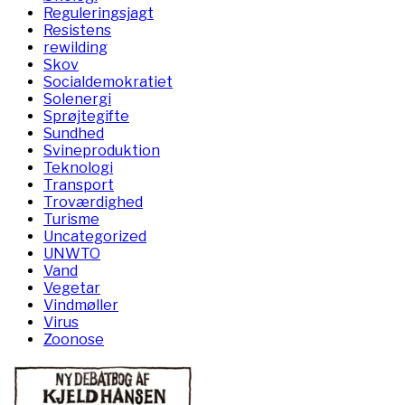
Reguleringsjagt
Resistens
rewilding
Skov
Socialdemokratiet
Solenergi
Sprøjtegifte
Sundhed
Svineproduktion
Teknologi
Transport
Troværdighed
Turisme
Uncategorized
UNWTO
Vand
Vegetar
Vindmøller
Virus
Zoonose