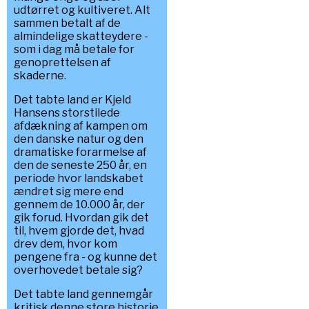
udtørret og kultiveret. Alt
sammen betalt af de
almindelige skatteydere -
som i dag må betale for
genoprettelsen af
skaderne.
Det tabte land er Kjeld
Hansens storstilede
afdækning af kampen om
den danske natur og den
dramatiske forarmelse af
den de seneste 250 år, en
periode hvor landskabet
ændret sig mere end
gennem de 10.000 år, der
gik forud. Hvordan gik det
til, hvem gjorde det, hvad
drev dem, hvor kom
pengene fra - og kunne det
overhovedet betale sig?
Det tabte land gennemgår
kritisk denne store historie