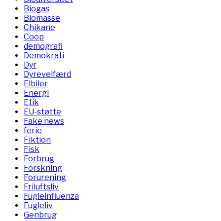
Biogas
Biomasse
Chikane
Coop
demografi
Demokrati
Dyr
Dyrevelfærd
Elbiler
Energi
Etik
EU-støtte
Fake news
ferie
Fiktion
Fisk
Forbrug
Forskning
Forurening
Friluftsliv
Fugleinfluenza
Fugleliv
Genbrug