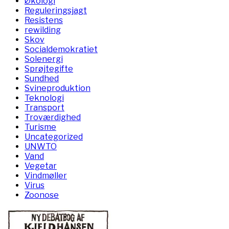
Økologi
Reguleringsjagt
Resistens
rewilding
Skov
Socialdemokratiet
Solenergi
Sprøjtegifte
Sundhed
Svineproduktion
Teknologi
Transport
Troværdighed
Turisme
Uncategorized
UNWTO
Vand
Vegetar
Vindmøller
Virus
Zoonose