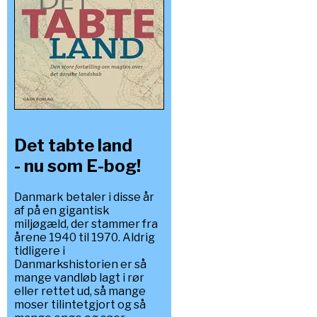
Det tabte land
- nu som E-bog!
Danmark betaler i disse år
af på en gigantisk
miljøgæld, der stammer fra
årene 1940 til 1970. Aldrig
tidligere i
Danmarkshistorien er så
mange vandløb lagt i rør
eller rettet ud, så mange
moser tilintetgjort og så