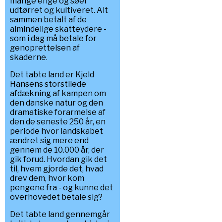
mange enge og søer
udtørret og kultiveret. Alt
sammen betalt af de
almindelige skatteydere -
som i dag må betale for
genoprettelsen af
skaderne.
Det tabte land er Kjeld
Hansens storstilede
afdækning af kampen om
den danske natur og den
dramatiske forarmelse af
den de seneste 250 år, en
periode hvor landskabet
ændret sig mere end
gennem de 10.000 år, der
gik forud. Hvordan gik det
til, hvem gjorde det, hvad
drev dem, hvor kom
pengene fra - og kunne det
overhovedet betale sig?
Det tabte land gennemgår