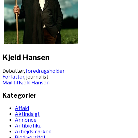
Kjeld Hansen
Debattør,
foredragsholder
Forfatter
, journalist
Mail til Kjeld Hansen
Kategorier
Affald
Aktindsigt
Annonce
Antibiotika
Arbejdsmarked
Biodiversitet