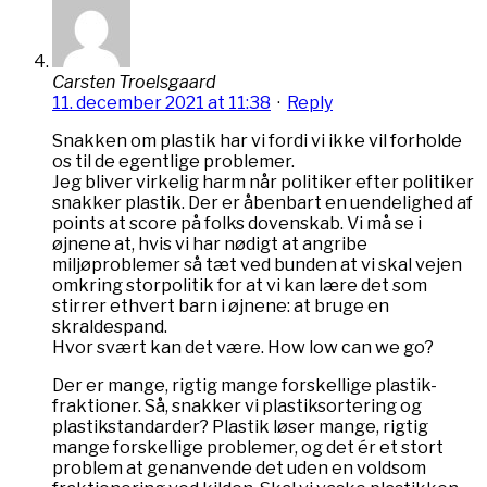
Carsten Troelsgaard
11. december 2021 at 11:38
·
Reply
Snakken om plastik har vi fordi vi ikke vil forholde
os til de egentlige problemer.
Jeg bliver virkelig harm når politiker efter politiker
snakker plastik. Der er åbenbart en uendelighed af
points at score på folks dovenskab. Vi må se i
øjnene at, hvis vi har nødigt at angribe
miljøproblemer så tæt ved bunden at vi skal vejen
omkring storpolitik for at vi kan lære det som
stirrer ethvert barn i øjnene: at bruge en
skraldespand.
Hvor svært kan det være. How low can we go?
Der er mange, rigtig mange forskellige plastik-
fraktioner. Så, snakker vi plastiksortering og
plastikstandarder? Plastik løser mange, rigtig
mange forskellige problemer, og det ér et stort
problem at genanvende det uden en voldsom