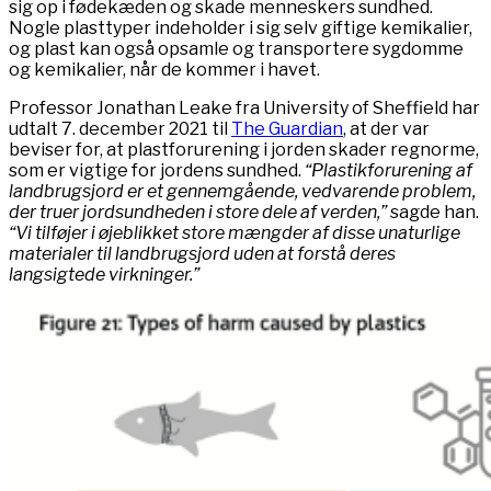
sig op i fødekæden og skade menneskers sundhed.
Nogle plasttyper indeholder i sig selv giftige kemikalier,
og plast kan også opsamle og transportere sygdomme
og kemikalier, når de kommer i havet.
Professor Jonathan Leake fra University of Sheffield har
udtalt 7. december 2021 til
The Guardian
, at der var
beviser for, at plastforurening i jorden skader regnorme,
som er vigtige for jordens sundhed.
“Plastikforurening af
landbrugsjord er et gennemgående, vedvarende problem,
der truer jordsundheden i store dele af verden,”
sagde han.
“Vi tilføjer i øjeblikket store mængder af disse unaturlige
materialer til landbrugsjord uden at forstå deres
langsigtede virkninger.”