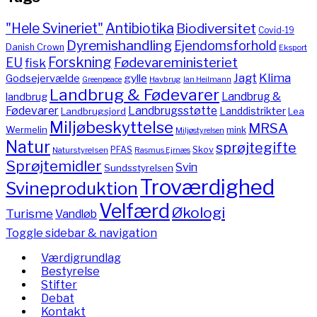
"Hele Svineriet"
Antibiotika
Biodiversitet
Covid-19
Dyremishandling
Ejendomsforhold
Danish Crown
Eksport
Forskning
Fødevareministeriet
EU
fisk
Jagt
Klima
gylle
Godsejervælde
Havbrug
Greenpeace
Ian Heilmann
Landbrug & Fødevarer
Landbrug &
landbrug
Fødevarer
Landbrugsstøtte
Landdistrikter
Landbrugsjord
Lea
Miljøbeskyttelse
MRSA
Wermelin
mink
Miljøstyrelsen
Natur
sprøjtegifte
PFAS
Skov
Naturstyrelsen
Rasmus Ejrnæs
Sprøjtemidler
Svin
Sundsstyrelsen
Troværdighed
Svineproduktion
Velfærd
Økologi
Turisme
Vandløb
Toggle sidebar & navigation
Værdigrundlag
Bestyrelse
Stifter
Debat
Kontakt