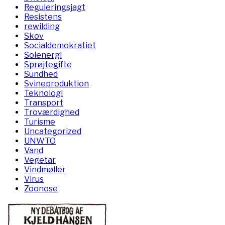
Reguleringsjagt
Resistens
rewilding
Skov
Socialdemokratiet
Solenergi
Sprøjtegifte
Sundhed
Svineproduktion
Teknologi
Transport
Troværdighed
Turisme
Uncategorized
UNWTO
Vand
Vegetar
Vindmøller
Virus
Zoonose