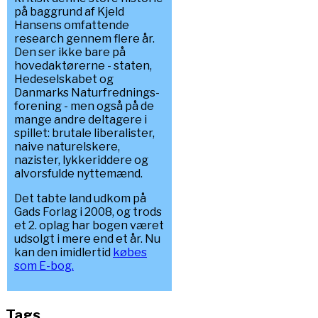
på baggrund af Kjeld
Hansens omfattende
research gennem flere år.
Den ser ikke bare på
hovedaktørerne - staten,
Hedeselskabet og
Danmarks Naturfrednings-
forening - men også på de
mange andre deltagere i
spillet: brutale liberalister,
naive naturelskere,
nazister, lykkeriddere og
alvorsfulde nyttemænd.
Det tabte land udkom på
Gads Forlag i 2008, og trods
et 2. oplag har bogen været
udsolgt i mere end et år. Nu
kan den imidlertid
købes
som E-bog.
Tags