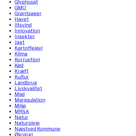
Glyphosat
GMO
Grøntsager
Havet
Iltsvind
Innovation
Insekter
Jagt
Kartoffelavl
Klima
Korruption
Kød
Kræft
Kultur
Landbrug
Livskvalitet
Mad
Manipulation
Miljø
MRSA
Natur
Naturpleje
Næstved Kommune
Økologi