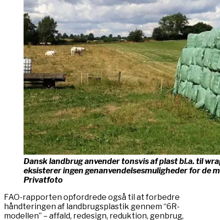
Dansk landbrug anvender tonsvis af plast bl.a. til wr
eksisterer ingen genanvendelsesmuligheder for de ma
Privatfoto
FAO-rapporten opfordrede også til at forbedre
håndteringen af ​​landbrugsplastik gennem “6R-
modellen” – affald, redesign, reduktion, genbrug,