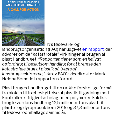
FN’s fødevare- og
landbrugsorganisation (FAO) har udgivet
en rapport
, der
advarer om de “katastrofale” virkninger af brugen af ​​
plast i landbruget.
“Rapporten tjener som en højlydt
opfordring til beslutsom handling for at bremse den
katastrofale brug af plastik på tværs af
landbrugssektorerne,”
skrev FAO’s vicedirektør Maria
Helena Semedo i rapportens forord.
Plast bruges i landbruget til en række forskellige formål,
fra bioklip til træbeskyttelse af plastik til gødning med
kontrolleret frigivelse belagt med polymerer. Faktisk
brugte verdens landbrug 12,5 millioner tons plast til
plante- og dyreproduktion i 2019 og 37,3 millioner tons
til fødevareemballage samme år.