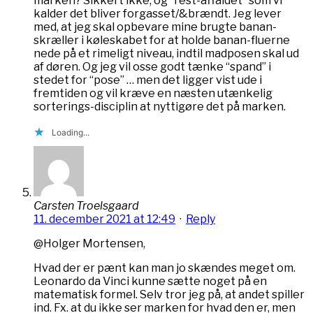
marken? Sikkert ikke, og “rest-affaldet” som vi
kalder det bliver forgasset/&brændt. Jeg lever
med, at jeg skal opbevare mine brugte banan-
skræller i køleskabet for at holde banan-fluerne
nede på et rimeligt niveau, indtil madposen skal ud
af døren. Og jeg vil osse godt tænke “spand” i
stedet for “pose” … men det ligger vist ude i
fremtiden og vil kræve en næsten utænkelig
sorterings-disciplin at nyttigøre det på marken.
Loading...
Carsten Troelsgaard
11. december 2021 at 12:49
·
Reply
@Holger Mortensen,
Hvad der er pænt kan man jo skændes meget om.
Leonardo da Vinci kunne sætte noget på en
matematisk formel. Selv tror jeg på, at andet spiller
ind. Fx. at du ikke ser marken for hvad den er, men