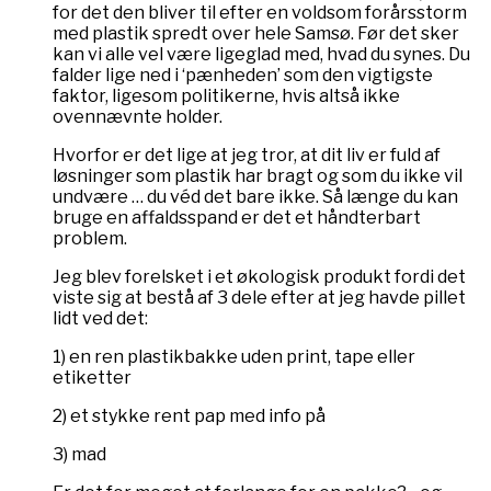
for det den bliver til efter en voldsom forårsstorm
med plastik spredt over hele Samsø. Før det sker
kan vi alle vel være ligeglad med, hvad du synes. Du
falder lige ned i ‘pænheden’ som den vigtigste
faktor, ligesom politikerne, hvis altså ikke
ovennævnte holder.
Hvorfor er det lige at jeg tror, at dit liv er fuld af
løsninger som plastik har bragt og som du ikke vil
undvære … du véd det bare ikke. Så længe du kan
bruge en affaldsspand er det et håndterbart
problem.
Jeg blev forelsket i et økologisk produkt fordi det
viste sig at bestå af 3 dele efter at jeg havde pillet
lidt ved det:
1) en ren plastikbakke uden print, tape eller
etiketter
2) et stykke rent pap med info på
3) mad