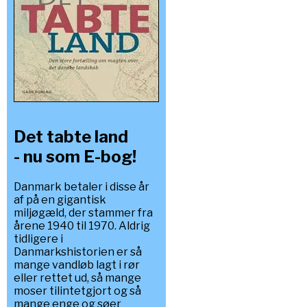
Det tabte land
- nu som E-bog!
Danmark betaler i disse år
af på en gigantisk
miljøgæld, der stammer fra
årene 1940 til 1970. Aldrig
tidligere i
Danmarkshistorien er så
mange vandløb lagt i rør
eller rettet ud, så mange
moser tilintetgjort og så
mange enge og søer