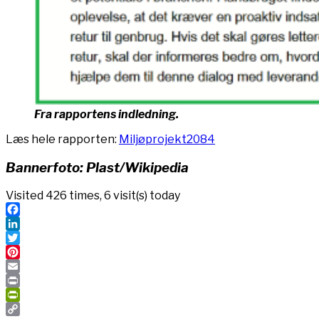
Fra rapportens indledning.
Læs hele rapporten:
Miljøprojekt2084
Bannerfoto: Plast/Wikipedia
Visited 426 times, 6 visit(s) today
Facebook
LinkedIn
Twitter
Pinterest
Email
Print
PrintFriendly