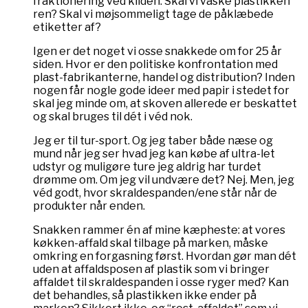
fraktionering ved kilden. Skal vi vaske plastikken
ren? Skal vi møjsommeligt tage de påklæbede
etiketter af?
Igen er det noget vi osse snakkede om for 25 år
siden. Hvor er den politiske konfrontation med
plast-fabrikanterne, handel og distribution? Inden
nogen får nogle gode ideer med papir i stedet for
skal jeg minde om, at skoven allerede er beskattet
og skal bruges til dét i véd nok.
Jeg er til tur-sport. Og jeg taber både næse og
mund når jeg ser hvad jeg kan købe af ultra-let
udstyr og muligøre ture jeg aldrig har turdet
drømme om. Om jeg vil undvære det? Nej. Men, jeg
véd godt, hvor skraldespanden/ene står når de
produkter når enden.
Snakken rammer én af mine kæpheste: at vores
køkken-affald skal tilbage på marken, måske
omkring en forgasning først. Hvordan gør man dét
uden at affaldsposen af plastik som vi bringer
affaldet til skraldespanden i osse ryger med? Kan
det behandles, så plastikken ikke ender på