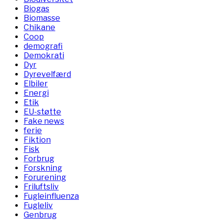
Biogas
Biomasse
Chikane
Coop
demografi
Demokrati
Dyr
Dyrevelfærd
Elbiler
Energi
Etik
EU-støtte
Fake news
ferie
Fiktion
Fisk
Forbrug
Forskning
Forurening
Friluftsliv
Fugleinfluenza
Fugleliv
Genbrug