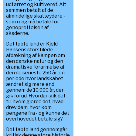
udtørret og kultiveret. Alt
sammen betalt af de
almindelige skatteydere -
som i dag må betale for
genoprettelsen af
skaderne.
Det tabte land er Kjeld
Hansens storstilede
afdækning af kampen om
den danske natur og den
dramatiske forarmelse af
den de seneste 250 år, en
periode hvor landskabet
ændret sig mere end
gennem de 10.000 år, der
gik forud. Hvordan gik det
til, hvem gjorde det, hvad
drev dem, hvor kom
pengene fra - og kunne det
overhovedet betale sig?
Det tabte land gennemgår
kritisk denne store historie