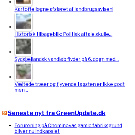
Kartoffelløgne afsløret af landbrugsavisen!
Historisk tilbageblik: Politisk aftale skulle…
Sydsjællandsk vandløb flyder på 6. døgn med…
Væltede træer og flyvende tagsten er ikke godt
men…
Seneste nyt fra GreenUpdate.dk
Forurening på Cheminovas gamle fabriksgrund
bliver nu indkapslet