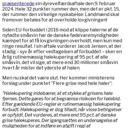
præsenterede
sin dyrevelfærdsaftale den 9. februar
2024. Hele 32 punkter rummer den, men det er pkt. 15,
der rummer den virkelige nyskabelse: Landmænd skal
fremover betales for at overholde lovgivningen!
Siden EU-forbuddet i 2016 mod at klippe halerne af de
nyfødte småsvin har de danske fødevaremyndigheder
kæmpet for at få lovgivningen overholdt, men kun med
ringe resultat. I sin aftale vurderer Jacob Jensen, at der
stadig – syv år efter vedtagelsen af forbuddet – sker en
årlig rutinemæssig halekupering af 95 pct. af alle
småsvin, det vil sige, at mere end 30 millioner småsvin
hvert år mister det yderste af halen.
Men nu skal det være slut. Her kommer ministerens
forslag under punktet ”Flere grise med hele haler”:
”Halekupering indebærer, at et stykke af grisens hale
fjernes. Dette gøres for at begrænse risikoen for halebid.
Efter gældende EU-regler er rutinemæssig halekupering
forbudt. Halekupering er dog tilladt, når visse betingelser
er opfyldt. Det vurderes, at mere end 95 pct. af danske
grise halekuperes. Der igangsættes en undersøgelse af
muligheden for at indføre en afgift i regi af