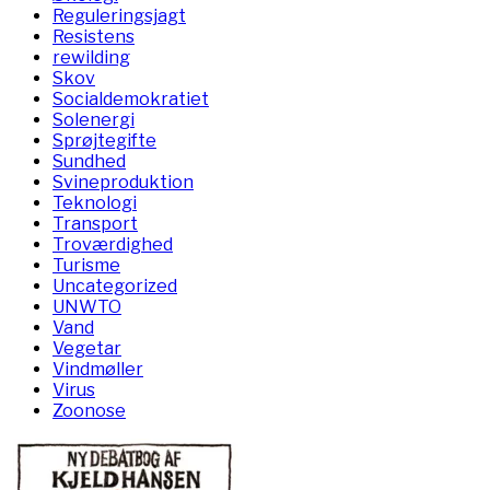
Reguleringsjagt
Resistens
rewilding
Skov
Socialdemokratiet
Solenergi
Sprøjtegifte
Sundhed
Svineproduktion
Teknologi
Transport
Troværdighed
Turisme
Uncategorized
UNWTO
Vand
Vegetar
Vindmøller
Virus
Zoonose