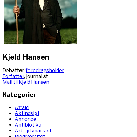
Kjeld Hansen
Debattør,
foredragsholder
Forfatter
, journalist
Mail til Kjeld Hansen
Kategorier
Affald
Aktindsigt
Annonce
Antibiotika
Arbejdsmarked
Biodiversitet