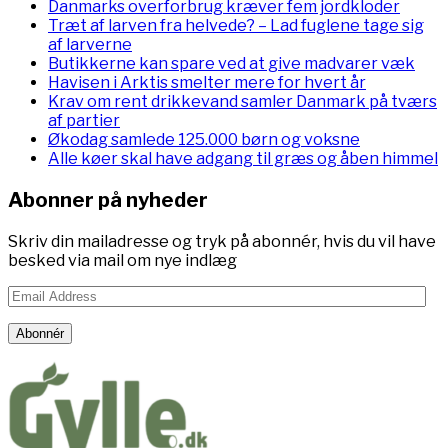
Danmarks overforbrug kræver fem jordkloder
Træt af larven fra helvede? – Lad fuglene tage sig
af larverne
Butikkerne kan spare ved at give madvarer væk
Havisen i Arktis smelter mere for hvert år
Krav om rent drikkevand samler Danmark på tværs
af partier
Økodag samlede 125.000 børn og voksne
Alle køer skal have adgang til græs og åben himmel
Abonner på nyheder
Skriv din mailadresse og tryk på abonnér, hvis du vil have
besked via mail om nye indlæg
Email
Address
Abonnér