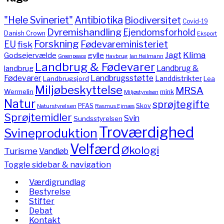
"Hele Svineriet"
Antibiotika
Biodiversitet
Covid-19
Dyremishandling
Ejendomsforhold
Danish Crown
Eksport
Forskning
Fødevareministeriet
EU
fisk
Jagt
Klima
gylle
Godsejervælde
Havbrug
Greenpeace
Ian Heilmann
Landbrug & Fødevarer
Landbrug &
landbrug
Fødevarer
Landbrugsstøtte
Landdistrikter
Landbrugsjord
Lea
Miljøbeskyttelse
MRSA
Wermelin
mink
Miljøstyrelsen
Natur
sprøjtegifte
PFAS
Skov
Naturstyrelsen
Rasmus Ejrnæs
Sprøjtemidler
Svin
Sundsstyrelsen
Troværdighed
Svineproduktion
Velfærd
Økologi
Turisme
Vandløb
Toggle sidebar & navigation
Værdigrundlag
Bestyrelse
Stifter
Debat
Kontakt