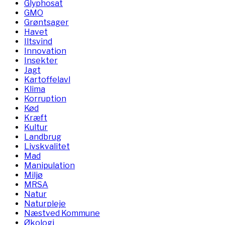
Glyphosat
GMO
Grøntsager
Havet
Iltsvind
Innovation
Insekter
Jagt
Kartoffelavl
Klima
Korruption
Kød
Kræft
Kultur
Landbrug
Livskvalitet
Mad
Manipulation
Miljø
MRSA
Natur
Naturpleje
Næstved Kommune
Økologi