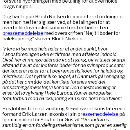
forsvare nyordningen med betaling for at overholde
lovgivningen.
Dog har Jeppe Bloch Nielsen kommenteret ordningen,
men han hæfter sig især ved, at betalingen for at
overholde loven skal komme fra strafbøder. I en
pressemeddelelse
med overskriften ”Nej til bøder for
halekupering” skriver Bloch Nielsen:
”Flere grise med hele haler er et andet punkt, hvor
Landsforeningen ikke er tilfreds med aftalens indhold.
Også her er mange allerede godt i gang, og vi tager skarpt
afstand fra, at der indføres bøder for de svineproducenter,
der kuperer haler for at begrænse risikoen for halebid og
mistrivsel. Det nytter ikke noget, at Danmark går enegang
på det her område, det kan ikke forenes med det
omsætningsmønster, vi kender. Den eneste løsning er
ensartet lovgivning i hele Europa. Kun et europæisk
totalforbud mod halekupering kan sikre flere hele haler.”
Hos lobbyisterne i Landbrug & Fødevarer konstaterede
formand Erik Larsen lakonisk i sin
pressemeddelelse
på
hjemmesiden for Sektor for Gris, at
”Der indføres
samtidig en omfordelingsmekanisme, som giver en særlig