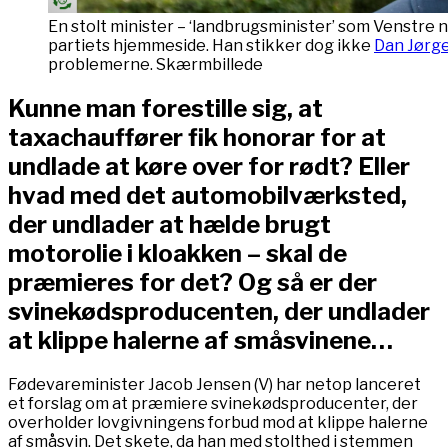
En stolt minister – ‘landbrugsminister’ som Venstre
partiets hjemmeside. Han stikker dog ikke
Dan Jørge
problemerne. Skærmbillede
Kunne man forestille sig, at
taxachauffører fik honorar for at
undlade at køre over for rødt? Eller
hvad med det automobilværksted,
der undlader at hælde brugt
motorolie i kloakken – skal de
præmieres for det? Og så er der
svinekødsproducenten, der undlader
at klippe halerne af småsvinene…
Fødevareminister Jacob Jensen (V) har netop lanceret
et forslag om at præmiere svinekødsproducenter, der
overholder lovgivningens forbud mod at klippe halerne
af småsvin. Det skete, da han med stolthed i stemmen