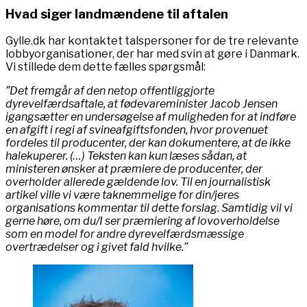
Hvad siger landmændene til aftalen
Gylle.dk har kontaktet talspersoner for de tre relevante
lobbyorganisationer, der har med svin at gøre i Danmark.
Vi stillede dem dette fælles spørgsmål:
”Det fremgår af den netop offentliggjorte
dyrevelfærdsaftale, at fødevareminister Jacob Jensen
igangsætter en undersøgelse af muligheden for at indføre
en afgift i regi af svineafgiftsfonden, hvor provenuet
fordeles til producenter, der kan dokumentere, at de ikke
halekuperer. (…) Teksten kan kun læses sådan, at
ministeren ønsker at præmiere de producenter, der
overholder allerede gældende lov. Til en journalistisk
artikel ville vi være taknemmelige for din/jeres
organisations kommentar til dette forslag. Samtidig vil vi
gerne høre, om du/I ser præmiering af lovoverholdelse
som en model for andre dyrevelfærdsmæssige
overtrædelser og i givet fald hvilke.”