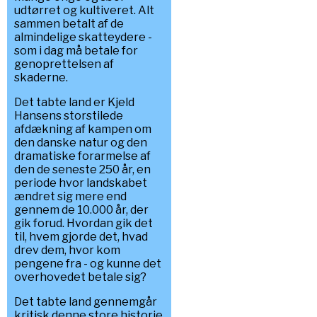
udtørret og kultiveret. Alt
sammen betalt af de
almindelige skatteydere -
som i dag må betale for
genoprettelsen af
skaderne.
Det tabte land er Kjeld
Hansens storstilede
afdækning af kampen om
den danske natur og den
dramatiske forarmelse af
den de seneste 250 år, en
periode hvor landskabet
ændret sig mere end
gennem de 10.000 år, der
gik forud. Hvordan gik det
til, hvem gjorde det, hvad
drev dem, hvor kom
pengene fra - og kunne det
overhovedet betale sig?
Det tabte land gennemgår
kritisk denne store historie