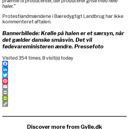
præmie til producenter, der producerer grise med hele
haler.”
Protestlandmændene i Bæredygtigt Landbrug har ikke
kommenteret aftalen.
Bannerbillede: Krølle på halen er et særsyn, når
det gælder danske småsvin. Det vil
fødevareministeren ændre. Pressefoto
Visited 354 times, 8 visit(s) today
Facebook
LinkedIn
Twitter
Pinterest
Email
Print
PrintFriendly
Copy
Link
Discover more from Gylle.dk