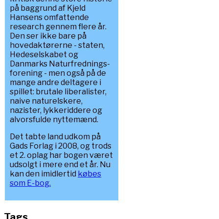
på baggrund af Kjeld
Hansens omfattende
research gennem flere år.
Den ser ikke bare på
hovedaktørerne - staten,
Hedeselskabet og
Danmarks Naturfrednings-
forening - men også på de
mange andre deltagere i
spillet: brutale liberalister,
naive naturelskere,
nazister, lykkeriddere og
alvorsfulde nyttemænd.
Det tabte land udkom på
Gads Forlag i 2008, og trods
et 2. oplag har bogen været
udsolgt i mere end et år. Nu
kan den imidlertid
købes
som E-bog.
Tags