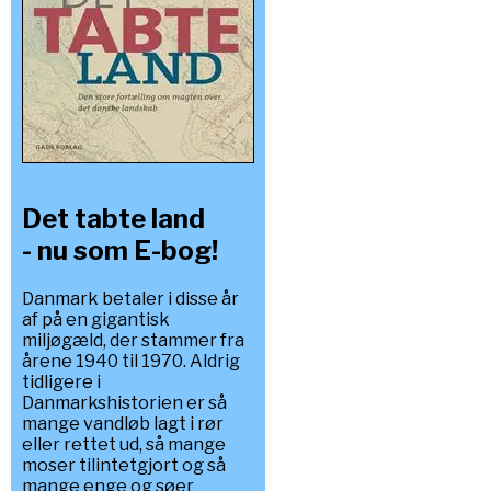
Det tabte land
- nu som E-bog!
Danmark betaler i disse år
af på en gigantisk
miljøgæld, der stammer fra
årene 1940 til 1970. Aldrig
tidligere i
Danmarkshistorien er så
mange vandløb lagt i rør
eller rettet ud, så mange
moser tilintetgjort og så
mange enge og søer