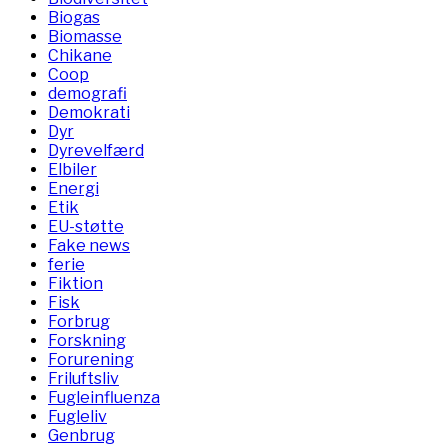
Biogas
Biomasse
Chikane
Coop
demografi
Demokrati
Dyr
Dyrevelfærd
Elbiler
Energi
Etik
EU-støtte
Fake news
ferie
Fiktion
Fisk
Forbrug
Forskning
Forurening
Friluftsliv
Fugleinfluenza
Fugleliv
Genbrug