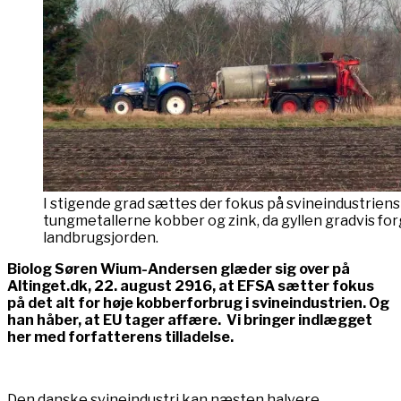
I stigende grad sættes der fokus på svineindustriens
tungmetallerne kobber og zink, da gyllen gradvis for
landbrugsjorden.
Biolog Søren Wium-Andersen glæder sig over på
Altinget.dk, 22. august 2916, at EFSA sætter fokus
på det alt for høje kobberforbrug i svineindustrien. Og
han håber, at EU tager affære. Vi bringer indlægget
her med forfatterens tilladelse.
Den danske svineindustri kan næsten halvere