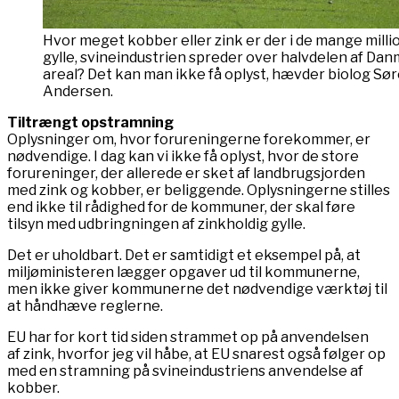
Hvor meget kobber eller zink er der i de mange milli
gylle, svineindustrien spreder over halvdelen af Da
areal? Det kan man ikke få oplyst, hævder biolog S
Andersen.
Tiltrængt opstramning
Oplysninger om, hvor forureningerne forekommer, er
nødvendige. I dag kan vi ikke få oplyst, hvor de store
forureninger, der allerede er sket af landbrugsjorden
med zink og kobber, er beliggende. Oplysningerne stilles
end ikke til rådighed for de kommuner, der skal føre
tilsyn med udbringningen af zinkholdig gylle.
Det er uholdbart. Det er samtidigt et eksempel på, at
miljøministeren lægger opgaver ud til kommunerne,
men ikke giver kommunerne det nødvendige værktøj til
at håndhæve reglerne.
EU har for kort tid siden strammet op på anvendelsen
af zink, hvorfor jeg vil håbe, at EU snarest også følger op
med en stramning på svineindustriens anvendelse af
kobber.