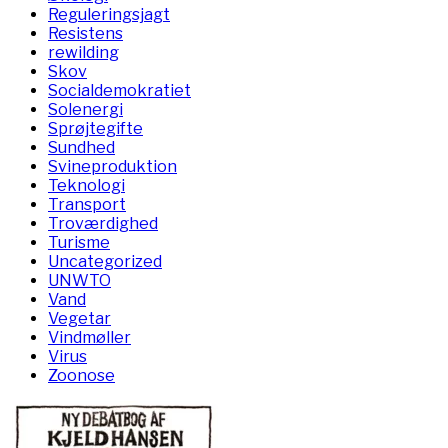
Reguleringsjagt
Resistens
rewilding
Skov
Socialdemokratiet
Solenergi
Sprøjtegifte
Sundhed
Svineproduktion
Teknologi
Transport
Troværdighed
Turisme
Uncategorized
UNWTO
Vand
Vegetar
Vindmøller
Virus
Zoonose