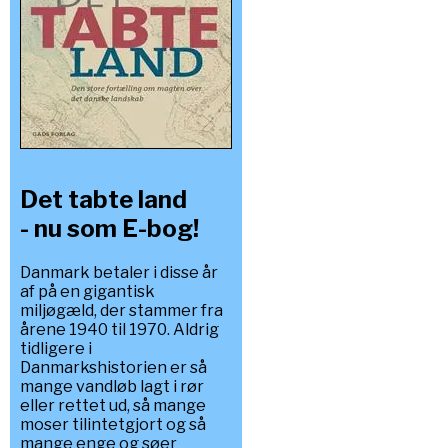
Det tabte land
- nu som E-bog!
Danmark betaler i disse år
af på en gigantisk
miljøgæld, der stammer fra
årene 1940 til 1970. Aldrig
tidligere i
Danmarkshistorien er så
mange vandløb lagt i rør
eller rettet ud, så mange
moser tilintetgjort og så
mange enge og søer