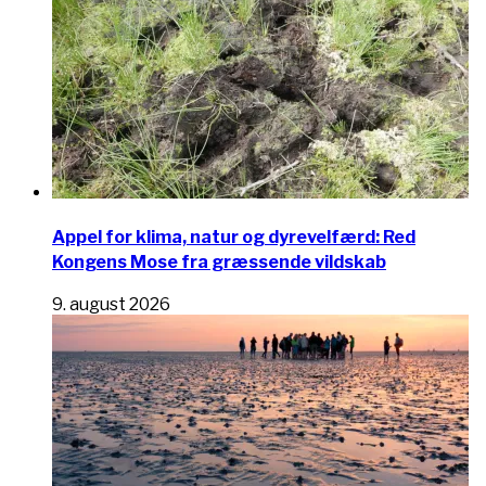
Appel for klima, natur og dyrevelfærd: Red
Kongens Mose fra græssende vildskab
9. august 2026