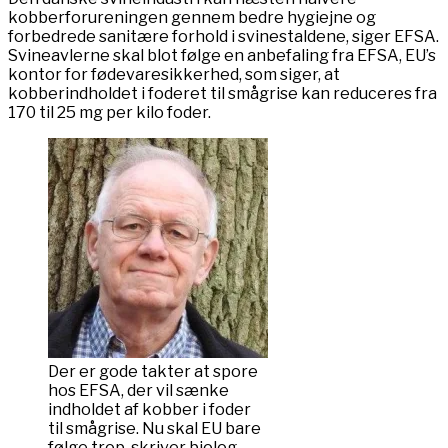
kobberforureningen gennem bedre hygiejne og
forbedrede sanitære forhold i svinestaldene, siger EFSA.
Svineavlerne skal blot følge en anbefaling fra EFSA, EU’s
kontor for fødevaresikkerhed, som siger, at
kobberindholdet i foderet til smågrise kan reduceres fra
170 til 25 mg per kilo foder.
Der er gode takter at spore
hos EFSA, der vil sænke
indholdet af kobber i foder
til smågrise. Nu skal EU bare
følge trop, skriver biolog