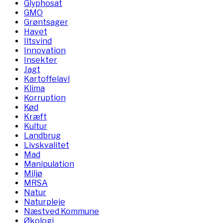
Glyphosat
GMO
Grøntsager
Havet
Iltsvind
Innovation
Insekter
Jagt
Kartoffelavl
Klima
Korruption
Kød
Kræft
Kultur
Landbrug
Livskvalitet
Mad
Manipulation
Miljø
MRSA
Natur
Naturpleje
Næstved Kommune
Økologi