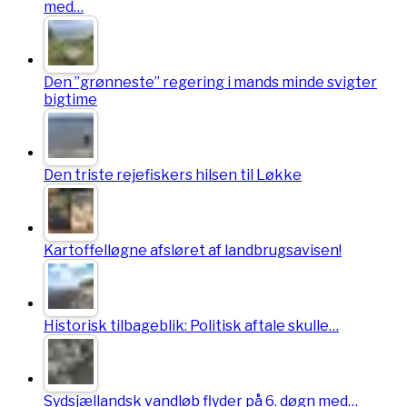
med…
Den ”grønneste” regering i mands minde svigter
bigtime
Den triste rejefiskers hilsen til Løkke
Kartoffelløgne afsløret af landbrugsavisen!
Historisk tilbageblik: Politisk aftale skulle…
Sydsjællandsk vandløb flyder på 6. døgn med…