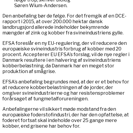
Søren Wium-Andersen.
Den anbefaling bør de følge. For det fremgik af en DCE-
rapport i 2015, at over 200.000 hektar dansk
landbrugsjord allerede indeholder bekymrende
mængder af zink og kobber fra svineindustriens gylle.
EFSA foreslår en ny EU-regulering, der vil reducere den
europæiske svineindustris forbrug af kobber med 20
procent. Accepterer EU EFSA’s forslag, vil de nye regler i
Danmark resultere i en halvering af svineindustriens
kobberbelastning, da Danmark har en meget stor
produktion af smågrise.
EFSA’s anbefaling begrundes med, at der er et behov for
at reducere kobberbelastningen af de jorder, der
omgiver svineindustrierne og har resistensproblemer
forårsaget af tungmetalforureningen.
Anbefalingerne vil sikkert møde modstand fra den
europæiske foderstofindustri, der har den opfattelse, at
foderet fortsat skal indeholde over 25 gange mere
kobber, end grisene har behov for.