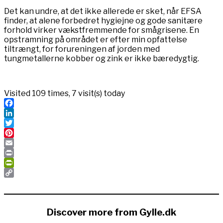
Det kan undre, at det ikke allerede er sket, når EFSA
finder, at alene forbedret hygiejne og gode sanitære
forhold virker vækstfremmende for smågrisene. En
opstramning på området er efter min opfattelse
tiltrængt, for forureningen af jorden med
tungmetallerne kobber og zink er ikke bæredygtig.
Visited 109 times, 7 visit(s) today
Facebook
LinkedIn
Twitter
Pinterest
Email
Print
PrintFriendly
Copy
Link
Discover more from Gylle.dk