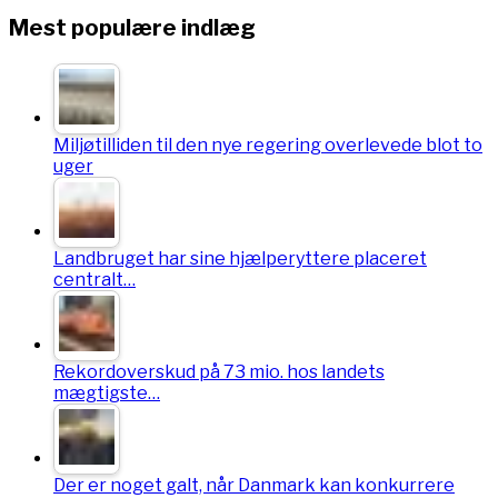
Mest populære indlæg
Miljøtilliden til den nye regering overlevede blot to
uger
Landbruget har sine hjælperyttere placeret
centralt…
Rekordoverskud på 73 mio. hos landets
mægtigste…
Der er noget galt, når Danmark kan konkurrere