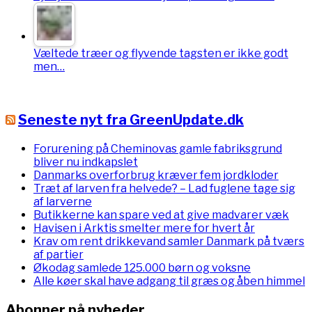
Væltede træer og flyvende tagsten er ikke godt
men…
Seneste nyt fra GreenUpdate.dk
Forurening på Cheminovas gamle fabriksgrund
bliver nu indkapslet
Danmarks overforbrug kræver fem jordkloder
Træt af larven fra helvede? – Lad fuglene tage sig
af larverne
Butikkerne kan spare ved at give madvarer væk
Havisen i Arktis smelter mere for hvert år
Krav om rent drikkevand samler Danmark på tværs
af partier
Økodag samlede 125.000 børn og voksne
Alle køer skal have adgang til græs og åben himmel
Abonner på nyheder