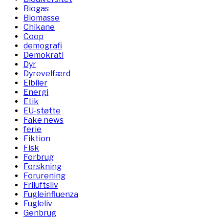
Biogas
Biomasse
Chikane
Coop
demografi
Demokrati
Dyr
Dyrevelfærd
Elbiler
Energi
Etik
EU-støtte
Fake news
ferie
Fiktion
Fisk
Forbrug
Forskning
Forurening
Friluftsliv
Fugleinfluenza
Fugleliv
Genbrug