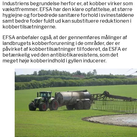
Industriens begrundelse herfor er, at kobber virker som
vækstfremmer. EFSA har den klare opfattelse, at større
hygiejne og forbedrede sanitære forhold i svinestaldene
samt bedre foder fuldt ud kan substituere reduktionen i
kobbertilsætningerne.
EFSA anbefaler også, at der gennemføres målinger af
landbrugets kobberforurening i de områder, der er
påvirket af kobbertilsætninger til foderet, da ESFA er
betænkelig ved den antibiotikaresistens, som det
meget høje kobberindhold i gyllen inducerer.