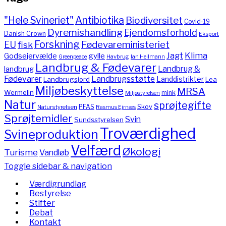
"Hele Svineriet"
Antibiotika
Biodiversitet
Covid-19
Dyremishandling
Ejendomsforhold
Danish Crown
Eksport
Forskning
Fødevareministeriet
EU
fisk
Jagt
Klima
gylle
Godsejervælde
Havbrug
Greenpeace
Ian Heilmann
Landbrug & Fødevarer
Landbrug &
landbrug
Fødevarer
Landbrugsstøtte
Landdistrikter
Landbrugsjord
Lea
Miljøbeskyttelse
MRSA
Wermelin
mink
Miljøstyrelsen
Natur
sprøjtegifte
PFAS
Skov
Naturstyrelsen
Rasmus Ejrnæs
Sprøjtemidler
Svin
Sundsstyrelsen
Troværdighed
Svineproduktion
Velfærd
Økologi
Turisme
Vandløb
Toggle sidebar & navigation
Værdigrundlag
Bestyrelse
Stifter
Debat
Kontakt