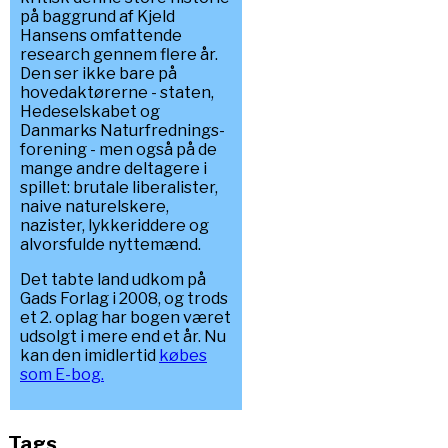
på baggrund af Kjeld
Hansens omfattende
research gennem flere år.
Den ser ikke bare på
hovedaktørerne - staten,
Hedeselskabet og
Danmarks Naturfrednings-
forening - men også på de
mange andre deltagere i
spillet: brutale liberalister,
naive naturelskere,
nazister, lykkeriddere og
alvorsfulde nyttemænd.
Det tabte land udkom på
Gads Forlag i 2008, og trods
et 2. oplag har bogen været
udsolgt i mere end et år. Nu
kan den imidlertid
købes
som E-bog.
Tags