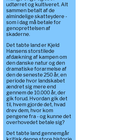
udtørret og kultiveret. Alt
sammen betalt af de
almindelige skatteydere -
som i dag må betale for
genoprettelsen af
skaderne.
Det tabte land er Kjeld
Hansens storstilede
afdækning af kampen om
den danske natur og den
dramatiske forarmelse af
den de seneste 250 år, en
periode hvor landskabet
ændret sig mere end
gennem de 10.000 år, der
gik forud. Hvordan gik det
til, hvem gjorde det, hvad
drev dem, hvor kom
pengene fra - og kunne det
overhovedet betale sig?
Det tabte land gennemgår
kritisk denne store historie