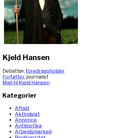
Kjeld Hansen
Debattør,
foredragsholder
Forfatter
, journalist
Mail til Kjeld Hansen
Kategorier
Affald
Aktindsigt
Annonce
Antibiotika
Arbejdsmarked
Biodiversitet