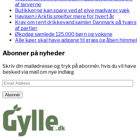
af larverne
Butikkerne kan spare ved at give madvarer væk
Havisen i Arktis smelter mere for hvert år
Krav om rent drikkevand samler Danmark på tværs
af partier
Økodag samlede 125.000 børn og voksne
Alle køer skal have adgang til græs og åben himmel
Abonner på nyheder
Skriv din mailadresse og tryk på abonnér, hvis du vil have
besked via mail om nye indlæg
Email
Address
Abonnér