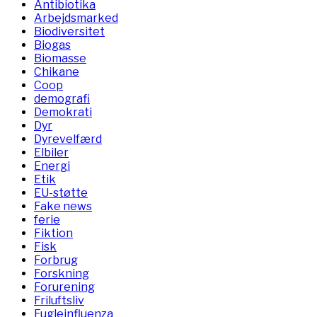
Antibiotika
Arbejdsmarked
Biodiversitet
Biogas
Biomasse
Chikane
Coop
demografi
Demokrati
Dyr
Dyrevelfærd
Elbiler
Energi
Etik
EU-støtte
Fake news
ferie
Fiktion
Fisk
Forbrug
Forskning
Forurening
Friluftsliv
Fugleinfluenza