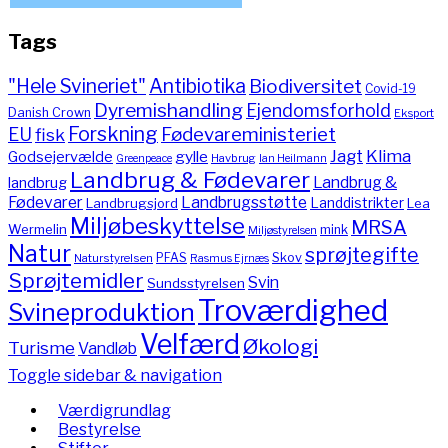
Tags
"Hele Svineriet"
Antibiotika
Biodiversitet
Covid-19
Dyremishandling
Ejendomsforhold
Danish Crown
Eksport
Forskning
Fødevareministeriet
EU
fisk
Jagt
Klima
gylle
Godsejervælde
Havbrug
Greenpeace
Ian Heilmann
Landbrug & Fødevarer
Landbrug &
landbrug
Fødevarer
Landbrugsstøtte
Landdistrikter
Landbrugsjord
Lea
Miljøbeskyttelse
MRSA
Wermelin
mink
Miljøstyrelsen
Natur
sprøjtegifte
PFAS
Skov
Naturstyrelsen
Rasmus Ejrnæs
Sprøjtemidler
Svin
Sundsstyrelsen
Troværdighed
Svineproduktion
Velfærd
Økologi
Turisme
Vandløb
Toggle sidebar & navigation
Værdigrundlag
Bestyrelse