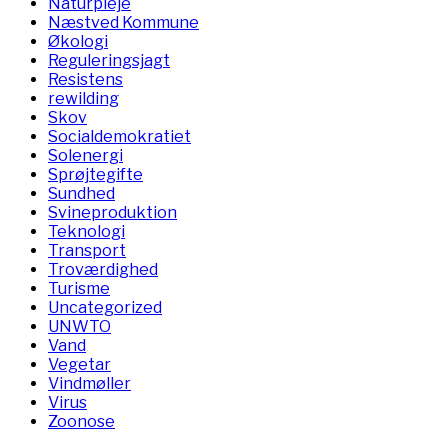
Naturpleje
Næstved Kommune
Økologi
Reguleringsjagt
Resistens
rewilding
Skov
Socialdemokratiet
Solenergi
Sprøjtegifte
Sundhed
Svineproduktion
Teknologi
Transport
Troværdighed
Turisme
Uncategorized
UNWTO
Vand
Vegetar
Vindmøller
Virus
Zoonose