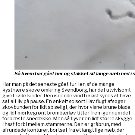
Så hvem har gået her og stukket sit lange næb ned i
Har man på det seneste gået tur i en af de mange
kystnære skove omkring Svendborg, har det utvivlsomt
givet røde kinder. Den isnende vind fra øst synes at have
sat alt liv på pause. En enkelt solsort i lav flugt afsøger
skovbunden for lidt spiseligt, der hvor visne brune blade
og lidt mørkegrønt brombærløv titter frem gennem det
forblæste snedække. Men så flyver en lidt større skygge
i hast forbi mellem stammerne. Den er gråbrun, med
afrundede konturer, bortset fra et langt lige næb, der