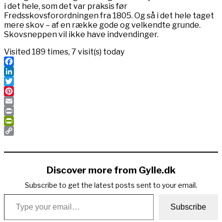
i det hele, som det var praksis før
Fredsskovsforordningen fra 1805. Og så i det hele taget
mere skov – af en række gode og velkendte grunde.
Skovsneppen vil ikke have indvendinger.
Visited 189 times, 7 visit(s) today
Facebook
LinkedIn
Twitter
Pinterest
Email
Print
PrintFriendly
Copy
Link
Discover more from Gylle.dk
Subscribe to get the latest posts sent to your email.
Type your email…
Subscribe