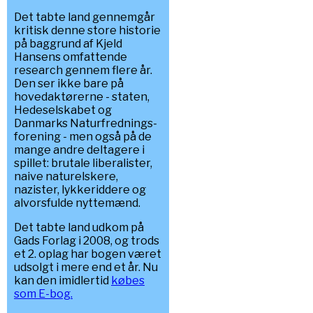
Det tabte land gennemgår
kritisk denne store historie
på baggrund af Kjeld
Hansens omfattende
research gennem flere år.
Den ser ikke bare på
hovedaktørerne - staten,
Hedeselskabet og
Danmarks Naturfrednings-
forening - men også på de
mange andre deltagere i
spillet: brutale liberalister,
naive naturelskere,
nazister, lykkeriddere og
alvorsfulde nyttemænd.
Det tabte land udkom på
Gads Forlag i 2008, og trods
et 2. oplag har bogen været
udsolgt i mere end et år. Nu
kan den imidlertid
købes
som E-bog.