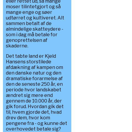
eller rettet ud, så mange
moser tilintetgjort og så
mange enge og søer
udtørret og kultiveret. Alt
sammen betalt af de
almindelige skatteydere -
som i dag må betale for
genoprettelsen af
skaderne.
Det tabte land er Kjeld
Hansens storstilede
afdækning af kampen om
den danske natur og den
dramatiske forarmelse af
den de seneste 250 år, en
periode hvor landskabet
ændret sig mere end
gennem de 10.000 år, der
gik forud. Hvordan gik det
til, hvem gjorde det, hvad
drev dem, hvor kom
pengene fra - og kunne det
overhovedet betale sig?