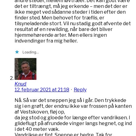
andre steder, mellem løvtræer. Det kan godt være
det er tiltrængt, må jeg erkende – men det der er
ikke meget ved sådanne steder i tiden efter den
finder sted. Men behovet for træflis, er
tilsyneladende stort. Vil nu stadig godt afvente det
resultat af en rewilding, når bare det bliver
hjemmehørende arter. Men ellers ingen
indvendinger fra mig heller.
Loading...
Knud
12. februar 2021 at 21:18
·
Reply
Nå. Så var det sneppen jeg så i går. Den trykkede
sig i en grøft, der endnu ikke var frossen på kanten
af Vestskoven, fløj op,
da jeg stod og gloede for længe efter vandriksen. I
glideflugt på afrundede vinger langs hegnet, og ind
i det 40 meter væk.
Vandrikse er fint. Sneppe er bedre. Tak for