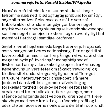
sommervejr. Foto: Ronald Slabke/Wikipedia
Nu må den så, i stedet for at kunne stikke sit lange,
følsomme næb ned i blød og fugtig jordbund for smådyr,
søge alternativer. F.eks. hvad der måtte være af
kriblekrable i strandens tangdynger. Der er noget
mytisk over den sky og skumringselskende skovsneppe,
som har noget nær øjne i nakken – og en eventyrligt fint
mønstret fjerdragt i samtlige jordfarver.
Søjlehallen af højstammede bøgetræer er jo Frejas sal,
som vi synger om i vores nationalsang. Den er god til at
levere solidt tømmer, men har på ingen af vores årstider
meget at byde på, hvad angår mangfoldighed af
livsformer. I en ny videnskabelig rapport fra Aarhus og
Københavns Universiteter om såkaldt ”rewilding” og
biodiversitet understreges vigtigheden af ”forøget
strukturel heterogenitet i landskabet” På mere
jordnært dansk vil det sige: mere afveksling og
forskelligartethed. For skov betyder dette: større
arealer med træer i alle aldre, flere lysninger, mere
stående og liggende dødt ved og nul dræn og gift. Flere
skovbryn med mere krøllet og skrånende profil, og i
udvalgte områder gerne nogle store dyr til at rode rundt