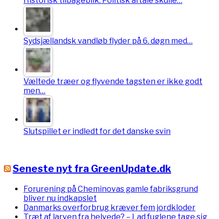
Historisk tilbageblik: Politisk aftale skulle…
Sydsjællandsk vandløb flyder på 6. døgn med…
Væltede træer og flyvende tagsten er ikke godt
men…
Slutspillet er indledt for det danske svin
Seneste nyt fra GreenUpdate.dk
Forurening på Cheminovas gamle fabriksgrund
bliver nu indkapslet
Danmarks overforbrug kræver fem jordkloder
Træt af larven fra helvede? – Lad fuglene tage sig