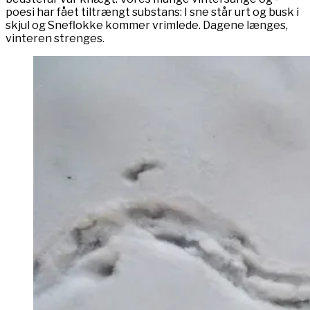
poesi har fået tiltrængt substans: I sne står urt og busk i
skjul og Sneflokke kommer vrimlede. Dagene længes,
vinteren strenges.