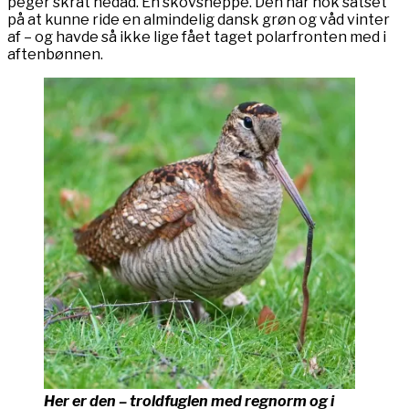
peger skråt nedad. En skovsneppe. Den har nok satset
på at kunne ride en almindelig dansk grøn og våd vinter
af – og havde så ikke lige fået taget polarfronten med i
aftenbønnen.
Her er den – troldfuglen med regnorm og i