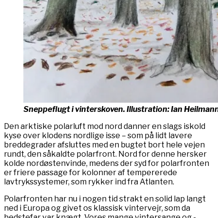
Sneppeflugt i vinterskoven. Illustration: Ian Heilman
Den arktiske polarluft mod nord danner en slags iskold
kyse over klodens nordlige isse – som på lidt lavere
breddegrader afsluttes med en bugtet bort hele vejen
rundt, den såkaldte polarfront. Nord for denne hersker
kolde nordøstenvinde, medens der syd for polarfronten
er friere passage for kolonner af tempererede
lavtrykssystemer, som rykker ind fra Atlanten.
Polarfronten har nu i nogen tid strakt en solid lap langt
ned i Europa og givet os klassisk vintervejr, som da
bedstefar var knægt. Vores mange vintersange og -