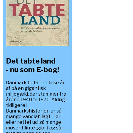
Det tabte land
- nu som E-bog!
Danmark betaler i disse år
af på en gigantisk
miljøgæld, der stammer fra
årene 1940 til 1970. Aldrig
tidligere i
Danmarkshistorien er så
mange vandløb lagt i rør
eller rettet ud, så mange
moser tilintetgjort og så