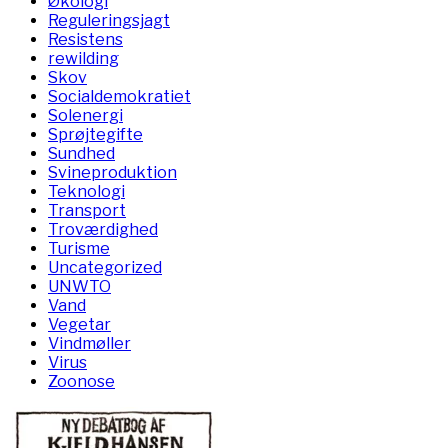
Økologi
Reguleringsjagt
Resistens
rewilding
Skov
Socialdemokratiet
Solenergi
Sprøjtegifte
Sundhed
Svineproduktion
Teknologi
Transport
Troværdighed
Turisme
Uncategorized
UNWTO
Vand
Vegetar
Vindmøller
Virus
Zoonose