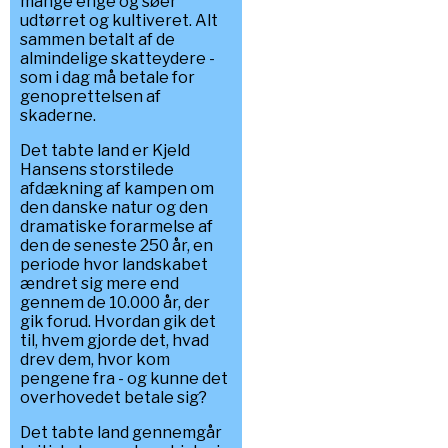
mange enge og søer
udtørret og kultiveret. Alt
sammen betalt af de
almindelige skatteydere -
som i dag må betale for
genoprettelsen af
skaderne.
Det tabte land er Kjeld
Hansens storstilede
afdækning af kampen om
den danske natur og den
dramatiske forarmelse af
den de seneste 250 år, en
periode hvor landskabet
ændret sig mere end
gennem de 10.000 år, der
gik forud. Hvordan gik det
til, hvem gjorde det, hvad
drev dem, hvor kom
pengene fra - og kunne det
overhovedet betale sig?
Det tabte land gennemgår