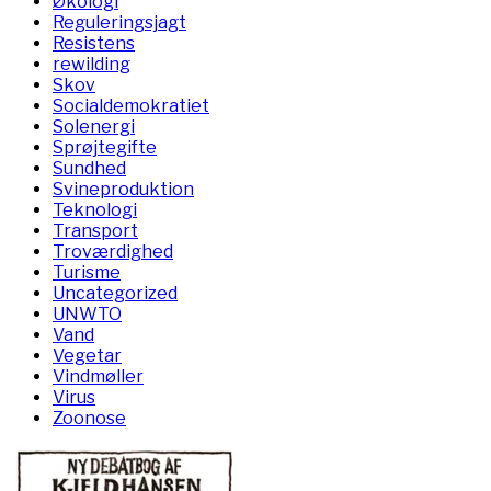
Økologi
Reguleringsjagt
Resistens
rewilding
Skov
Socialdemokratiet
Solenergi
Sprøjtegifte
Sundhed
Svineproduktion
Teknologi
Transport
Troværdighed
Turisme
Uncategorized
UNWTO
Vand
Vegetar
Vindmøller
Virus
Zoonose