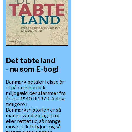
Det tabte land
- nu som E-bog!
Danmark betaler i disse år
af på en gigantisk
miljøgæld, der stammer fra
årene 1940 til 1970. Aldrig
tidligere i
Danmarkshistorien er så
mange vandløb lagt i rør
eller rettet ud, så mange
moser tilintetgjort og så