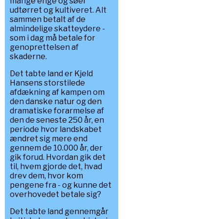
mange enge og søer
udtørret og kultiveret. Alt
sammen betalt af de
almindelige skatteydere -
som i dag må betale for
genoprettelsen af
skaderne.
Det tabte land er Kjeld
Hansens storstilede
afdækning af kampen om
den danske natur og den
dramatiske forarmelse af
den de seneste 250 år, en
periode hvor landskabet
ændret sig mere end
gennem de 10.000 år, der
gik forud. Hvordan gik det
til, hvem gjorde det, hvad
drev dem, hvor kom
pengene fra - og kunne det
overhovedet betale sig?
Det tabte land gennemgår