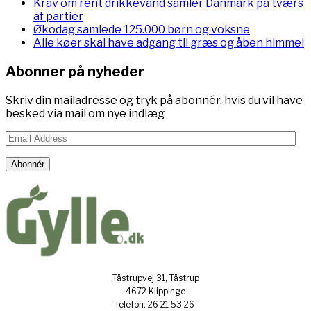
Krav om rent drikkevand samler Danmark på tværs
af partier
Økodag samlede 125.000 børn og voksne
Alle køer skal have adgang til græs og åben himmel
Abonner på nyheder
Skriv din mailadresse og tryk på abonnér, hvis du vil have
besked via mail om nye indlæg
Email
Address
Abonnér
Tåstrupvej 31, Tåstrup
4672 Klippinge
Telefon: 26 21 53 26