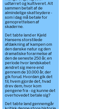
udtørret og kultiveret. Alt
sammen betalt af de
almindelige skatteydere -
som i dag må betale for
genoprettelsen af
skaderne.
Det tabte land er Kjeld
Hansens storstilede
afdækning af kampen om
den danske natur og den
dramatiske forarmelse af
den de seneste 250 år, en
periode hvor landskabet
ændret sig mere end
gennem de 10.000 år, der
gik forud. Hvordan gik det
til, hvem gjorde det, hvad
drev dem, hvor kom
pengene fra - og kunne det
overhovedet betale sig?
Det tabte land gennemgår
kritisk denne store historie