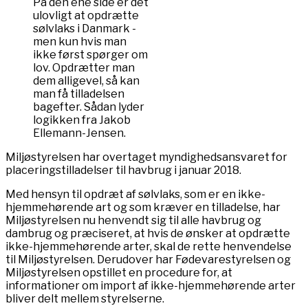
På den ene side er det
ulovligt at opdrætte
sølvlaks i Danmark -
men kun hvis man
ikke først spørger om
lov. Opdrætter man
dem alligevel, så kan
man få tilladelsen
bagefter. Sådan lyder
logikken fra Jakob
Ellemann-Jensen.
Miljøstyrelsen har overtaget myndighedsansvaret for
placeringstilladelser til havbrug i januar 2018.
Med hensyn til opdræt af sølvlaks, som er en ikke-
hjemmehørende art og som kræver en tilladelse, har
Miljøstyrelsen nu henvendt sig til alle havbrug og
dambrug og præciseret, at hvis de ønsker at opdrætte
ikke-hjemmehørende arter, skal de rette henvendelse
til Miljøstyrelsen. Derudover har Fødevarestyrelsen og
Miljøstyrelsen opstillet en procedure for, at
informationer om import af ikke-hjemmehørende arter
bliver delt mellem styrelserne.