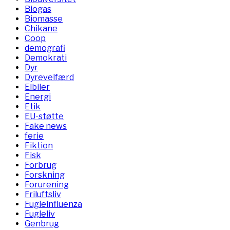
Biogas
Biomasse
Chikane
Coop
demografi
Demokrati
Dyr
Dyrevelfærd
Elbiler
Energi
Etik
EU-støtte
Fake news
ferie
Fiktion
Fisk
Forbrug
Forskning
Forurening
Friluftsliv
Fugleinfluenza
Fugleliv
Genbrug