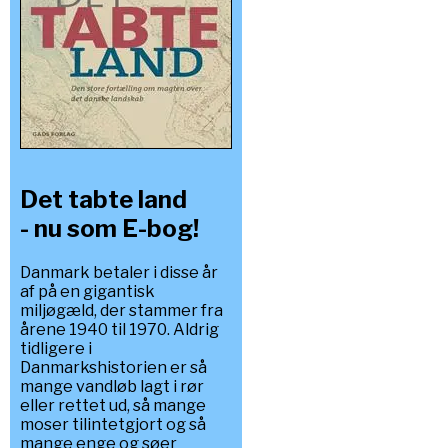
Det tabte land
- nu som E-bog!
Danmark betaler i disse år
af på en gigantisk
miljøgæld, der stammer fra
årene 1940 til 1970. Aldrig
tidligere i
Danmarkshistorien er så
mange vandløb lagt i rør
eller rettet ud, så mange
moser tilintetgjort og så
mange enge og søer