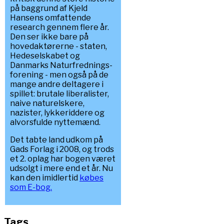
på baggrund af Kjeld
Hansens omfattende
research gennem flere år.
Den ser ikke bare på
hovedaktørerne - staten,
Hedeselskabet og
Danmarks Naturfrednings-
forening - men også på de
mange andre deltagere i
spillet: brutale liberalister,
naive naturelskere,
nazister, lykkeriddere og
alvorsfulde nyttemænd.
Det tabte land udkom på
Gads Forlag i 2008, og trods
et 2. oplag har bogen været
udsolgt i mere end et år. Nu
kan den imidlertid
købes
som E-bog.
Tags