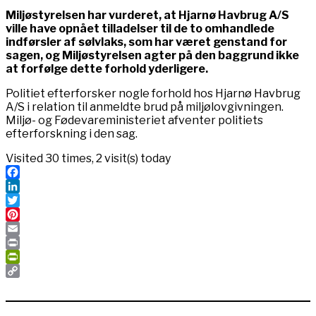
Miljøstyrelsen har vurderet, at Hjarnø Havbrug A/S
ville have opnået tilladelser til de to omhandlede
indførsler af sølvlaks, som har været genstand for
sagen, og Miljøstyrelsen agter på den baggrund ikke
at forfølge dette forhold yderligere.
Politiet efterforsker nogle forhold hos Hjarnø Havbrug
A/S i relation til anmeldte brud på miljølovgivningen.
Miljø- og Fødevareministeriet afventer politiets
efterforskning i den sag.
Visited 30 times, 2 visit(s) today
Facebook
LinkedIn
Twitter
Pinterest
Email
Print
PrintFriendly
Copy
Link