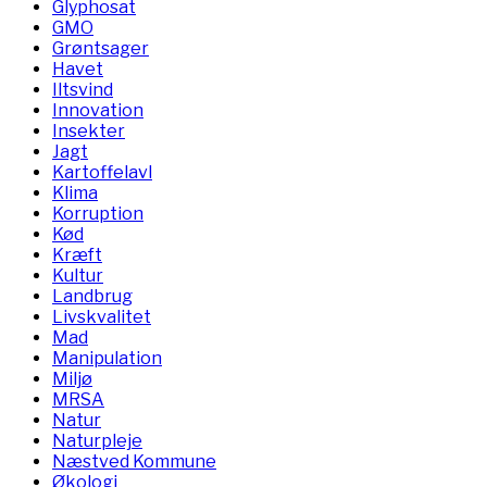
Glyphosat
GMO
Grøntsager
Havet
Iltsvind
Innovation
Insekter
Jagt
Kartoffelavl
Klima
Korruption
Kød
Kræft
Kultur
Landbrug
Livskvalitet
Mad
Manipulation
Miljø
MRSA
Natur
Naturpleje
Næstved Kommune
Økologi