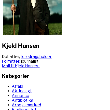
Kjeld Hansen
Debattør,
foredragsholder
Forfatter
, journalist
Mail til Kjeld Hansen
Kategorier
Affald
Aktindsigt
Annonce
Antibiotika
Arbejdsmarked
Biodiversitet