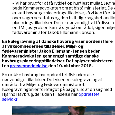
– Vi har brug for at få ryddet op hurtigst muligt. Jeg 
bede Kammeradvokaten om at bistå ministeriet. De 
enkelt havbrugs placeringstilladelse, så vi kan få et
over sagernes status og den hidtidige sagsbehandlin
placeringstilladelser. Det er nødvendigt, at få disse fo
end Miljøstyrelsen kan få styr på området, siger miljø
fødevareminister Jakob Ellemann-Jensen.
En kulegravning af danske havbrug viser uorden i flere
af virksomhedernes tilladelser. Miljø- og
fødevareminister Jakob Ellemann-Jensen beder
Kammeradvokaten gennemgå samtlige danske
havbrugs placeringstilladelser. Det oplyser ministeren
i en
pressemeddelelse
den 10. oktober 2018.
En række havbrug har opdrættet fisk uden alle
nødvendige tilladelser. Det viser en kulegravning af
området fra Miljø- og Fødevareministeriet.
Kulegravningen er foretaget på baggrund af en sag med
Hjarnø Havbrug, der uden tilladelse har
opdrættet
sølvlaks
.