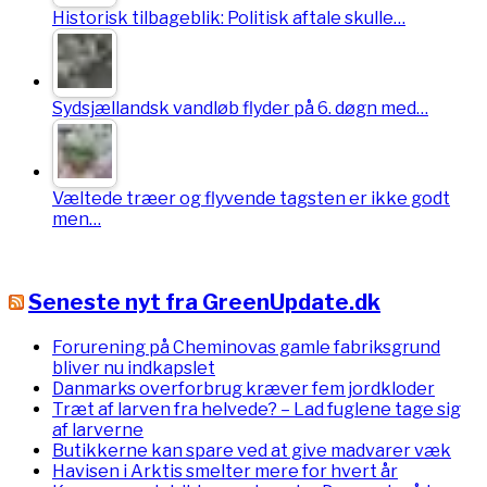
Historisk tilbageblik: Politisk aftale skulle…
Sydsjællandsk vandløb flyder på 6. døgn med…
Væltede træer og flyvende tagsten er ikke godt
men…
Seneste nyt fra GreenUpdate.dk
Forurening på Cheminovas gamle fabriksgrund
bliver nu indkapslet
Danmarks overforbrug kræver fem jordkloder
Træt af larven fra helvede? – Lad fuglene tage sig
af larverne
Butikkerne kan spare ved at give madvarer væk
Havisen i Arktis smelter mere for hvert år