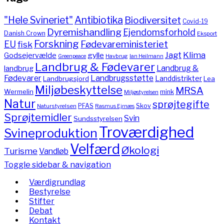
"Hele Svineriet"
Antibiotika
Biodiversitet
Covid-19
Dyremishandling
Ejendomsforhold
Danish Crown
Eksport
Forskning
Fødevareministeriet
EU
fisk
Jagt
Klima
gylle
Godsejervælde
Havbrug
Greenpeace
Ian Heilmann
Landbrug & Fødevarer
Landbrug &
landbrug
Fødevarer
Landbrugsstøtte
Landdistrikter
Landbrugsjord
Lea
Miljøbeskyttelse
MRSA
Wermelin
mink
Miljøstyrelsen
Natur
sprøjtegifte
PFAS
Skov
Naturstyrelsen
Rasmus Ejrnæs
Sprøjtemidler
Svin
Sundsstyrelsen
Troværdighed
Svineproduktion
Velfærd
Økologi
Turisme
Vandløb
Toggle sidebar & navigation
Værdigrundlag
Bestyrelse
Stifter
Debat
Kontakt