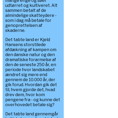
mange enge og søer
udtørret og kultiveret. Alt
sammen betalt af de
almindelige skatteydere -
som i dag må betale for
genoprettelsen af
skaderne.
Det tabte land er Kjeld
Hansens storstilede
afdækning af kampen om
den danske natur og den
dramatiske forarmelse af
den de seneste 250 år, en
periode hvor landskabet
ændret sig mere end
gennem de 10.000 år, der
gik forud. Hvordan gik det
til, hvem gjorde det, hvad
drev dem, hvor kom
pengene fra - og kunne det
overhovedet betale sig?
Det tabte land gennemgår