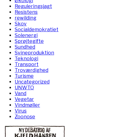
Økologi
Reguleringsjagt
Resistens
rewilding
Skov
Socialdemokratiet
Solenergi
Sprøjtegifte
Sundhed
Svineproduktion
Teknologi
Transport
Troværdighed
Turisme
Uncategorized
UNWTO
Vand
Vegetar
Vindmøller
Virus
Zoonose