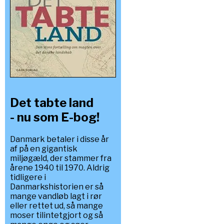
Det tabte land
- nu som E-bog!
Danmark betaler i disse år
af på en gigantisk
miljøgæld, der stammer fra
årene 1940 til 1970. Aldrig
tidligere i
Danmarkshistorien er så
mange vandløb lagt i rør
eller rettet ud, så mange
moser tilintetgjort og så