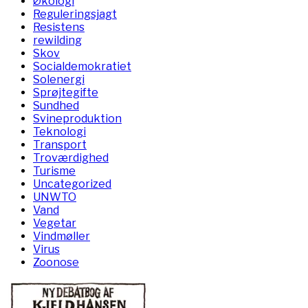
Økologi
Reguleringsjagt
Resistens
rewilding
Skov
Socialdemokratiet
Solenergi
Sprøjtegifte
Sundhed
Svineproduktion
Teknologi
Transport
Troværdighed
Turisme
Uncategorized
UNWTO
Vand
Vegetar
Vindmøller
Virus
Zoonose