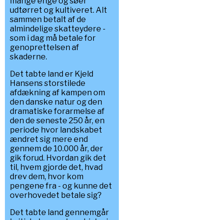
mange enge og søer
udtørret og kultiveret. Alt
sammen betalt af de
almindelige skatteydere -
som i dag må betale for
genoprettelsen af
skaderne.
Det tabte land er Kjeld
Hansens storstilede
afdækning af kampen om
den danske natur og den
dramatiske forarmelse af
den de seneste 250 år, en
periode hvor landskabet
ændret sig mere end
gennem de 10.000 år, der
gik forud. Hvordan gik det
til, hvem gjorde det, hvad
drev dem, hvor kom
pengene fra - og kunne det
overhovedet betale sig?
Det tabte land gennemgår