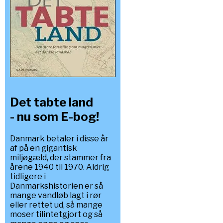
Det tabte land
- nu som E-bog!
Danmark betaler i disse år
af på en gigantisk
miljøgæld, der stammer fra
årene 1940 til 1970. Aldrig
tidligere i
Danmarkshistorien er så
mange vandløb lagt i rør
eller rettet ud, så mange
moser tilintetgjort og så