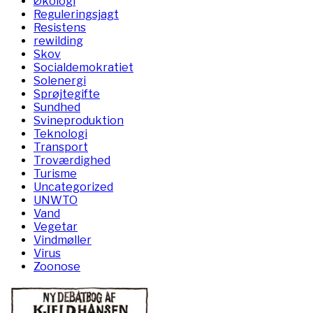
Økologi
Reguleringsjagt
Resistens
rewilding
Skov
Socialdemokratiet
Solenergi
Sprøjtegifte
Sundhed
Svineproduktion
Teknologi
Transport
Troværdighed
Turisme
Uncategorized
UNWTO
Vand
Vegetar
Vindmøller
Virus
Zoonose