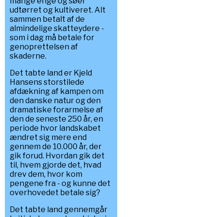
mange enge og søer
udtørret og kultiveret. Alt
sammen betalt af de
almindelige skatteydere -
som i dag må betale for
genoprettelsen af
skaderne.
Det tabte land er Kjeld
Hansens storstilede
afdækning af kampen om
den danske natur og den
dramatiske forarmelse af
den de seneste 250 år, en
periode hvor landskabet
ændret sig mere end
gennem de 10.000 år, der
gik forud. Hvordan gik det
til, hvem gjorde det, hvad
drev dem, hvor kom
pengene fra - og kunne det
overhovedet betale sig?
Det tabte land gennemgår