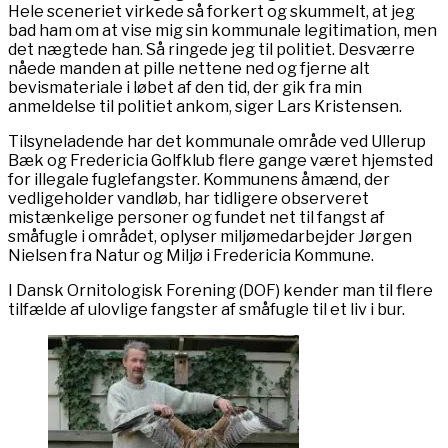
Hele sceneriet virkede så forkert og skummelt, at jeg
bad ham om at vise mig sin kommunale legitimation, men
det nægtede han. Så ringede jeg til politiet. Desværre
nåede manden at pille nettene ned og fjerne alt
bevismateriale i løbet af den tid, der gik fra min
anmeldelse til politiet ankom, siger Lars Kristensen.
Tilsyneladende har det kommunale område ved Ullerup
Bæk og Fredericia Golfklub flere gange været hjemsted
for illegale fuglefangster. Kommunens åmænd, der
vedligeholder vandløb, har tidligere observeret
mistænkelige personer og fundet net til fangst af
småfugle i området, oplyser miljømedarbejder Jørgen
Nielsen fra Natur og Miljø i Fredericia Kommune.
I Dansk Ornitologisk Forening (DOF) kender man til flere
tilfælde af ulovlige fangster af småfugle til et liv i bur.