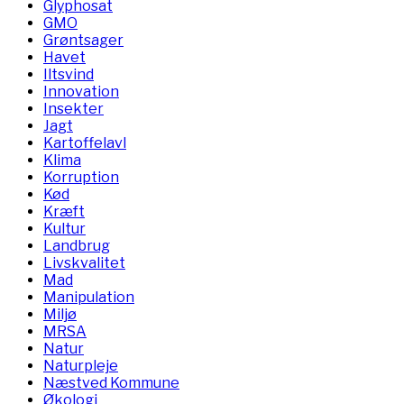
Glyphosat
GMO
Grøntsager
Havet
Iltsvind
Innovation
Insekter
Jagt
Kartoffelavl
Klima
Korruption
Kød
Kræft
Kultur
Landbrug
Livskvalitet
Mad
Manipulation
Miljø
MRSA
Natur
Naturpleje
Næstved Kommune
Økologi