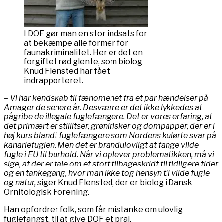
I DOF gør man en stor indsats for
at bekæmpe alle former for
faunakriminalitet. Her er det en
forgiftet rød glente, som biolog
Knud Flensted har fået
indrapporteret.
– Vi har kendskab til fænomenet fra et par hændelser på
Amager de senere år. Desværre er det ikke lykkedes at
pågribe de illegale fuglefængere. Det er vores erfaring, at
det primært er stillitser, grønirisker og dompapper, der er i
høj kurs blandt fuglefængere som Nordens kulørte svar på
kanariefuglen. Men det er brandulovligt at fange vilde
fugle i EU til burhold. Når vi oplever problematikken, må vi
sige, at der er tale om et stort tilbageskridt til tidligere tider
og en tankegang, hvor man ikke tog hensyn til vilde fugle
og natur,
siger Knud Flensted, der er biolog i Dansk
Ornitologisk Forening.
Han opfordrer folk, som får mistanke om ulovlig
fuglefangst, til at give DOF et praj.