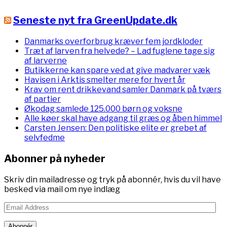
Seneste nyt fra GreenUpdate.dk
Danmarks overforbrug kræver fem jordkloder
Træt af larven fra helvede? – Lad fuglene tage sig
af larverne
Butikkerne kan spare ved at give madvarer væk
Havisen i Arktis smelter mere for hvert år
Krav om rent drikkevand samler Danmark på tværs
af partier
Økodag samlede 125.000 børn og voksne
Alle køer skal have adgang til græs og åben himmel
Carsten Jensen: Den politiske elite er grebet af
selvfedme
Abonner på nyheder
Skriv din mailadresse og tryk på abonnér, hvis du vil have
besked via mail om nye indlæg
Email
Address
Abonnér