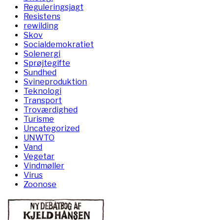
Reguleringsjagt
Resistens
rewilding
Skov
Socialdemokratiet
Solenergi
Sprøjtegifte
Sundhed
Svineproduktion
Teknologi
Transport
Troværdighed
Turisme
Uncategorized
UNWTO
Vand
Vegetar
Vindmøller
Virus
Zoonose