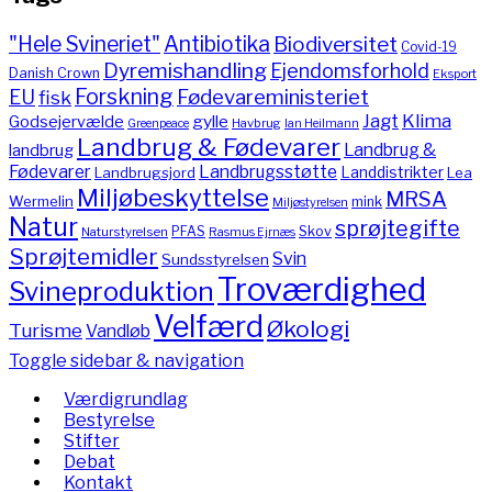
"Hele Svineriet"
Antibiotika
Biodiversitet
Covid-19
Dyremishandling
Ejendomsforhold
Danish Crown
Eksport
Forskning
Fødevareministeriet
EU
fisk
Jagt
Klima
gylle
Godsejervælde
Havbrug
Greenpeace
Ian Heilmann
Landbrug & Fødevarer
Landbrug &
landbrug
Fødevarer
Landbrugsstøtte
Landdistrikter
Landbrugsjord
Lea
Miljøbeskyttelse
MRSA
Wermelin
mink
Miljøstyrelsen
Natur
sprøjtegifte
PFAS
Skov
Naturstyrelsen
Rasmus Ejrnæs
Sprøjtemidler
Svin
Sundsstyrelsen
Troværdighed
Svineproduktion
Velfærd
Økologi
Turisme
Vandløb
Toggle sidebar & navigation
Værdigrundlag
Bestyrelse
Stifter
Debat
Kontakt