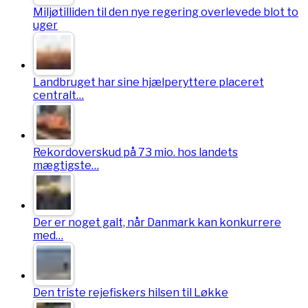
Miljøtilliden til den nye regering overlevede blot to
uger
Landbruget har sine hjælperyttere placeret
centralt…
Rekordoverskud på 73 mio. hos landets
mægtigste…
Der er noget galt, når Danmark kan konkurrere
med…
Den triste rejefiskers hilsen til Løkke