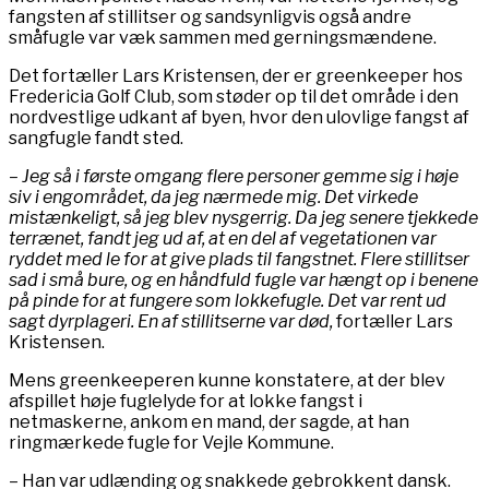
fangsten af stillitser og sandsynligvis også andre
småfugle var væk sammen med gerningsmændene.
Det fortæller Lars Kristensen, der er greenkeeper hos
Fredericia Golf Club, som støder op til det område i den
nordvestlige udkant af byen, hvor den ulovlige fangst af
sangfugle fandt sted.
– Jeg så i første omgang flere personer gemme sig i høje
siv i engområdet, da jeg nærmede mig. Det virkede
mistænkeligt, så jeg blev nysgerrig. Da jeg senere tjekkede
terrænet, fandt jeg ud af, at en del af vegetationen var
ryddet med le for at give plads til fangstnet. Flere stillitser
sad i små bure, og en håndfuld fugle var hængt op i benene
på pinde for at fungere som lokkefugle. Det var rent ud
sagt dyrplageri. En af stillitserne var død,
fortæller Lars
Kristensen.
Mens greenkeeperen kunne konstatere, at der blev
afspillet høje fuglelyde for at lokke fangst i
netmaskerne, ankom en mand, der sagde, at han
ringmærkede fugle for Vejle Kommune.
– Han var udlænding og snakkede gebrokkent dansk.