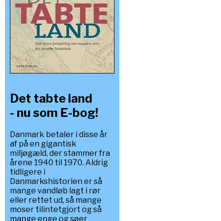
Det tabte land
- nu som E-bog!
Danmark betaler i disse år
af på en gigantisk
miljøgæld, der stammer fra
årene 1940 til 1970. Aldrig
tidligere i
Danmarkshistorien er så
mange vandløb lagt i rør
eller rettet ud, så mange
moser tilintetgjort og så
mange enge og søer