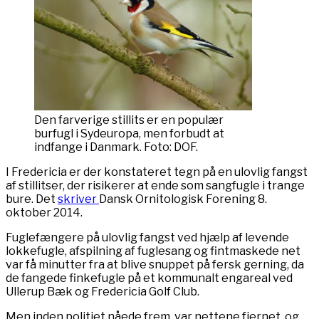
Den farverige stillits er en populær
burfugl i Sydeuropa, men forbudt at
indfange i Danmark. Foto: DOF.
I Fredericia er der konstateret tegn på en ulovlig fangst
af stillitser, der risikerer at ende som sangfugle i trange
bure. Det
skriver
Dansk Ornitologisk Forening 8.
oktober 2014.
Fuglefængere på ulovlig fangst ved hjælp af levende
lokkefugle, afspilning af fuglesang og fintmaskede net
var få minutter fra at blive snuppet på fersk gerning, da
de fangede finkefugle på et kommunalt engareal ved
Ullerup Bæk og Fredericia Golf Club.
Men inden politiet nåede frem, var nettene fjernet, og