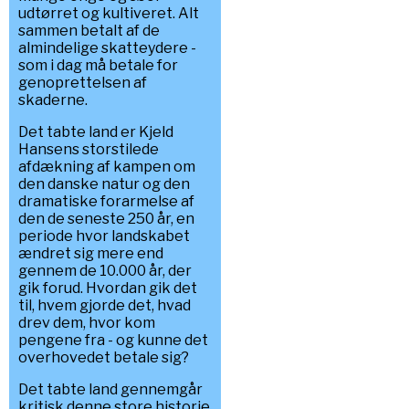
udtørret og kultiveret. Alt
sammen betalt af de
almindelige skatteydere -
som i dag må betale for
genoprettelsen af
skaderne.
Det tabte land er Kjeld
Hansens storstilede
afdækning af kampen om
den danske natur og den
dramatiske forarmelse af
den de seneste 250 år, en
periode hvor landskabet
ændret sig mere end
gennem de 10.000 år, der
gik forud. Hvordan gik det
til, hvem gjorde det, hvad
drev dem, hvor kom
pengene fra - og kunne det
overhovedet betale sig?
Det tabte land gennemgår
kritisk denne store historie