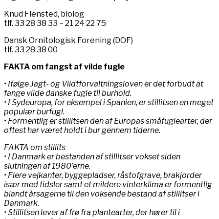
Knud Flensted, biolog
tlf. 33 28 38 33 – 21 24 22 75
Dansk Ornitologisk Forening (DOF)
tlf. 33 28 38 00
FAKTA om fangst af vilde fugle
• Ifølge Jagt- og Vildtforvaltningsloven er det forbudt at
fange vilde danske fugle til burhold.
• I Sydeuropa, for eksempel i Spanien, er stillitsen en meget
populær burfugl.
• Formentlig er stillitsen den af Europas småfuglearter, der
oftest har været holdt i bur gennem tiderne.
FAKTA om stillits
• I Danmark er bestanden af stillitser vokset siden
slutningen af 1980’erne.
• Flere vejkanter, byggepladser, råstofgrave, brakjorder
især med tidsler samt et mildere vinterklima er formentlig
blandt årsagerne til den voksende bestand af stillitser i
Danmark.
• Stillitsen lever af frø fra plantearter, der hører til i