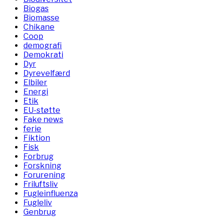
Biogas
Biomasse
Chikane
Coop
demografi
Demokrati
Dyr
Dyrevelfærd
Elbiler
Energi
Etik
EU-støtte
Fake news
ferie
Fiktion
Fisk
Forbrug
Forskning
Forurening
Friluftsliv
Fugleinfluenza
Fugleliv
Genbrug