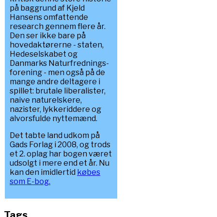
på baggrund af Kjeld
Hansens omfattende
research gennem flere år.
Den ser ikke bare på
hovedaktørerne - staten,
Hedeselskabet og
Danmarks Naturfrednings-
forening - men også på de
mange andre deltagere i
spillet: brutale liberalister,
naive naturelskere,
nazister, lykkeriddere og
alvorsfulde nyttemænd.
Det tabte land udkom på
Gads Forlag i 2008, og trods
et 2. oplag har bogen været
udsolgt i mere end et år. Nu
kan den imidlertid
købes
som E-bog.
Tags