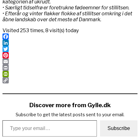
kategorien af ukrudt.
• Særligt tidselfrø er foretrukne fødeemner for stillitsen.
• Efterår og vinter flakker flokke af stillitser omkring i det
åbne landskab over det meste af Danmark.
Visited 253 times, 8 visit(s) today
Facebook
LinkedIn
Twitter
Pinterest
Email
Print
PrintFriendly
Copy
Link
Discover more from Gylle.dk
Subscribe to get the latest posts sent to your email.
Type your email…
Subscribe