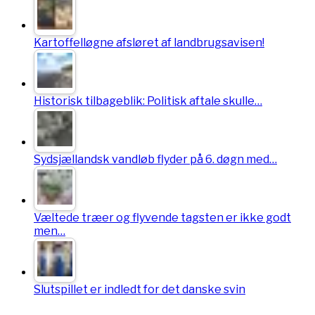
Kartoffelløgne afsløret af landbrugsavisen!
Historisk tilbageblik: Politisk aftale skulle…
Sydsjællandsk vandløb flyder på 6. døgn med…
Væltede træer og flyvende tagsten er ikke godt
men…
Slutspillet er indledt for det danske svin