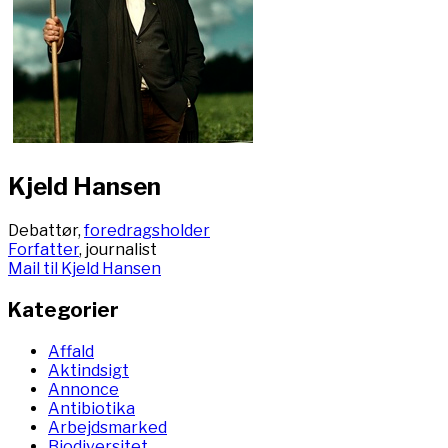
Kjeld Hansen
Debattør,
foredragsholder
Forfatter
, journalist
Mail til Kjeld Hansen
Kategorier
Affald
Aktindsigt
Annonce
Antibiotika
Arbejdsmarked
Biodiversitet